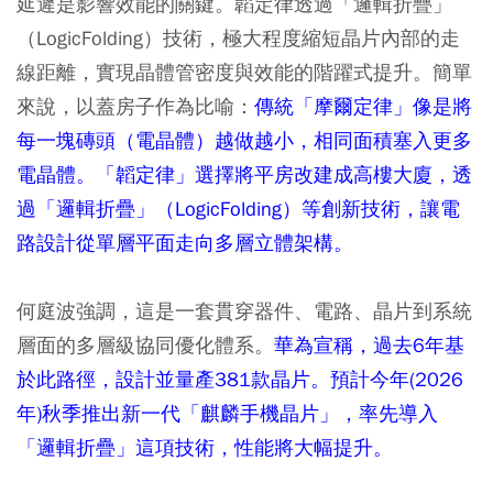
延遲是影響效能的關鍵。韜定律透過「邏輯折疊」
（LogicFolding）技術，極大程度縮短晶片內部的走
線距離，實現晶體管密度與效能的階躍式提升。簡單
來說，以蓋房子作為比喻：
傳統「摩爾定律」像是將
每一塊磚頭（電晶體）越做越小，相同面積塞入更多
電晶體。「韜定律」選擇將平房改建成高樓大廈，透
過「邏輯折疊」（LogicFolding）等創新技術，讓電
路設計從單層平面走向多層立體架構。
何庭波強調，這是一套貫穿器件、電路、晶片到系統
層面的多層級協同優化體系。
華為宣稱，過去6年基
於此路徑，設計並量產381款晶片。預計今年(2026
年)秋季推出新一代「麒麟手機晶片」，率先導入
「邏輯折疊」​這項技術，性能將大幅提升。