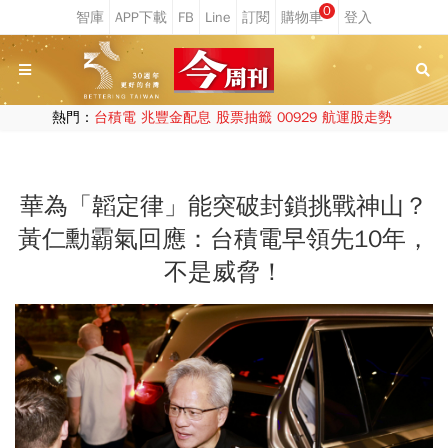
0
熱門：
台積電
兆豐金配息
股票抽籤
00929
航運股走勢
華為「韜定律」能突破封鎖挑戰神山？
黃仁勳霸氣回應：台積電早領先10年，
不是威脅！