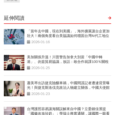
延伸閱讀
「當年去中國，現在到美國」，海外擴展讓台企更加
壯大！兩個角度看台美協議如何穩固台灣AI代工地位
2026-01-16
美加關係升溫！川普警告加拿大別當「中國中轉
港」、勿簽貿易協議，放話：敢合作就課100％關稅
2026-01-25
蕭美琴出訪捷克險釀車禍，中國間諜記者遭逮背景曝
光！與捷克斯洛伐克政治人物建立關係，中國大使館
怎麼說
2026-01-23
台灣護照容易讓海關誤解來自中國？立委鍾佳濱提
「國徽改放珍奶」：學瑞士務實通關，讓國際一眼看