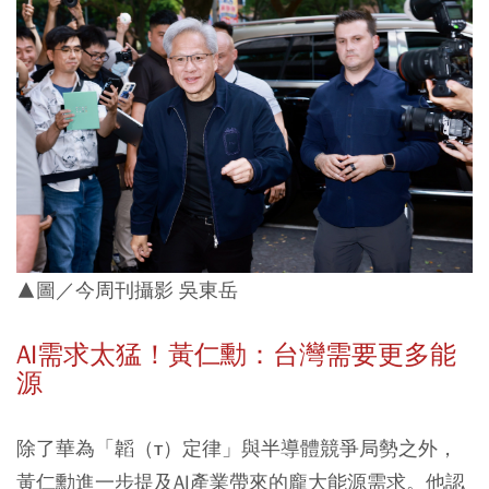
▲圖／今周刊攝影 吳東岳
AI需求太猛！黃仁勳：台灣需要更多能
源
除了華為「韜（τ）定律」與半導體競爭局勢之外，
黃仁勳進一步提及AI產業帶來的龐大能源需求。他認