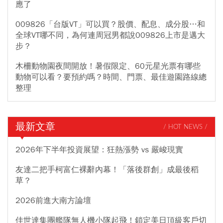
應了
009826「台版VT」可以買？股價、配息、成分股…和
全球VT哪不同，為何連周冠男都說009826上市是邁大
步？
木柵動物園夜間開放！暑假限定、60元星光票有哪些
動物可以看？要預約嗎？時間、門票、最佳遊園路線總
整理
最新文章
/ HOT NEWS /
2026年下半年投資展望：狂熱漲勢 vs 嚴峻現實
友達二把手柯富仁裸辭內幕！「落後群創」成最後稻
草？
2026前進大南方論壇
佳世達集團艦隊無人機小隊起飛！鎖定美日頂級客戶切