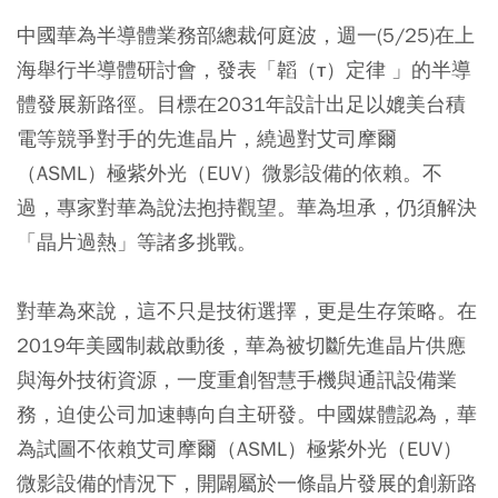
中國華為半導體業務部總裁何庭波，週一(5/25)在上
海舉行半導體研討會，發表「韜（τ）定律 」的半導
體發展新路徑。目標在2031年設計出足以媲美台積
電等競爭對手的先進晶片，繞過對艾司摩爾
（ASML）極紫外光（EUV）微影設備的依賴。不
過，專家對華為說法抱持觀望。華為坦承，仍須解決
「晶片過熱」等諸多挑戰。
對華為來說，這不只是技術選擇，更是生存策略。在
2019年美國制裁啟動後，華為被切斷先進晶片供應
與海外技術資源，一度重創智慧手機與通訊設備業
務，迫使公司加速轉向自主研發。中國媒體認為，華
為試圖不依賴艾司摩爾（ASML）極紫外光（EUV）
微影設備的情況下，開闢屬於一條晶片發展的創新路