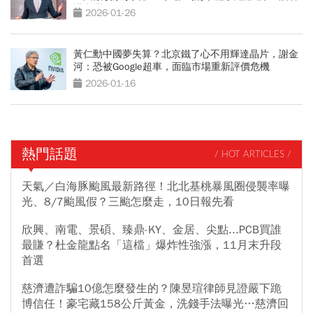
懂台灣
2026-01-26
黃仁勳中國夢失算？北京鐵了心不用輝達晶片，謝金
河：恐被Google超車，面臨市場重新評價危機
2026-01-16
熱門話題
/ HOT ARTICLES /
天氣／白海豚颱風最新路徑！北北基桃暴風圈侵襲率曝
光、8/7颱風假？三颱怎麼走，10日報先看
欣興、南電、景碩、臻鼎-KY、金居、尖點...PCB買誰
最賺？杜金龍點名「這檔」爆炸性強漲，11月末升段
首選
慈濟遭詐騙10億怎麼發生的？陳昱瑄律師見證嚴下跪
博信任！豪宅藏158公斤黃金，洗錢手法曝光…慈濟回