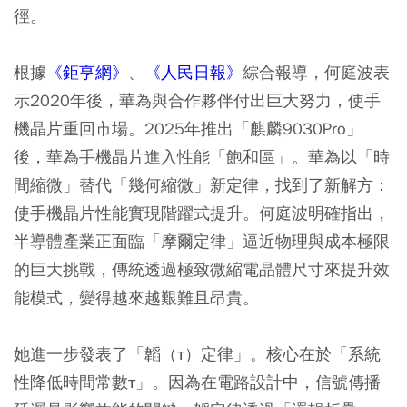
徑。
根據
《鉅亨網》
、
《人民日報》
綜合報導，何庭波表
示2020年後，華為與合作夥伴付出巨大努力，使手
機晶片重回市場。2025年推出「麒麟9030Pro」
後，華為手機晶片進入性能「飽和區」。華為以「時
間縮微」替代「幾何縮微」新定律，找到了新解方：
使手機晶片性能實現階躍式提升。何庭波明確指出，
半導體產業正面臨「摩爾定律」逼近物理與成本極限
的巨大挑戰，傳統透過極致微縮電晶體尺寸來提升效
能模式，變得越來越艱難且昂貴。
她進一步發表了「韜（τ）定律」。核心在於「系統
性降低時間常數τ」。因為在電路設計中，信號傳播