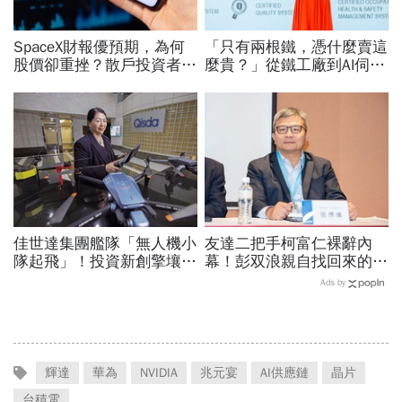
SpaceX財報優預期，為何
「只有兩根鐵，憑什麼賣這
股價卻重挫？散戶投資者
麼貴？」從鐵工廠到AI伺服
「越跌越買」大舉抄底…限
器滑軌霸主，川湖靠四大護
售股將解禁，賣壓將湧現？
城河創造超高毛利率
佳世達集團艦隊「無人機小
友達二把手柯富仁裸辭內
隊起飛」！投資新創擎壤、
幕！彭双浪親自找回來的接
翔隆，總座親督軍養大精
班人，為何最後撕破臉？
Ads by
兵：鎖定美日頂級客戶切入
「落後群創」成最後稻草？
輝達
華為
NVIDIA
兆元宴
AI供應鏈
晶片
台積電