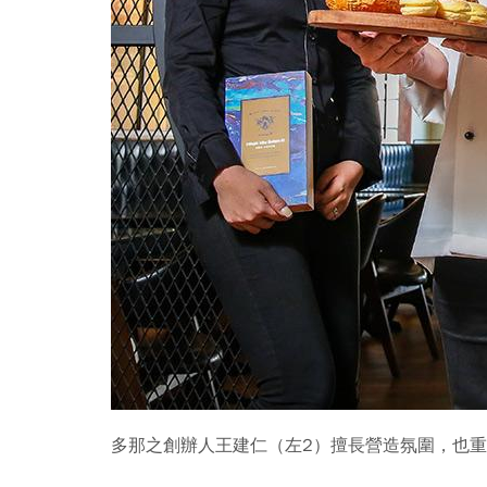
多那之創辦人王建仁（左2）擅長營造氛圍，也重