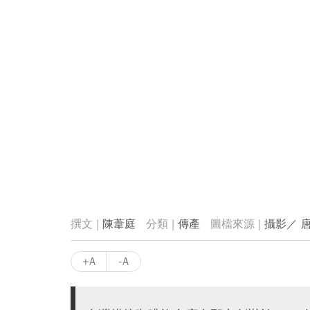
陳葦庭
傳產
攝影／ 
+A
-A