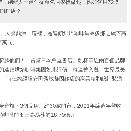
年，創辦人王建仁從麵包店學徒做起，他如何用72.5
咖啡店？
明、人聲鼎沸，這裡，是連鎖烘焙咖啡集團多那之旗下高
百萬元。
超越他們！」曾幫日本蔦屋書店、乾杯等近兩百個品牌
的連鎖烘焙咖啡集團如此評價。就連曾入選「世界最美
點時，時任總經理安田秀敏都因該店的高業績和設計裝潢
台旗下3個品牌、約60家門市，2021年締造年營收
咖啡門市王路易莎的18.79億元。