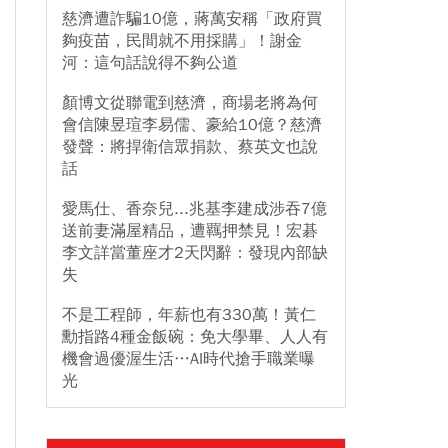
慈濟遭詐騙10億，蔣萬安稱「政府買
夠疫苗，民間就不用採購」！謝金
河：這句話說得不夠公道
顏博文從聯電到慈濟，商場老將為何
會信陳昱瑄李易儒、豪給10億？慈濟
發聲：將捍衛信眾捐款、蔡英文也說
話
愛馬仕、香奈兒...兆基李建成涉吞7億
送前妻滿屋精品，遭羈押禁見！宏碁
李文詳當董座才2天閃辭：發現內部缺
失
不是工程師，年薪也有330萬！黃仁
勳指路4種金飯碗：免大學畢、人人有
機會過優渥生活…AI時代搶手職業曝
光