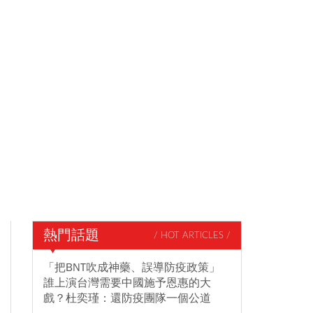
熱門話題
/ HOT ARTICLES /
「把BNT吹成神藥、誤導防疫政策」
誰上演台灣需要中國施予恩惠的大
戲？杜奕瑾：還防疫團隊一個公道