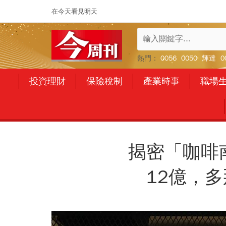
在今天看見明天
熱門：
0056
0050
輝達
0
投資理財
保險稅制
產業時事
職場
揭密「咖啡
12億，