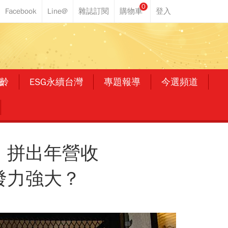
0
齡
ESG永續台灣
專題報導
今選頻道
、拼出年營收
發力強大？