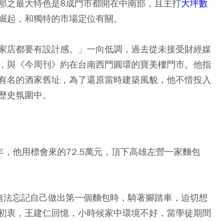
那之最大特色是8成門市都開在中南部，且主打
大坪數
崛起，和獨特的市場定位有關。
家店都要有設計感。」一向低調，過去從未接受財經媒
，與《今周刊》約在台南西門圓環的寶美樓門市。他指
有名的酒家舊址，為了還原當時建築風貌，他不惜投入
歷史氛圍中。
年，他用標會來的72.5萬元，頂下高雄左營一家麵包
無法忘記自己做出第一個麵包時，騎著腳踏車，迫切想
初衷，王建仁回憶，小時候家中環境不好，當學徒期間