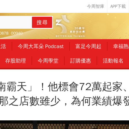
搜尋
0878
00940
生活
今周大耳朵 Podcast
富足今周起
幸福熟
存股助理
今周學堂
訂購優惠
活動報名
南霸天」！他標會72萬起家
多那之店數雖少，為何業績爆