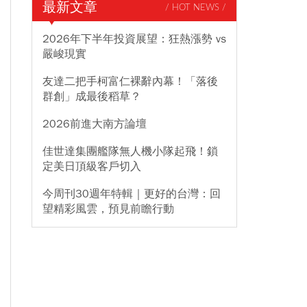
最新文章
/ HOT NEWS /
2026年下半年投資展望：狂熱漲勢 vs
嚴峻現實
友達二把手柯富仁裸辭內幕！「落後
群創」成最後稻草？
2026前進大南方論壇
佳世達集團艦隊無人機小隊起飛！鎖
定美日頂級客戶切入
今周刊30週年特輯｜更好的台灣：回
望精彩風雲，預見前瞻行動