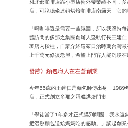
和北部咖啡店靠小型店衝外帶業績不同，多
店，可說穩坐連鎖烘焙咖啡店南霸天。它的
「喝咖啡還是需要一些氛圍，所以我堅持每
體訪問的多那之集團創辦人暨執行長王建仁
著店內樑柱，自豪介紹這家日治時期台灣最
上千萬元修復老屋，希望上門客人能沉浸在
發跡》麵包職人在左營創業
今年55歲的王建仁是麵包師傅出身，1989
店，正式創立多那之蛋糕烘焙門市。
「學徒當了1年多才正式摸到麵團，我永遠
把溫熱麵包送給媽媽吃的感動。」談起創業