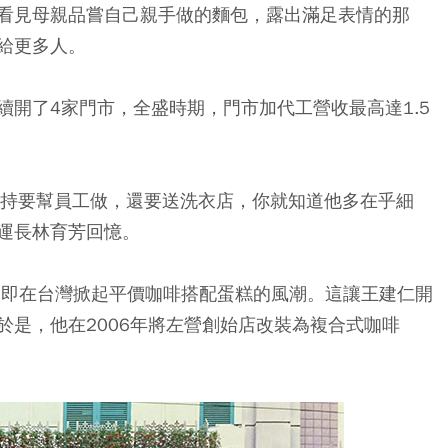
看見母親品嘗自己親手做的麵包，露出滿足表情的那
給更多人。
開了4家門市，全盛時期，門市加代工營收最高達1.5
堅持要幫員工做，還要送洗衣店，你就知道他多在乎細
運長林育芳回憶。
，隨即在台灣掀起平價咖啡搭配蛋糕的風潮。這讓王建仁開
於是，他在2006年將左營創始店改裝為複合式咖啡