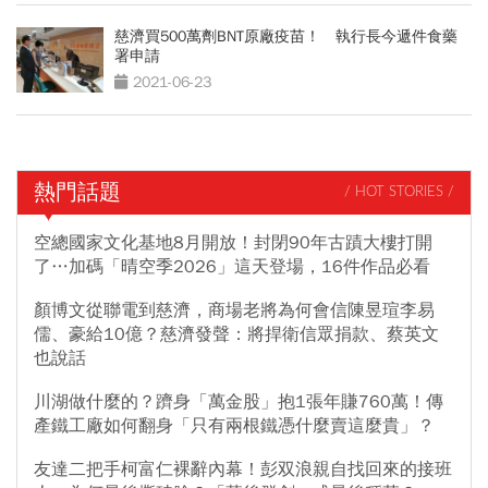
慈濟買500萬劑BNT原廠疫苗！ 執行長今遞件食藥
署申請
2021-06-23
熱門話題
/ HOT STORIES /
空總國家文化基地8月開放！封閉90年古蹟大樓打開
了…加碼「晴空季2026」這天登場，16件作品必看
顏博文從聯電到慈濟，商場老將為何會信陳昱瑄李易
儒、豪給10億？慈濟發聲：將捍衛信眾捐款、蔡英文
也說話
川湖做什麼的？躋身「萬金股」抱1張年賺760萬！傳
產鐵工廠如何翻身「只有兩根鐵憑什麼賣這麼貴」？
友達二把手柯富仁裸辭內幕！彭双浪親自找回來的接班