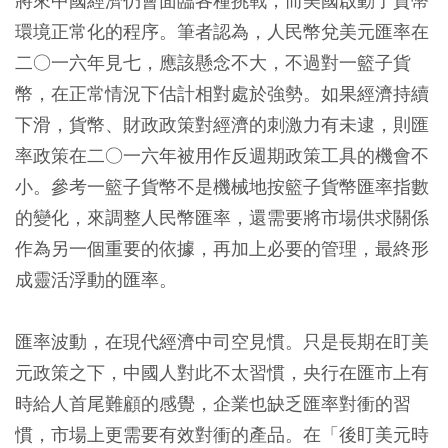
將來中國經濟仍會面臨各種挑戰，而美國啟動了貨幣
環境正常化的程序。筆者認為，人民幣兌美元匯率在
二○一六年見七，應該懸念不大，不過對一籃子貨
幣，在正常情況下估計相對處於強勢。如果經濟持續
下滑，貨幣、財政政策對經濟的刺激力有未逮，則匯
率政策在二○一六年被用作反週期政策工具的機會不
小。參考一籃子貨幣不是機械地按籃子貨幣匯率指數
的變化，來調整人民幣匯率，還需要將市場供求關係
作為另一個重要的依據，再加上必要的管理，最終形
成靈活浮動的匯率。
匯率波動，在現代經濟中司空見慣。只是長期在盯美
元政策之下，中國人對此不太習慣，央行在匯市上有
時給人首尾難顧的感覺，企業也缺乏匯率對衝的習
慣，市場上更需要有效對衝的產品。在「後盯美元時