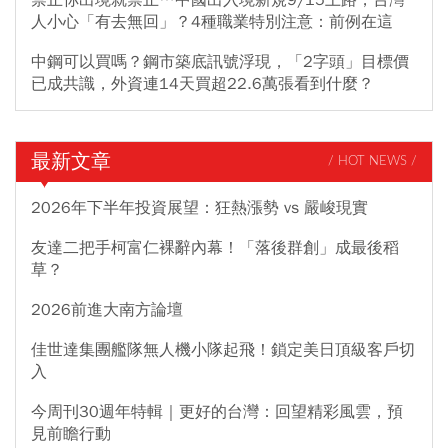
人小心「有去無回」？4種職業特別注意：前例在這
中鋼可以買嗎？鋼市築底訊號浮現，「2字頭」目標價
已成共識，外資連14天買超22.6萬張看到什麼？
最新文章
/ HOT NEWS /
2026年下半年投資展望：狂熱漲勢 vs 嚴峻現實
友達二把手柯富仁裸辭內幕！「落後群創」成最後稻
草？
2026前進大南方論壇
佳世達集團艦隊無人機小隊起飛！鎖定美日頂級客戶切
入
今周刊30週年特輯｜更好的台灣：回望精彩風雲，預
見前瞻行動