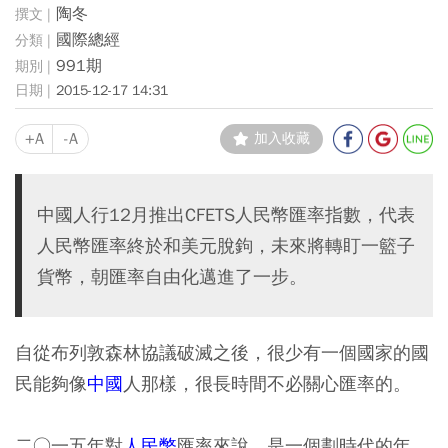
陶冬
國際總經
991期
2015-12-17 14:31
+A
-A
加入收藏
中國人行12月推出CFETS人民幣匯率指數，代表
人民幣匯率終於和美元脫鉤，未來將轉盯一籃子
貨幣，朝匯率自由化邁進了一步。
自從布列敦森林協議破滅之後，很少有一個國家的國
民能夠像
中國
人那樣，很長時間不必關心匯率的。
二○一五年對
人民幣
匯率來說，是一個劃時代的年