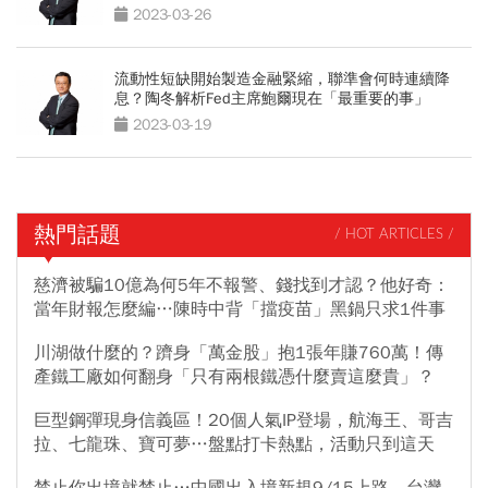
2023-03-26
流動性短缺開始製造金融緊縮，聯準會何時連續降
息？陶冬解析Fed主席鮑爾現在「最重要的事」
2023-03-19
熱門話題
/ HOT ARTICLES /
慈濟被騙10億為何5年不報警、錢找到才認？他好奇：
當年財報怎麼編…陳時中背「擋疫苗」黑鍋只求1件事
川湖做什麼的？躋身「萬金股」抱1張年賺760萬！傳
產鐵工廠如何翻身「只有兩根鐵憑什麼賣這麼貴」？
巨型鋼彈現身信義區！20個人氣IP登場，航海王、哥吉
拉、七龍珠、寶可夢…盤點打卡熱點，活動只到這天
禁止你出境就禁止…中國出入境新規9/15上路，台灣