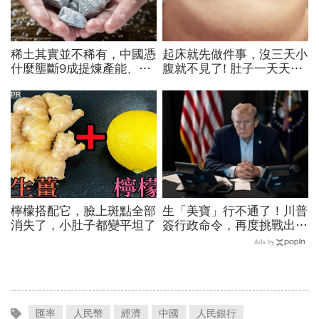
稀土其實並不稀有，中國憑
起床就先做件事，沒三天小
什麼壟斷9成提煉產能、掐
腹就不見了! 肚子一天天變
住川普脖子？洪財隆解析：
小！
美中角力下，台灣最該擔心
PR
的事
檸檬搭配它，臉上斑點全部
生「美寶」行不通了！川普
消失了，小肚子都變平坦了
簽行政命令，再度挑戰出生
公民權、打擊生育旅遊：不
Ads by
允許花錢買進美國的資格
匯率
人民幣
經濟
中國
人民銀行