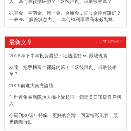
人，為何最後撕破臉？「落後群創」成最後稻草？
兆豐金、華南金、第一金、合庫金...官股金控買誰好？
一表PK「價差填息力」，為何殖利率最高未必划算
最新文章
/ HOT NEWS /
2026年下半年投資展望：狂熱漲勢 vs 嚴峻現實
友達二把手柯富仁裸辭內幕！「落後群創」成最後稻
草？
2026前進大南方論壇
佳世達集團艦隊無人機小隊起飛！鎖定美日頂級客戶切
入
今周刊30週年特輯｜更好的台灣：回望精彩風雲，預
見前瞻行動