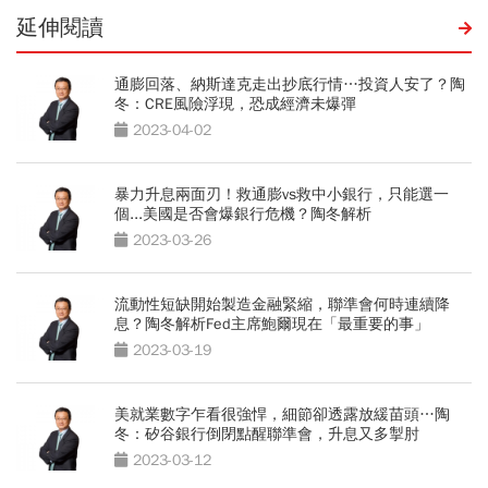
延伸閱讀
通膨回落、納斯達克走出抄底行情…投資人安了？陶
冬：CRE風險浮現，恐成經濟未爆彈
2023-04-02
暴力升息兩面刃！救通膨vs救中小銀行，只能選一
個...美國是否會爆銀行危機？陶冬解析
2023-03-26
流動性短缺開始製造金融緊縮，聯準會何時連續降
息？陶冬解析Fed主席鮑爾現在「最重要的事」
2023-03-19
美就業數字乍看很強悍，細節卻透露放緩苗頭…陶
冬：矽谷銀行倒閉點醒聯準會，升息又多掣肘
2023-03-12