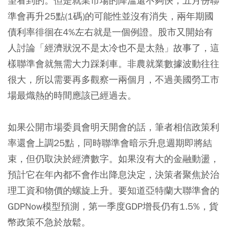
望看到的。但是就業市場的降溫還不夠快，五月份聯
準會再升25點(1碼)的可能性並沒有消失，兩年期國
債利率徘徊在4%左右就是一個例證。股市又開始有
人討論「經濟狀況不是太冷也不是太熱」故事了，這
樣聯準會就無需大力踩剎車。非農就業數據波動往往
很大，所以需要再多觀察一兩個月，不過美國勞工市
場最熾熱的時間應該已經過去。
如果公開市場委員會明天開會的話，筆者相信政策利
率還會上調25點，同時聯準會暗示升息週期即將結
束，但仍取決於經濟數字。如果沒有大的金融動盪，
預計它在年內都不會作出降息決定，決策者聚焦於治
理工資和物價的螺旋上升。要知道亞特蘭大聯準會的
GDPNow模型預測，第一季度GDP增長仍有1.5%，貨
幣政策不急於放鬆。