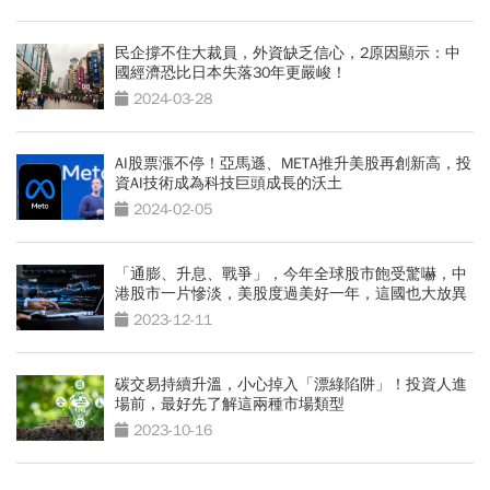
民企撐不住大裁員，外資缺乏信心，2原因顯示：中
國經濟恐比日本失落30年更嚴峻！
2024-03-28
AI股票漲不停！亞馬遜、META推升美股再創新高，投
資AI技術成為科技巨頭成長的沃土
2024-02-05
「通膨、升息、戰爭」，今年全球股市飽受驚嚇，中
港股市一片慘淡，美股度過美好一年，這國也大放異
彩！
2023-12-11
碳交易持續升溫，小心掉入「漂綠陷阱」！投資人進
場前，最好先了解這兩種市場類型
2023-10-16