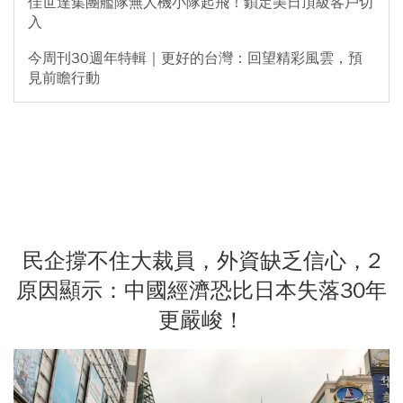
佳世達集團艦隊無人機小隊起飛！鎖定美日頂級客戶切
入
今周刊30週年特輯｜更好的台灣：回望精彩風雲，預
見前瞻行動
民企撐不住大裁員，外資缺乏信心，2
原因顯示：中國經濟恐比日本失落30年
更嚴峻！