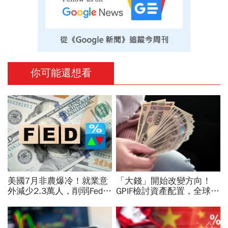
你可能還想看
美國7月非農爆冷！就業意
「大錢」開始改變方向！
外減少2.3萬人，削弱Fed升
GPIF檢討資產配置，全球資
息機率...金價大漲逾7%，
金流向恐迎重大變局
創7個月來最佳單周