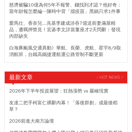
慈濟被騙10億為何5年不報警、錢找到才認？他好奇：
當年財報怎麼編…陳時中背「擋疫苗」黑鍋只求1件事
愛馬仕、香奈兒...兆基李建成涉吞7億送前妻滿屋精
品，遭羈押禁見！宏碁李文詳當董座才2天閃辭：發現
內部缺失
白海豚颱風交通異動》華航、長榮、虎航、星宇8/9取
消航班，台鐵高鐵捷運航運公路管制不斷更新
最新文章
/ HOT NEWS /
2026年下半年投資展望：狂熱漲勢 vs 嚴峻現實
友達二把手柯富仁裸辭內幕！「落後群創」成最後稻
草？
2026前進大南方論壇