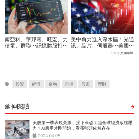
南亞科、華邦電、旺宏、力
美中角力進入深水區！光通
積電、群聯…記憶體股打下
訊、晶片、伺服器…美國制
來能買？這2檔本益比外資
裁加碼，謝金河示警台灣
Ads by
喊還很低：今年仍會漲很大
「這類人」處境危險又困難
投資
經濟
金融
市場
股市
理財
延伸閱讀
美股第一季表現亮眼，接下來恐面臨全球經濟放緩壓
力？AI應用才剛開始，看漲勢頭依然存在
2024-04-08