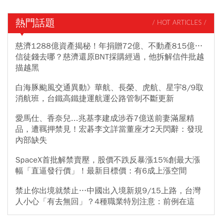
熱門話題
/ HOT ARTICLES /
慈濟1288億資產揭秘！年捐贈72億、不動產815億…
信徒錢去哪？慈濟還原BNT採購經過，他拆解信件批越
描越黑
白海豚颱風交通異動》華航、長榮、虎航、星宇8/9取
消航班，台鐵高鐵捷運航運公路管制不斷更新
愛馬仕、香奈兒...兆基李建成涉吞7億送前妻滿屋精
品，遭羈押禁見！宏碁李文詳當董座才2天閃辭：發現
內部缺失
SpaceX首批解禁賣壓，股價不跌反暴漲15%創最大漲
幅「直逼發行價」！最新目標價：有6成上漲空間
禁止你出境就禁止…中國出入境新規9/15上路，台灣
人小心「有去無回」？4種職業特別注意：前例在這