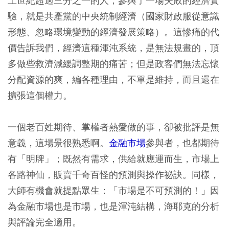
上世紀超過三分之一的人，參與了一場失敗的經濟實
驗，就是共產黨的中央統制經濟（國家財政服從意識
形態、忽略環境變動的經濟發展策略）。這慘痛的代
價告訴我們，經濟這種渾沌系統，是無法規畫的，頂
多做些救濟減緩調整期的痛苦；但是政客們無法忘懷
分配資源的爽，編各種理由，不單是維持，而且還在
擴張這個權力。
一個老百姓期待、掌權者熱愛做的事，卻被批評是無
意義，這場景很熟悉啊。
金融市場
參與者，也都期待
有「明牌」；既然有需求，供給就應運而生，市場上
各路神仙，販賣千奇百怪的預測與操作祕訣。同樣，
大師有機會就提點眾生：「市場是不可預測的！」因
為金融市場也是市場，也是渾沌結構，海耶克的分析
與評論完全適用。