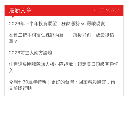
最新文章
/ HOT NEWS /
2026年下半年投資展望：狂熱漲勢 vs 嚴峻現實
友達二把手柯富仁裸辭內幕！「落後群創」成最後稻
草？
2026前進大南方論壇
佳世達集團艦隊無人機小隊起飛！鎖定美日頂級客戶切
入
今周刊30週年特輯｜更好的台灣：回望精彩風雲，預
見前瞻行動