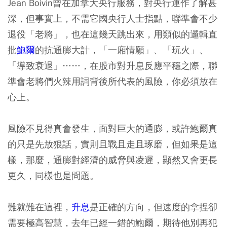
Jean Boivin曾在加拿大央行服務，對央行運作了解甚
深，但事實上，不需它國央行人士指點，聯準會不少
退役「老將」，也在這幾天跳出來，用類似的邏輯直
批
鮑爾
的抗通膨大計，「一廂情願」、「玩火」、
「導致衰退」……，在股市對升息反應平穩之際，聯
準會老將們火辣用詞背後所代表的風險，你必須放在
心上。
風險不見得真會發生，面對巨大的通膨，或許鮑爾真
的只是先放狠話，實則且戰且走且琢磨，但如果是這
樣，那麼，通膨對經濟的威脅與凌遲，顯然又會更長
更久，同樣也是問題。
難就難在這裡，
升息
是正確的方向，但速度的拿捏卻
需要極高智慧，去年已經一錯的鮑爾，期待他別再犯