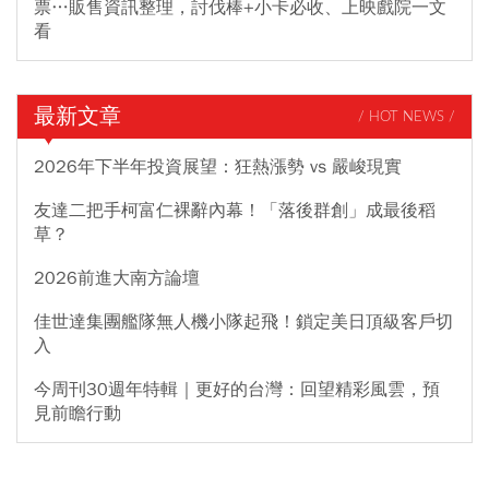
票…販售資訊整理，討伐棒+小卡必收、上映戲院一文
看
最新文章
/ HOT NEWS /
2026年下半年投資展望：狂熱漲勢 vs 嚴峻現實
友達二把手柯富仁裸辭內幕！「落後群創」成最後稻
草？
2026前進大南方論壇
佳世達集團艦隊無人機小隊起飛！鎖定美日頂級客戶切
入
今周刊30週年特輯｜更好的台灣：回望精彩風雲，預
見前瞻行動