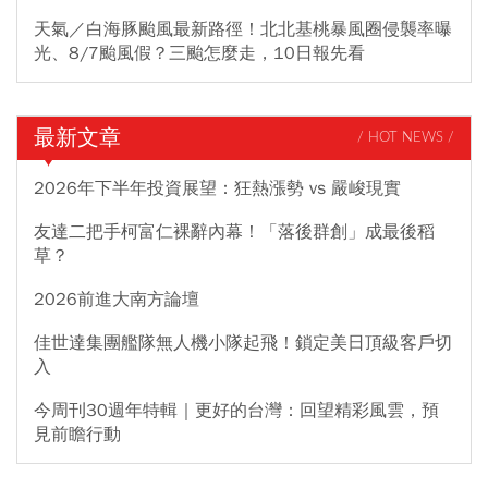
天氣／白海豚颱風最新路徑！北北基桃暴風圈侵襲率曝
光、8/7颱風假？三颱怎麼走，10日報先看
最新文章
/ HOT NEWS /
2026年下半年投資展望：狂熱漲勢 vs 嚴峻現實
友達二把手柯富仁裸辭內幕！「落後群創」成最後稻
草？
2026前進大南方論壇
佳世達集團艦隊無人機小隊起飛！鎖定美日頂級客戶切
入
今周刊30週年特輯｜更好的台灣：回望精彩風雲，預
見前瞻行動