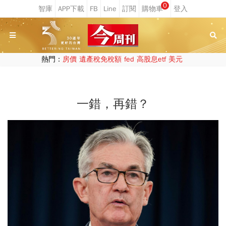
0
熱門：
房價
遺產稅免稅額
fed
高股息etf
美元
一錯，再錯？