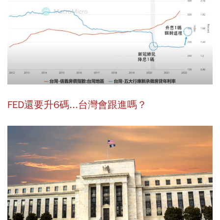
FED還要升6碼...台灣會跟進嗎？