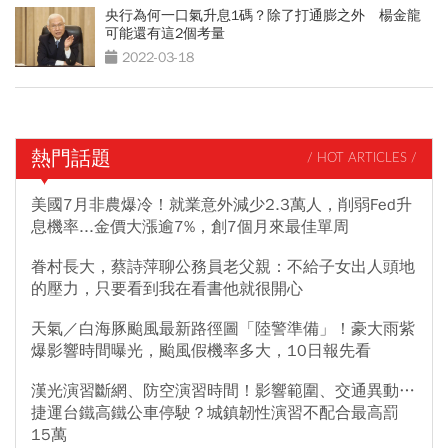
央行為何一口氣升息1碼？除了打通膨之外 楊金龍
可能還有這2個考量
2022-03-18
熱門話題
/ HOT ARTICLES /
美國7月非農爆冷！就業意外減少2.3萬人，削弱Fed升
息機率...金價大漲逾7%，創7個月來最佳單周
眷村長大，蔡詩萍聊公務員老父親：不給子女出人頭地
的壓力，只要看到我在看書他就很開心
天氣／白海豚颱風最新路徑圖「陸警準備」！豪大雨紫
爆影響時間曝光，颱風假機率多大，10日報先看
漢光演習斷網、防空演習時間！影響範圍、交通異動…
捷運台鐵高鐵公車停駛？城鎮韌性演習不配合最高罰
15萬