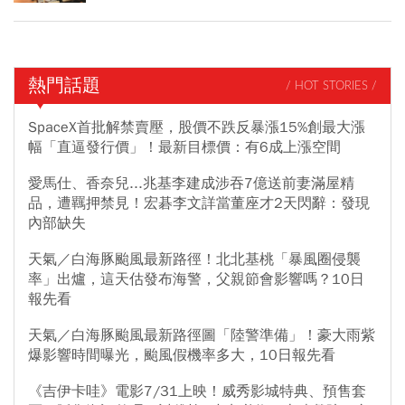
熱門話題
/ HOT STORIES /
SpaceX首批解禁賣壓，股價不跌反暴漲15%創最大漲
幅「直逼發行價」！最新目標價：有6成上漲空間
愛馬仕、香奈兒...兆基李建成涉吞7億送前妻滿屋精
品，遭羈押禁見！宏碁李文詳當董座才2天閃辭：發現
內部缺失
天氣／白海豚颱風最新路徑！北北基桃「暴風圈侵襲
率」出爐，這天估發布海警，父親節會影響嗎？10日
報先看
天氣／白海豚颱風最新路徑圖「陸警準備」！豪大雨紫
爆影響時間曝光，颱風假機率多大，10日報先看
《吉伊卡哇》電影7/31上映！威秀影城特典、預售套