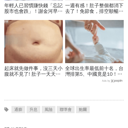
年輕人已習慣賺快錢「忘記
一週有感！肚子整個都消下
股市也會跌」！謝金河早一
去了！免節食，排空順暢就
步示警南韓個股槓桿ETF會
夠
出事：根本把投資人丟火坑
PR
起床就先做件事，沒三天小
全球出生率最低前十名，台
腹就不見了! 肚子一天天變
灣排第5、中國竟是10！亞
小！
洲4國入榜「無聲危機」，
Ads by
經濟壓力成天然避孕藥？
通膨
升息
風險
聯準會
鮑爾