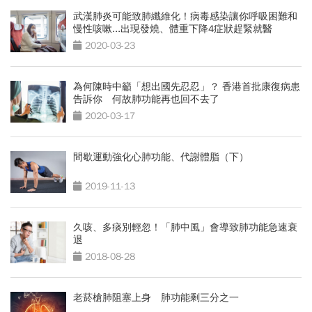
武漢肺炎可能致肺纖維化！病毒感染讓你呼吸困難和
慢性咳嗽...出現發燒、體重下降4症狀趕緊就醫
2020-03-23
為何陳時中籲「想出國先忍忍」？ 香港首批康復病患
告訴你 何故肺功能再也回不去了
2020-03-17
間歇運動強化心肺功能、代謝體脂（下）
2019-11-13
久咳、多痰別輕忽！「肺中風」會導致肺功能急速衰
退
2018-08-28
老菸槍肺阻塞上身 肺功能剩三分之一