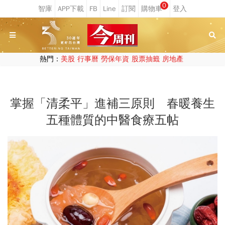
0
熱門：
美股
行事曆
勞保年資
股票抽籤
房地產
掌握「清柔平」進補三原則 春暖養生
五種體質的中醫食療五帖