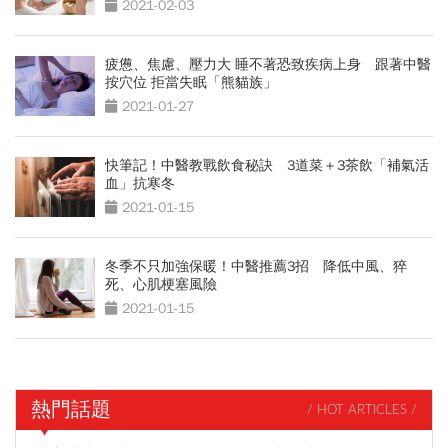
2021-02-03
疲憊、焦慮、壓力大 睡不著恐致疾病上身 跟著中醫
按穴位 拒當失眠「熊貓族」
2021-01-27
快筆記！中醫教戰飲食秘訣 3道菜＋3茶飲「補氣活
血」抗寒冬
2021-01-15
冬季不只加強保暖！中醫推薦3招 降低中風、猝
死、心肌梗塞風險
2021-01-15
熱門話題
/ HOT ARTICLES /