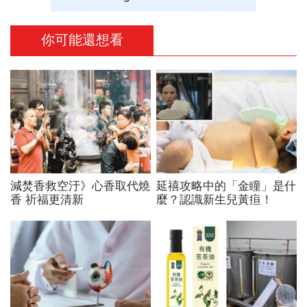
你可能還想看
減焚香救空汙》心香取代燒
延禧攻略中的「金瞳」是什
香 祈福更清新
麼？認識新生兒黃疸！