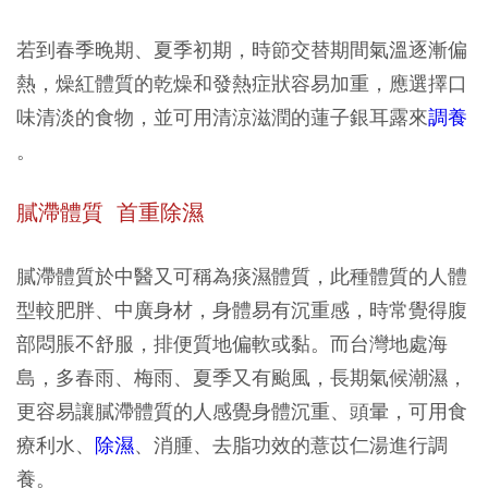
若到春季晚期、夏季初期，時節交替期間氣溫逐漸偏
熱，燥紅體質的乾燥和發熱症狀容易加重，應選擇口
味清淡的食物，並可用清涼滋潤的蓮子銀耳露來
調養
。
膩滯體質 首重除濕
膩滯體質於中醫又可稱為痰濕體質，此種體質的人體
型較肥胖、中廣身材，身體易有沉重感，時常覺得腹
部悶脹不舒服，排便質地偏軟或黏。而台灣地處海
島，多春雨、梅雨、夏季又有颱風，長期氣候潮濕，
更容易讓膩滯體質的人感覺身體沉重、頭暈，可用食
療利水、
除濕
、消腫、去脂功效的薏苡仁湯進行調
養。