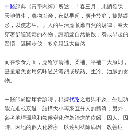
中醫
經典《黃帝內經》所述：「春三月，此謂發陳，
天地俱生，萬物以榮，夜臥早起，廣步於庭，被髮緩
形，以使志生。」人的生活應順應自然的規律，春天
穿著舒適寬鬆的衣物，讓頭髮自然披散，養成早起的
習慣，邁開步伐，多多親近大自然。
而在飲食方面，應遵守清補、柔補、平補三大原則，
盡量避免食用氣味過於濃烈或燥熱、生冷、油膩的食
物。
中醫師於臨床看診時，根據
代謝
之過與不及、生理功
能亢進或衰退、結構大小等來區分人的體質；另外，
參考地理環境和氣候變化作為治療的依歸，因人、因
時、因地的個人化醫療，以達到祛除病因、改善症