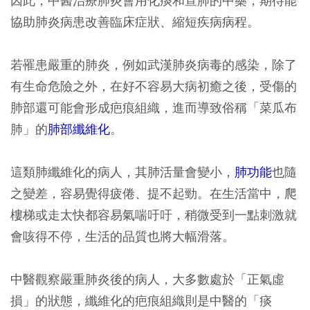
因此，中醫治療肺炎會用化痰和宣肺的中藥，期待能
協助肺炎病患改善臨床症狀、縮短疾病病程。
若罹患嚴重的肺炎，例如武漢肺炎病毒的感染，除了
有生命危險之外，在好不容易大病初癒之後，受傷的
肺部還可能會形成疤痕組織，進而導致俗稱「菜瓜布
肺」的
肺部纖維化
。
這類肺纖維化的病人，其肺活量會變小，
肺功能
也隨
之變差，容易覺得疲倦、提不起勁。在生活當中，爬
樓梯或走太快都容易氣喘吁吁，稍微受到一點刺激就
會咳得不停，生活的品質也將大幅滑落。
中醫觀察嚴重肺炎後的病人，大多數處於「正氣虛
損」的狀態，纖維化的疤痕組織則是中醫的「痰