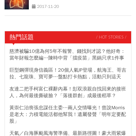
2017-11-20
熱門話題
/ HOT STORIES /
慈濟被騙10億為何5年不報警、錢找到才認？他好奇：
當年財報怎麼編…陳時中背「擋疫苗」黑鍋只求1件事
巨型鋼彈現身信義區！20個人氣IP登場，航海王、哥吉
拉、七龍珠、寶可夢…盤點打卡熱點，活動只到這天
友達二把手柯富仁裸辭內幕！彭双浪親自找回來的接班
人，為何最後撕破臉？「落後群創」成最後稻草？
黃崇仁治喪張忠謀任主委…兩人交情曝光！曾說Morris
是老大：力積電能活都他幫我！遺屬發聲「明年定要配
股」
天氣／白海豚颱風海警準備、最新路徑圖！豪大雨紫爆