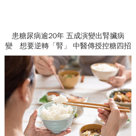
患糖尿病逾20年 五成演變出腎臟病
變 想要逆轉「腎」 中醫傳授控糖四招