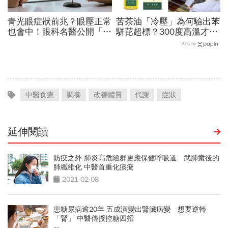
青光眼症狀前兆？眼壓正常
苦茶油「冷壓」為何驗出苯
也會中！眼科名醫公開「護
駢芘超標？300度高溫才大
眼飲食＋自我檢測3步
量形成，哪個環節出問題？
Ads by
驟」：三餐多吃「1類食
顏宗海籲這件事
物」護眼
中醫食療
調養
改善體質
代謝
症狀
延伸閱讀
防疫之外 肺炎高危險群更應保健呼吸道 武肺癒後的
肺纖維化 中醫首重化痰瘀
2021-02-08
患糖尿病逾20年 五成演變出腎臟病變 想要逆轉
「腎」 中醫傳授控糖四招