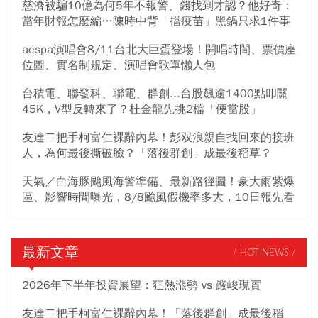
慈濟被騙10億為何5年不報警、錢找到才認？他好奇：
當年財報怎麼編…陳時中背「擋疫苗」黑鍋只求1件事
aespa演唱會8/11台北大巨蛋登場！開唱時間、票價座
位圖、實名制規定、演唱會歌單懶人包
台積電、聯發科、聯電、群創...台股飆逾1400點叩關
45K，V型反轉來了？杜金龍先挑2檔「便當股」
友達二把手柯富仁裸辭內幕！彭双浪親自找回來的接班
人，為何最後撕破臉？「落後群創」成最後稻草？
天氣／白海豚颱風海警準備、最新路徑圖！豪大雨紫爆
區、影響時間曝光，8/8颱風假機率多大，10日報先看
最新文章
/ HOT NEWS /
2026年下半年投資展望：狂熱漲勢 vs 嚴峻現實
友達二把手柯富仁裸辭內幕！「落後群創」成最後稻