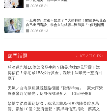
2026-05-21
一旦失智什麼都不知道了？大錯特錯！80歲失智爺爺
自己出門看診、學會自助結帳...醫師揭「1個翻轉關
鍵」
2026-05-13
熱門話題
/ HOT ARTICLES /
慈濟遭詐騙10億怎麼發生的？陳昱瑄律師見證嚴下跪
博信任！豪宅藏158公斤黃金，洗錢手法曝光…慈濟回
應了
天氣／白海豚颱風最新路徑圖「陸警準備」！豪大雨紫
爆影響時間曝光，颱風假機率多大，10日報先看
顏博文從聯電到慈濟，商場老將為何會信陳昱瑄李易
儒、豪給10億？慈濟發聲：將捍衛信眾捐款、蔡英文