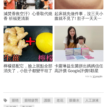
減焚香救空汙》心香取代燒
起床就先做件事，沒三天小
香 祈福更清新
腹就不見了! 肚子一天天變
小！
PR
檸檬搭配它，臉上斑點全部
卡蘿琳益生菌拼出媽媽信任
消失了，小肚子都變平坦了
高評價 Google評價5顆星
Ads by
眼睛
眼睛疲勞
護眼
老花
眼藥水
人工淚液