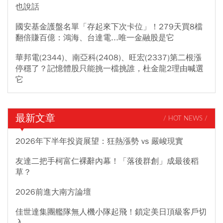
也說話
國安基金護盤名單「存起來下次卡位」！279天買8檔
翻倍賺百億：鴻海、台達電...唯一金融股是它
華邦電(2344)、南亞科(2408)、旺宏(2337)第二根漲
停穩了？記憶體股只能挑一檔挑誰，杜金龍2理由喊選
它
最新文章
/ HOT NEWS /
2026年下半年投資展望：狂熱漲勢 vs 嚴峻現實
友達二把手柯富仁裸辭內幕！「落後群創」成最後稻
草？
2026前進大南方論壇
佳世達集團艦隊無人機小隊起飛！鎖定美日頂級客戶切