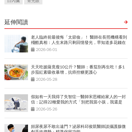
白內臟
青光眼
延伸閱讀
老人臨終前最後悔「太節儉」！ 醫師在長照機構看到
殘酷真相：人生末路只剩回憶發光，早知道多花錢在
自己身上
2026-06-01
天天吃披薩竟瘦10公斤？醫師：番茄別再生吃！多1
步茄紅素吸收暴增，抗癌控糖更護心
2026-05-28
假如有一天我得了失智症…醫師宋思權給家人的一封
信：記得22種愛我的方式「別把我當小孩，我還是
我」
2026-05-26
頻尿夜尿不敢出遠門？泌尿科邱俊凱醫師談攝護腺微
創手術趨勢：精準保留功能