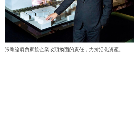
張剛綸肩負家族企業改頭換面的責任，力拚活化資產。