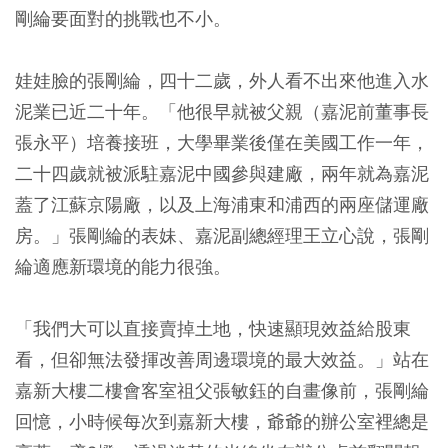
剛綸要面對的挑戰也不小。
娃娃臉的張剛綸，四十二歲，外人看不出來他進入水
泥業已近二十年。「他很早就被父親（嘉泥前董事長
張永平）培養接班，大學畢業後僅在美國工作一年，
二十四歲就被派駐嘉泥中國參與建廠，兩年就為嘉泥
蓋了江蘇京陽廠，以及上海浦東和浦西的兩座儲運廠
房。」張剛綸的表妹、嘉泥副總經理王立心說，張剛
綸適應新環境的能力很強。
「我們大可以直接賣掉土地，快速顯現效益給股東
看，但卻無法發揮改善周邊環境的最大效益。」站在
嘉新大樓二樓會客室祖父張敏鈺的自畫像前，張剛綸
回憶，小時候每次到嘉新大樓，爺爺的辦公室裡總是