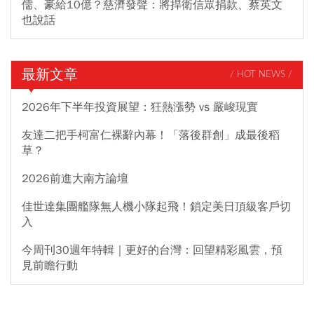
儒、豪給10億？慈濟發聲：將捍衛信眾捐款、蔡英文
也說話
最新文章
/ HOT NEWS /
2026年下半年投資展望：狂熱漲勢 vs 嚴峻現實
友達二把手柯富仁裸辭內幕！「落後群創」成最後稻
草？
2026前進大南方論壇
佳世達集團艦隊無人機小隊起飛！鎖定美日頂級客戶切
入
今周刊30週年特輯｜更好的台灣：回望精彩風雲，預
見前瞻行動