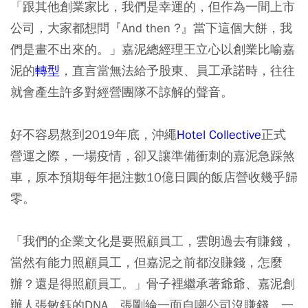
「跟其他創業家比，我們是幸運的，但作為一間上市
公司，大家都想問『And then ?』當下這個大餅，我
們是畫不出來的。」嘉泥總經理王立心以創業比喻嘉
泥的
轉型
，直言當無法給予股東、員工承諾時，往往
就會產生許多對經營團隊不諒解的聲音。
好不容易熬到2019年底，沖繩
Hotel Collective
正式
營運之際，一場疫情，卻又讓準備衝刺的嘉泥急踩煞
車，原本預期每年挹注數10億日圓的飯店營收幾乎歸
零。
「我們的企業文化是要照顧員工，雲朗過去有賺錢，
當然有能力照顧員工，但嘉泥之前都沒賺錢，怎麼
辦？還是得照顧員工。」骨子裡繼承著爺爺、嘉泥創
辦人張敏鈺的DNA，張剛綸一面自嘲公司沒賺錢，一