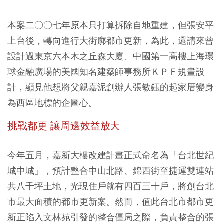
本案二○○七年原本只打算拆除自地重建，但張安平
上台後，轉向進行大街廓都市更新，為此，還請來曾
設計過東京六本木之丘森大廈、中國第一高樓上海環
球金融廣場的美國知名建築師事務所ＫＰＦ規畫設
計，顯見他想將父親嘉泥創辦人張敏鈺的起家厝變身
為西區地標的企圖心。
挑戰都更 讓周邊效益放大
今年五月，嘉新大樓改建計畫正式命名為「台北世紀
城中城」，預計整合中山北路、錦西街至捷運雙連站
共八千坪土地，光現住戶就有四百三十戶，將創台北
市最大面積的都市更新案。然而，值此台北市都市更
新正陷入文林苑引發的整合僵局之際，負責整合的張