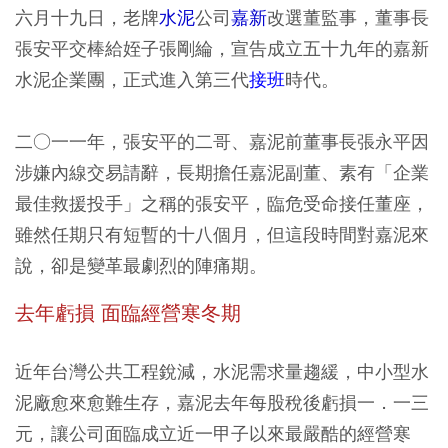
六月十九日，老牌
水泥
公司
嘉新
改選董監事，董事長
張安平交棒給姪子張剛綸，宣告成立五十九年的嘉新
水泥企業團，正式進入第三代
接班
時代。
二○一一年，張安平的二哥、嘉泥前董事長張永平因
涉嫌內線交易請辭，長期擔任嘉泥副董、素有「企業
最佳救援投手」之稱的張安平，臨危受命接任董座，
雖然任期只有短暫的十八個月，但這段時間對嘉泥來
說，卻是變革最劇烈的陣痛期。
去年虧損 面臨經營寒冬期
近年台灣公共工程銳減，水泥需求量趨緩，中小型水
泥廠愈來愈難生存，嘉泥去年每股稅後虧損一．一三
元，讓公司面臨成立近一甲子以來最嚴酷的經營寒