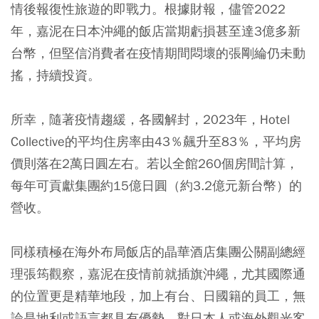
情後報復性旅遊的即戰力。根據財報，儘管2022
年，嘉泥在日本沖繩的飯店當期虧損甚至達3億多新
台幣，但堅信消費者在疫情期間悶壞的張剛綸仍未動
搖，持續投資。
所幸，隨著疫情趨緩，各國解封，2023年，Hotel
Collective的平均住房率由43％飆升至83％，平均房
價則落在2萬日圓左右。若以全館260個房間計算，
每年可貢獻集團約15億日圓（約3.2億元新台幣）的
營收。
同樣積極在海外布局飯店的晶華酒店集團公關副總經
理張筠觀察，嘉泥在疫情前就插旗沖繩，尤其國際通
的位置更是精華地段，加上有台、日國籍的員工，無
論是地利或語言都具有優勢，對日本人或海外觀光客