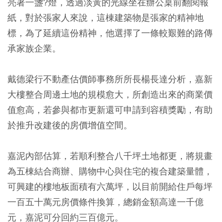
亮著一盞?燈，透過淡黃的光線坐在辦公桌前翻閱報
紙，對於張家人來說，這棟建築物是張家的精神地
標，為了延續這份精神，他選擇了一條較艱難的路傳
承家族企業。
戴德梁行不動產估價師事務所所長楊長達分析，嘉新
大樓整合周邊土地的規模愈大，所創造出來的商業價
值愈高，若參與都市更新還可申請到容積獎勵，有助
於推升改建後的房價增值空間。
嘉泥內部估算，若順利整合八千坪土地都更，將規畫
為五棟結合商辦、購物中心與住宅的複合建築量體，
可興建的樓地板面積有六萬坪，以目前開給住戶每坪
一百五十萬元房價條件換算，總銷金額高達一千億
元，嘉泥可分回約三百億元。