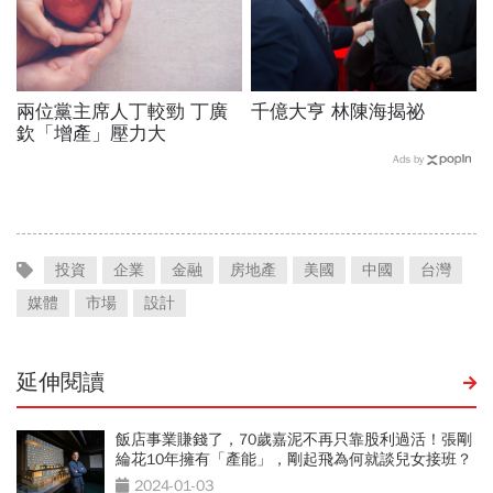
兩位黨主席人丁較勁 丁廣
千億大亨 林陳海揭祕
欽「增產」壓力大
Ads by
投資
企業
金融
房地產
美國
中國
台灣
媒體
市場
設計
延伸閱讀
飯店事業賺錢了，70歲嘉泥不再只靠股利過活！張剛
綸花10年擁有「產能」，剛起飛為何就談兒女接班？
2024-01-03