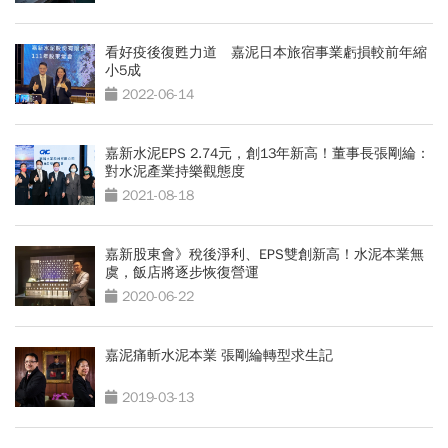
看好疫後復甦力道 嘉泥日本旅宿事業虧損較前年縮
小5成
2022-06-14
嘉新水泥EPS 2.74元，創13年新高！董事長張剛綸：
對水泥產業持樂觀態度
2021-08-18
嘉新股東會》稅後淨利、EPS雙創新高！水泥本業無
虞，飯店將逐步恢復營運
2020-06-22
嘉泥痛斬水泥本業 張剛綸轉型求生記
2019-03-13