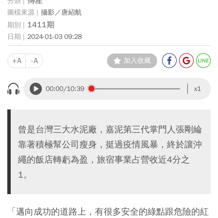
傳產
攝影／唐紹航
1411期
2024-01-03 09:28
+A
-A
加入收藏
00:00
/10:39
x1
曾是台灣三大水泥廠，嘉泥第三代掌門人張剛綸
靠著積極幫公司瘦身，挺過疫情風暴，終於讓沖
繩的飯店轉虧為盈，旅宿事業占營收近4分之
1。
「邁向成功的道路上，有很多安全的綠點跟危險的紅