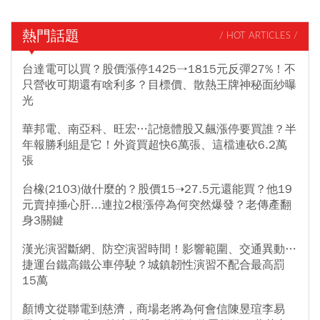
熱門話題
/ HOT ARTICLES /
台達電可以買？股價漲停1425→1815元反彈27%！不
只營收可期還有啥利多？目標價、散熱王牌神秘面紗曝
光
華邦電、南亞科、旺宏…記憶體股又飆漲停要買誰？半
年報勝利組是它！外資買超快6萬張、這檔連砍6.2萬
張
台橡(2103)做什麼的？股價15➝27.5元還能買？他19
元賣掉捶心肝...連拉2根漲停為何突然爆發？老傳產翻
身3關鍵
漢光演習斷網、防空演習時間！影響範圍、交通異動…
捷運台鐵高鐵公車停駛？城鎮韌性演習不配合最高罰
15萬
顏博文從聯電到慈濟，商場老將為何會信陳昱瑄李易