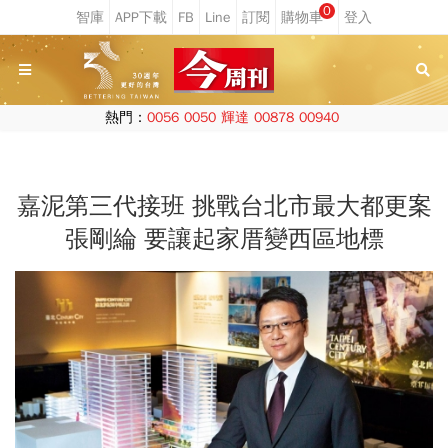
0
熱門：
0056
0050
輝達
00878
00940
嘉泥第三代接班 挑戰台北市最大都更案
張剛綸 要讓起家厝變西區地標