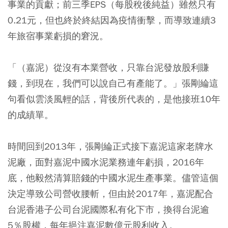
事業的貢獻；前三季EPS（每股稅後純益）雖然只有
0.21元，但也終於終結因為疫情衝擊，而導致連續3
年旅宿事業虧損的窘況。
「（嘉泥）從沒有本業營收，只靠台泥發放股利賺
錢，到現在，我們可以說自己有產能了。」張剛綸這
句看似雲淡風輕的話，背後所代表的，是他接班10年
的成績單。
時間回到2013年，張剛綸正式接下嘉泥這家老牌水
泥廠，面對嘉泥中國水泥業務連年虧損，2016年
底，他毅然清算賠錢的中國水泥生產事業。儘管這個
決定導致公司營收腰斬，但由於2017年，嘉泥配合
台泥香港子公司台泥國際私有化下市，換得台泥逾
5％股權，每年挹注嘉泥數億元股利收入。