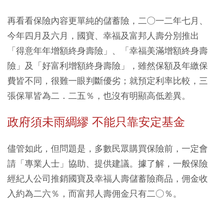
再看看保險內容更單純的儲蓄險，二○一二年七月、
今年四月及六月，國寶、幸福及富邦人壽分別推出
「得意年年增額終身壽險」、「幸福美滿增額終身壽
險」及「好富利增額終身壽險」，雖然保額及年繳保
費皆不同，很難一眼判斷優劣；就預定利率比較，三
張保單皆為二．二五％，也沒有明顯高低差異。
政府須未雨綢繆 不能只靠安定基金
儘管如此，但問題是，多數民眾購買保險前，一定會
請「專業人士」協助、提供建議。據了解，一般保險
經紀人公司推銷國寶及幸福人壽儲蓄險商品，佣金收
入約為二六％，而富邦人壽佣金只有二○％。