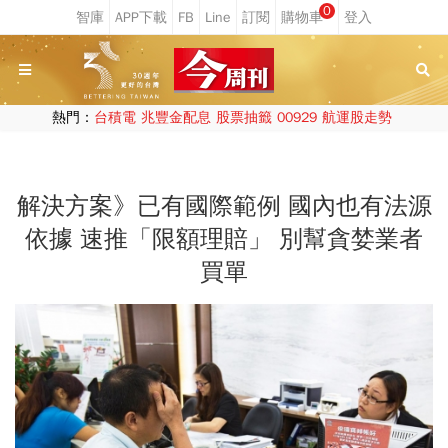
0
熱門：
台積電
兆豐金配息
股票抽籤
00929
航運股走勢
解決方案》已有國際範例 國內也有法源
依據 速推「限額理賠」 別幫貪婪業者
買單