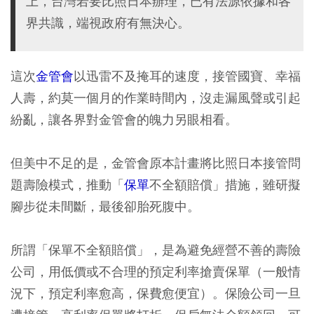
上，台灣若要比照日本辦理，已有法源依據和各
界共識，端視政府有無決心。
這次
金管會
以迅雷不及掩耳的速度，接管國寶、幸福
人壽，約莫一個月的作業時間內，沒走漏風聲或引起
紛亂，讓各界對金管會的魄力另眼相看。
但美中不足的是，金管會原本計畫將比照日本接管問
題壽險模式，推動「
保單
不全額賠償」措施，雖研擬
腳步從未間斷，最後卻胎死腹中。
所謂「保單不全額賠償」，是為避免經營不善的壽險
公司，用低價或不合理的預定利率搶賣保單（一般情
況下，預定利率愈高，保費愈便宜）。保險公司一旦