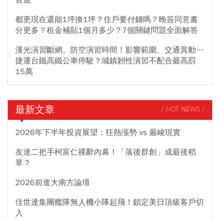
都更現在還能1坪換1坪？住戶要付錢嗎？晚簽同意書
分更多？租金補貼1個月多少？7個關鍵問題全面解答
漢光演習斷網、防空演習時間！影響範圍、交通異動…
捷運台鐵高鐵公車停駛？城鎮韌性演習不配合最高罰
15萬
最新文章
/ HOT NEWS /
2026年下半年投資展望：狂熱漲勢 vs 嚴峻現實
友達二把手柯富仁裸辭內幕！「落後群創」成最後稻
草？
2026前進大南方論壇
佳世達集團艦隊無人機小隊起飛！鎖定美日頂級客戶切
入