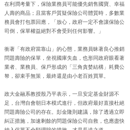
在利潤考量下，保險業務員可能優先銷售國寶、幸福
人壽的商品；且當客戶質疑保險公司體質時，多數業
務員會打包票回應，「放心，政府一定不會讓保險公
司倒，保單權益絕對不會受到任何影響。」
衝著「有政府當靠山」的心態，業務員昧著良心推銷
問題壽險的保單，坐視國庫失血，也形同政府眼看著
業者、業務員、保戶形成的「三角貪婪結構」耗費公
帑，卻束手無策，最終還是由小老百姓買單。
政大金融系教授殷乃平表示，一旦安定基金財源不
足，台灣自會朝日本模式進行，但政府最好直接杜絕
問題壽險公司的存在。彭金隆則建議，除了透過立即
糾正措施，加速剩餘的問題保險公司自救，也應盡快
納入保單不全額理賠的措施，才是長遠之道。