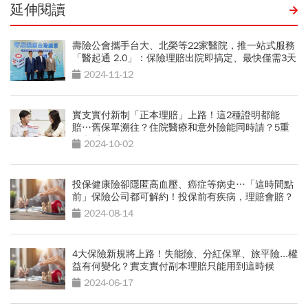
延伸閱讀
壽險公會攜手台大、北榮等22家醫院，推一站式服務
「醫起通 2.0」：保險理賠出院即搞定、最快僅需3天
2024-11-12
實支實付新制「正本理賠」上路！這2種證明都能
賠…舊保單溯往？住院醫療和意外險能同時請？5重
點必看
2024-10-02
投保健康險卻隱匿高血壓、癌症等病史…「這時間點
前」保險公司都可解約！投保前有疾病，理賠會賠？
2024-08-14
4大保險新規將上路！失能險、分紅保單、旅平險...權
益有何變化？實支實付副本理賠只能用到這時候
2024-06-17