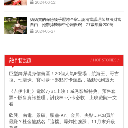
2024-06-12
媽媽買的保險幾乎壓垮全家...認清當護理師無法財富
自由，她辭掉醫學中心鐵飯碗，27歲年賺200萬
2024-05-27
熱門話題
/ HOT STORIES /
巨型鋼彈現身信義區！20個人氣IP登場，航海王、哥吉
拉、七龍珠、寶可夢…盤點打卡熱點，活動只到這天
《吉伊卡哇》電影7/31上映！威秀影城特典、預售套
票…販售資訊整理，討伐棒+小卡必收、上映戲院一文
看
欣興、南電、景碩、臻鼎-KY、金居、尖點...PCB買誰
最賺？杜金龍點名「這檔」爆炸性強漲，11月末升段
首選