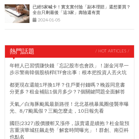
已經5家喊卡！實支實付險「副本理賠」還想要買？
全台只剩最後「這3家」壽險還有賣
2024-01-05
熱門話題
/ HOT ARTICLES /
年輕人已習慣賺快錢「忘記股市也會跌」！謝金河早一
步示警南韓個股槓桿ETF會出事：根本把投資人丟火坑
都更現在還能1坪換1坪？住戶要付錢嗎？晚簽同意書
分更多？租金補貼1個月多少？7個關鍵問題全面解答
天氣／白海豚颱風最新路徑！北北基桃暴風圈侵襲率曝
光、8/7颱風假？三颱怎麼走，10日報先看
國巨(2327)股價腰斬又漲停，該賣還是續抱？杜金龍預
言重演華城狂飆走勢「解套時間曝光」！群創、南亞科
也點名