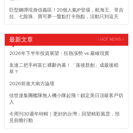
巨型鋼彈現身信義區！20個人氣IP登場，航海王、哥吉
拉、七龍珠、寶可夢…盤點打卡熱點，活動只到這天
最新文章
/ HOT NEWS /
2026年下半年投資展望：狂熱漲勢 vs 嚴峻現實
友達二把手柯富仁裸辭內幕！「落後群創」成最後稻
草？
2026前進大南方論壇
佳世達集團艦隊無人機小隊起飛！鎖定美日頂級客戶切
入
今周刊30週年特輯｜更好的台灣：回望精彩風雲，預
見前瞻行動