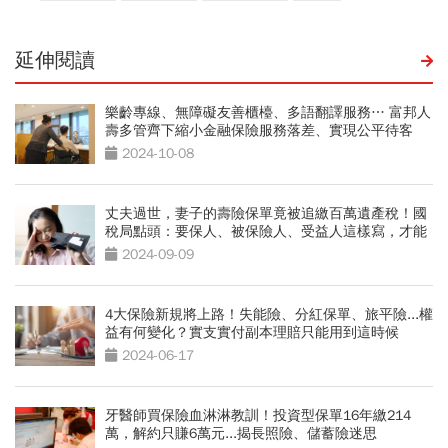
延伸閱讀
樂齡專線、無障礙友善櫃檯、多語翻譯服務… 富邦人
壽多管齊下縮小金融保險服務落差、實現公平待客
2024-10-08
丈夫過世，妻子的壽險保單竟被追繳百萬遺產稅！國
稅局點頭：要保人、被保險人、受益人這樣寫，才能
節稅
2024-09-09
4大保險新規將上路！失能險、分紅保單、旅平險...權
益有何變化？實支實付副本理賠只能用到這時候
2024-06-17
牙醫師買保險血淋淋教訓！投資型保單16年繳214
萬，解約只賺6萬元...揭長照險、儲蓄險迷思