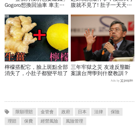
Gogoro想換回油車 車主
腹就不見了! 肚子一天天變
爆：右手催越兇...越換不到
小！
最新版電池
PR
檸檬搭配它，臉上斑點全部
三年牢獄之災 友達反壟斷
消失了，小肚子都變平坦了
案讓台灣學到什麼教訓？
Ads by
限額理賠
金管會
政府
日本
法律
保險
理賠
保費
經營風險
風險管理