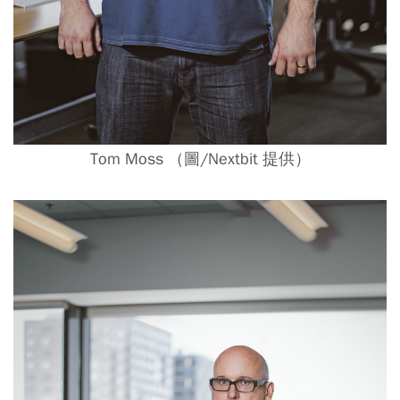
Tom Moss
（圖/
Nextbit 提供）