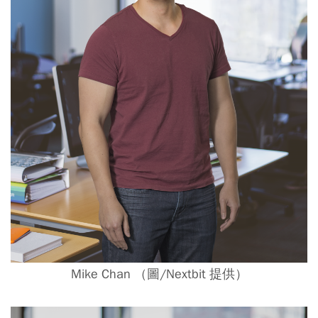
Mike Chan （圖/Nextbit 提供）