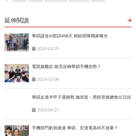
延伸閱讀
華碩謀攻AI密訓468天 精銳部隊獨家曝光
2020-03-25
電競旗艦款 能否反轉華碩手機劣勢？
2019-10-08
華碩走過半甲子遇挑戰 施崇棠：黑暗背後總會出日頭
2019-04-27
手機部門虧損連連 華碩、宏達電為何不放棄？