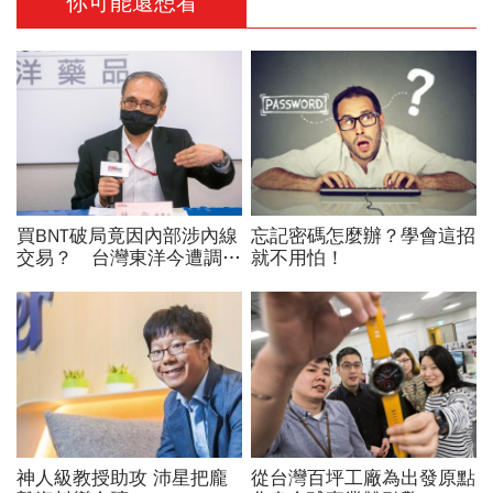
你可能還想看
買BNT破局竟因內部涉內線
忘記密碼怎麼辦？學會這招
交易？ 台灣東洋今遭調查
就不用怕！
局大搜索
神人級教授助攻 沛星把龐
從台灣百坪工廠為出發原點