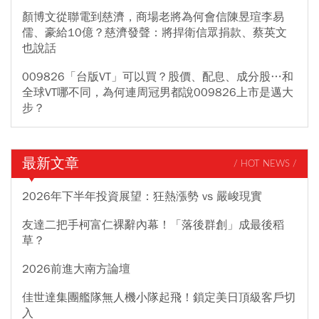
顏博文從聯電到慈濟，商場老將為何會信陳昱瑄李易
儒、豪給10億？慈濟發聲：將捍衛信眾捐款、蔡英文
也說話
009826「台版VT」可以買？股價、配息、成分股…和
全球VT哪不同，為何連周冠男都說009826上市是邁大
步？
最新文章
/ HOT NEWS /
2026年下半年投資展望：狂熱漲勢 vs 嚴峻現實
友達二把手柯富仁裸辭內幕！「落後群創」成最後稻
草？
2026前進大南方論壇
佳世達集團艦隊無人機小隊起飛！鎖定美日頂級客戶切
入