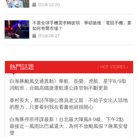
2018-12-20
不畏全球手機需求轉疲弱 華碩搶推「電競手機」要
如何奇襲市場？
2018-08-27
熱門話題
/ HOT STORIES /
白海豚颱風交通異動》華航、長榮、虎航、星宇8/9取
消航班，台鐵高鐵捷運航運公路管制不斷更新
眷村長大，蔡詩萍聊公務員老父親：不給子女出人頭地
的壓力，只要看到我在看書他就很開心
白海豚停班停課最新！台北最大陣風8-9級、下午2點
最接近…風雨比巴威還大，為何不放颱風假？蔣萬安發
聲