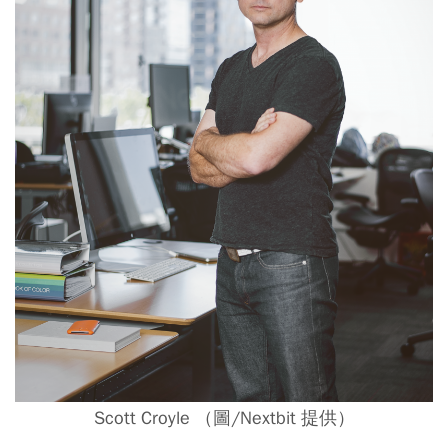
Scott Croyle
（圖/
Nextbit 提供）