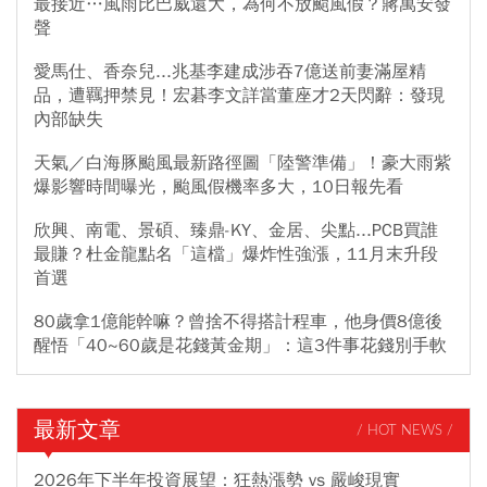
最接近…風雨比巴威還大，為何不放颱風假？蔣萬安發
聲
愛馬仕、香奈兒...兆基李建成涉吞7億送前妻滿屋精
品，遭羈押禁見！宏碁李文詳當董座才2天閃辭：發現
內部缺失
天氣／白海豚颱風最新路徑圖「陸警準備」！豪大雨紫
爆影響時間曝光，颱風假機率多大，10日報先看
欣興、南電、景碩、臻鼎-KY、金居、尖點...PCB買誰
最賺？杜金龍點名「這檔」爆炸性強漲，11月末升段
首選
80歲拿1億能幹嘛？曾捨不得搭計程車，他身價8億後
醒悟「40~60歲是花錢黃金期」：這3件事花錢別手軟
最新文章
/ HOT NEWS /
2026年下半年投資展望：狂熱漲勢 vs 嚴峻現實