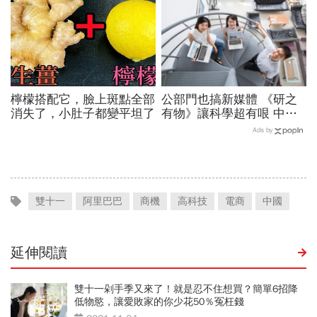
檸檬搭配它，臉上斑點全部
公部門也搞新媒體 《研之
消失了，小肚子都變平坦了
有物》讓科學超有哏 中研
院在做什麼？ 「鄉民」小
Ads by
編全曝光
雙十一
阿里巴巴
商機
高科技
電商
中國
延伸閱讀
雙十一剁手季又來了！就是忍不住想買？簡單6招降
低物慾，讓愛敗家的你少花50％冤枉錢