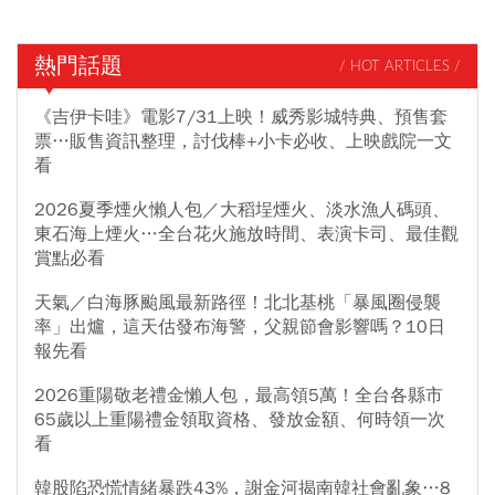
熱門話題
/ HOT ARTICLES /
《吉伊卡哇》電影7/31上映！威秀影城特典、預售套
票…販售資訊整理，討伐棒+小卡必收、上映戲院一文
看
2026夏季煙火懶人包／大稻埕煙火、淡水漁人碼頭、
東石海上煙火…全台花火施放時間、表演卡司、最佳觀
賞點必看
天氣／白海豚颱風最新路徑！北北基桃「暴風圈侵襲
率」出爐，這天估發布海警，父親節會影響嗎？10日
報先看
2026重陽敬老禮金懶人包，最高領5萬！全台各縣市
65歲以上重陽禮金領取資格、發放金額、何時領一次
看
韓股陷恐慌情緒暴跌43%，謝金河揭南韓社會亂象…8