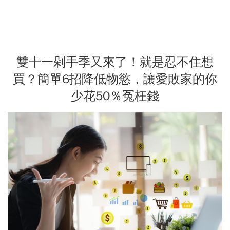
雙十一剁手季又來了！就是忍不住想
買？簡單6招降低物慾，讓愛敗家的你
少花50％冤枉錢