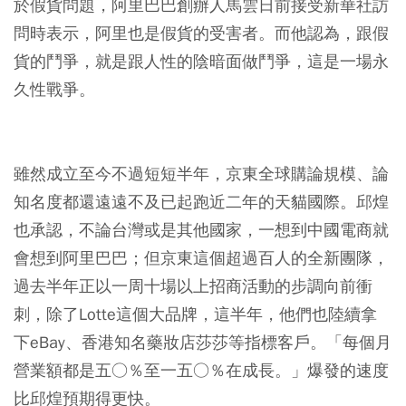
於假貨問題，阿里巴巴創辦人馬雲日前接受新華社訪
問時表示，阿里也是假貨的受害者。而他認為，跟假
貨的鬥爭，就是跟人性的陰暗面做鬥爭，這是一場永
久性戰爭。
雖然成立至今不過短短半年，京東全球購論規模、論
知名度都還遠遠不及已起跑近二年的天貓國際。邱煌
也承認，不論台灣或是其他國家，一想到中國電商就
會想到阿里巴巴；但京東這個超過百人的全新團隊，
過去半年正以一周十場以上招商活動的步調向前衝
刺，除了Lotte這個大品牌，這半年，他們也陸續拿
下eBay、香港知名藥妝店莎莎等指標客戶。「每個月
營業額都是五○％至一五○％在成長。」爆發的速度
比邱煌預期得更快。