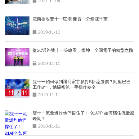
2021-11-04
電商搶攻雙十一狂潮 開賣一分鐘賺千萬
2019-11-13
從3C通路雙十一策略看：燦坤、全國電子的轉型之路
2019-11-11
雙十一如何做到讓商家甘願打5折流血價？阿里巴巴
工作8年，她揭密第一手操作秘辛
2019-11-11
雙十一流量爆炸他們撐住了！ 91APP 如何穩住流量巔
峰期？
2018-11-21