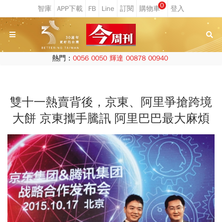
0
熱門：
0056
0050
輝達
00878
00940
雙十一熱賣背後，京東、阿里爭搶跨境
大餅 京東攜手騰訊 阿里巴巴最大麻煩