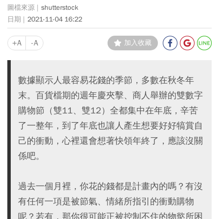
shutterstock
2021-11-04 16:22
+A
-A
加入收藏
數據顯示人最容易花錢的季節，多數在秋冬年
末。百貨檔期的週年慶夾擊、商人舉辦的雙數字
購物節（雙11、雙12）全都集中在年底，辛苦
了一整年，到了年底也讓人產生想要好好犒賞自
己的衝動，心裡還會想著快領年終了，應該沒關
係吧。
過去一個月裡，你花的錢都是計畫內的嗎？有沒
有任何一項是被節氣、情緒所指引的衝動購物
呢？若有，那你很可能正被控制不住的物慾所困