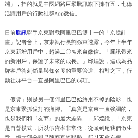
端」，指的就是中國網路巨擘騰訊旗下擁有五．七億
活躍用戶的行動社群App微信。
日前
騰訊
聯手京東對戰阿里巴巴雙十一的「京騰計
畫」記者會上，京東執行長劉強東透露，今年上半年
京東新增用戶中，超過二○％來自微信。「騰訊帶來
的新用戶，保證了未來的成長。」邱煌說，這成為品
牌客戶衝刺銷量與知名度的重要管道。相對之下，行
動社群平台一直是阿里巴巴的弱項。
「假貨」則是另一個阿里巴巴始終甩不掉的陰影，也
是京東緊抓猛打的痛腳。「真貨是京東一直強調的，
也是我們和『友商』的最大差異。」邱煌說，「京東
是自營模式，所以假貨率非常低，從頭到尾我們做生
意，絕大部分與品牌商直接聯繫，所以不會有假