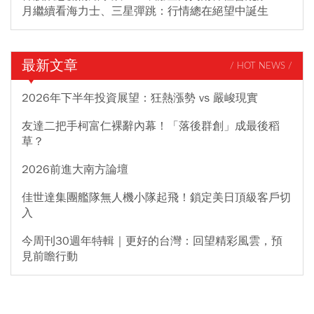
月繼續看海力士、三星彈跳：行情總在絕望中誕生
最新文章
/ HOT NEWS /
2026年下半年投資展望：狂熱漲勢 vs 嚴峻現實
友達二把手柯富仁裸辭內幕！「落後群創」成最後稻
草？
2026前進大南方論壇
佳世達集團艦隊無人機小隊起飛！鎖定美日頂級客戶切
入
今周刊30週年特輯｜更好的台灣：回望精彩風雲，預
見前瞻行動