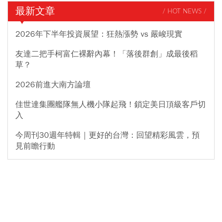
最新文章
/ HOT NEWS /
2026年下半年投資展望：狂熱漲勢 vs 嚴峻現實
友達二把手柯富仁裸辭內幕！「落後群創」成最後稻
草？
2026前進大南方論壇
佳世達集團艦隊無人機小隊起飛！鎖定美日頂級客戶切
入
今周刊30週年特輯｜更好的台灣：回望精彩風雲，預
見前瞻行動