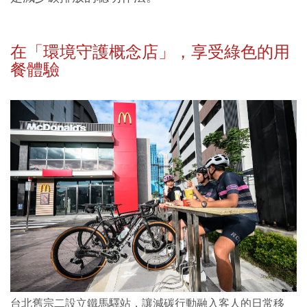
在「環境守護概念店」，享受綠色的用
餐體驗
台北舊宗二設立鐵馬驛站，讓減碳行動融入客人的日常移