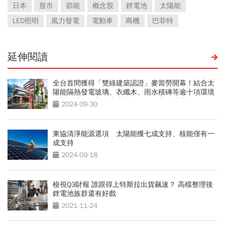
日本
股市
節能
概念股
鋰電池
太陽能
LED照明
風力發電
電動車
商機
巴菲特
延伸閱讀
全台首間獲得「雙綠建築認證」麥當勞開幕！結合太
陽能隔熱發電玻璃、衣纖木、雨水積磚等逾十項環境
友善設計，在美味療癒之餘，更關心地球永續！
2024-09-30
東協清淨能源選項 太陽能獲七成支持、核能僅有一
成支持
2024-09-18
檢視Q3財報 誰跟得上特斯拉出貨飆速？ 高檔整理後
鋰電池族群還有好戲
2021-11-24