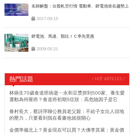
名師解盤：台股軋空行情 電動車、鋰電池坐在趨勢上
2017-09-15
鋰電池、馬達、類比ＩＣ率先受惠
2009-05-21
熱門話題
/ HOT ARTICLES /
林炳生70歲食道癌病逝…永和豆漿拼到500家、養生愛
運動為何罹癌？食道癌初期5症狀：高危險因子是它
眷村長大，蔡詩萍聊公務員老父親：不給子女出人頭地
的壓力，只要看到我在看書他就很開心
金價準備北上？黃金現在可以買？大佛李其展：黃金價