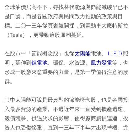
全球油價居高不下，尋找替代能源與節能減碳早已不
是口號，而是各國政府與民間致力推動的政策與目
標。二○一三年從頁岩氣開採，到電動車大廠特斯拉
（Tesla），更帶動這股風潮蔓延。
在股市中「節能概念股」也從
太陽能
電池、
ＬＥＤ
照
明，延伸到
鋰電池
、環保、水資源、
風力發電
等，也
形成一股愈來愈重要的力量，是第一季值得注意的族
群。
其中太陽能可說是最典型的節能概念股，也是各國投
入最多資源的產業。不過近年來一直受到擴產過速、
殺價競爭、供過於求的影響，使得廠商虧損連連，投
資人也受傷慘重，直到一三年下半年才出現轉機。尤