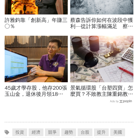
許雅鈞靠「創新高」年賺三
蔡森告訴你如何在波段中獲
○％
利—從計算漲幅滿足 察覺
多頭買進訊號
45歲才學存股，他存200張
景氣循環股「台塑四寶」怎
玉山金，退休後月領18萬
麼買？不敗教主陳重銘教你
股利：一條「算股公式」讓
如何正確「評估價值」，趁
Ads by
他永遠買在低點
景氣差時撿便宜
投資
經濟
競爭
趨勢
台股
提升
美國