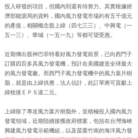
投入研發的項目，但國內則還有待努力。其實根據經
濟部能源局的資料，國內風力發電市場約有五千億元
的產值，相關概念股上緯（四七三三）、中興電（一
五一三）、華城（一五一九）等都可望受惠。
近期傳出股神巴菲特看好風力發電前景，已向西門子
訂購四百多具風力發電機，預計在美國建造全球最大
的風力發電廠。而西門子風力發電機中的風力葉片樹
脂，就是由上緯供應，法人估計，此訂單將可貢獻上
緯稅後ＥＰＳ達二元。
上緯除了專攻風力葉片樹脂外，並積極投入國內風力
發電領域，近期陸續接獲政府標案，包括在台灣海峽
興建風力發電示範機組，以及苗栗竹南的海洋風力發