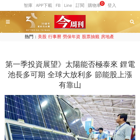
0
熱門：
美股
行事曆
勞保年資
股票抽籤
房地產
第一季投資展望》太陽能否極泰來 鋰電
池長多可期 全球大放利多 節能股上漲
有靠山