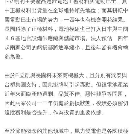
F-立凱的主要產品是鋰電池正極材料與電動巴士，其
中正極材料出貨量在全球維持領先地位；而其耕耘中
國電動巴士市場的努力，一四年也有機會開花結果。
長園科除了正極材料，電池模組也已打入日本與中國
４Ｇ基地台設備供應鏈與儲能市場。法人預估一四年
起兩家公司的虧損都將逐季縮小，且後年皆有機會轉
虧為盈。
由於F-立凱與長園科未來商機極大，且分別有潤泰與
台塑集團支持，因此掛牌時引起轟動。但鋰電池產業
近年來面臨產能過剩、品質不佳、惡性競爭等問題，
因此兩家公司一三年仍處於虧損狀態，後續必須密切
追蹤獲利是否提升，作為投資的重要依據。
至於節能概念的其他領域中，風力發電也是各國積極