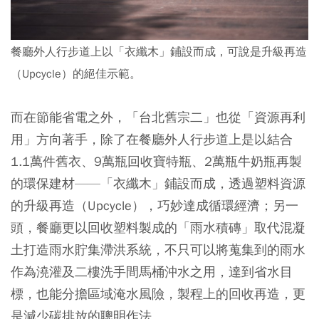
餐廳外人行步道上以「衣纖木」鋪設而成，可說是升級再造
（Upcycle）的絕佳示範。
而在節能省電之外，「台北舊宗二」也從「資源再利
用」方向著手，除了在餐廳外人行步道上是以結合
1.1萬件舊衣、9萬瓶回收寶特瓶、2萬瓶牛奶瓶再製
的環保建材——「衣纖木」鋪設而成，透過塑料資源
的升級再造（Upcycle），巧妙達成循環經濟；另一
頭，餐廳更以回收塑料製成的「雨水積磚」取代混凝
土打造雨水貯集滯洪系統，不只可以將蒐集到的雨水
作為澆灌及二樓洗手間馬桶沖水之用，達到省水目
標，也能分擔區域淹水風險，製程上的回收再造，更
是減少碳排放的聰明作法。