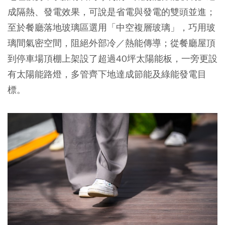
成隔熱、發電效果，可說是省電與發電的雙頭並進；
至於餐廳落地玻璃區選用「中空複層玻璃」，巧用玻
璃間氣密空間，阻絕外部冷／熱能傳導；從餐廳屋頂
到停車場頂棚上架設了超過40坪太陽能板，一旁更設
有太陽能路燈，多管齊下地達成節能及綠能發電目
標。