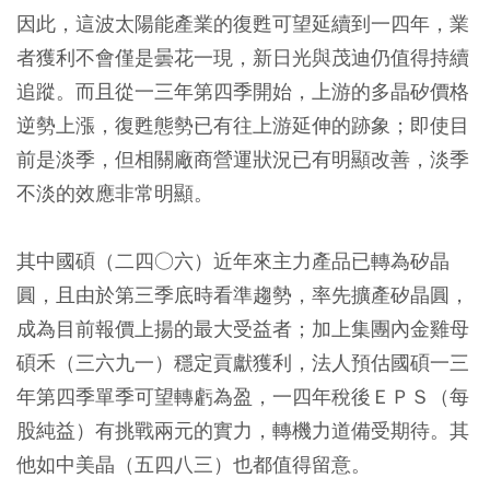
因此，這波太陽能產業的復甦可望延續到一四年，業
者獲利不會僅是曇花一現，新日光與茂迪仍值得持續
追蹤。而且從一三年第四季開始，上游的多晶矽價格
逆勢上漲，復甦態勢已有往上游延伸的跡象；即使目
前是淡季，但相關廠商營運狀況已有明顯改善，淡季
不淡的效應非常明顯。
其中國碩（二四○六）近年來主力產品已轉為矽晶
圓，且由於第三季底時看準趨勢，率先擴產矽晶圓，
成為目前報價上揚的最大受益者；加上集團內金雞母
碩禾（三六九一）穩定貢獻獲利，法人預估國碩一三
年第四季單季可望轉虧為盈，一四年稅後ＥＰＳ（每
股純益）有挑戰兩元的實力，轉機力道備受期待。其
他如中美晶（五四八三）也都值得留意。