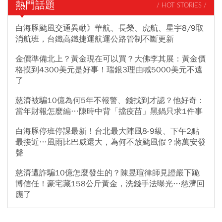
熱門話題
/ HOT STORIES /
白海豚颱風交通異動》華航、長榮、虎航、星宇8/9取
消航班，台鐵高鐵捷運航運公路管制不斷更新
金價準備北上？黃金現在可以買？大佛李其展：黃金價
格摸到4300美元是好事！瑞銀3理由喊5000美元不遠
了
慈濟被騙10億為何5年不報警、錢找到才認？他好奇：
當年財報怎麼編…陳時中背「擋疫苗」黑鍋只求1件事
白海豚停班停課最新！台北最大陣風8-9級、下午2點
最接近…風雨比巴威還大，為何不放颱風假？蔣萬安發
聲
慈濟遭詐騙10億怎麼發生的？陳昱瑄律師見證嚴下跪
博信任！豪宅藏158公斤黃金，洗錢手法曝光…慈濟回
應了