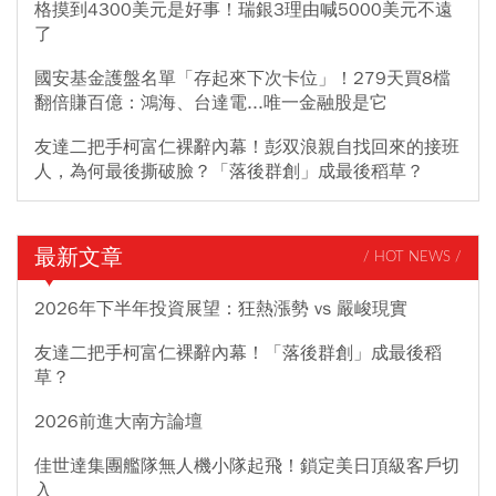
格摸到4300美元是好事！瑞銀3理由喊5000美元不遠
了
國安基金護盤名單「存起來下次卡位」！279天買8檔
翻倍賺百億：鴻海、台達電...唯一金融股是它
友達二把手柯富仁裸辭內幕！彭双浪親自找回來的接班
人，為何最後撕破臉？「落後群創」成最後稻草？
最新文章
/ HOT NEWS /
2026年下半年投資展望：狂熱漲勢 vs 嚴峻現實
友達二把手柯富仁裸辭內幕！「落後群創」成最後稻
草？
2026前進大南方論壇
佳世達集團艦隊無人機小隊起飛！鎖定美日頂級客戶切
入