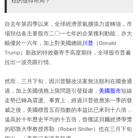
標的值得布局？
自去年第四季以來，全球經濟景氣擴張力道轉強，市
場預估各主要股市二○一七年的企業獲利動能，亦大
幅優於一六年，加上對美國總統
川普
（Donald
Trump）新政的特效藥寄予高度期待，全球股市普遍
拉出一波亮眼行情。
然而，三月下旬，因川普醫改法案無法順利在國會通
過，加上美國債務上限問題引發疑慮，
美國股市
短線
走勢已轉為震盪。事實上，經過川普效應第一季的發
威之後，美國標普五百指數的本益比已來到十八倍，
遠高於十年歷史平均的十五倍，曾獲諾貝爾經濟學獎
的耶魯大學教授席勒（Robert Shiller）也在三月下旬