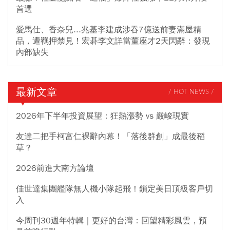
首選
愛馬仕、香奈兒...兆基李建成涉吞7億送前妻滿屋精
品，遭羈押禁見！宏碁李文詳當董座才2天閃辭：發現
內部缺失
最新文章
/ HOT NEWS /
2026年下半年投資展望：狂熱漲勢 vs 嚴峻現實
友達二把手柯富仁裸辭內幕！「落後群創」成最後稻
草？
2026前進大南方論壇
佳世達集團艦隊無人機小隊起飛！鎖定美日頂級客戶切
入
今周刊30週年特輯｜更好的台灣：回望精彩風雲，預