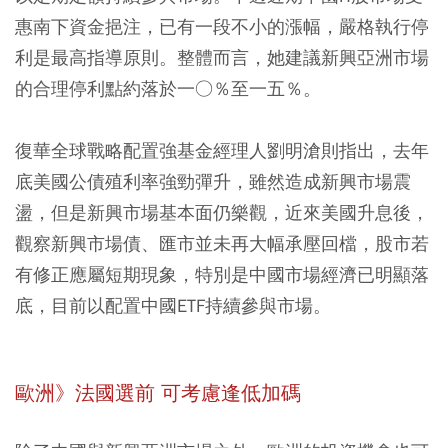
惠南下資金挹注，已有一段不小的漲幅，嚴格執行停
利是最高指導原則。整體而言，她建議新興亞洲市場
的合理停利點約落於一○％至一五％。
復華全球戰略配置強基金經理人劉明滄則指出，去年
底美國公債殖利率強勁彈升，雖然造成新興市場震
盪，但是新興市場基本面仍樂觀，近來美國升息後，
觀察新興市場債、匯市並未再大幅承壓回檔，股市若
有修正應屬短期現象，特別是中國市場經濟已明顯落
底，目前以配置中國ETF持續參與市場。
歐洲》法國選前 可考慮逢低加碼