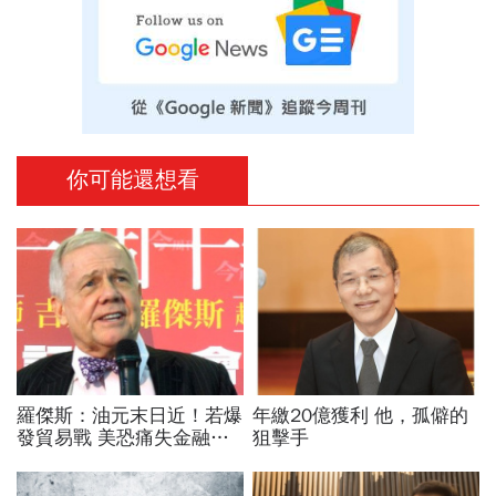
你可能還想看
羅傑斯：油元末日近！若爆
年繳20億獲利 他，孤僻的
發貿易戰 美恐痛失金融霸
狙擊手
權