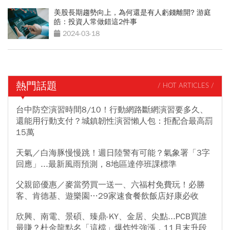
美股長期趨勢向上，為何還是有人虧錢離開? 游庭
皓：投資人常做錯這2件事
2024-03-18
熱門話題
/ HOT ARTICLES /
台中防空演習時間8/10！行動網路斷網演習要多久、
還能用行動支付？城鎮韌性演習懶人包：拒配合最高罰
15萬
天氣／白海豚慢慢跳！週日陸警有可能？氣象署「3字
回應」...最新風雨預測，8地區達停班課標準
父親節優惠／麥當勞買一送一、六福村免費玩！必勝
客、肯德基、遊樂園…29家速食餐飲飯店好康必收
欣興、南電、景碩、臻鼎-KY、金居、尖點...PCB買誰
最賺？杜金龍點名「這檔」爆炸性強漲，11月末升段