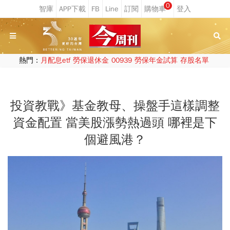
0
熱門：
月配息etf
勞保退休金
00939
勞保年金試算
存股名單
投資教戰》基金教母、操盤手這樣調整
資金配置 當美股漲勢熱過頭 哪裡是下
個避風港？