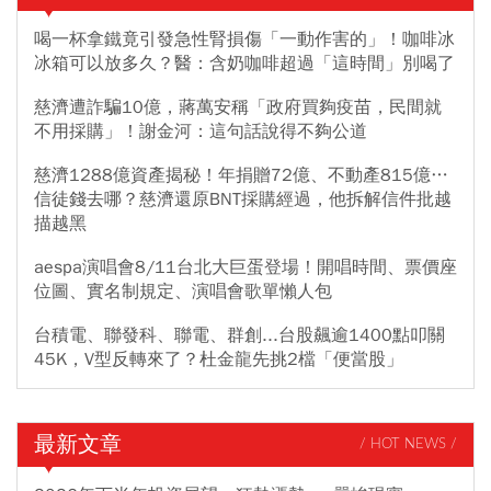
喝一杯拿鐵竟引發急性腎損傷「一動作害的」！咖啡冰
冰箱可以放多久？醫：含奶咖啡超過「這時間」別喝了
慈濟遭詐騙10億，蔣萬安稱「政府買夠疫苗，民間就
不用採購」！謝金河：這句話說得不夠公道
慈濟1288億資產揭秘！年捐贈72億、不動產815億…
信徒錢去哪？慈濟還原BNT採購經過，他拆解信件批越
描越黑
aespa演唱會8/11台北大巨蛋登場！開唱時間、票價座
位圖、實名制規定、演唱會歌單懶人包
台積電、聯發科、聯電、群創...台股飆逾1400點叩關
45K，V型反轉來了？杜金龍先挑2檔「便當股」
最新文章
/ HOT NEWS /