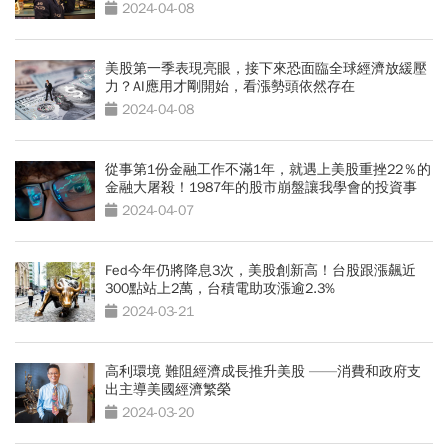
2024-04-08
美股第一季表現亮眼，接下來恐面臨全球經濟放緩壓
力？AI應用才剛開始，看漲勢頭依然存在
2024-04-08
從事第1份金融工作不滿1年，就遇上美股重挫22％的
金融大屠殺！1987年的股市崩盤讓我學會的投資事
2024-04-07
Fed今年仍將降息3次，美股創新高！台股跟漲飆近
300點站上2萬，台積電助攻漲逾2.3%
2024-03-21
高利環境 難阻經濟成長推升美股 ——消費和政府支
出主導美國經濟繁榮
2024-03-20