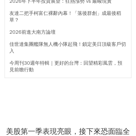
2026年下半年投資展望：狂熱漲勢 vs 嚴峻現實
友達二把手柯富仁裸辭內幕！「落後群創」成最後稻
草？
2026前進大南方論壇
佳世達集團艦隊無人機小隊起飛！鎖定美日頂級客戶切
入
今周刊30週年特輯｜更好的台灣：回望精彩風雲，預
見前瞻行動
美股第一季表現亮眼，接下來恐面臨全