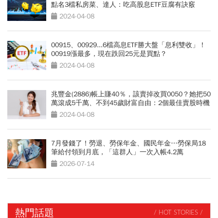
點名3檔私房菜、達人：吃高股息ETF豆腐有訣竅
2024-04-08
00915、00929...6檔高息ETF勝大盤「息利雙收」！
00919漲最多，現在跌回25元是買點？
2024-04-08
兆豐金(2886)帳上賺40％，該賣掉改買0050？她把50
萬滾成5千萬、不到45歲財富自由：2個最佳賣股時機
2024-04-08
7月發錢了！勞退、勞保年金、國民年金…勞保局18
筆給付領到月底，「這群人」一次入帳4.2萬
2026-07-14
熱門話題
/ HOT STORIES /