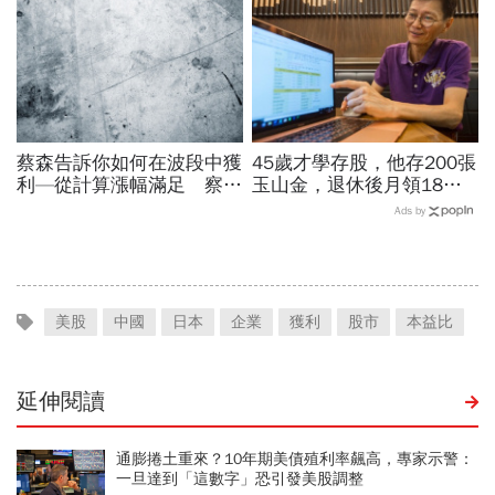
蔡森告訴你如何在波段中獲
45歲才學存股，他存200張
利—從計算漲幅滿足 察覺
玉山金，退休後月領18萬
多頭買進訊號
股利：一條「算股公式」讓
Ads by
他永遠買在低點
美股
中國
日本
企業
獲利
股市
本益比
延伸閱讀
通膨捲土重來？10年期美債殖利率飆高，專家示警：
一旦達到「這數字」恐引發美股調整