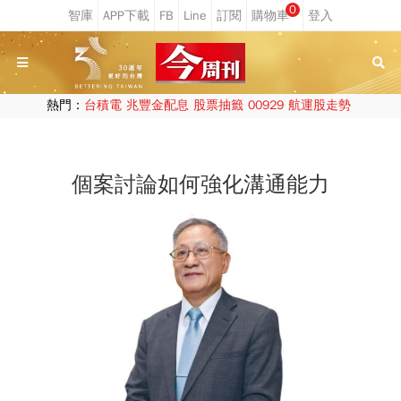
0
熱門：
台積電
兆豐金配息
股票抽籤
00929
航運股走勢
個案討論如何強化溝通能力