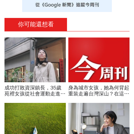
你可能還想看
成功打敗資深鎮長，35歲
身為城市女孩，她為何背起
苑裡女孩從社會運動走進鎮
重裝走遍台灣深山？在這座
公所讓地方政治不再只有
世界少見的高山島嶼，她找
「拜託」
到人生答案