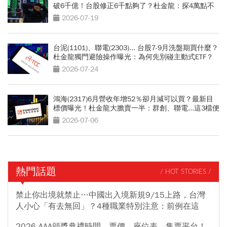
破6千億！台股修正6千點夠了？杜金龍：探4萬點不
無可能
2026-07-19
台泥(1101)、聯電(2303)... 台股7-9月洗盤期買什麼？
杜金龍獨門避險操作曝光：為何先別碰主動式ETF？
2026-07-24
鴻海(2317)6月營收年增52％卻月減可以買？最新目
標價曝光！杜金龍大膽賣一半：群創、聯電...這3檔便
當股更有肉
2026-07-06
熱門話題
/ HOT STORIES /
禁止你出境就禁止…中國出入境新規9/15上路，台灣
人小心「有去無回」？4種職業特別注意：前例在這
2026 AAA頒獎典禮時間、票價、座位表、售票平台！