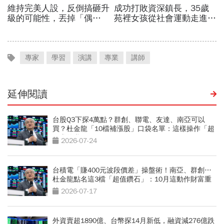
專家
學習
演講
專業
講師
延伸閱讀
台股Q3下探4萬點？群創、聯電、友達、南亞可以
買？杜金龍「10檔補漲股」口袋名單：這樣操作「超
好賺的啦」
2026-07-24
台積電「賺400元波段價差」操盤術！南亞、群創…
杜金龍點名這3檔「超值鑽石」：10月這動作財富重
分配
2026-07-17
外資賣超1890億、台幣探14月新低，融資減276億跌