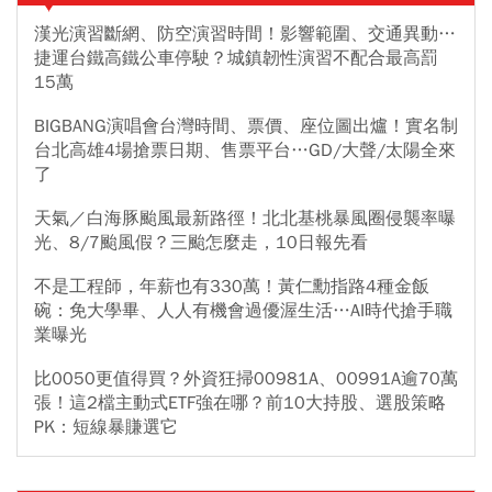
漢光演習斷網、防空演習時間！影響範圍、交通異動…
捷運台鐵高鐵公車停駛？城鎮韌性演習不配合最高罰
15萬
BIGBANG演唱會台灣時間、票價、座位圖出爐！實名制
台北高雄4場搶票日期、售票平台…GD/大聲/太陽全來
了
天氣／白海豚颱風最新路徑！北北基桃暴風圈侵襲率曝
光、8/7颱風假？三颱怎麼走，10日報先看
不是工程師，年薪也有330萬！黃仁勳指路4種金飯
碗：免大學畢、人人有機會過優渥生活…AI時代搶手職
業曝光
比0050更值得買？外資狂掃00981A、00991A逾70萬
張！這2檔主動式ETF強在哪？前10大持股、選股策略
PK：短線暴賺選它