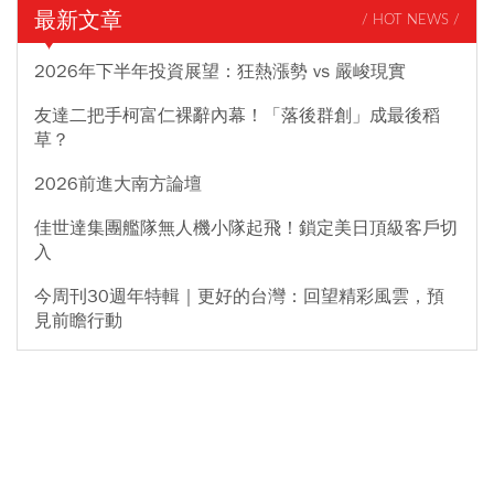
最新文章
/ HOT NEWS /
2026年下半年投資展望：狂熱漲勢 vs 嚴峻現實
友達二把手柯富仁裸辭內幕！「落後群創」成最後稻
草？
2026前進大南方論壇
佳世達集團艦隊無人機小隊起飛！鎖定美日頂級客戶切
入
今周刊30週年特輯｜更好的台灣：回望精彩風雲，預
見前瞻行動