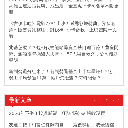
高雄世運迎張員瑛、池昌旭、金宣虎…卡司名單不斷更
新
《吉伊卡哇》電影7/31上映！威秀影城特典、預售套
票…販售資訊整理，討伐棒+小卡必收、上映戲院一文
看
兆基怎麼了？包租代管龍頭爆資金缺口逾百億！董座閃
辭、趙姬投資操盤人失聯…187人組自救會，公司最新
聲明
新制勞退分紅來了！新制勞退基金上半年暴賺1.5兆，
勞工平均領逾11萬...帳戶怎麼查？何時能領？
最新文章
/ HOT NEWS /
2026年下半年投資展望：狂熱漲勢 vs 嚴峻現實
友達二把手柯富仁裸辭內幕！「落後群創」成最後稻