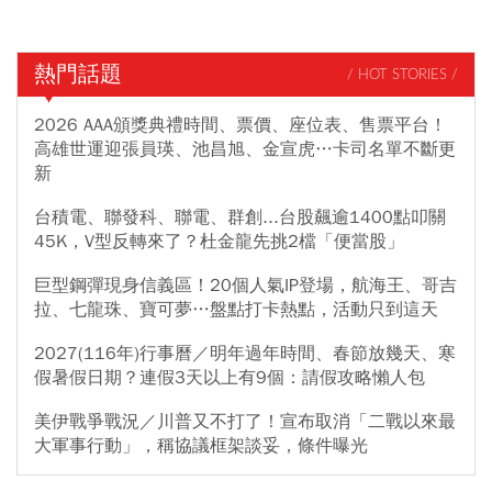
熱門話題
/ HOT STORIES /
2026 AAA頒獎典禮時間、票價、座位表、售票平台！
高雄世運迎張員瑛、池昌旭、金宣虎…卡司名單不斷更
新
台積電、聯發科、聯電、群創...台股飆逾1400點叩關
45K，V型反轉來了？杜金龍先挑2檔「便當股」
巨型鋼彈現身信義區！20個人氣IP登場，航海王、哥吉
拉、七龍珠、寶可夢…盤點打卡熱點，活動只到這天
2027(116年)行事曆／明年過年時間、春節放幾天、寒
假暑假日期？連假3天以上有9個：請假攻略懶人包
美伊戰爭戰況／川普又不打了！宣布取消「二戰以來最
大軍事行動」，稱協議框架談妥，條件曝光