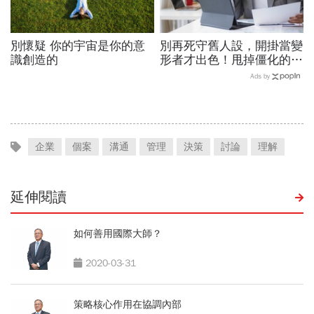
別懷疑 你的宇宙是你的意
別再死守舊人設，開掛當變
識創造的
形者才出色！甩掉僵化的
「做自己」，用「隨機應
Ads by
變」解鎖職涯
企業
個案
溝通
管理
決策
討論
理解
延伸閱讀
如何善用國際大師？
2020-03-31
策略核心作用在協調內部