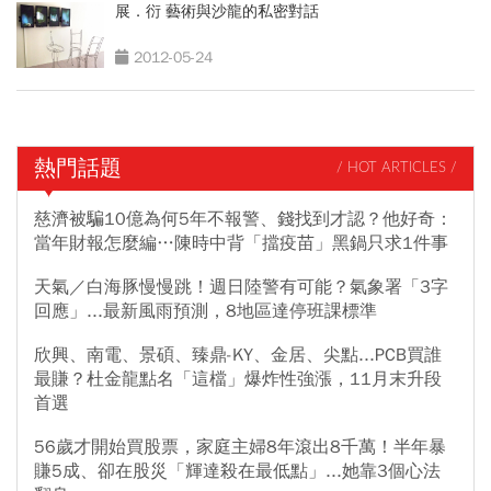
展．衍 藝術與沙龍的私密對話
2012-05-24
熱門話題
/ HOT ARTICLES /
慈濟被騙10億為何5年不報警、錢找到才認？他好奇：
當年財報怎麼編…陳時中背「擋疫苗」黑鍋只求1件事
天氣／白海豚慢慢跳！週日陸警有可能？氣象署「3字
回應」...最新風雨預測，8地區達停班課標準
欣興、南電、景碩、臻鼎-KY、金居、尖點...PCB買誰
最賺？杜金龍點名「這檔」爆炸性強漲，11月末升段
首選
56歲才開始買股票，家庭主婦8年滾出8千萬！半年暴
賺5成、卻在股災「輝達殺在最低點」...她靠3個心法