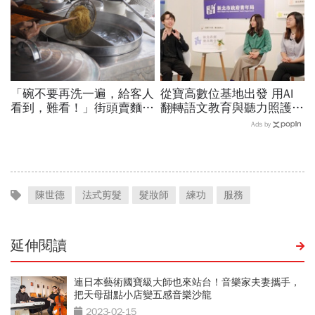
「碗不要再洗一遍，給客人
從寶高數位基地出發 用AI
看到，難看！」街頭賣麵
翻轉語文教育與聽力照護，
30年的攤販父親，用身教
科技如何讓世界更平權？
Ads by
教會我什麼叫「職業道德」
陳世德
法式剪髮
髮妝師
練功
服務
延伸閱讀
連日本藝術國寶級大師也來站台！音樂家夫妻攜手，
把天母甜點小店變五感音樂沙龍
2023-02-15