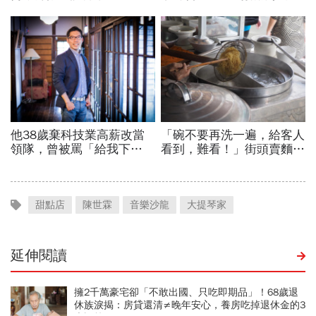
甜點店
陳世霖
音樂沙龍
大提琴家
延伸閱讀
擁2千萬豪宅卻「不敢出國、只吃即期品」！68歲退
休族淚揭：房貸還清≠晚年安心，養房吃掉退休金的3