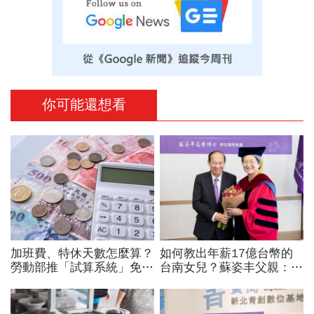
你可能還想看
加班費、特休天數怎麼算？
如何教出年薪17億台幣的
勞動部推「試算系統」免代
台南女兒？蘇姿丰父親：她
公式一鍵就能算，連勞退、
5歲我就開始教猶太人的觀
資遣費都能查
念 「正面看待失敗、勇於
冒險、面對挑戰！」