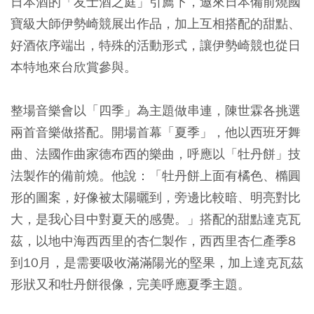
日本酒的「友士酒之庭」引薦下，邀來日本備前燒國
寶級大師伊勢崎競展出作品，加上互相搭配的甜點、
好酒依序端出，特殊的活動形式，讓伊勢崎競也從日
本特地來台欣賞參與。
整場音樂會以「四季」為主題做串連，陳世霖各挑選
兩首音樂做搭配。開場首幕「夏季」，他以西班牙舞
曲、法國作曲家德布西的樂曲，呼應以「牡丹餅」技
法製作的備前燒。他說：「牡丹餅上面有橘色、橢圓
形的圖案，好像被太陽曬到，旁邊比較暗、明亮對比
大，是我心目中對夏天的感覺。」搭配的甜點達克瓦
茲，以地中海西西里的杏仁製作，西西里杏仁產季8
到10月，是需要吸收滿滿陽光的堅果，加上達克瓦茲
形狀又和牡丹餅很像，完美呼應夏季主題。