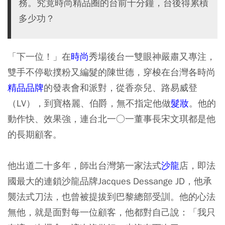
務。究竟時尚精品圈的台前十分鐘，台後得累積
多少功？
「下一位！」在
時尚
秀場後台一雙眼神嚴肅又專注，
雙手不停歇撲粉又編髮的陳世德，穿梭在台灣各時尚
精品品牌
的發表會和派對，從香奈兒、路易威登
（LV），到寶格麗、伯爵，無不指定他做
髮妝
。他的
動作快、效果強，連台北一○一董事長宋文琪都是他
的長期顧客。
他出道二十多年，師出台灣第一家法式
沙龍
店，即法
國最大的連鎖沙龍品牌Jacques Dessange JD，他承
襲法式刀法，也曾被提拔到巴黎總部受訓。他的心法
無他，就是面對每一位顧客，他都對自己說：「我只