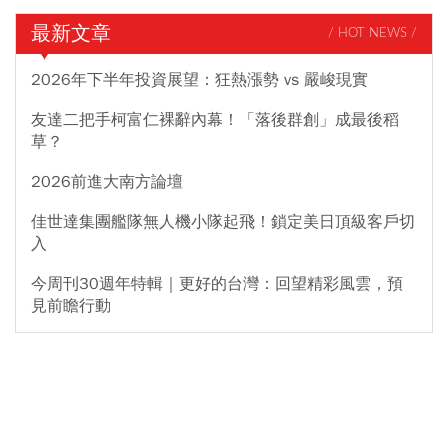
最新文章
/ HOT NEWS /
2026年下半年投資展望：狂熱漲勢 vs 嚴峻現實
友達二把手柯富仁裸辭內幕！「落後群創」成最後稻
草？
2026前進大南方論壇
佳世達集團艦隊無人機小隊起飛！鎖定美日頂級客戶切
入
今周刊30週年特輯｜更好的台灣：回望精彩風雲，預
見前瞻行動