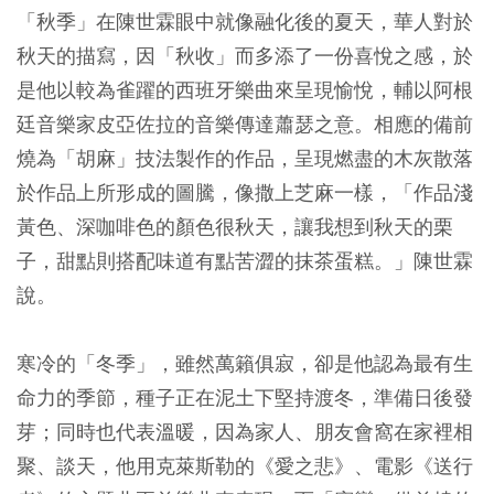
「秋季」在陳世霖眼中就像融化後的夏天，華人對於
秋天的描寫，因「秋收」而多添了一份喜悅之感，於
是他以較為雀躍的西班牙樂曲來呈現愉悅，輔以阿根
廷音樂家皮亞佐拉的音樂傳達蕭瑟之意。相應的備前
燒為「胡麻」技法製作的作品，呈現燃盡的木灰散落
於作品上所形成的圖騰，像撒上芝麻一樣，「作品淺
黃色、深咖啡色的顏色很秋天，讓我想到秋天的栗
子，甜點則搭配味道有點苦澀的抹茶蛋糕。」陳世霖
說。
寒冷的「冬季」，雖然萬籟俱寂，卻是他認為最有生
命力的季節，種子正在泥土下堅持渡冬，準備日後發
芽；同時也代表溫暖，因為家人、朋友會窩在家裡相
聚、談天，他用克萊斯勒的《愛之悲》、電影《送行