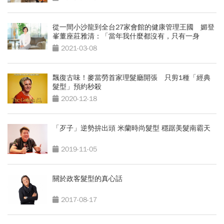
從一間小沙龍到全台27家會館的健康管理王國 媚登
峯董座莊雅清：「當年我什麼都沒有，只有一身
膽！」
2021-03-08
飄復古味！麥當勞首家理髮廳開張 只剪1種「經典
髮型」預約秒殺
2020-12-18
「歹子」逆勢拚出頭 米蘭時尚髮型 穩踞美髮南霸天
2019-11-05
關於政客髮型的真心話
2017-08-17