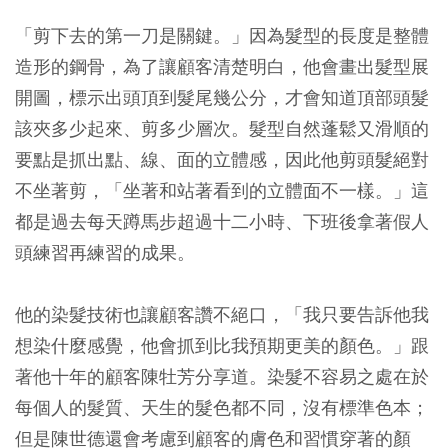
「剪下去的第一刀是關鍵。」因為髮型的長度是整體
造形的鋼骨，為了讓顧客清楚明白，他會畫出髮型展
開圖，標示出頭頂到髮尾幾公分，才會知道頂部頭髮
該夾多少起來、剪多少層次。髮型自然蓬鬆又滑順的
要點是抓出點、線、面的立體感，因此他剪頭髮絕對
不坐著剪，「坐著和站著看到的立體面不一樣。」這
都是過去每天蹲馬步超過十二小時、下班後拿著假人
頭練習再練習的成果。
他的染髮技術也讓顧客讚不絕口，「我只要告訴他我
想染什麼感覺，他會抓到比我預期更美的顏色。」跟
著他十年的顧客陳牡芳分享道。染髮不容易之處在於
每個人的髮質、天生的髮色都不同，沒有標準色本；
但是陳世德還會考慮到顧客的膚色和習慣穿著的顏