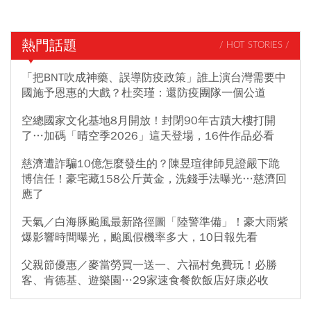
熱門話題
/ HOT STORIES /
「把BNT吹成神藥、誤導防疫政策」誰上演台灣需要中
國施予恩惠的大戲？杜奕瑾：還防疫團隊一個公道
空總國家文化基地8月開放！封閉90年古蹟大樓打開
了…加碼「晴空季2026」這天登場，16件作品必看
慈濟遭詐騙10億怎麼發生的？陳昱瑄律師見證嚴下跪
博信任！豪宅藏158公斤黃金，洗錢手法曝光…慈濟回
應了
天氣／白海豚颱風最新路徑圖「陸警準備」！豪大雨紫
爆影響時間曝光，颱風假機率多大，10日報先看
父親節優惠／麥當勞買一送一、六福村免費玩！必勝
客、肯德基、遊樂園…29家速食餐飲飯店好康必收