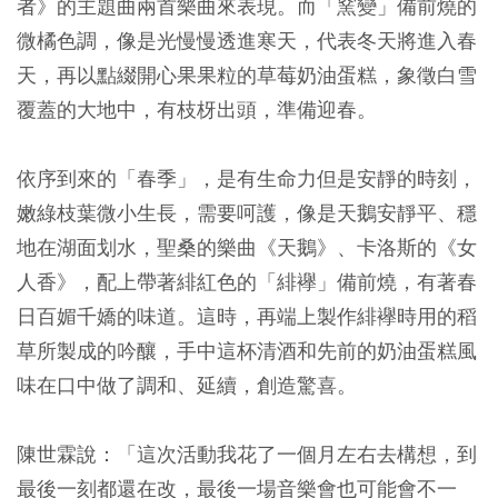
者》的主題曲兩首樂曲來表現。而「窯變」備前燒的
微橘色調，像是光慢慢透進寒天，代表冬天將進入春
天，再以點綴開心果果粒的草莓奶油蛋糕，象徵白雪
覆蓋的大地中，有枝枒出頭，準備迎春。
依序到來的「春季」，是有生命力但是安靜的時刻，
嫩綠枝葉微小生長，需要呵護，像是天鵝安靜平、穩
地在湖面划水，聖桑的樂曲《天鵝》、卡洛斯的《女
人香》，配上帶著緋紅色的「緋襷」備前燒，有著春
日百媚千嬌的味道。這時，再端上製作緋襷時用的稻
草所製成的吟釀，手中這杯清酒和先前的奶油蛋糕風
味在口中做了調和、延續，創造驚喜。
陳世霖說：「這次活動我花了一個月左右去構想，到
最後一刻都還在改，最後一場音樂會也可能會不一