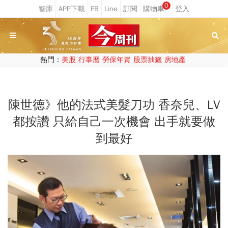
0
熱門：
美股
行事曆
勞保年資
股票抽籤
房地產
陳世德》他的法式美髮刀功 香奈兒、LV
都按讚 只給自己一次機會 出手就要做
到最好