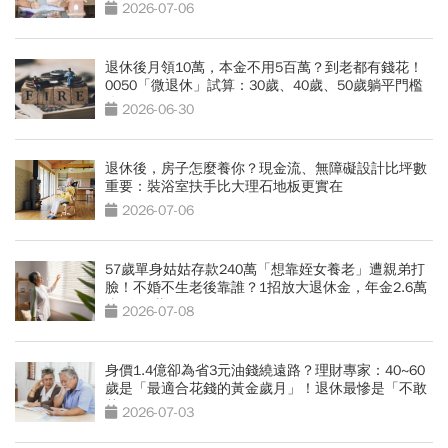
大誤算
2026-07-06
退休後月領10萬，本金不用5百萬？到老都有錢花！
0050「微退休」試算：30歲、40歲、50歲躺平門檻
公開
2026-06-30
退休後，房子怎麼養你？現金流、無障礙設計比坪數
重要：裝浴室扶手比大理石地板更實在
2026-07-06
57歲單身姑姑存款240萬「想靠姪女養老」遭親弟打
臉！不婚不生老後靠誰？1招放大退休金，年金2.6萬
滾到3.7萬
2026-07-08
身價1.4億卻為省3元油錢繞遠路？理財專家：40~60
歲是「最適合花錢的黃金歲月」！退休最慘是「不敢
花錢」
2026-07-03