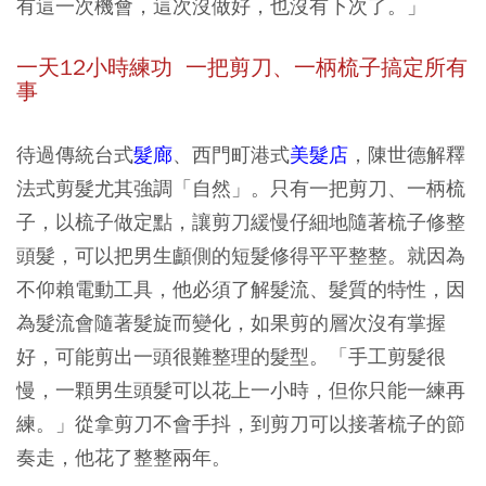
有這一次機會，這次沒做好，也沒有下次了。」
一天12小時練功 一把剪刀、一柄梳子搞定所有
事
待過傳統台式
髮廊
、西門町港式
美髮店
，陳世德解釋
法式剪髮尤其強調「自然」。只有一把剪刀、一柄梳
子，以梳子做定點，讓剪刀緩慢仔細地隨著梳子修整
頭髮，可以把男生顱側的短髮修得平平整整。就因為
不仰賴電動工具，他必須了解髮流、髮質的特性，因
為髮流會隨著髮旋而變化，如果剪的層次沒有掌握
好，可能剪出一頭很難整理的髮型。「手工剪髮很
慢，一顆男生頭髮可以花上一小時，但你只能一練再
練。」從拿剪刀不會手抖，到剪刀可以接著梳子的節
奏走，他花了整整兩年。