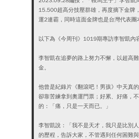
2023.09.28編按：「鞍馬王子」李智
15.500超高分技壓群雄，再度摘下金
運2連霸，同時這面金牌也是台灣代表團
以下為《今周刊》1019期專訪李智凱內
李智凱在追夢的路上努力不懈，以超高難
金。
他曾是紀錄片《翻滾吧！男孩》中天真的
卻靠苦練拿到奧運門票；好累、好痛，不
的：「痛，只是一天而已。」
李智凱說：「我不是天才，我只是比別人
的歷程，告訴大家，不管遇到任何困難與