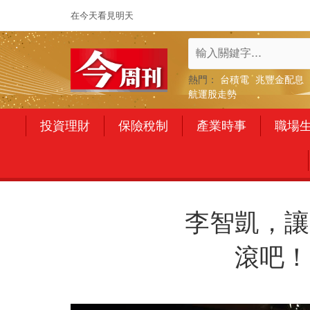
在今天看見明天
熱門：
台積電
兆豐金配息
航運股走勢
投資理財
保險稅制
產業時事
職場
李智凱，讓
滾吧！