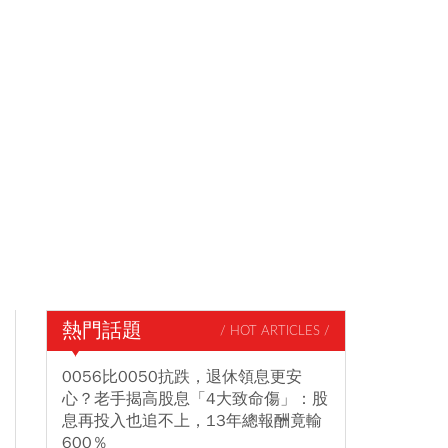
熱門話題
/ HOT ARTICLES /
0056比0050抗跌，退休領息更安
心？老手揭高股息「4大致命傷」：股
息再投入也追不上，13年總報酬竟輸
600％