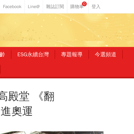
0
齡
ESG永續台灣
專題報導
今選頻道
高殿堂 《翻
挺進奧運