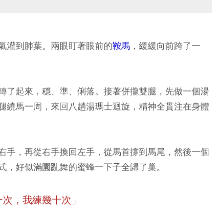
氣灌到肺葉。兩眼盯著眼前的
鞍馬
，緩緩向前跨了一
轉了起來，穩、準、俐落。接著併攏雙腿，先做一個湯
腿繞馬一周，來回八趟湯瑪士迴旋，精神全貫注在身體
右手，再從右手換回左手，從馬首撐到馬尾，然後一個
式，好似滿園亂舞的蜜蜂一下子全歸了巢。
一次，我練幾十次」