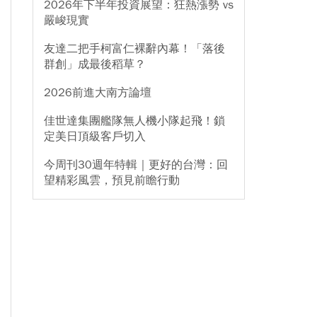
2026年下半年投資展望：狂熱漲勢 vs
嚴峻現實
友達二把手柯富仁裸辭內幕！「落後
群創」成最後稻草？
2026前進大南方論壇
佳世達集團艦隊無人機小隊起飛！鎖
定美日頂級客戶切入
今周刊30週年特輯｜更好的台灣：回
望精彩風雲，預見前瞻行動