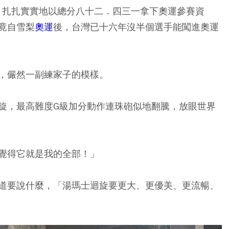
上，扎扎實實地以總分八十二．四三一拿下奧運參賽資
竟自雪梨
奧運
後，台灣已十六年沒半個選手能闖進奧運
，儼然一副練家子的模樣。
旋，最高難度G級加分動作連珠砲似地翻騰，放眼世界
覺得它就是我的全部！」
道要說什麼，「湯瑪士迴旋要更大、更優美、更流暢、