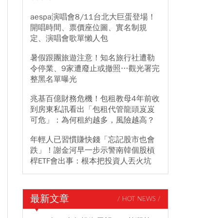
aespa演唱會8/11台北大巨蛋登場！
開唱時間、票價座位圖、實名制規
定、演唱會歌單懶人包
暑假跟團旅遊注意！知名旅行社遭勒
令停業、9家遭廢止或撤照…觀光署完
整黑名單曝光
兆基百億財務危機！包租教母4年前收
到房東私訊看出「包租代管龍頭岌岌
可危」：為何租約越多，風險越高？
年輕人已習慣賺快錢「忘記股市也會
跌」！謝金河早一步示警南韓個股槓
桿ETF會出事：根本把投資人丟火坑
最新文章
/ HOT NEWS /