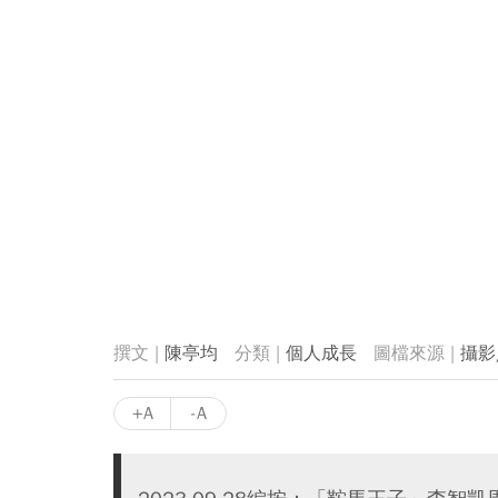
陳亭均
個人成長
攝影
+A
-A