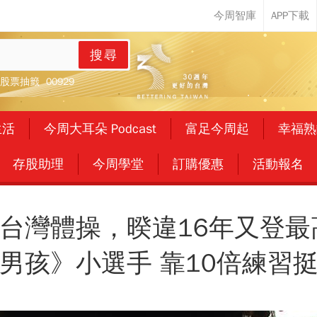
搜尋
股票抽籤
00929
生活
今周大耳朵 Podcast
富足今周起
幸福熟
存股助理
今周學堂
訂購優惠
活動報名
台灣體操，暌違16年又登最
男孩》小選手 靠10倍練習