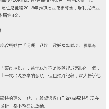
凱周四(9/28)在杭州亞運競技體操男子鞍馬決賽，以
牌，這也是他繼2018年雅加達亞運後奪金，順利完成亞
本屆第3金。
容：
度鞍馬動作「湯瑪士迴旋」震撼國際體壇、屢屢奪
「菜市場凱」，當年或許不是團隊裡最亮眼的一個，
止一次出現放棄的念頭，但他始終記著，家人告訴他
堅持的更久一點。」希望透過自己從6歲堅持到現在
挫折，都不輕易說放棄。