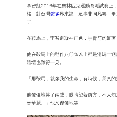
李智凱2016年在奧林匹克運動會測試賽
格。對台灣
體操
界來說，這事非同凡響。畢
了。
在鞍馬上，李智凱凝神正色，手臂筋肉繃著
他在鞍馬上的動作八○％以上都是湯瑪士迴
體壇也難得一見。
「那鞍馬，就像我的生命，有時候，我真的
他傻傻地笑了兩聲，眼睛望著前方，不太知
更華麗。」他又傻傻地笑。