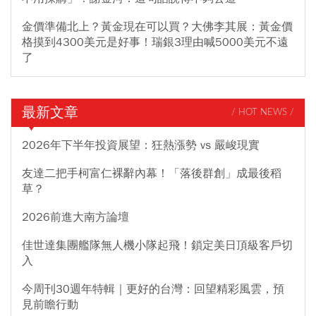
金價準備北上？黃金現在可以買？大佛李其展：黃金價
格摸到4300美元是好事！瑞銀3理由喊5000美元不遠
了
最新文章
/ HOT NEWS /
2026年下半年投資展望：狂熱漲勢 vs 嚴峻現實
友達二把手柯富仁裸辭內幕！「落後群創」成最後稻
草？
2026前進大南方論壇
佳世達集團艦隊無人機小隊起飛！鎖定美日頂級客戶切
入
今周刊30週年特輯｜更好的台灣：回望精彩風雲，預
見前瞻行動