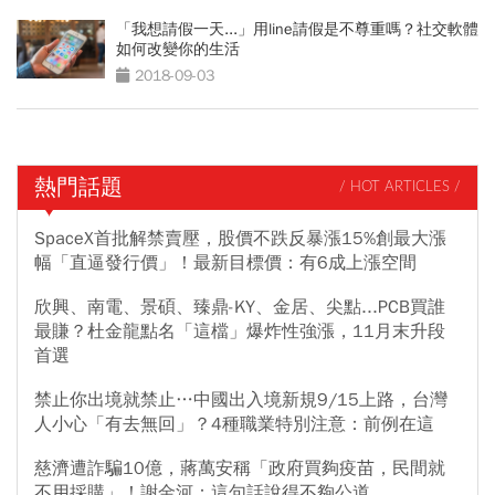
「我想請假一天...」用line請假是不尊重嗎？社交軟體
如何改變你的生活
2018-09-03
熱門話題
/ HOT ARTICLES /
SpaceX首批解禁賣壓，股價不跌反暴漲15%創最大漲
幅「直逼發行價」！最新目標價：有6成上漲空間
欣興、南電、景碩、臻鼎-KY、金居、尖點...PCB買誰
最賺？杜金龍點名「這檔」爆炸性強漲，11月末升段
首選
禁止你出境就禁止…中國出入境新規9/15上路，台灣
人小心「有去無回」？4種職業特別注意：前例在這
慈濟遭詐騙10億，蔣萬安稱「政府買夠疫苗，民間就
不用採購」！謝金河：這句話說得不夠公道