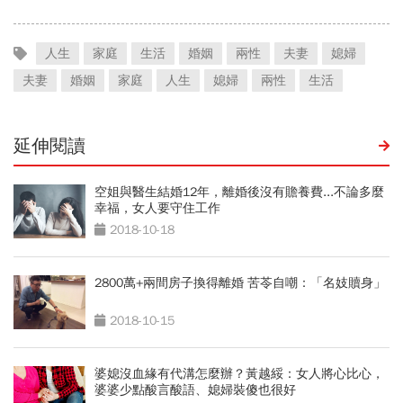
人生
家庭
生活
婚姻
兩性
夫妻
媳婦
夫妻
婚姻
家庭
人生
媳婦
兩性
生活
延伸閱讀
空姐與醫生結婚12年，離婚後沒有贍養費...不論多麼
幸福，女人要守住工作
2018-10-18
2800萬+兩間房子換得離婚 苦苓自嘲：「名妓贖身」
2018-10-15
婆媳沒血緣有代溝怎麼辦？黃越綏：女人將心比心，
婆婆少點酸言酸語、媳婦裝傻也很好