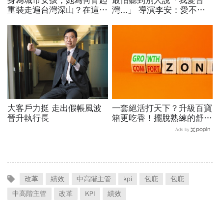
身為城市女孩，她為何背起
最怕聽到別人說「我愛台
重裝走遍台灣深山？在這座
灣...」 導演李安：愛不用
世界少見的高山島嶼，她找
一直說
到人生答案
大客戶力挺 走出假帳風波
一套絕活打天下？升級百寶
晉升執行長
箱更吃香！擺脫熟練的舒適
圈，跳出越做越窄的專業陷
Ads by
阱
改革
績效
中高階主管
kpi
包庇
包庇
中高階主管
改革
KPI
績效