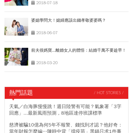
2018-07-18
婆媳學問大！媳婦應該出錢孝敬婆婆嗎？
2018-06-07
前夫很媽寶...離婚女人的體悟：結婚千萬不要趁早！
2018-03-20
熱門話題
/ HOT STORIES /
天氣／白海豚慢慢跳！週日陸警有可能？氣象署「3字
回應」...最新風雨預測，8地區達停班課標準
慈濟被騙10億為何5年不報警、錢找到才認？他好奇：
當年財報怎麼編…陳時中背「擋疫苗」黑鍋只求1件事