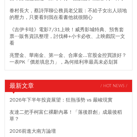
眷村長大，蔡詩萍聊公務員老父親：不給子女出人頭地
的壓力，只要看到我在看書他就很開心
《吉伊卡哇》電影7/31上映！威秀影城特典、預售套
票…販售資訊整理，討伐棒+小卡必收、上映戲院一文
看
兆豐金、華南金、第一金、合庫金...官股金控買誰好？
一表PK「價差填息力」，為何殖利率最高未必划算
最新文章
/ HOT NEWS /
2026年下半年投資展望：狂熱漲勢 vs 嚴峻現實
友達二把手柯富仁裸辭內幕！「落後群創」成最後稻
草？
2026前進大南方論壇