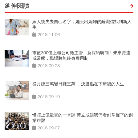
延伸閱讀
嫁人後失去自己名字，她丟出媳婦的辭職信找到新人
生
2018-11-06
市值300億上櫃公司徵主管，竟採約聘制！未來資遣
成常態，職場將無終身雇用制
2018-09-28
從月賺三萬變日賺三萬 ，決勝點在下班後的人生
2018-09-19
慘賠上億最貴的一堂課 黃立成讓我們看到掌聲下的創
業維艱
2018-09-07