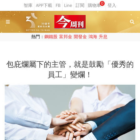
0
熱門：
鋼鐵股
富邦金
開發金
鴻海
升息
包庇爛屬下的主管，就是鼓勵「優秀的
員工」變爛！