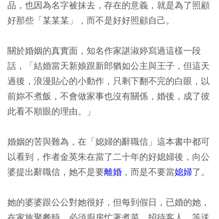
品，也因為名字被抹去，存在的意義，就是為了照顧
好那些「某某某」，而不是好好照顧自己。
關於婚姻的真實面，知名作家諶淑婷寫過這樣一段
話，「結婚當天新娘跟新郎猶如公主與王子，但這天
過後，浪漫貼心的小動作，只剩下翻不完的白眼，以
前妳不煮飯，不會做家事也沒有關係，婚後，成了彼
此看不順眼的理由。」
婚姻的苦與難為，在「媳婦的辭職信」這本書中都可
以看到，作者金英朱在當了二十年的好媳婦後，向公
婆提出辭職信，她不是要
離婚
，而是不要當
媳婦
了。
她的婆婆跟公公對她很好，但每到假日，已婚的她，
在家族聚餐時，必須廚房忙著煮菜、招待客人，等送