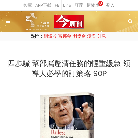
0
熱門：
鋼鐵股
富邦金
開發金
鴻海
升息
四步驟 幫部屬釐清任務的輕重緩急 領
導人必學的訂策略 SOP