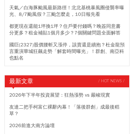
天氣／白海豚颱風最新路徑！北北基桃暴風圈侵襲率曝
光、8/7颱風假？三颱怎麼走，10日報先看
都更現在還能1坪換1坪？住戶要付錢嗎？晚簽同意書
分更多？租金補貼1個月多少？7個關鍵問題全面解答
國巨(2327)股價腰斬又漲停，該賣還是續抱？杜金龍預
言重演華城狂飆走勢「解套時間曝光」！群創、南亞科
也點名
最新文章
/ HOT NEWS /
2026年下半年投資展望：狂熱漲勢 vs 嚴峻現實
友達二把手柯富仁裸辭內幕！「落後群創」成最後稻
草？
2026前進大南方論壇