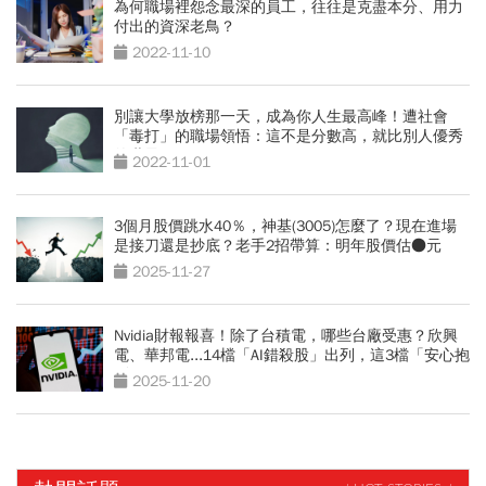
為何職場裡怨念最深的員工，往往是克盡本分、用力
付出的資深老鳥？
2022-11-10
別讓大學放榜那一天，成為你人生最高峰！遭社會
「毒打」的職場領悟：這不是分數高，就比別人優秀
的世界
2022-11-01
3個月股價跳水40％，神基(3005)怎麼了？現在進場
是接刀還是抄底？老手2招帶算：明年股價估●元
2025-11-27
Nvidia財報報喜！除了台積電，哪些台廠受惠？欣興
電、華邦電...14檔「AI錯殺股」出列，這3檔「安心抱
到2026」
2025-11-20