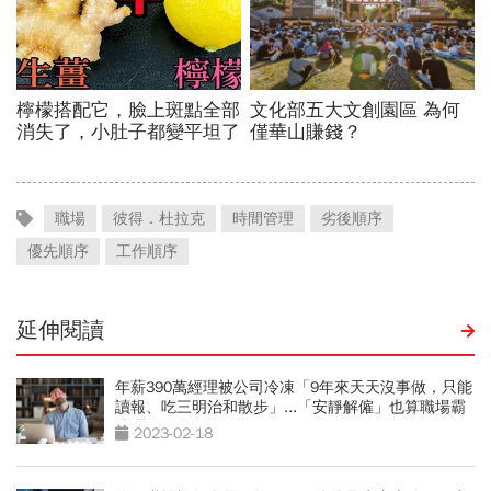
職場
彼得．杜拉克
時間管理
劣後順序
優先順序
工作順序
延伸閱讀
年薪390萬經理被公司冷凍「9年來天天沒事做，只能
讀報、吃三明治和散步」...「安靜解僱」也算職場霸
凌嗎？
2023-02-18