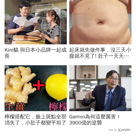
PR
Kiro貓 與日本小品牌一起成
起床就先做件事，沒三天小
長
腹就不見了! 肚子一天天變
小！
PR
檸檬搭配它，臉上斑點全部
Garmin為何這麼厲害！
消失了，小肚子都變平坦了
3900億的逆襲
Ads by