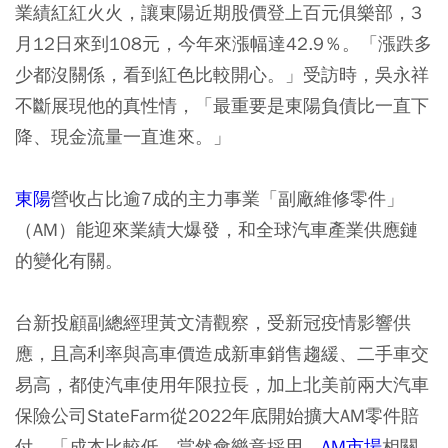
業績紅紅火火，讓東陽近期股價登上百元俱樂部，3
月12日來到108元，今年來漲幅達42.9％。「漲跌多
少都沒關係，看到紅色比較開心。」受訪時，吳永祥
不斷展現他的真性情，「最重要是東陽負債比一直下
降、現金流量一直進來。」
東陽
營收占比逾7成的主力事業「副廠維修零件」
（AM）能迎來業績大爆發，和全球汽車產業供應鏈
的變化有關。
台新投顧副總經理黃文清觀察，受新冠疫情影響供
應，且高利率與高車價造成新車銷售趨緩、二手車交
易高，都使汽車使用年限拉長，加上北美前兩大汽車
保險公司StateFarm從2022年底開始擴大AM零件賠
付，「成本比較低，當然會樂意採用，
AM市場
相關