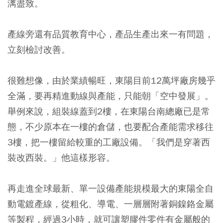
漓盡致。
產線旁還有品質教育中心，產品生產出來一有問題，
立刻檢討改善。
很難想像，由於業績暢旺，東陽目前12萬坪廠房幾乎
全滿，要再精進動線與產能，只能朝「空中發展」。
舉例來說，組裝線蓋到2樓，在東陽台南總廠已是常
態，不少原本在一樓的倉儲，也要配合產能需求移往
3樓，把一樓留給較重的工廠設備。「我們是穿著西
裝改西裝。」他這樣形容。
再走進全球最新、單一設備產能規模最大的東陽全自
動電鍍產線，從粗化、導電、一層層附著銅鎳鉻金屬
等製程，經過3小時，就可讓塑膠件零件有金屬般的