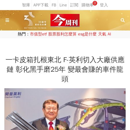
0
熱門：
市值型etf
股票股利怎麼算
esg是什麼
天氣
AI
一卡皮箱扎根東北 F-英利切入大廠供應
鏈 彰化黑手磨25年 變最會賺的車件龍
頭