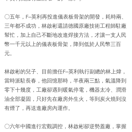
○五年，F–英利再投進儀表板骨架的開發，耗時兩、
三年都不成功，林啟彬還請德國原廠技術工程師駐廠
幫忙，加上自己不斷地改進焊接方法，才讓一支人民
幣一千元以上的儀表板骨架，降到低於人民幣三百
元。
林啟彬的兒子、目前擔任F–英利執行副總的林上煒，
當時派駐長春，他回憶那時，半夜兩三點，氣溫降到
零下十幾度，工廠卻遇到暖氣停電，機器太冷、潤滑
油全部凝固，只好先在廠房外生火，等到炭火燒到沒
有煙了，再送進廠房內運作。
○六年中國進行宏觀調控，林啟彬卻逆勢蓋廠，掌握