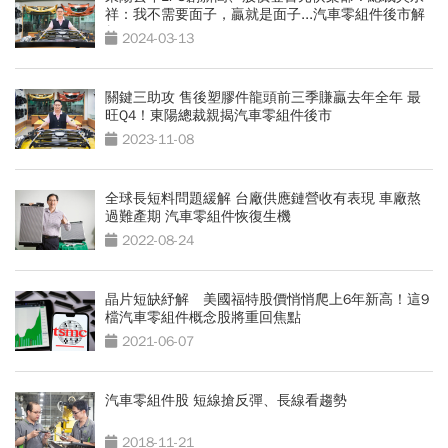
祥：我不需要面子，贏就是面子...汽車零組件後市解
析
2024-03-13
關鍵三助攻 售後塑膠件龍頭前三季賺贏去年全年 最
旺Q4！東陽總裁親揭汽車零組件後市
2023-11-08
全球長短料問題緩解 台廠供應鏈營收有表現 車廠熬
過難產期 汽車零組件恢復生機
2022-08-24
晶片短缺紓解 美國福特股價悄悄爬上6年新高！這9
檔汽車零組件概念股將重回焦點
2021-06-07
汽車零組件股 短線搶反彈、長線看趨勢
2018-11-21