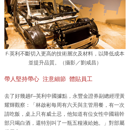
F-英利不斷切入更高的技術層次及材料，以降低成本
並提升品質。（攝影／劉咸昌）
帶人堅持帶心 注意細節 體貼員工
去了好幾趟F–英利中國據點，永豐金證券副總經理黃
耀輝觀察：「林啟彬每周有六天與主管用餐，有一次
請吃飯，桌上只有威士忌，他知道有位女性中國籍幹
部只喝白酒，還特別叫了一瓶五糧液給她。」對部屬