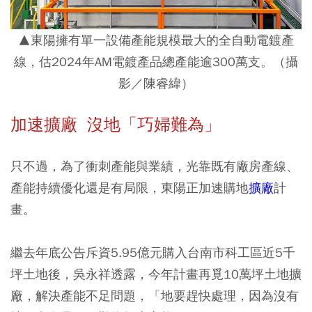
▲東陽擁有單一設備產能規模最大的全自動電鍍產
線，估2024年AM電鍍產品總產能逾300萬支。（攝
影／陳睿緯）
加速擴廠 沒地「巧婦難為」
只不過，為了衝刺產能與業績，光靠既有廠房產線、
產能持續優化還是有局限，東陽正加速購地
擴廠
計
畫。
繼去年底公告斥資5.95億元購入台南市科工區近5千
坪土地後，吳永祥透露，今年計畫再覓10萬坪土地擴
廠，解決產能不足問題，「地要趕快處理，因為沒有