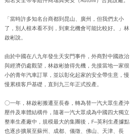
知名安全帶零組件商瑞典美安（Autoliv）合資設廠。
「當時許多知名台商都到昆山、廣州，但我們太小
了，別人根本看不到，到東北機會可能比較好。」林
啟彬說。
由於中國在八九年發生天安門事件，外商對中國政治
與經濟仍處觀望，林啟彬搶得先機，先接當地一家很
小的青年汽車訂單，並以彰化起家的安全帶生意，慢
慢累積客戶基礎，直到九三年正式投產。
○一年，林啟彬搬遷至長春，轉為替一汽大眾生產沖
壓件及車體結構件，隨著一汽大眾成為中國四大獨立
整車生產廠中，規模最大的集團後，F–英利生產據點
也逐步擴展至蘇州、成都、儀徵、佛山、天津、長