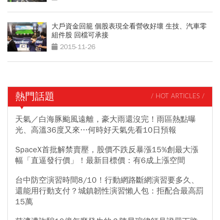
大戶資金回籠 個股表現全看營收好壞 生技、汽車零
組件股 回檔可承接
2015-11-26
熱門話題
/ HOT ARTICLES /
天氣／白海豚颱風遠離，豪大雨還沒完！雨區熱點曝
光、高溫36度又來…何時好天氣先看10日預報
SpaceX首批解禁賣壓，股價不跌反暴漲15%創最大漲
幅「直逼發行價」！最新目標價：有6成上漲空間
台中防空演習時間8/10！行動網路斷網演習要多久、
還能用行動支付？城鎮韌性演習懶人包：拒配合最高罰
15萬