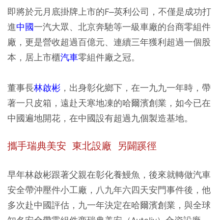
即將於元月底掛牌上市的F–英利公司，不僅是成功打
進
中國
一汽大眾、北京奔馳等一級車廠的台商零組件
廠，更是營收超過百億元、連續三年獲利超過一個股
本，居上市櫃
汽車
零組件廠之冠。
董事長
林啟彬
，出身彰化鄉下，在一九九一年時，帶
著一只皮箱，遠赴天寒地凍的哈爾濱創業，如今已在
中國遍地開花，在中國設有超過九個製造基地。
攜手瑞典美安 東北設廠 另闢蹊徑
早年林啟彬跟著父親在彰化養鰻魚，後來就轉做汽車
安全帶沖壓件小工廠，八九年六四天安門事件後，他
多次赴中國評估，九一年決定在哈爾濱創業，與全球