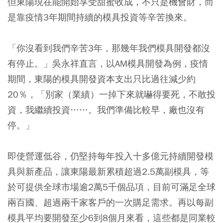
但東陽現在能開始享受甜蜜收成，不只是機會財，而
是靠疫情3年期間持續的模具投資等辛苦換來。
「你沒看到我們辛苦3年，那幾年我們模具開發都沒
有停止。」吳永祥直言，以AM模具開發為例，疫情
期間，東陽的模具開發資本支出只比過往減少約
20％，「別家（業績）一掉下來就嚇得要死，不敢投
資，我繼續投資……。我們準備比較早，廠也沒有
停。」
即使營運低谷，仍堅持每年投入十多億元持續開發模
具與新產品，讓東陽最新累積超過2.5萬副模具，等
於可提供全球市場逾2萬5千個品項，目前可滿足全球
兩百國、超過兩千家客戶的一次購足需求。再以每副
模具平均要開發至少6到8個月來看，這些都是同業較