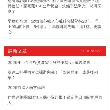
慈濟遭詐騙10億怎麼發生的？陳昱瑄律師見證嚴下跪
博信任！豪宅藏158公斤黃金，洗錢手法曝光…慈濟回
應了
早餐吃可頌、拿鐵傷心臟？心臟科名醫堅持20年、早
上9點前不做「5件事」：喝咖啡前先喝「這1杯」更護
心
最新文章
/ HOT NEWS /
2026年下半年投資展望：狂熱漲勢 vs 嚴峻現實
友達二把手柯富仁裸辭內幕！「落後群創」成最後稻
草？
2026前進大南方論壇
佳世達集團艦隊無人機小隊起飛！鎖定美日頂級客戶切
入