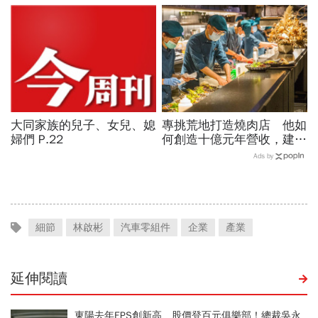
決？
大同家族的兒子、女兒、媳
專挑荒地打造燒肉店 他如
婦們 P.22
何創造十億元年營收，建立
「燒肉南霸天」王國？
Ads by
細節
林啟彬
汽車零組件
企業
產業
延伸閱讀
東陽去年EPS創新高、股價登百元俱樂部！總裁吳永