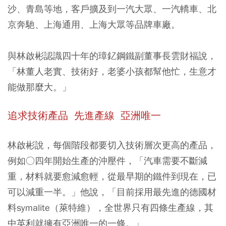
沙、青島等地，客戶擴及到一汽大眾、一汽轎車、北
京奔馳、上海通用、上海大眾等品牌車廠。
與林啟彬認識四十年的璋釔鋼鐵副董事長雲財福說，
「林董人老實、技術好，老婆小孩都幫他忙，生意才
能做那麼大。」
追求技術產品 先進產線 亞洲唯一
林啟彬說，每個階段都要切入技術層次更高的產品，
例如○四年開始生產的沖壓件，「汽車需要不斷減
重，材料就要愈減愈輕，從最早期的鐵件到現在，已
可以減重一半。」他說，「目前採用最先進的德國材
料symalite（萊特維），全世界只有四條生產線，其
中英利就擁有亞洲唯一的一條。」