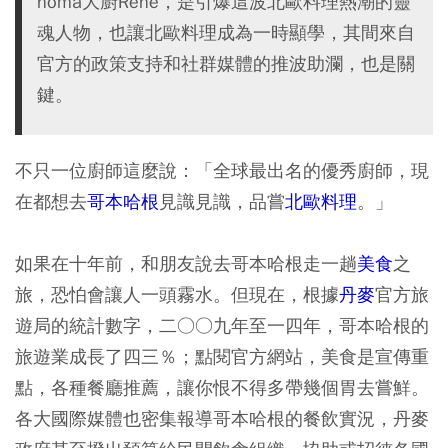
noma大廚René，是引爆這波北歐料理熱潮的靈
魂人物，也讓北歐料理成為一時顯學，其間來自
官方的政策支持和社群媒體的推波助瀾，也是關
鍵。
不只一位廚師這麼說：「全球最出名的優秀廚師，現
在都想去
哥本哈根
見識見識，品嘗
北歐料理
。」
如果在十年前，和朋友說去哥本哈根走一趟
美食
之
旅，恐怕會讓人一頭霧水。但現在，根據
丹麥
官方旅
遊局的統計數字，二○○九年至一四年，哥本哈根的
旅遊業成長了四三％；點閱官方網站，美食是宣傳重
點，各種餐廳推薦，讓你恨不得多帶幾個胃去嘗鮮。
各大國際媒體也密集報導哥本哈根的餐飲實況，丹麥