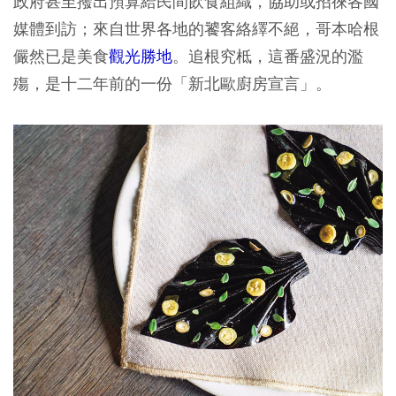
政府甚至撥出預算給民間飲食組織，協助或招徠各國
媒體到訪；來自世界各地的饕客絡繹不絕，哥本哈根
儼然已是美食
觀光勝地
。追根究柢，這番盛況的濫
殤，是十二年前的一份「新北歐廚房宣言」。