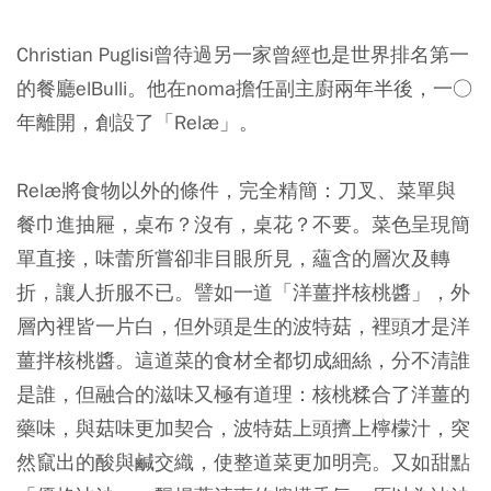
Christian Puglisi曾待過另一家曾經也是世界排名第一
的餐廳elBulli。他在noma擔任副主廚兩年半後，一○
年離開，創設了「Relæ」。
Relæ將食物以外的條件，完全精簡：刀叉、菜單與
餐巾進抽屜，桌布？沒有，桌花？不要。菜色呈現簡
單直接，味蕾所嘗卻非目眼所見，蘊含的層次及轉
折，讓人折服不已。譬如一道「洋薑拌核桃醬」，外
層內裡皆一片白，但外頭是生的波特菇，裡頭才是洋
薑拌核桃醬。這道菜的食材全都切成細絲，分不清誰
是誰，但融合的滋味又極有道理：核桃糅合了洋薑的
藥味，與菇味更加契合，波特菇上頭擠上檸檬汁，突
然竄出的酸與鹹交織，使整道菜更加明亮。又如甜點