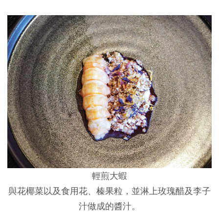
輕煎大蝦
與花椰菜以及食用花、榛果粒，並淋上玫瑰醋及李子
汁做成的醬汁。