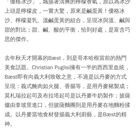
「優格冰沙」，飄揚著清爽的檸檬香氣，原以為冰沙
上頭是檸檬皮，一嘗大驚，原來是鹹蛋黃！優格冰
沙、檸檬凝乳、溫鹹蛋黃的組合，呈現冰與溫、鹹與
甜的對比；甜、鹹、酸的平衡，恰到好處，是富含巧
思的傑作。
去年秋天才開幕的Bæst，則是哥本哈根當前的熱門
美食話題。Christian Puglisi擁有一半的西西里血統，
Bæst即有向義大利致敬之意，不過是以丹麥的方式
呈現：義式醃肉如火腿、香腸等，是用丹麥豬製成；
莫札瑞拉起司及布拉塔起司是以丹麥牛奶製作；披薩
爐由拿坡里進口，但披薩麵團則是用丹麥在地麵粉揉
成。以丹麥當地食材發揚義大利廚藝，是Bæst的精
神。