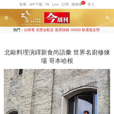
0
熱門：
台積電
兆豐金配息
股票抽籤
00929
航運股走勢
北歐料理演繹新食尚語彙 世界名廚修煉
場 哥本哈根