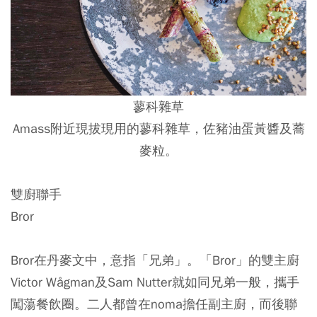
蓼科雜草
Amass附近現拔現用的蓼科雜草，佐豬油蛋黃醬及蕎
麥粒。
雙廚聯手
Bror
Bror在丹麥文中，意指「兄弟」。「Bror」的雙主廚
Victor Wågman及Sam Nutter就如同兄弟一般，攜手
闖蕩餐飲圈。二人都曾在noma擔任副主廚，而後聯