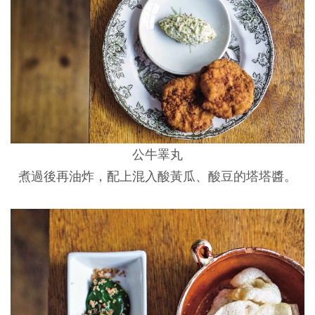
公牛睪丸
煮過後再油炸，配上混入酸黃瓜、酸豆的塔塔醬。