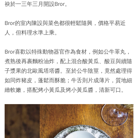
袂於一三年三月開設Bror。
Bror的室內陳設與菜色都很輕鬆隨興，價格平易近
人，但料理水準上乘。
Bror喜歡以特殊動物器官作為食材，例如公牛睪丸，
煮熟後再裹麵粉油炸，配上混合酸黃瓜、酸豆與續隨
子漿果的北歐風塔塔醬。至於公牛陰莖，竟然處理得
如同炸豬皮，蓬鬆而酥脆；牛舌則片成薄片，質地細
緻軟嫩，搭配烤小黃瓜及烤小黃瓜醬，清新可口。