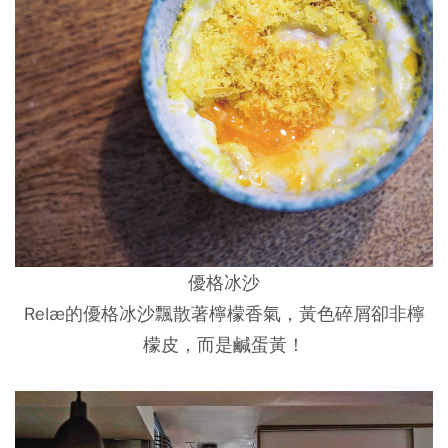
優格冰沙
Relæ的優格冰沙飄散著檸檬香氣，黃色碎屑卻非檸
檬皮，而是鹹蛋黃！