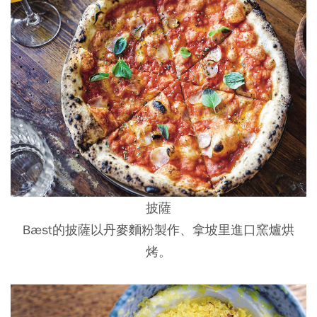
披薩
Bæst的披薩以丹麥麵粉製作、拿坡里進口窯爐烘
烤。