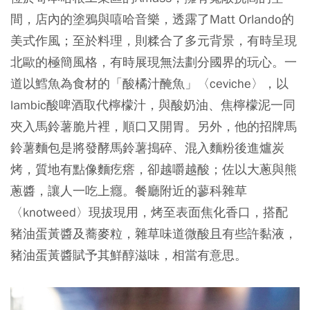
間，店內的塗鴉與嘻哈音樂，透露了Matt Orlando的
美式作風；至於料理，則糅合了多元背景，有時呈現
北歐的極簡風格，有時展現無法劃分國界的玩心。一
道以鱈魚為食材的「酸橘汁醃魚」〈ceviche〉，以
lambic酸啤酒取代檸檬汁，與酸奶油、焦檸檬泥一同
夾入馬鈴薯脆片裡，順口又開胃。另外，他的招牌馬
鈴薯麵包是將發酵馬鈴薯搗碎、混入麵粉後進爐炭
烤，質地有點像麵疙瘩，卻越嚼越酸；佐以大蔥與熊
蔥醬，讓人一吃上癮。餐廳附近的蓼科雜草
〈knotweed〉現拔現用，烤至表面焦化香口，搭配
豬油蛋黃醬及蕎麥粒，雜草味道微酸且有些許黏液，
豬油蛋黃醬賦予其鮮醇滋味，相當有意思。