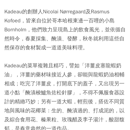
Kadeau的創辦人Nicolai Nørregaard及Rasmus
Kofoed，皆來自位於哥本哈根東邊一百哩的小島
Bornholm，他們致力呈現島上的飲食風光，並依循自
然時令，春夏採集、醃漬、發酵，秋冬就利用這些自
然保存的食材製成一道道美味料理。
Kadeau的菜單複雜且精巧，譬如「洋薑皮塞龍蝦奶
油」，洋薑的藥材味接近人參，卻能與龍蝦奶油相輔
相成；吃完了洋薑皮，打開底下的蓋子，又出現另一
道小點「醃漬梭鱸魚佐松針膠」，不得不佩服食器設
計的精緻巧妙；另有一道大蝦，輕煎後，搭佐不同質
地與風味的花椰菜：生的、醃漬過的、打成泥的，以
及綜合食用花、榛果粒、玫瑰醋及李子湯汁，酸甜馥
郁，是春意盎然的一道作品。