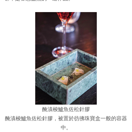
醃漬梭鱸魚佐松針膠
醃漬梭鱸魚佐松針膠，被置於彷彿珠寶盒一般的容器
中。