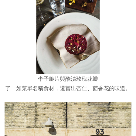
李子脆片與醃漬玫瑰花瓣
了一如菜單名稱食材，還嘗出杏仁、茴香花的味道。