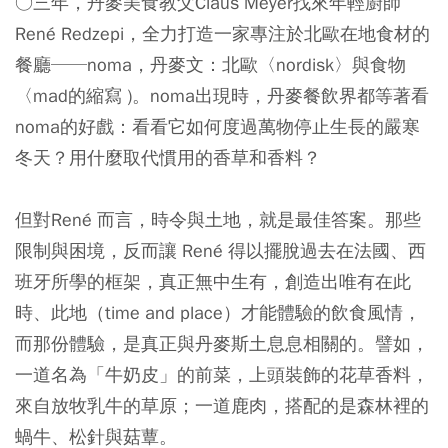
○三年，丹麥美食教父Claus Meyer找來年輕廚師
René Redzepi，全力打造一家專注於北歐在地食材的
餐廳──noma，丹麥文：北歐〈nordisk〉與食物
〈mad的縮寫 )。noma出現時，丹麥餐飲界都等著看
noma的好戲：看看它如何度過萬物停止生長的嚴寒
冬天？用什麼取代慣用的香草和香料？
但對René 而言，時令與土地，就是最佳答案。那些
限制與困境，反而讓 René 得以擺脫過去在法國、西
班牙所學的框架，真正無中生有，創造出唯有在此
時、此地（time and place）才能體驗的飲食風情，
而那份體驗，是真正與丹麥斯土息息相關的。譬如，
一道名為「牛奶皮」的前菜，上頭裝飾的花草香料，
來自放牧乳牛的草原；一道鹿肉，搭配的是森林裡的
蝸牛、松針與菇蕈。