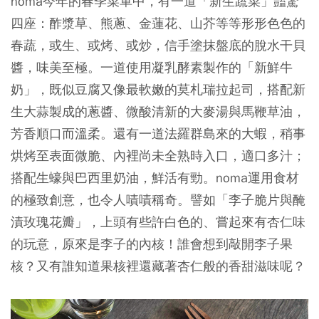
noma今年的春季菜單中，有一道「新生蔬菜」豔驚
四座：酢漿草、熊蔥、金蓮花、山芥等等形形色色的
春蔬，或生、或烤、或炒，信手塗抹盤底的脫水干貝
醬，味美至極。一道使用凝乳酵素製作的「新鮮牛
奶」，既似豆腐又像最軟嫩的莫札瑞拉起司，搭配新
生大蒜製成的蔥醬、微酸清新的大麥湯與馬鞭草油，
芳香順口而溫柔。還有一道法羅群島來的大蝦，稍事
烘烤至表面微脆、內裡尚未全熟時入口，適口多汁；
搭配生蠔與巴西里奶油，鮮活有勁。noma運用食材
的極致創意，也令人嘖嘖稱奇。譬如「李子脆片與醃
漬玫瑰花瓣」，上頭有些許白色的、嘗起來有杏仁味
的玩意，原來是李子的內核！誰會想到敲開李子果
核？又有誰知道果核裡還藏著杏仁般的香甜滋味呢？