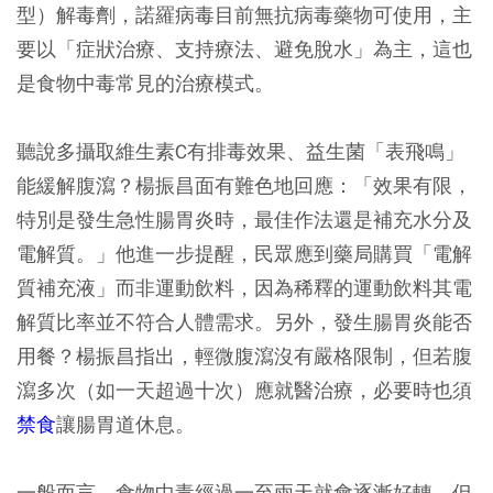
型）解毒劑，諾羅病毒目前無抗病毒藥物可使用，主
要以「症狀治療、支持療法、避免脫水」為主，這也
是食物中毒常見的治療模式。
聽說多攝取維生素C有排毒效果、益生菌「表飛鳴」
能緩解腹瀉？楊振昌面有難色地回應：「效果有限，
特別是發生急性腸胃炎時，最佳作法還是補充水分及
電解質。」他進一步提醒，民眾應到藥局購買「電解
質補充液」而非運動飲料，因為稀釋的運動飲料其電
解質比率並不符合人體需求。另外，發生腸胃炎能否
用餐？楊振昌指出，輕微腹瀉沒有嚴格限制，但若腹
瀉多次（如一天超過十次）應就醫治療，必要時也須
禁食
讓腸胃道休息。
一般而言，食物中毒經過一至兩天就會逐漸好轉，但