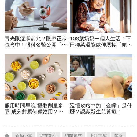
食物中毒
細菌滋生
細菌繁殖
上吐下瀉
禁食