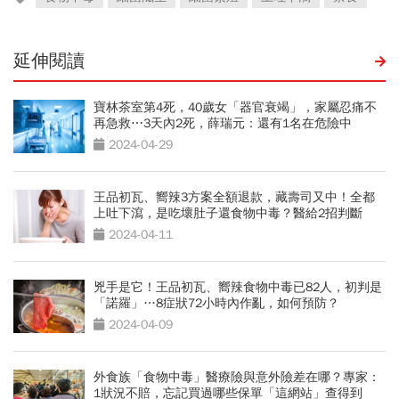
延伸閱讀
寶林茶室第4死，40歲女「器官衰竭」，家屬忍痛不
再急救⋯3天內2死，薛瑞元：還有1名在危險中
2024-04-29
王品初瓦、嚮辣3方案全額退款，藏壽司又中！全都
上吐下瀉，是吃壞肚子還食物中毒？醫給2招判斷
2024-04-11
兇手是它！王品初瓦、嚮辣食物中毒已82人，初判是
「諾羅」…8症狀72小時內作亂，如何預防？
2024-04-09
外食族「食物中毒」醫療險與意外險差在哪？專家：
1狀況不賠，忘記買過哪些保單「這網站」查得到