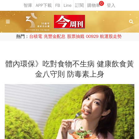
0
熱門：
台積電
兆豐金配息
股票抽籤
00929
航運股走勢
體內環保》吃對食物不生病 健康飲食黃
金八守則 防毒素上身