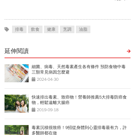
喝咖啡前先喝「這1杯」更
吃才對
護心
排毒
飲食
健康
烹調
油脂
延伸閱讀
細菌、病毒、天然毒素產生各有條件 預防食物中毒
三類常見病因怎麼避
2024-04-30
快速排出毒素、致癌物！營養師推薦5大排毒防癌食
物，輕鬆遠離大腸癌
2019-09-18
毒素沉積很致癌！9招從身體到心靈排毒最有力，許
多醫師都在做