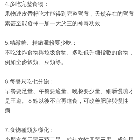
4.多吃完整食物：
果物連皮帶籽吃才能得到完整營養，天然存在的營養
素甚至能發揮一加一大於三的神奇功效。
5.精緻糖、精緻澱粉要少吃：
不吃油炸食物與垃圾食物、多吃低升糖指數的食物，
例如全麥穀類、豆類等。
6.每餐只吃七分飽：
早餐要足量、午餐要適量、晚餐要少量、細嚼慢嚥才
是王道。８點以後不宜再進食，可改善肥胖與慢性
病。
7.食物種類多樣化：
小朋友每天要三蔬二果、成年女性四蔬三果、成年男