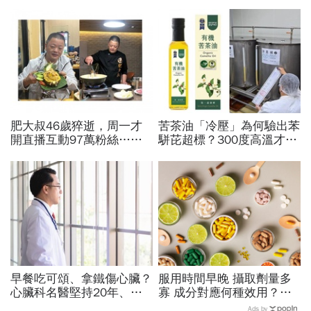
肥大叔46歲猝逝，周一才
苦茶油「冷壓」為何驗出苯
開直播互動97萬粉絲…常
駢芘超標？300度高溫才大
連續工作17小時，死因和
量形成，哪個環節出問題？
爆瘦有關？體重異常減輕9
顏宗海籲這件事
警訊
早餐吃可頌、拿鐵傷心臟？
服用時間早晚 攝取劑量多
心臟科名醫堅持20年、早
寡 成分對應何種效用？
上9點前不做「5件事」：
專家也看花眼 保健品怎麼
Ads by