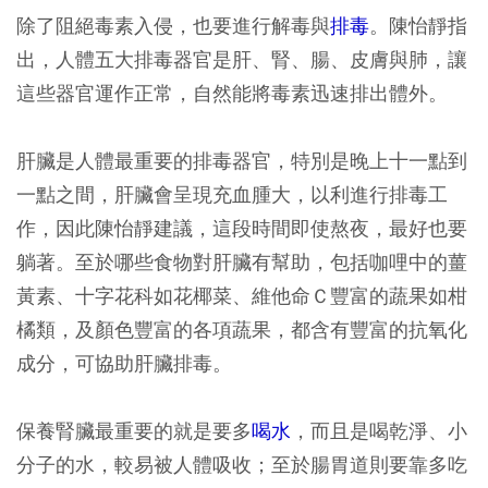
除了阻絕毒素入侵，也要進行解毒與
排毒
。陳怡靜指
出，人體五大排毒器官是肝、腎、腸、皮膚與肺，讓
這些器官運作正常，自然能將毒素迅速排出體外。
肝臟是人體最重要的排毒器官，特別是晚上十一點到
一點之間，肝臟會呈現充血腫大，以利進行排毒工
作，因此陳怡靜建議，這段時間即使熬夜，最好也要
躺著。至於哪些食物對肝臟有幫助，包括咖哩中的薑
黃素、十字花科如花椰菜、維他命Ｃ豐富的蔬果如柑
橘類，及顏色豐富的各項蔬果，都含有豐富的抗氧化
成分，可協助肝臟排毒。
保養腎臟最重要的就是要多
喝水
，而且是喝乾淨、小
分子的水，較易被人體吸收；至於腸胃道則要靠多吃