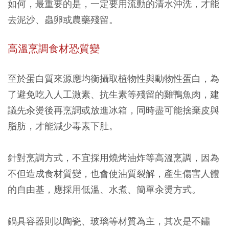
如何，最重要的是，一定要用流動的清水沖洗，才能
去泥沙、蟲卵或農藥殘留。
高溫烹調食材恐質變
至於蛋白質來源應均衡攝取植物性與動物性蛋白，為
了避免吃入人工激素、抗生素等殘留的雞鴨魚肉，建
議先汆燙後再烹調或放進冰箱，同時盡可能捨棄皮與
脂肪，才能減少毒素下肚。
針對烹調方式，不宜採用燒烤油炸等高溫烹調，因為
不但造成食材質變，也會使油質裂解，產生傷害人體
的自由基，應採用低溫、水煮、簡單汆燙方式。
鍋具容器則以陶瓷、玻璃等材質為主，其次是不鏽