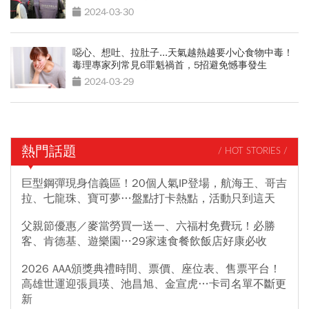
2024-03-30
噁心、想吐、拉肚子...天氣越熱越要小心食物中毒！
毒理專家列常見6罪魁禍首，5招避免憾事發生
2024-03-29
熱門話題
/ HOT STORIES /
巨型鋼彈現身信義區！20個人氣IP登場，航海王、哥吉
拉、七龍珠、寶可夢…盤點打卡熱點，活動只到這天
父親節優惠／麥當勞買一送一、六福村免費玩！必勝
客、肯德基、遊樂園…29家速食餐飲飯店好康必收
2026 AAA頒獎典禮時間、票價、座位表、售票平台！
高雄世運迎張員瑛、池昌旭、金宣虎…卡司名單不斷更
新