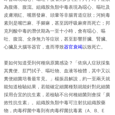
為腹痛、腹瀉。組織胺魚類中毒表現為噁心、嘔吐及
皮膚潮紅、嘴唇發麻、頭暈等非腸胃道症狀；河魨毒
素則是嘴巴麻、手腳麻，甚至因呼吸麻痺而死亡；邦
克列酸中毒的潛伏期為一至十小時，會有噁心、嘔
吐、腹瀉、全身無力等症狀，甚至影響肝臟、腎臟、
心臟及大腦等器官，進而導致
器官衰竭
以致死亡。
要如何知道受到何種病原菌感染？「依病人症狀採集
其糞便、肛門拭子、嘔吐物、血液等檢體，其中又以
糞便細菌培養最常見。」楊振昌解說，約一至兩天就
能知道檢驗結果，若能確定細菌種類就能針對此細菌
採用合宜的抗生素，若檢驗不出何種細菌則會採「廣
效性抗生素」。組織胺魚類中毒可注射抗組織胺藥
物，肉毒桿菌中毒則有肉毒桿菌抗毒素（A、B、E