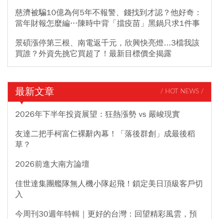
慈濟被騙10億為何5年不報警、錢找到才認？他好奇：
當年財報怎麼編…陳時中背「擋疫苗」黑鍋只求1件事
景碩漲停第三根、南電返千元，欣興快亮燈...3檔我該
買誰？外資先挑它買超了！最新目標價全揭露
最新文章
/ HOT NEWS /
2026年下半年投資展望：狂熱漲勢 vs 嚴峻現實
友達二把手柯富仁裸辭內幕！「落後群創」成最後稻
草？
2026前進大南方論壇
佳世達集團艦隊無人機小隊起飛！鎖定美日頂級客戶切
入
今周刊30週年特輯｜更好的台灣：回望精彩風雲，預