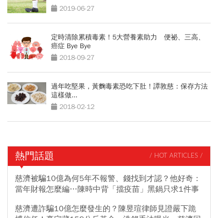
2019-06-27
定時清除累積毒素！5大營養素助力 便祕、三高、
癌症 Bye Bye
2018-09-27
過年吃堅果，黃麴毒素恐吃下肚！譚敦慈：保存方法
這樣做...
2018-02-12
熱門話題
/ HOT ARTICLES /
慈濟被騙10億為何5年不報警、錢找到才認？他好奇：
當年財報怎麼編…陳時中背「擋疫苗」黑鍋只求1件事
慈濟遭詐騙10億怎麼發生的？陳昱瑄律師見證嚴下跪