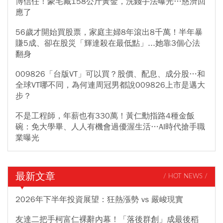
博信任！豪宅藏158公斤黃金，洗錢手法曝光…慈濟回
應了
56歲才開始買股票，家庭主婦8年滾出8千萬！半年暴
賺5成、卻在股災「輝達殺在最低點」...她靠3個心法
翻身
009826「台版VT」可以買？股價、配息、成分股…和
全球VT哪不同，為何連周冠男都說009826上市是邁大
步？
不是工程師，年薪也有330萬！黃仁勳指路4種金飯
碗：免大學畢、人人有機會過優渥生活…AI時代搶手職
業曝光
最新文章
/ HOT NEWS /
2026年下半年投資展望：狂熱漲勢 vs 嚴峻現實
友達二把手柯富仁裸辭內幕！「落後群創」成最後稻