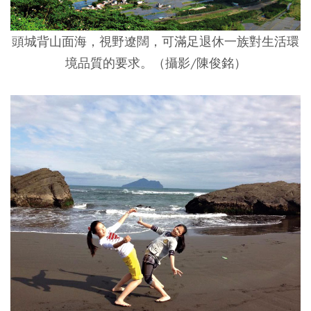
頭城背山面海，視野遼闊，可滿足退休一族對生活環
境品質的要求。（攝影/陳俊銘）