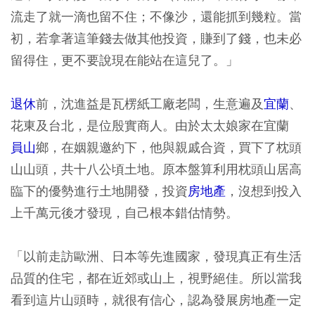
流走了就一滴也留不住；不像沙，還能抓到幾粒。當
初，若拿著這筆錢去做其他投資，賺到了錢，也未必
留得住，更不要說現在能站在這兒了。」
退休
前，沈進益是瓦楞紙工廠老闆，生意遍及
宜蘭
、
花東及台北，是位殷實商人。由於太太娘家在宜蘭
員山
鄉，在姻親邀約下，他與親戚合資，買下了枕頭
山山頭，共十八公頃土地。原本盤算利用枕頭山居高
臨下的優勢進行土地開發，投資
房地產
，沒想到投入
上千萬元後才發現，自己根本錯估情勢。
「以前走訪歐洲、日本等先進國家，發現真正有生活
品質的住宅，都在近郊或山上，視野絕佳。所以當我
看到這片山頭時，就很有信心，認為發展房地產一定