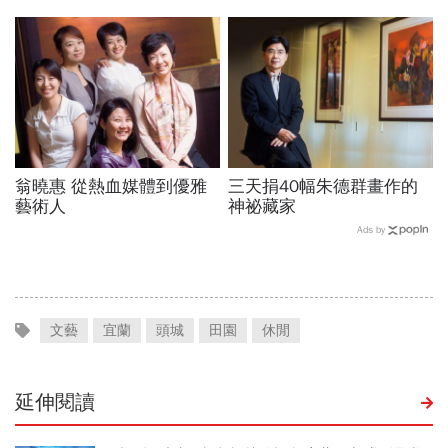
翁曉惠 從熱血媒體到優雅
三天捐40幅朱德群畫作的
藝術人
神祕藏家
Ads by
文藝
宜蘭
頭城
田園
休閒
延伸閱讀