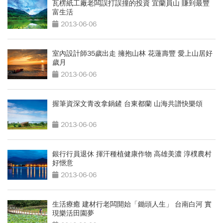
瓦楞紙工廠老闆誤打誤撞的投資 宜蘭員山 賺到最豐
富生活
2013-06-06
室內設計師35歲出走 擁抱山林 花蓮壽豐 愛上山居好
歲月
2013-06-06
握筆資深文青改拿鍋鏟 台東都蘭 山海共譜快樂頌
2013-06-06
銀行行員退休 揮汗種植健康作物 高雄美濃 淳樸農村
好愜意
2013-06-06
生活療癒 建材行老闆開始「鋤頭人生」 台南白河 實
現樂活田園夢