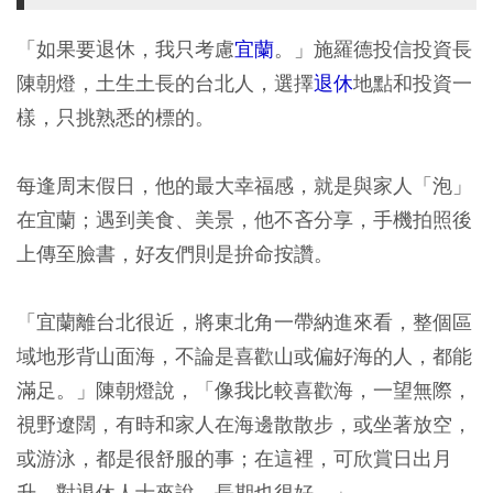
「如果要退休，我只考慮
宜蘭
。」施羅德投信投資長
陳朝燈，土生土長的台北人，選擇
退休
地點和投資一
樣，只挑熟悉的標的。
每逢周末假日，他的最大幸福感，就是與家人「泡」
在宜蘭；遇到美食、美景，他不吝分享，手機拍照後
上傳至臉書，好友們則是拚命按讚。
「宜蘭離台北很近，將東北角一帶納進來看，整個區
域地形背山面海，不論是喜歡山或偏好海的人，都能
滿足。」陳朝燈說，「像我比較喜歡海，一望無際，
視野遼闊，有時和家人在海邊散散步，或坐著放空，
或游泳，都是很舒服的事；在這裡，可欣賞日出月
升，對退休人士來說，長期也很好。」