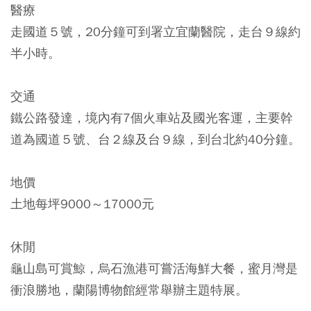
醫療
走國道５號，20分鐘可到署立宜蘭醫院，走台９線約
半小時。
交通
鐵公路發達，境內有7個火車站及國光客運，主要幹
道為國道５號、台２線及台９線，到台北約40分鐘。
地價
土地每坪9000～17000元
休閒
龜山島可賞鯨，烏石漁港可嘗活海鮮大餐，蜜月灣是
衝浪勝地，蘭陽博物館經常舉辦主題特展。