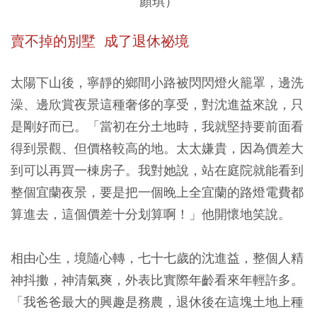
顏琪）
賣不掉
的別墅 成了退休祕境
太陽下山後，寧靜的鄉間小路被閃閃燈火籠罩，邊洗
澡、邊欣賞夜景這種奢侈的享受，對沈進益來說，只
是剛好而已。「當初在分土地時，我就堅持要前面看
得到景觀、但價格較高的地。太太嫌貴，因為價差大
到可以再買一棟房子。我對她說，站在庭院就能看到
整個宜蘭夜景，要是把一個晚上全宜蘭的路燈電費都
算進去，這個價差十分划算啊！」他開懷地笑說。
相由心生，境隨心轉，七十七歲的沈進益，整個人精
神抖擻，神清氣爽，外表比實際年齡看來年輕許多。
「我爸爸最大的興趣是務農，退休後在這塊土地上種