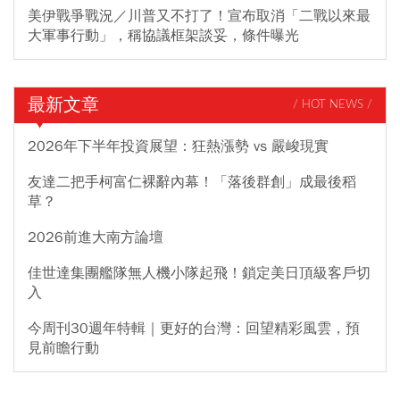
美伊戰爭戰況／川普又不打了！宣布取消「二戰以來最
大軍事行動」，稱協議框架談妥，條件曝光
最新文章
/ HOT NEWS /
2026年下半年投資展望：狂熱漲勢 vs 嚴峻現實
友達二把手柯富仁裸辭內幕！「落後群創」成最後稻
草？
2026前進大南方論壇
佳世達集團艦隊無人機小隊起飛！鎖定美日頂級客戶切
入
今周刊30週年特輯｜更好的台灣：回望精彩風雲，預
見前瞻行動