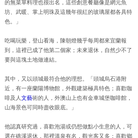
的無菜單料理也很出名，這些創意餐廳像是網元魚
坊、武暖、掌上明珠及這幾年很紅的玻璃屋都各具特
色。」
吃喝玩樂，登山看海，陳朝燈幾乎每周都來宜蘭報
到，這裡已成了他第二個家；未來退休，自然少不了
要與這塊土地做連結。
其中，又以頭城最符合他的理想。「頭城烏石港附
近，有一座蘭陽博物館，外觀建築極具特色；喜歡咖
啡及人
文藝
術的人，外澳山上也有金車城堡咖啡館，
山海景色可同時盡收眼底。」
他認真研究過，喜歡泡湯或仍想做點小生意的人，可
選在礁溪退休，那裡溫泉有名，觀光客又多；喜歡鄉