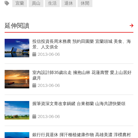
宜蘭
員山
生活
退休
休閒
延伸閱讀
投信投資長周末務農 預約田園樂 宜蘭頭城 美食、海
景、人文俱全
2013-06-06
室內設計師35歲出走 擁抱山林 花蓮壽豐 愛上山居好
歲月
2013-06-06
握筆資深文青改拿鍋鏟 台東都蘭 山海共譜快樂頌
2013-06-06
銀行行員退休 揮汗種植健康作物 高雄美濃 淳樸農村