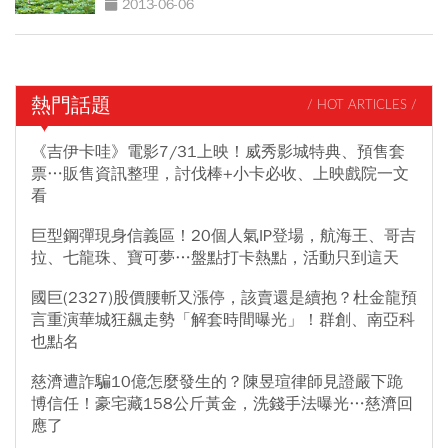
2013-06-06
熱門話題
/ HOT ARTICLES /
《吉伊卡哇》電影7/31上映！威秀影城特典、預售套
票…販售資訊整理，討伐棒+小卡必收、上映戲院一文
看
巨型鋼彈現身信義區！20個人氣IP登場，航海王、哥吉
拉、七龍珠、寶可夢…盤點打卡熱點，活動只到這天
國巨(2327)股價腰斬又漲停，該賣還是續抱？杜金龍預
言重演華城狂飆走勢「解套時間曝光」！群創、南亞科
也點名
慈濟遭詐騙10億怎麼發生的？陳昱瑄律師見證嚴下跪
博信任！豪宅藏158公斤黃金，洗錢手法曝光…慈濟回
應了