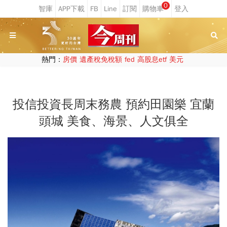
0
熱門：
房價
遺產稅免稅額
fed
高股息etf
美元
投信投資長周末務農 預約田園樂 宜蘭
頭城 美食、海景、人文俱全