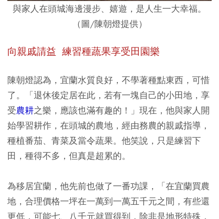
與家人在頭城海邊漫步、嬉遊，是人生一大幸福。
（圖/陳朝燈提供）
向親戚請益 練習種蔬果享受田園樂
陳朝燈認為，宜蘭水質良好，不學著種點東西，可惜
了。「退休後定居在此，若有一塊自己的小田地，享
受
農耕
之樂，應該也滿有趣的！」現在，他與家人開
始學習耕作，在頭城的農地，經由務農的親戚指導，
種植番茄、青菜及當令蔬果。他笑說，只是練習下
田，種得不多，但真是超累的。
為移居宜蘭，他先前也做了一番功課，「在宜蘭買農
地，合理價格一坪在一萬到一萬五千元之間，有些還
更低，可能七、八千元就買得到，除非是地形特殊，