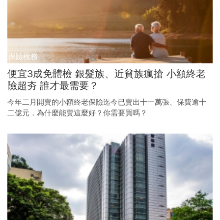
保險稅務
便宜3成免體檢 銀髮族、近貧族瘋搶 小額終老
險超夯 誰才最需要？
今年二月開賣的小額終老保險迄今已賣出十一萬張、保費逾十
二億元，為什麼能賣這麼好？你需要買嗎？