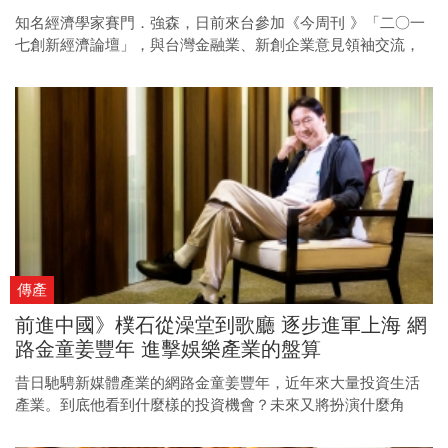
知名經濟學家賽門．強森，日前來台參加《今周刊 》「二○一
七創新經濟論壇」，與台灣金融業、新創企業意見領袖交流，
同時，也為台灣的金融科技找出勝出關鍵。
傳產
前進中國》樸石從澡堂到歌廳 逐步進軍上海 網
路金童姜豐年 進擊娛樂產業的盤算
昔日馳騁新媒體產業的網路金童姜豐年，近年來大量投資生活
產業。到底他看到什麼樣的投資機會？未來又將扮演什麼角
色？