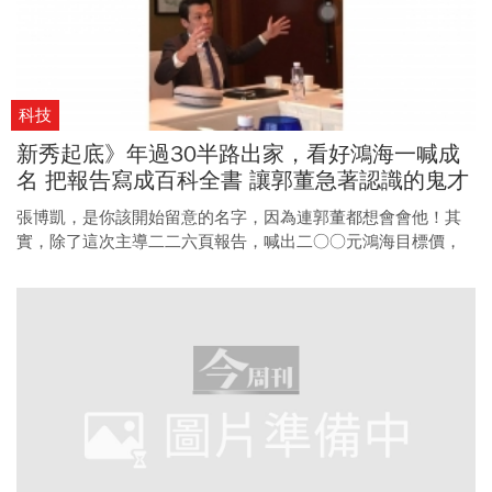
科技
新秀起底》年過30半路出家，看好鴻海一喊成
名 把報告寫成百科全書 讓郭董急著認識的鬼才
分析師
張博凱，是你該開始留意的名字，因為連郭董都想會會他！其
實，除了這次主導二二六頁報告，喊出二○○元鴻海目標價，
他追蹤的舜宇光學、比亞迪等多檔個股都曾有驚人漲幅，今年
更二度奪下年度分析師票選冠軍。