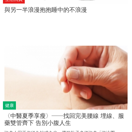
與另一半浪漫抱抱睡中的不浪漫
健康
〈中醫夏季享瘦〉──找回完美腰線 埋線、服
藥雙管齊下 告別小腹人生