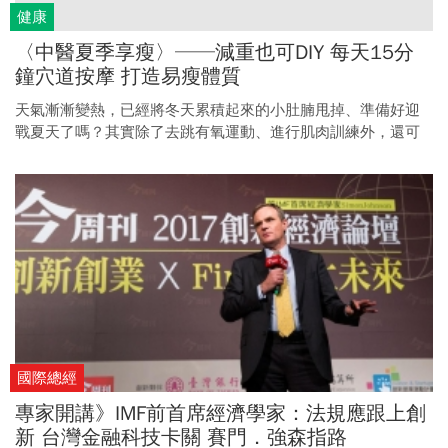
健康
〈中醫夏季享瘦〉──減重也可DIY 每天15分
鐘穴道按摩 打造易瘦體質
天氣漸漸變熱，已經將冬天累積起來的小肚腩甩掉、準備好迎
戰夏天了嗎？其實除了去跳有氧運動、進行肌肉訓練外，還可
以透過穴道按摩來達到治療肥胖的目的。
國際總經
專家開講》IMF前首席經濟學家：法規應跟上創
新 台灣金融科技卡關 賽門．強森指路