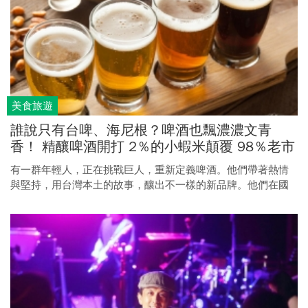
美食旅遊
誰說只有台啤、海尼根？啤酒也飄濃濃文青
香！ 精釀啤酒開打 2％的小蝦米顛覆 98％老市
場
有一群年輕人，正在挑戰巨人，重新定義啤酒。他們帶著熱情
與堅持，用台灣本土的故事，釀出不一樣的新品牌。他們在國
際得獎、讓星巴克找上門，連主流品牌都跟著他們切進精釀市
場。