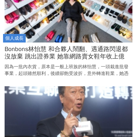
個人成長
Bonbons林怡慧 和合夥人鬧翻、遇通路閃退都
沒放棄 跳出證券業 她靠網路賣女鞋年收上億
因為一批內衣貨，原本是一般上班族的林怡慧，一頭栽進批發
事業，起頭雖然順利，後續卻飽受波折，意外轉進鞋業，她憑
著憨膽，硬是做出成績。