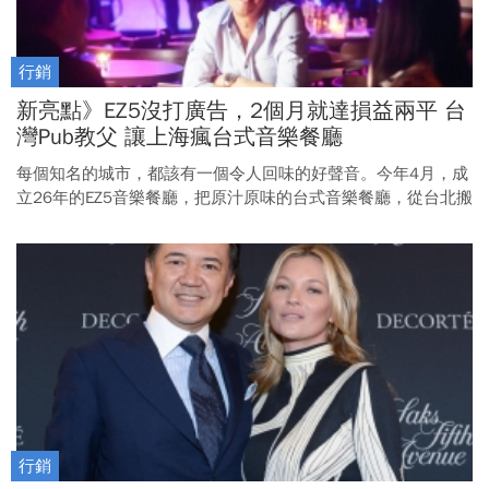
行銷
新亮點》EZ5沒打廣告，2個月就達損益兩平 台
灣Pub教父 讓上海瘋台式音樂餐廳
每個知名的城市，都該有一個令人回味的好聲音。今年4月，成
立26年的EZ5音樂餐廳，把原汁原味的台式音樂餐廳，從台北搬
到上海。
行銷