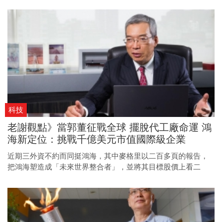
科技
老謝觀點》當郭董征戰全球 擺脫代工廠命運 鴻
海新定位：挑戰千億美元市值國際級企業
近期三外資不約而同挺鴻海，其中麥格里以二百多頁的報告，
把鴻海塑造成「未來世界整合者」，並將其目標股價上看二
○○元，鴻海市值因此在兩天暴增一千七百多億元，在台股的
萬點行情中重新定位。