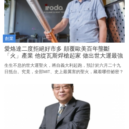
創業
愛烙達二度拒絕好市多 顛覆歐美百年壟斷
「火」產業 他從瓦斯焊槍起家 做出世大運最強
聖火
生生不息的世大運聖火，將自義大利起跑，預計於六月二十九
日抵台。究竟，全部MIT、史上最厲害的聖火，藏着哪些祕密？