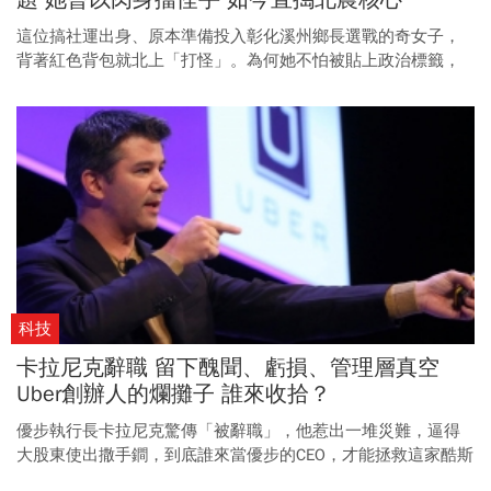
這位搞社運出身、原本準備投入彰化溪州鄉長選戰的奇女子，
背著紅色背包就北上「打怪」。為何她不怕被貼上政治標籤，
進入派系複雜、山頭林立的北農，嘗試在「體制內」推動改
革？
科技
卡拉尼克辭職 留下醜聞、虧損、管理層真空
Uber創辦人的爛攤子 誰來收拾？
優步執行長卡拉尼克驚傳「被辭職」，他惹出一堆災難，逼得
大股東使出撒手鐧，到底誰來當優步的CEO，才能拯救這家酷斯
拉級的獨角獸公司？