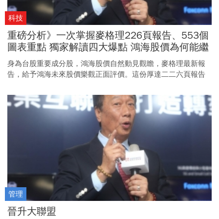
科技
重磅分析》一次掌握麥格理226頁報告、553個
圖表重點 獨家解讀四大爆點 鴻海股價為何能繼
續漲？
身為台股重要成分股，鴻海股價自然動見觀瞻，麥格理最新報
告，給予鴻海未來股價樂觀正面評價。這份厚達二二六頁報告
內容分析得是否有理？參考價值如何？本刊為你快速整理，抓
出重點。
管理
晉升大聯盟