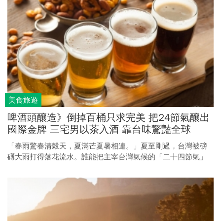
美食旅遊
啤酒頭釀造》倒掉百桶只求完美 把24節氣釀出
國際金牌 三宅男以茶入酒 靠台味驚豔全球
「春雨驚春清穀天，夏滿芒夏暑相連。」夏至剛過，台灣被磅
礡大雨打得落花流水。誰能把主宰台灣氣候的「二十四節氣」
收到玻璃瓶裡，用台灣本土的食材，以西方傳來的麥芽發酵手
法，融成帶有台灣獨特風味的啤酒？