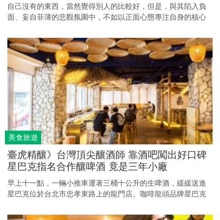
自己沒有的東西，當然覺得別人的比較好，但是，與其陷入負
面、妄自菲薄的悲觀氛圍中，不如以正面心態專注自身的核心
優點，把所長之事做到最好，走出自己的路。
美食旅遊
臺虎精釀》台灣頂尖釀酒師 靠酒吧闖出好口碑
星巴克指名合作釀啤酒 竟是三年小廠
早上十一點，一輛小推車運著三桶十公升的生啤酒，緩緩送進
星巴克位於台北市忠孝東路上的龍門店。咖啡龍頭品牌星巴克
居然也能喝啤酒？今年一月起，就能在星巴克龍門店，點一杯
由台灣在地品牌「臺虎精釀」為星巴克打造的啤酒。