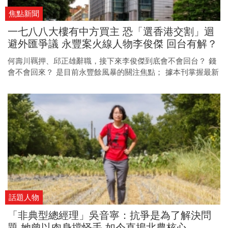
焦點新聞
一七八八大樓有中方買主 恐「選香港交割」迴
避外匯爭議 永豐案火線人物李俊傑 回台有解？
何壽川羈押、邱正雄辭職，接下來李俊傑到底會不會回台？ 錢
會不會回來？ 是目前永豐餘風暴的關注焦點； 據本刊掌握最新
訊息，李俊傑的確有意返台說明，然而，也有他的前提。
話題人物
「非典型總經理」吳音寧：抗爭是為了解決問
題 她曾以肉身擋怪手 如今直搗北農核心