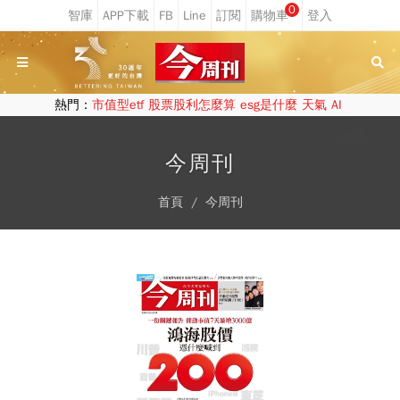
0
熱門：
市值型etf
股票股利怎麼算
esg是什麼
天氣
AI
今周刊
首頁
今周刊