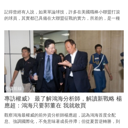
記得曾經有人說，如果單論球技，許多在美國職棒小聯盟打滾
的球員，其實都已具備在大聯盟征戰的實力，所差的，是一種
以世界頂級球員自處的心理素質，或者說，一種大聯盟球員該
有的氣度與姿態。
股債前線
專訪權威》 最了解鴻海分析師，解讀新戰略 楊
應超：鴻海只要郭董在 我就敢買
觀察鴻海最權威的前外資分析師楊應超，認為鴻海首度全配
息、強調國際化，不免意味著成長停滯；但從夏普逆轉勝，到
快速進軍美國，郭台銘依舊用速度，展現他的強烈企圖心。