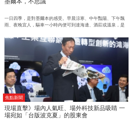
墨爾本，不思議
一日四季，是對墨爾本的感受。早晨涼寒、中午豔陽、下午飄
雨、夜晚宜人，驅車一小時內便可到達海邊、酒莊或溫泉，是
一個雨林與楓葉同時存在的奇幻之城。此次我們從城市的樣貌
與躍上國際的餐廳，來看這座全球最宜人居的城市，精采的墨
爾本。
焦點新聞
現場直擊》場內人氣旺、場外科技新品吸睛 一
場宛如「台版波克夏」的股東會