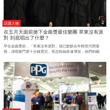
話題人物
在五月天面前搶下金曲獎最佳樂團 草東沒有派
對 到底唱出了什麼？
早在金曲獎前，「草東沒有派對」就已默默在年輕世代間發
燒，演唱會門票十分鐘賣完、死忠粉絲疾速增加；他們的崛
起，反映時代的渴望。