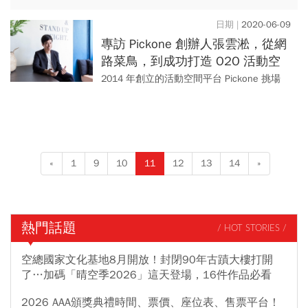
悄悄設立了一家名為「串點科技」的公司，
主打O2O居家清潔服務，董事長竟是去年自
2020-06-09
燦坤退休的前董事長、總...
專訪 Pickone 創辦人張雲淞，從網
路菜鳥，到成功打造 O2O 活動空
間平台
2014 年創立的活動空間平台 Pickone 挑場
地，是台灣 O2O 數位平台風潮下的代表新創
之一。Pickone 提供場地與空間擁有人刊...
«
1
9
10
11
12
13
14
»
熱門話題
/ HOT STORIES /
空總國家文化基地8月開放！封閉90年古蹟大樓打開
了…加碼「晴空季2026」這天登場，16件作品必看
2026 AAA頒獎典禮時間、票價、座位表、售票平台！