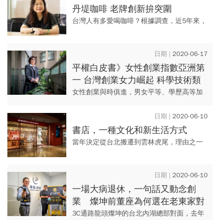
最貴能賣到1萬5千元，還...
丹堤咖啡 老牌創新拚突圍
台灣人有多愛喝咖啡？根據調查，近5年來，
台灣每人每年平均喝掉約131杯咖啡，一年喝
掉28.5億杯，市場每年以約20%的成長率擴
2020-06-17
展，產值超過7...
平權白皮書》女性創業指數亞洲第
一 台灣創業女力崛起 科學技術類
占比激增
女性創業與時俱進，男女平等、學歷高等加
乘下；漸從過往謀生型創業，轉而朝向想解
決問題、發揮專長等類型的創業模式。
2020-06-10
書店，一種文化和新生活方式
當年決定從台北搬遷到雲林虎尾，理由之一
是鎮上有誠品書店。雖然離大都會區很遠，
但是離理想中的生活很近。
2020-06-10
一場大病退休，一句話又動念創
業 燦坤前董座為何選在老東家對
門賣冷氣？
3C通路龍頭燦坤的台北內湖總部對面，去年