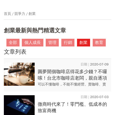
首頁
競爭力
創業
創業最新與熱門精選文章
全部
個人成長
管理
行銷
創業
教育
文章列表
2020-07-09
圓夢開個咖啡店得花多少錢？不囉
嗦！台北市咖啡店老闆，親自逐項
算給你看
可以不懂咖啡，不能不懂經營。賣咖啡、賣
米、賣豬肉，講究的都是一個賣字。所以，
咖啡專業能力當然重要，但也不能只有專
2020-07-03
業。不信？那些把咖啡店弄垮的...
微商時代來了！零門檻、低成本的
致富商機