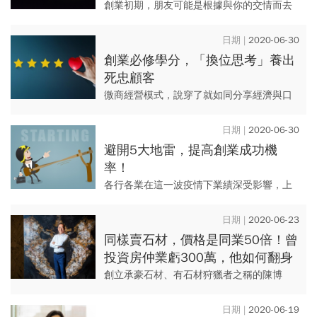
創業初期，朋友可能是根據與你的交情而去
捧場，一旦時間久了，產品可靠就成為是否
繼續購買的關鍵，唯有好產品，才能建立好
2020-06-30
的口碑，社群平台最強大的，...
創業必修學分，「換位思考」養出
死忠顧客
微商經營模式，說穿了就如同分享經濟與口
碑行銷的縮影。 創業初期，朋友可能是根據
與你的交情而去捧場，一旦時間久了，產品
2020-06-30
可靠就成為是否繼續購買...
避開5大地雷，提高創業成功機
率！
各行各業在這一波疫情下業績深受影響，上
班族不確定性增高，被資遣、放無薪假的人
也不少，也因此有的人會試圖探索人生的第
2020-06-23
二段職涯，不再把「上班族」...
同樣賣石材，價格是同業50倍！曾
投資房仲業虧300萬，他如何翻身
成為「高檔石材王」？
創立承豪石材、有石材狩獵者之稱的陳博
崑，以精準眼光、故事行銷，成為國內前3大
石材供應商。比起同業一才賣2、3百元，他
2020-06-19