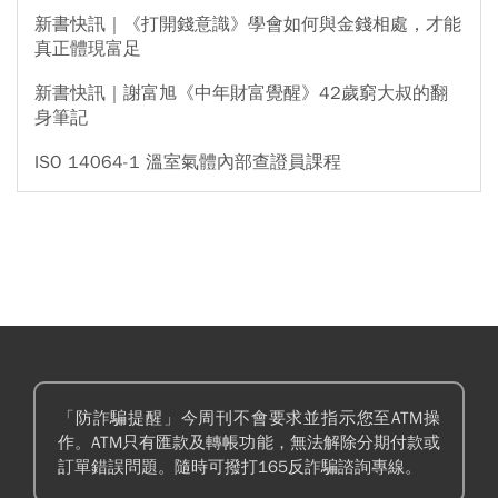
新書快訊｜《打開錢意識》學會如何與金錢相處，才能
真正體現富足
新書快訊｜謝富旭《中年財富覺醒》42歲窮大叔的翻
身筆記
ISO 14064-1 溫室氣體內部查證員課程
「防詐騙提醒」今周刊不會要求並指示您至ATM操
作。ATM只有匯款及轉帳功能，無法解除分期付款或
訂單錯誤問題。隨時可撥打165反詐騙諮詢專線。