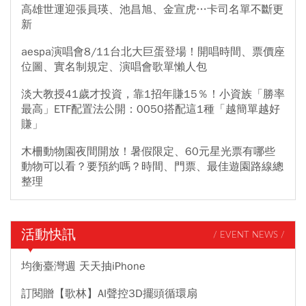
高雄世運迎張員瑛、池昌旭、金宣虎…卡司名單不斷更
新
aespa演唱會8/11台北大巨蛋登場！開唱時間、票價座
位圖、實名制規定、演唱會歌單懶人包
淡大教授41歲才投資，靠1招年賺15％！小資族「勝率
最高」ETF配置法公開：0050搭配這1種「越簡單越好
賺」
木柵動物園夜間開放！暑假限定、60元星光票有哪些
動物可以看？要預約嗎？時間、門票、最佳遊園路線總
整理
活動快訊
/ EVENT NEWS /
均衡臺灣週 天天抽iPhone
訂閱贈【歌林】AI聲控3D擺頭循環扇