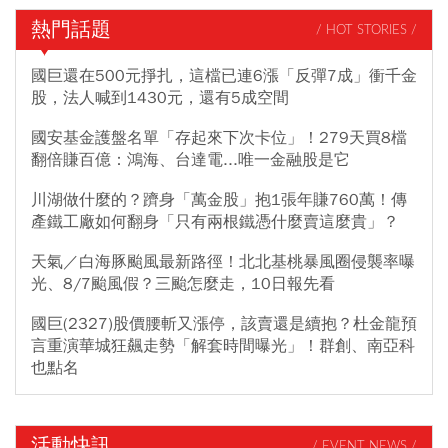
熱門話題
/ HOT STORIES /
國巨還在500元掙扎，這檔已連6漲「反彈7成」衝千金
股，法人喊到1430元，還有5成空間
國安基金護盤名單「存起來下次卡位」！279天買8檔
翻倍賺百億：鴻海、台達電...唯一金融股是它
川湖做什麼的？躋身「萬金股」抱1張年賺760萬！傳
產鐵工廠如何翻身「只有兩根鐵憑什麼賣這麼貴」？
天氣／白海豚颱風最新路徑！北北基桃暴風圈侵襲率曝
光、8/7颱風假？三颱怎麼走，10日報先看
國巨(2327)股價腰斬又漲停，該賣還是續抱？杜金龍預
言重演華城狂飆走勢「解套時間曝光」！群創、南亞科
也點名
活動快訊
/ EVENT NEWS /