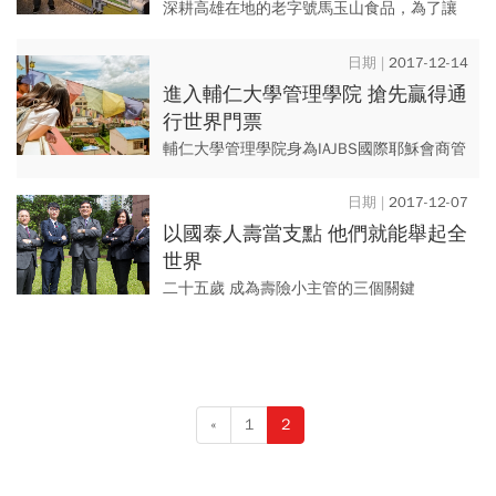
深耕高雄在地的老字號馬玉山食品，為了讓
品牌更有溫度、貼近市場需求，參與了經濟
部工業局「創意體驗服務推動計畫」，並與
2017-12-14
中衛發展中心合作「穀藝體驗...
進入輔仁大學管理學院 搶先贏得通
行世界門票
輔仁大學管理學院身為IAJBS國際耶穌會商管
學院聯盟成員，再加以國際商管學院促進協
會AACSB認證、名列EDUNIVERSAL全球商學
2017-12-07
院排行...
以國泰人壽當支點 他們就能舉起全
世界
二十五歲 成為壽險小主管的三個關鍵
«
1
2