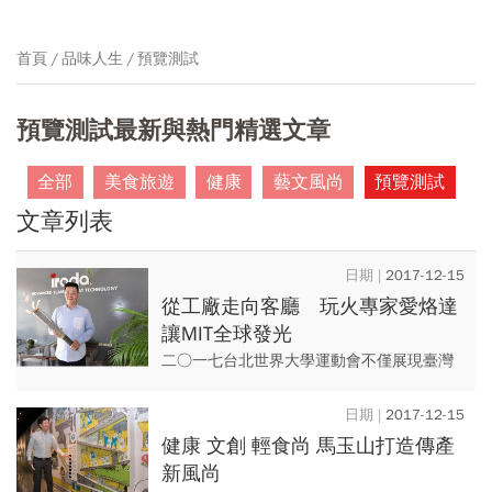
首頁
品味人生
預覽測試
預覽測試最新與熱門精選文章
全部
美食旅遊
健康
藝文風尚
預覽測試
文章列表
2017-12-15
從工廠走向客廳 玩火專家愛烙達
讓MIT全球發光
二○一七台北世界大學運動會不僅展現臺灣
運動精神與實力，也讓世界看見臺灣工藝技
術之美，其中，最吸睛的莫過於由愛烙達
2017-12-15
(iroda)全程MIT，被...
健康 文創 輕食尚 馬玉山打造傳產
新風尚