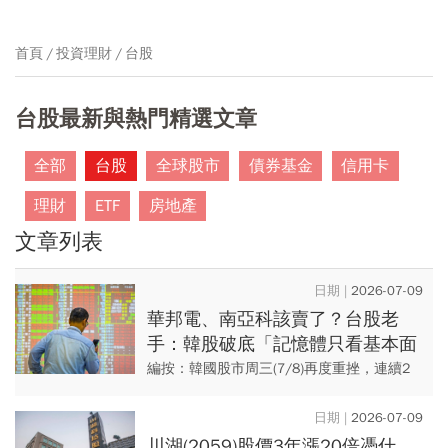
首頁
投資理財
台股
台股最新與熱門精選文章
全部
台股
全球股市
債券基金
信用卡
理財
ETF
房地產
文章列表
2026-07-09
華邦電、南亞科該賣了？台股老
手：韓股破底「記憶體只看基本面
會害死人」！精材、智原...3檔低
編按：韓國股市周三(7/8)再度重挫，連續2
基期好股出列
天跌到熔斷，儘管三星財報優於預期，股價
卻持續走弱，更引發投資人憂心華邦電
2026-07-09
(2344)、南亞科(2...
川湖(2059)股價3年漲20倍憑什