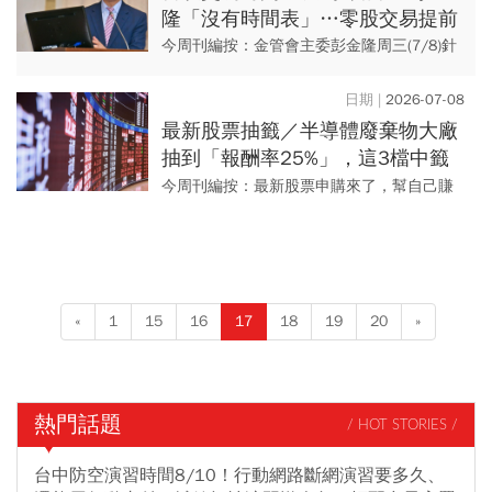
隆「沒有時間表」…零股交易提前
至9點，上路時間曝光
今周刊編按：金管會主委彭金隆周三(7/8)針
對台股延長交易做出回應，表明在沒有達成
社會共識之前，金管會絕對不會推動。 此
2026-07-08
外，盤中零股交...
最新股票抽籤／半導體廢棄物大廠
抽到「報酬率25%」，這3檔中籤
也能小賺一筆…申購時間一次看
今周刊編按：最新股票申購來了，幫自己賺
零用錢就趁現在，有哪幾檔股票抽籤？近期
共有4檔股票可以試手氣，台鎔科技(6947)、
威潤 (6465)...
«
1
15
16
17
18
19
20
»
熱門話題
/ HOT STORIES /
台中防空演習時間8/10！行動網路斷網演習要多久、