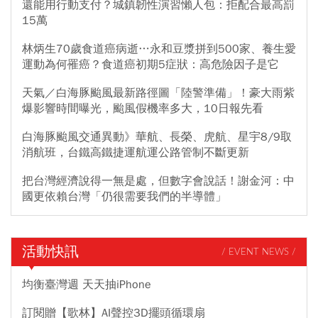
還能用行動支付？城鎮韌性演習懶人包：拒配合最高罰
15萬
林炳生70歲食道癌病逝…永和豆漿拼到500家、養生愛
運動為何罹癌？食道癌初期5症狀：高危險因子是它
天氣／白海豚颱風最新路徑圖「陸警準備」！豪大雨紫
爆影響時間曝光，颱風假機率多大，10日報先看
白海豚颱風交通異動》華航、長榮、虎航、星宇8/9取
消航班，台鐵高鐵捷運航運公路管制不斷更新
把台灣經濟說得一無是處，但數字會說話！謝金河：中
國更依賴台灣「仍很需要我們的半導體」
活動快訊
/ EVENT NEWS /
均衡臺灣週 天天抽iPhone
訂閱贈【歌林】AI聲控3D擺頭循環扇