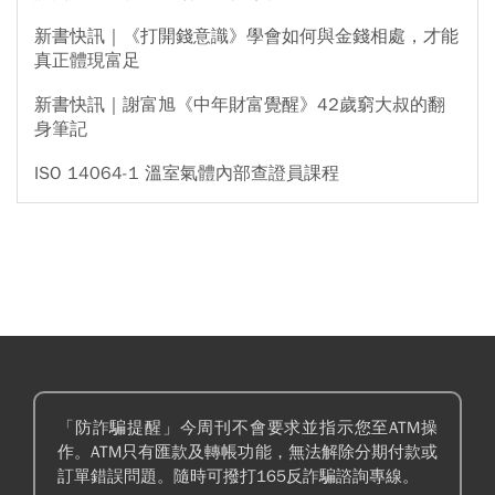
新書快訊｜《打開錢意識》學會如何與金錢相處，才能
真正體現富足
新書快訊｜謝富旭《中年財富覺醒》42歲窮大叔的翻
身筆記
ISO 14064-1 溫室氣體內部查證員課程
「防詐騙提醒」今周刊不會要求並指示您至ATM操
作。ATM只有匯款及轉帳功能，無法解除分期付款或
訂單錯誤問題。隨時可撥打165反詐騙諮詢專線。