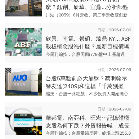
麼？鈺創、研華、宜鼎...分析師點
名8檔潛力股：4條件複製「川湖模
川湖（2059）6月營收、第二季營收雙創新
式」
高，在近日台股高檔震盪中，股價一度強攻
8560元（7/9收盤價8400元），擠下緯穎榮
2026-07-09
登台股「股后...
欣興、南電、景碩、臻鼎-KY... ABF
載板概念股漲什麼？最新目標價曝
光，這檔喊到1500元「還有7成空
今周刊編按：台股周四(7/9)盤中上漲超過
間」
300點，一度站回46000點關卡，隨後多空交
戰，呈現震盪格局。盤面上，ABF載板概念股
2026-07-09
包括欣興(...
台股5萬點前必大崩盤？蔡明翰示
警友達(2409)和這檔「千萬別攤
平」！川湖、金像電...4大AI績優股
編按：台股一路狂飆，不少投資人開始擔心
「跌深就買點」
「5萬點前一定會大崩盤」，甚至有人提前減
碼、出場觀望。不過，分析師蔡明翰卻認
2026-07-09
為，現在真正該怕的不是大盤...
華邦電、南亞科、旺宏…記憶體概
念股為何下跌？外資報告喊「成長
斜率放緩」不用怕，這幾檔目標價
今周刊編按：台股量縮反彈，終場上漲255.3