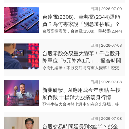
都被調升
點，收在45,734.41點。記憶體概念股「綠光
罩頂」，華邦電(2344)今日開高走低，盤中
2026-07-09
最低...
台達電(2308)、華邦電(2344)還能
買？為何專家說「別急著抄底」？
1招教看關鍵買點：賺價差必看
台股高檔震盪，台達電(2308)、華邦電(2344)
回檔跌完了沒？技術分析專家朱家泓在
《StayRich小資理財藍圖》節目中點出，熱
2026-07-08
門權值股...
台股零股交易重大變革！千金股升
降單位「5元降為1元」，撮合時間
變短了…3大變化一文看懂
今周刊編按：零股交易將有重大變革！證交
所董事長林修銘8日表示，今年底前將完成盤
中零股交易開盤時間調整，零股交易將由現
2026-07-08
行上午9時10分提前至上...
新藥研發、AI應用成今年焦點 生技
展倒數 十檔潛力股搭暖身行情
亞洲生技大會將於七月中旬在台北登場，核
心主題聚焦新藥研發與AI應用。 國內生技股
沉寂已久，若干表現優異的潛力股有機會藉
2026-07-08
此題材重獲市場目...
台股交易時間延長到3點半？彭金