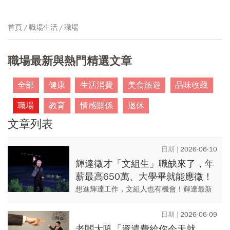
首頁
職場生活
職場
職場最新與熱門精選文章
全部
健康
生活消費
美食旅遊
品味收藏
職場
教育
情感關係
退休
文章列表
2026-06-10
輝達徵才「文組生」職缺來了，年
薪最高650萬、大學畢就能應徵！
黃仁勳要的員工最值錢3技能曝光
想進輝達工作，文組人也有機會！輝達最新
開出「簡報設計師（Powerpoint Presentation
Graphic Designer）」...
2026-06-09
老闆大吼「資遣費給你今天就