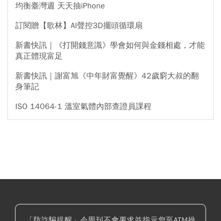
均衡臺灣週 天天抽iPhone
訂閱贈【歌林】AI聲控3D擺頭循環扇
新書快訊｜《打開錢意識》學會如何與金錢相處，才能
真正體現富足
新書快訊｜謝富旭《中年財富覺醒》42歲窮大叔的翻
身筆記
ISO 14064-1 溫室氣體內部查證員課程
「防詐騙提醒」今周刊不會要求並指示您至ATM操