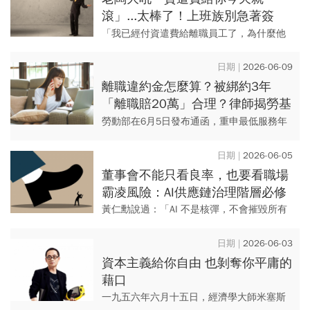
滾」...太棒了！上班族別急著簽
「自願離職」，1招拿資遣費又能
「我已經付資遣費給離職員工了，為什麼他
領失業救濟金
還能上法院告我，然後我還敗訴？」 一位熟
悉多年的中小企業老闆滿臉不解且帶著對司
2026-06-09
法不諒解的情緒問我...
離職違約金怎麼算？被綁約3年
「離職賠20萬」合理？律師揭勞基
法最低服務年限條款：收存證信函
勞動部在6月5日發布通函，重申最低服務年
先這樣做
限約定攸關勞工職業選擇自由，雇主不得以
不合理條款加以限制。 依勞動基準法第15條
2026-06-05
之1規定，雇主...
董事會不能只看良率，也要看職場
霸凌風險：AI供應鏈治理階層必修
的職安法新課題
黃仁勳說過：「AI 不是核彈，不會摧毀所有
工作。」 不過我要提醒，忽視勞動法即將施
行的職場霸凌新法恐怕會帶來核彈級威力。
2026-06-03
資本主義給你自由 也剝奪你平庸的
藉口
一九五六年六月十五日，經濟學大師米塞斯