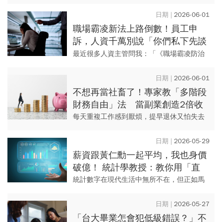
出版《反資本主義者的心態》。 資本主義促
進生活繁榮，為何大眾會產生反對情緒？制
2026-06-01
度有待完善，逃避責...
職場霸凌新法上路倒數！員工申
訴，人資千萬別說「你們私下先談
談」...公司霸凌防治7大地雷必看
最近很多人資主管問我：「《職場霸凌防治
準則》還是草案，公司是不是可以先等？」
我的建議很簡單：法遵不是等法律正式施行
2026-06-01
才開始做，而是要預...
不想再當社畜了！專家教「多階段
財務自由」法 當副業創造2倍收
入，再談離職
每天重複工作感到厭煩，提早退休又怕失去
生活重心，近年「半退休」生活令不少上班
族嚮往。35歲選擇離開高壓職場、做自己喜
2026-05-29
歡事情的「整理鍊金術師」...
薪資跟黃仁勳一起平均，我也身價
破億！ 統計學教授：教你用「直
覺」看穿數字真相
統計數字在現代生活中無所不在，但正如馬
克·吐溫所言：「謊言有三種：謊言、該死的
謊言與統計數字。」然而，統計本身並非不
2026-05-27
好，關鍵在於解讀數字時是...
「台大畢業怎會犯低級錯誤？」不