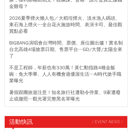
勝，獲利卻輸給柏文？教練課、會籍…誰才是真正賺錢
金雞母？
2026夏季煙火懶人包／大稻埕煙火、淡水漁人碼頭、
東石海上煙火…全台花火施放時間、表演卡司、最佳觀
賞點必看
BIGBANG演唱會台灣時間、票價、座位圖出爐！實名制
台北高雄4場搶票日期、售票平台…GD/大聲/太陽全來
了
不是工程師，年薪也有330萬！黃仁勳指路4種金飯
碗：免大學畢、人人有機會過優渥生活…AI時代搶手職
業曝光
暑假跟團旅遊注意！知名旅行社遭勒令停業、9家遭廢
止或撤照…觀光署完整黑名單曝光
活動快訊
/ EVENT NEWS /