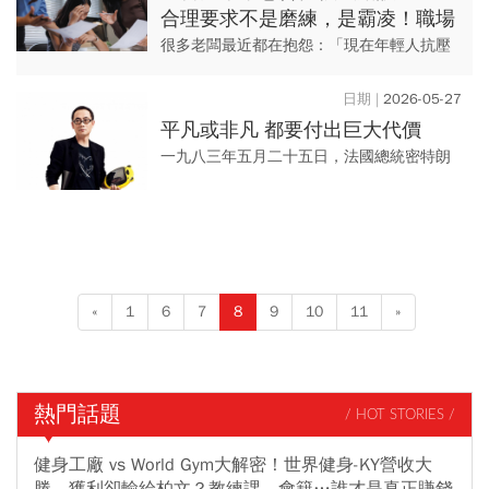
合理要求不是磨練，是霸凌！職場
霸凌專法7/1上路，主管7個過時習
很多老闆最近都在抱怨：「現在年輕人抗壓
慣快改
性太差。」「才講兩句就離職。」「以前我
們被罵到哭，還不是咬著牙照樣做。」 但問
2026-05-27
題可能不是員工變脆...
平凡或非凡 都要付出巨大代價
一九八三年五月二十五日，法國總統密特朗
從四百餘件設計中，選出無名建築師斯普雷
克爾森的作品。 這場看似突破體制的勝利，
最終卻成為理想與權...
«
1
6
7
8
9
10
11
»
熱門話題
/ HOT STORIES /
健身工廠 vs World Gym大解密！世界健身-KY營收大