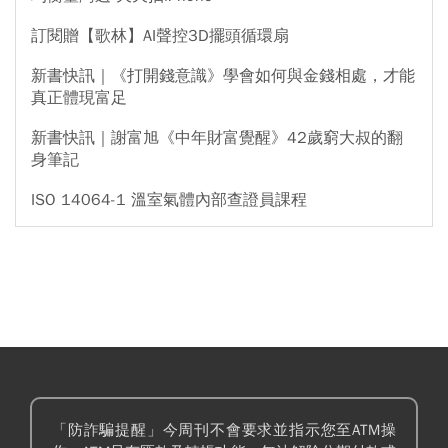
訂閱贈【歌林】AI聲控3D擺頭循環扇
新書快訊｜《打開錢意識》學會如何與金錢相處，才能
真正體現富足
新書快訊｜謝富旭《中年財富覺醒》42歲窮大叔的翻
身筆記
ISO 14064-1 溫室氣體內部查證員課程
「防詐騙提醒」今周刊不會要求並指示您至ATM操