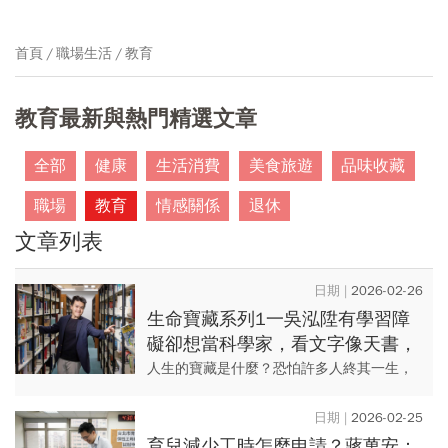
首頁
職場生活
教育
教育最新與熱門精選文章
全部
健康
生活消費
美食旅遊
品味收藏
職場
教育
情感關係
退休
文章列表
2026-02-26
生命寶藏系列1一吳泓陞有學習障
礙卻想當科學家，看文字像天書，
仍努力破除歧視，願照亮他人、為
人生的寶藏是什麼？恐怕許多人終其一生，
學障生指路
都在無盡追求的路上，但這十一個在各自領
域發光的人物或團隊，卻都在人生的賽局
2026-02-25
中，找到了專屬自己、獨一無二...
育兒減少工時怎麼申請？蔣萬安：