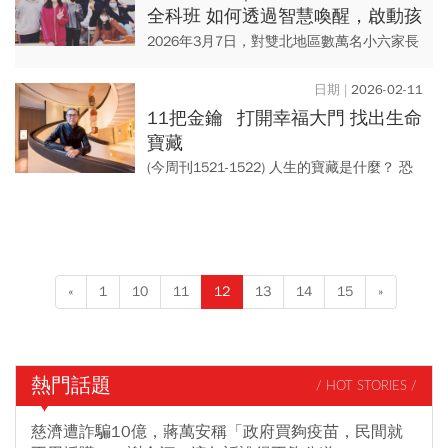
全科班 如何透過智慧喚醒，啟動孩
子的國中起跑力？
2026年3月7日，對雙北地區數萬名小六家長
而言，將是決定小孩升學路徑的「超級星期
六」，包括薇閣、復興、東山等14所指標性
2026-02-11
私校，國中入學考破...
11把金鑰 打開幸福大門 找出生命
寶藏
(今周刊1521-1522) 人生的寶藏是什麼？ 恐
怕許多人終其一生，都在無盡追求的路上，
但這11個在各自領域發光的人物或團隊，...
«
1
10
11
12
13
14
15
»
熱門話題
/ HOT STORIES /
慈濟遭詐騙10億，蔣萬安稱「政府買夠疫苗，民間就