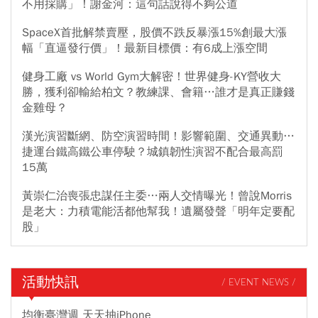
不用採購」！謝金河：這句話說得不夠公道
SpaceX首批解禁賣壓，股價不跌反暴漲15%創最大漲
幅「直逼發行價」！最新目標價：有6成上漲空間
健身工廠 vs World Gym大解密！世界健身-KY營收大
勝，獲利卻輸給柏文？教練課、會籍…誰才是真正賺錢
金雞母？
漢光演習斷網、防空演習時間！影響範圍、交通異動…
捷運台鐵高鐵公車停駛？城鎮韌性演習不配合最高罰
15萬
黃崇仁治喪張忠謀任主委…兩人交情曝光！曾說Morris
是老大：力積電能活都他幫我！遺屬發聲「明年定要配
股」
活動快訊
/ EVENT NEWS /
均衡臺灣週 天天抽iPhone