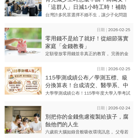
「這群人」日減1小時工時！補助
金額、何時上路，看戶籍地還工作
台灣許多民眾選擇不婚不生，讓少子化問題
地？
已然成為國安危機；台北市長蔣萬安週三
（2/25）在市政會議裁示，台北市將領先全
2026-02-25
國，讓家中有12歲以下孩...
零用錢不是給了就好！從細節落實
家庭「金錢教養」
定額發放零用錢並非真正的教育 。完善的金
錢教養需引導孩子理解儲蓄風險與消費本質
，打破「平凡就好」的陷阱，為孩子鋪就一
2026-02-25
條安心且自由的人生坦途...
115學測成績公布／學測五標、級
分換算表！台成清交、醫學系、中
字輩門檻？成績查詢網站何時開
大學學測成績公布！115學年度大學入學考試
放？
(大學學測）週三（2/25)上午9點開放查詢，
並於大考中心網站布相關之成績統計資料，
2026-02-24
含各科級分人數...
別把你的金錢焦慮複製給孩子，腐
蝕他們的人生
六歲前大腦如錄音般吸收環境訊息 。父母若