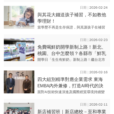
常抱怨生活壓力，負面觀念將烙印在孩子心
中，使其長大後排斥投資與財富，陷入「財
2026-02-24
富與自由皆失」的人生 。
與其花大錢送孩子補習，不如教他
學理財！
當學歷不再是生存保證，與其讓孩子在補習
或低薪打工中空轉，不如提早學習投資理
財，用戰略思維取代盲目勤奮，給孩子投報
2026-02-23
率最高的金錢教養。
免費喝鮮奶開學新制上路！新北、
桃園、台中怎麼領？各縣市「鮮乳
政策」兌換方式、資格一次看
開學日「生生有鮮奶」新制上路！繼台北市
於2月起擴大舉辦「生生喝鮮奶」政策後，新
北市、桃園市、台中市也於2月23日起推動學
2026-02-16
童鮮奶政策，符合資格...
四大組別精準對應企業需求 東海
EMBA內外兼修，打造AI時代的決
斷力
面對AI技術快速演進及國際經貿環境持續變
動，東海EMBA協助企業領導者重新校準決策
視角，在不確定的年代中，找到最適合自身
2026-02-11
企業的發展利基。
新店補習班｜新店總校－至和專業