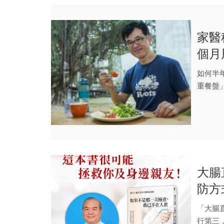
家醫
個月
如何半
重餐盤
文...
大腸
防方
「大腸
行第三