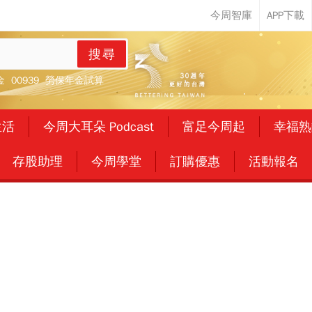
搜尋
金
00939
勞保年金試算
生活
今周大耳朵 Podcast
富足今周起
幸福熟
存股助理
今周學堂
訂購優惠
活動報名