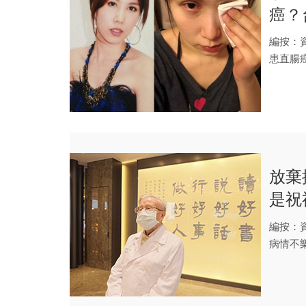
癌？
編按：
患直腸
世...
放棄
是祝
之冠 
編按：
病情不
說：「她