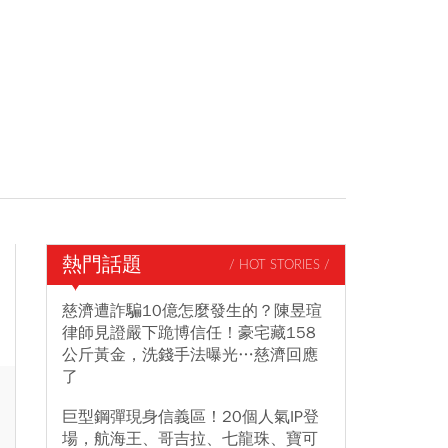
熱門話題
/ HOT STORIES /
慈濟遭詐騙10億怎麼發生的？陳昱瑄
律師見證嚴下跪博信任！豪宅藏158
公斤黃金，洗錢手法曝光…慈濟回應
了
巨型鋼彈現身信義區！20個人氣IP登
場，航海王、哥吉拉、七龍珠、寶可