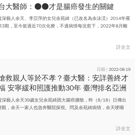
台大醫師：●●才是腸癌發生的關鍵
資深藝人余天、李亞萍的女兒余苑綺（已改名為余泳澐）2014年罹
癌3期，至今挺過近70次化療，不過病情每況愈下，2022年8月離
詳全文
2022-08-19
搶救親人等於不孝？臺大醫：安詳善終才
福 安寧緩和照護推動30年 臺灣排名亞洲
!
資深藝人余天39歲女兒余苑綺因大腸癌擴散，昨（8/18）日傳出
樂觀，余天一家人也急奔醫院探視。問及余苑綺病情，余天哽咽
用...
詳全文