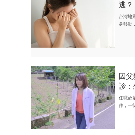
逃？
台灣地
身移動
因父
診：
任職於
作，一
見健康不