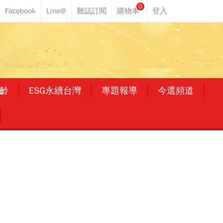
0
齡
ESG永續台灣
專題報導
今選頻道