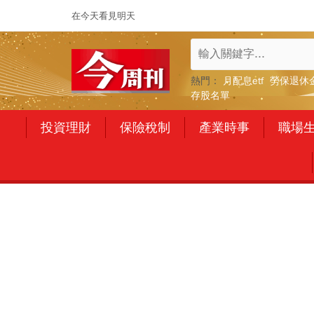
在今天看見明天
熱門：
月配息etf
勞保退休
存股名單
投資理財
保險稅制
產業時事
職場