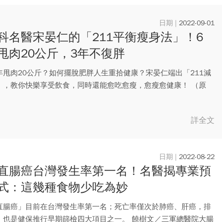
2022-09-01
科名醫宋晏仁的「211平衡瘦身法」！6
甩肉20公斤，3年不復胖
年甩肉20公斤？如何擺脫肥胖人生重拾健康？宋晏仁端出「211減
」，教你快樂享受飲食，同時還能愈吃愈瘦，愈瘦愈健康！ （原
詳全文
2022-08-22
直腸癌台灣發生率第一名！名醫揭專業預
式：這幾種食物少吃為妙
直腸癌」目前在台灣發生率第一名；死亡率僅次於肺癌、肝癌，排
，也是健保推行早期篩檢四大項目之一。 饒樹文／三軍總醫院大腸