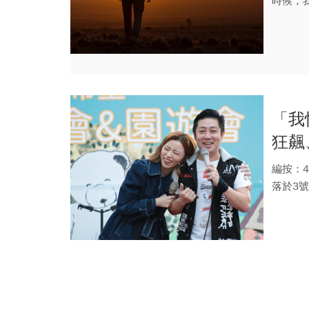
時候，
出現了閱
「我
狂飆
編按：4
落於3號