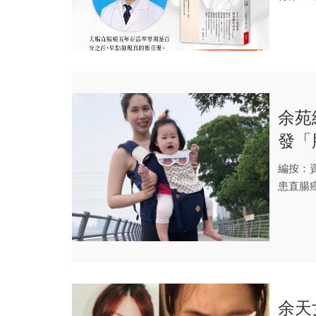
直腸...
余苑
發「
編按：
患直腸癌
...
余天