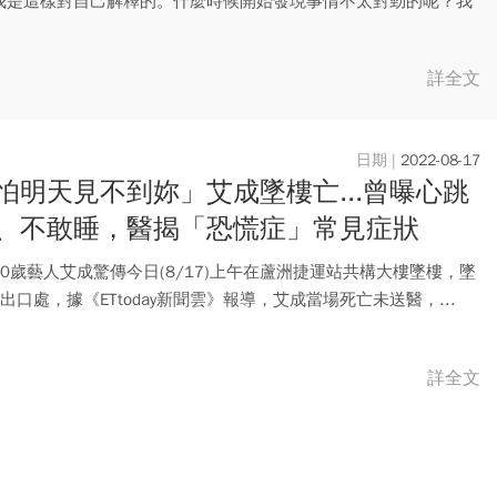
我是這樣對自己解釋的。什麼時候開始發現事情不太對勁的呢？我
讀障...
詳全文
2022-08-17
怕明天見不到妳」艾成墜樓亡...曾曝心跳
、不敢睡，醫揭「恐慌症」常見症狀
0歲藝人艾成驚傳今日(8/17)上午在蘆洲捷運站共構大樓墜樓，墜
出口處，據《ETtoday新聞雲》報導，艾成當場死亡未送醫，...
詳全文