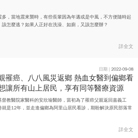
震多，當地震來襲時，有些長輩因為年邁或是中風，不方便隨時起
，該怎麼逃？如果人正好在洗澡、如廁，又該怎麼辦？
詳全文
2022-09-08
親罹癌、八八風災返鄉 熱血女醫到偏鄉看
想讓所有山上居民，享有同等醫療資源
基督教醫院家醫科的安欣瑜醫師，當初為了罹癌父親返回嘉義工
待就是12年，並走進偏鄉為阿里山居民看診，期盼解決原民部落常
平等...
詳全文