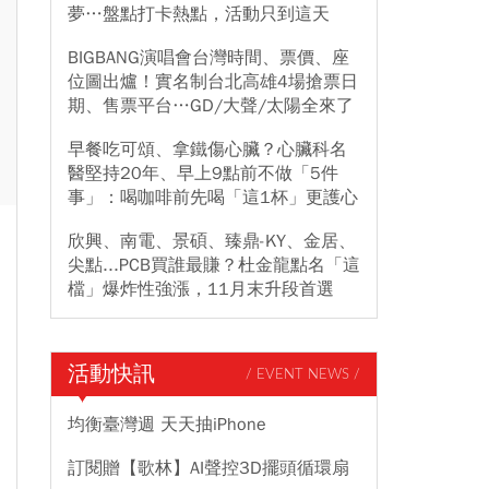
夢…盤點打卡熱點，活動只到這天
BIGBANG演唱會台灣時間、票價、座
位圖出爐！實名制台北高雄4場搶票日
期、售票平台…GD/大聲/太陽全來了
早餐吃可頌、拿鐵傷心臟？心臟科名
醫堅持20年、早上9點前不做「5件
事」：喝咖啡前先喝「這1杯」更護心
欣興、南電、景碩、臻鼎-KY、金居、
尖點...PCB買誰最賺？杜金龍點名「這
檔」爆炸性強漲，11月末升段首選
活動快訊
/ EVENT NEWS /
均衡臺灣週 天天抽iPhone
訂閱贈【歌林】AI聲控3D擺頭循環扇