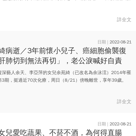
詳全文
2022-08-21
綺病逝／3年前懷小兒子、癌細胞偷襲復
肝肺切到無法再切」，老公淚喊好自責
資深藝人余天、李亞萍的女兒余苑綺（已改名為余泳澐）2014年罹
3期，挺過近70次化療，周日（8/21）傍晚離世，享年39歲。
詳全文
2022-08-21
女兒愛吃蔬果、不菸不酒，為何得直腸