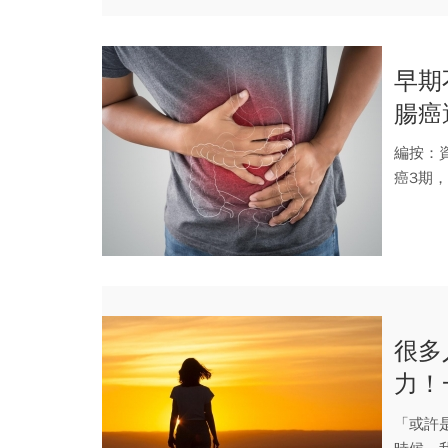
早期
腸癌
編按：
癌3期
北榮總醫.
很多
力！
38天
「或許