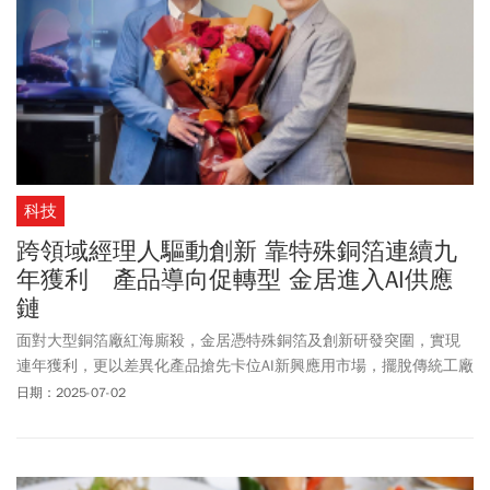
科技
跨領域經理人驅動創新 靠特殊銅箔連續九
年獲利 產品導向促轉型 金居進入AI供應
鏈
面對大型銅箔廠紅海廝殺，金居憑特殊銅箔及創新研發突圍，實現
連年獲利，更以差異化產品搶先卡位AI新興應用市場，擺脫傳統工廠
定位，掌握未來成長契機。
日期：2025-07-02