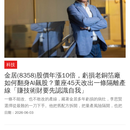
科技
金居(8358)股價年漲10倍，虧損老銅箔廠
如何翻身AI飆股？董座45天改出一條隔離產
線「賺技術財要先認識自我」
一條不能改、也不敢改的產線，藏著金居多年虧損的病灶，李思賢
選擇從最難的一刀下手。他把舊配方拆開，把量產風險隔開，也把
一家老銅箔廠推向新的技術路口。
日期：2026-06-03