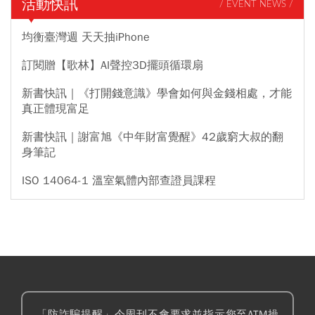
活動快訊
/ EVENT NEWS /
均衡臺灣週 天天抽iPhone
訂閱贈【歌林】AI聲控3D擺頭循環扇
新書快訊｜《打開錢意識》學會如何與金錢相處，才能
真正體現富足
新書快訊｜謝富旭《中年財富覺醒》42歲窮大叔的翻
身筆記
ISO 14064-1 溫室氣體內部查證員課程
「防詐騙提醒」今周刊不會要求並指示您至ATM操