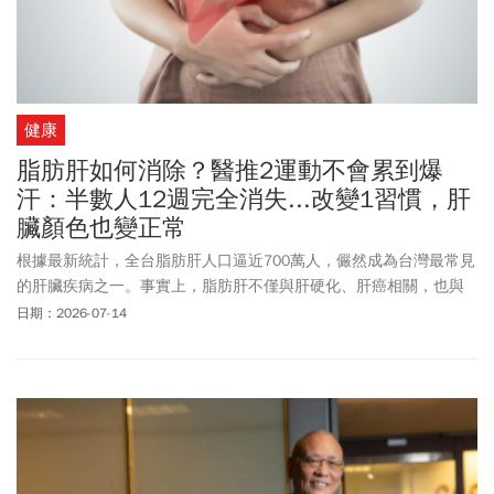
健康
脂肪肝如何消除？醫推2運動不會累到爆
汗：半數人12週完全消失...改變1習慣，肝
臟顏色也變正常
根據最新統計，全台脂肪肝人口逼近700萬人，儼然成為台灣最常見
的肝臟疾病之一。事實上，脂肪肝不僅與肝硬化、肝癌相關，也與
心血管疾病風險密切相關。醫師指出，很多人以為要消除脂肪肝，
日期：2026-07-14
就是要高強度運動，但其實中等強度的有氧運動，或是持續重訓，
改善程度反而讓人驚訝，且每週做3次以上，持續12週，變化比預期
更明顯。