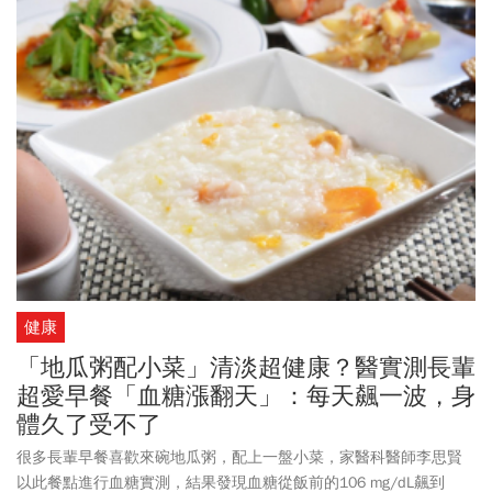
健康
「地瓜粥配小菜」清淡超健康？醫實測長輩
超愛早餐「血糖漲翻天」：每天飆一波，身
體久了受不了
很多長輩早餐喜歡來碗地瓜粥，配上一盤小菜，家醫科醫師李思賢
以此餐點進行血糖實測，結果發現血糖從飯前的106 mg/dL飆到