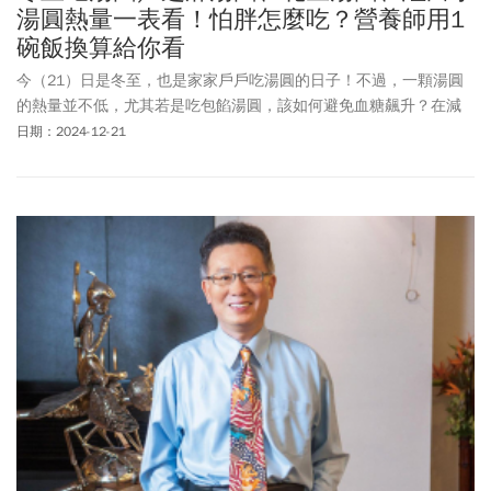
湯圓熱量一表看！怕胖怎麼吃？營養師用1
碗飯換算給你看
今（21）日是冬至，也是家家戶戶吃湯圓的日子！不過，一顆湯圓
的熱量並不低，尤其若是吃包餡湯圓，該如何避免血糖飆升？在減
肥的人也能吃湯圓嗎？對此，包括醫師、營養師都出面說明囉！
日期：2024-12-21