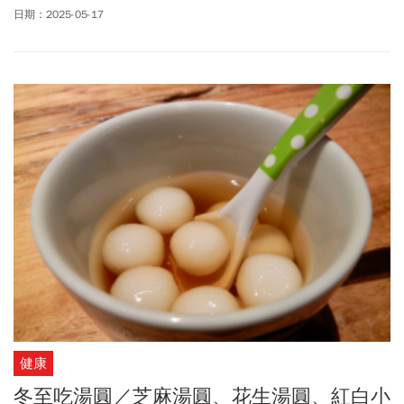
154mg/dL，飆升幅度達45%，已超過常人血糖空腹血糖上限，提醒
日期：2025-05-17
「每天（血糖）這樣飆一波，身體久了可是會受不了。」
健康
冬至吃湯圓／芝麻湯圓、花生湯圓、紅白小