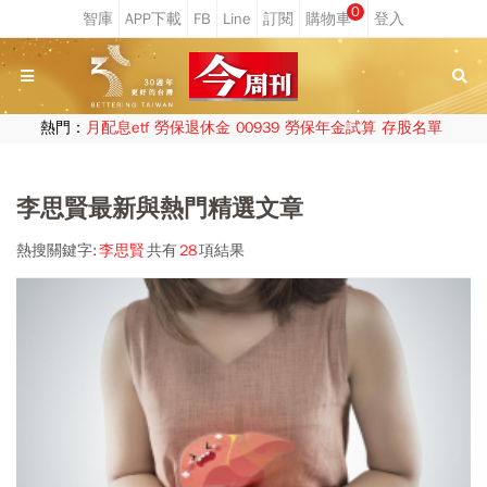
0
熱門：
月配息etf
勞保退休金
00939
勞保年金試算
存股名單
李思賢最新與熱門精選文章
熱搜關鍵字:
李思賢
共有
28
項結果