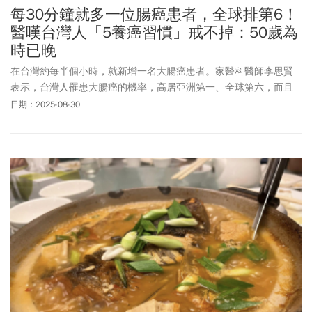
每30分鐘就多一位腸癌患者，全球排第6！
醫嘆台灣人「5養癌習慣」戒不掉：50歲為
時已晚
在台灣約每半個小時，就新增一名大腸癌患者。家醫科醫師李思賢
表示，台灣人罹患大腸癌的機率，高居亞洲第一、全球第六，而且
有年輕化的趨勢，分析原因主要與飲食及生活習慣有關，包括攝取
日期：2025-08-30
膳食纖維不足、愛吃高油高糖的食物、久坐不動、缺乏健康意識及
肥胖。