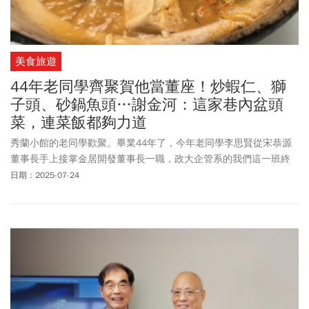
美食旅遊
44年老同學齊聚賀他當董座！炒蝦仁、獅
子頭、砂鍋魚頭…謝金河：這家巷內盆頭
菜，連菜飯都夠力道
秀蘭小館的老同學歡聚。畢業44年了，今年老同學李思賢從宋恭源
董事長手上接掌金居開發董事長一職，政大企管系的我們這一班終
於有人當上上市公司董事長，又是一項難得的紀錄。
日期：2025-07-24