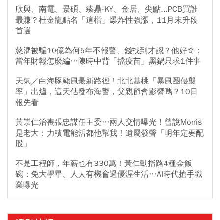
欣興、南電、景碩、臻鼎-KY、金居、尖點...PCB買誰
最賺？杜金龍點名「這檔」爆炸性強漲，11月末升段
首選
慈濟被騙10億為何5年不報警、錢找到才認？他好奇：
當年財報怎麼編…陳時中背「擋疫苗」黑鍋只求1件事
天氣／白海豚颱風最新路徑！北北基桃「暴風圈侵襲
率」出爐，這天估發布海警，父親節會影響嗎？10日
報先看
黃崇仁治喪張忠謀任主委…兩人交情曝光！曾說Morris
是老大：力積電能活都他幫我！遺屬發聲「明年定要配
股」
不是工程師，年薪也有330萬！黃仁勳指路4種金飯
碗：免大學畢、人人有機會過優渥生活…AI時代搶手職
業曝光