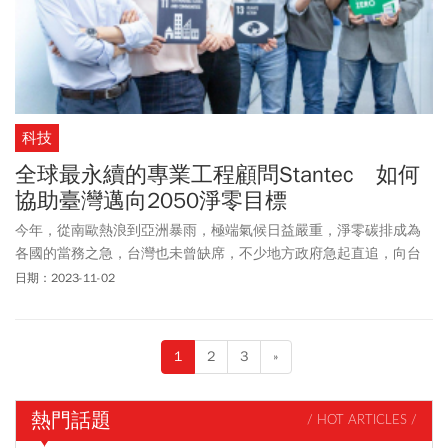
科技
全球最永續的專業工程顧問Stantec 如何
協助臺灣邁向2050淨零目標
今年，從南歐熱浪到亞洲暴雨，極端氣候日益嚴重，淨零碳排成為
各國的當務之急，台灣也未曾缺席，不少地方政府急起直追，向台
灣2050淨零目標邁進。
日期：2023-11-02
1
2
3
»
熱門話題
/ HOT ARTICLES /