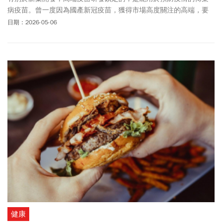
病疫苗。曾一度因為國產新冠疫苗，獲得市場高度關注的高端，要
用回歸初衷的產品力拚轉盈。
日期：2026-05-06
健康