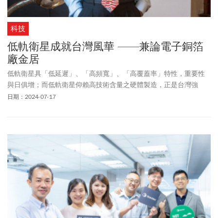
科技
低軌衛星成就台灣風華 ——兼論電子銅箔
廠金居
低軌衛星具「低延遲」、「高頻寬」、「高覆蓋率」特性，重要性
與日俱增；而低軌衛星仰賴高技術含量之硬體製造，正是台灣強
項。
日期：2024-07-17