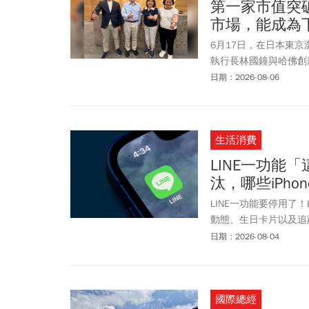
第一家市值突
市場，能成為
6月17日，在日本東
執行長林國鐘與哈佛創新實驗
聚一堂，評選從近40
日期：2026-08-06
萬美元，已經衝上生技新創
與兩位哈佛教授Satish 
合組評審團，最後進入
生活消費
LINE一功能
汰，哪些iPho
LINE一功能要停用了！
動態、生日卡片以及追
內容。官方提醒，可於9
日期：2026-08-04
次，須特別留意。除此之
iPhone、iPad的L
止提供支援服務，意即iPh
國際總經