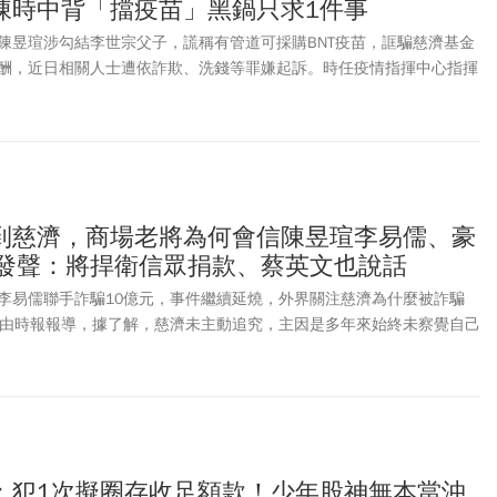
陳時中背「擋疫苗」黑鍋只求1件事
。台中地檢署表示，陳昱瑄等17人分別涉犯刑法之詐欺取財、業務侵
文書、稅捐稽徵法之逃漏稅捐及幫助逃漏稅捐、商業會計法之填製不實
陳昱瑄涉勾結李世宗父子，謊稱有管道可採購BNT疫苗，誆騙慈濟基金
之鉅額洗錢、一般洗錢等罪嫌。本案於兩波搜索行動中，共扣得現金約
任報酬，近日相關人士遭依詐欺、洗錢等罪嫌起訴。時任疫情指揮中心指揮
8.8公斤，依查扣時市價估算約值6億8,000萬元，以及Range Rover、賓
，曾力勸慈濟小心詐騙，但遭中國國民黨、台灣民眾黨的多名政治人物
向法院聲請扣押被告等人名下金融帳戶及不動產等財產，金額逾10億餘
、批評、揶揄，如今真相曝光。對此，陳時中周五(8/7)受訪時表示，
會的財產。對此，慈濟基金會於周四(8/6)下午表示，感謝司法單位用
利益對防疫團隊極盡抹黑，如今真相大白，當初提出不實指控者應向社
所涉法律事宜，已委託理律法律事務所郭瑜芳律師處理，日後將全力配
，慈濟基金會在此案中是受害者，各界應予譴責的對象是詐騙集團，而
，也會採取必要措施捍衛慈濟基金會、慈濟人與十方捐款大德權益。
慈濟為什麼被詐騙10億卻不報案？根據自由時報報導，據了解，慈濟未
來始終未察覺自己受騙，直到調查局從陳昱瑄及其名下公司可疑金流反
到慈濟，商場老將為何會信陳昱瑄李易儒、豪
款項性質、交易經過，慈濟才知道自己是鉅額詐欺案被害人。
濟發聲：將捍衛信眾捐款、蔡英文也說話
李易儒聯手詐騙10億元，事件繼續延燒，外界關注慈濟為什麼被詐騙
自由時報報導，據了解，慈濟未主動追究，主因是多年來始終未察覺自己
昱瑄及其名下公司可疑金流反向追查，聯繫慈濟核對款項性質、交易經
額詐欺案被害人。慈濟週五(8/7)委由理律法律事務所發3點聲明稿，
犯罪所得發還給被害人，並保留依法提出附帶民事訴訟請求賠償，採取
捍衛慈濟基金會及社會捐款大眾之權益。而前總統蔡英文也在臉書發
間願意投入資源、協助採購並捐贈疫苗，出發點是救人，也是回應社會
受託採購過程涉及詐騙，慈濟同樣是受害者。不過蔡英文也表示，當年
：犯1次擬圈存收足額款！少年股神無本當沖