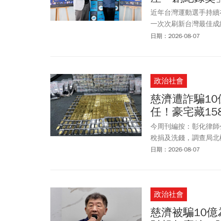
近年台灣運動選手持續
一次次刷新台灣最佳成
身而過的選手，往往在
日期：2026-08-07
嗎？」這個問題，在台
錄」為核心精神的運動
政治社會
慈濟遭詐騙1
任！豪宅藏1
今周刊編按：彰化律師
稅捐及洗錢，調查局北
師李世宗兒子李易儒共
日期：2026-08-07
BNT疫苗。慈濟信以為
台幣10億6,000萬
陳昱瑄等涉案人員將鈺
政治社會
再分批提領現金共約5
人頭公司開立33張不實
慈濟被騙10
犯罪所得，陳昱瑄將約4