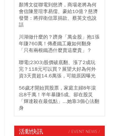
顏博文從聯電到慈濟，商場老將為何
會信陳昱瑄李易儒、豪給10億？慈濟
發聲：將捍衛信眾捐款、蔡英文也說
話
川湖做什麼的？躋身「萬金股」抱1張
年賺760萬！傳產鐵工廠如何翻身
「只有兩根鐵憑什麼賣這麼貴」？
聯電(2303)股價破底翻、漲了2成玩
完？118元可以買？展望大好為何外
資3天賣超14.6萬張，可能原因曝光
56歲才開始買股票，家庭主婦8年滾
出8千萬！半年暴賺5成、卻在股災
「輝達殺在最低點」...她靠3個心法翻
身
活動快訊
/ EVENT NEWS /