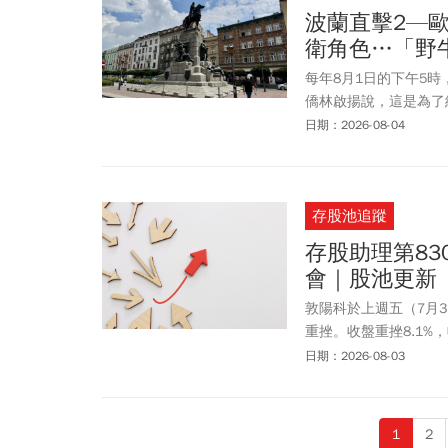
波蘭直擊2—
衛角色…「野
每年8月1日的下午5
僑林啟揚說，這是為了
的凝聚力，「正是台灣
日期：2026-08-04
（俄、德）都不能信，
落」，更坐實這種戒慎
存股池追蹤
存股助理第8
會｜股池更新
敦陽科於上週五（7月
重挫。收盤重挫8.1%
的產業之一。如果敦陽
日期：2026-08-03
1
2