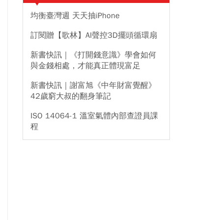
均衡臺灣週 天天抽iPhone
訂閱贈【歌林】AI聲控3D擺頭循環扇
新書快訊｜《打開錢意識》學會如何
與金錢相處，才能真正體現富足
新書快訊｜謝富旭《中年財富覺醒》
42歲窮大叔的翻身筆記
ISO 14064-1 溫室氣體內部查證員課
程