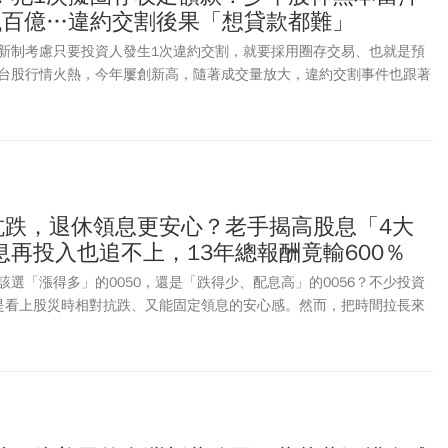
就是在壓力下，一方面與時間賽跑，一方面堅持程序與專業，很多判
飆百億…違約交割後果「想貸款都難」
理解，但今天回頭來看，更能體會那份謹慎背後所承擔的責任。
新制考慮只要投資人發生1次違約交割，就要採用圈存交易、也就是預
台股行情火熱，今年屢創新高，隨著成交量放大，違約交割事件也跟著
，台股上市櫃違約交割金額已近100億大關，為去年全年的1.6倍，達
超過20起，雙雙寫下歷史新高。許多投資人在多頭時盲目擴張信用，甚
端槓桿操作。金管會指出，現行違約交割的制度是第1次違約只會給予通
才會要求要預收足額款券，不過，隨著台股成交量變大，現正責成證交所
人只要發生1次違約交割，恐將面臨嚴厲的「圈存」處置，也就是下單
款項或股票才能交易，意即喪失「T+2」延後扣款的便利性。而「違約
50抗跌，退休領息更安心？老手揭高股息「4大
民事責任部分，證券商可向違約客戶收取最高成交金額7%之違約金，
再投入也追不上，13年總報酬竟輸600％
債務及費用。而刑事責任部分，根據證券交易法，在集中交易市場委託
交而不履行交割，足以影響市場秩序者，處 3 年以上 10 年以下有期
選「漲得多」的0050，還是「跌得少、配息高」的0056？不少投資
000 萬元以上 2 億元以下罰金。違約交割將留有紀錄，授信機構可透過
就是看上股災時相對抗跌、又能固定領息的安心感。然而，把時間拉長來
相關資訊，個人信用將受到負面影響，未來要申請車貸、房貸等貸款將
不小代價。從2014年至今多次市場修正，0056在多數股災中的確比
累積總報酬卻明顯落後；即使將股息再投入，差距仍未完全彌補。高股息
產成長？配息、複利、成分股與稅務成本，又如何一點一滴吃掉報酬？
拆解。