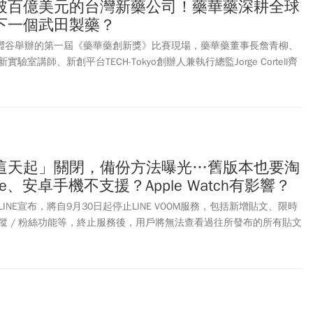
破百億美元的台灣新藥公司！藥華藥深耕全球
下一個武田製藥？
京澀谷舉辦的第一屆《藥華藥創新獎》比賽現場，藥華藥董事長詹青柳、
室講師、新創平台TECH-Tokyo創辦人兼執行總監Jorge Cortell齊
家亞太新創參與、最後進入八強決選的隊伍。 這個新創競賽總獎金達20
競賽中全球前十大，在藥華藥策略長靳嚴博牽線下，Jorge Cortell
Tadikonda、William Marks都參與合作，另外也請來中研院院士陳培哲
決賽的八組隊伍，由三家台灣及兩家日本團隊脫穎而出。
「這天起」關閉，備份方法曝光…舊版本也要淘
ne、安卓手機不支援？Apple Watch有影響？
LINE宣布，將自9月30日起停止LINE VOOM服務，包括新增貼文、限時
蹤 / 粉絲功能等，終止服務後，用戶將無法查看過往所發布的所有貼文
月30日前使用官方備份工具進行下載，且每個LINE帳號僅能備份一
外，LINE將於11月上旬起，停止支援舊版的LINE應用程式。若
INE應用程式低於14.6.3版本，或是安卓手機、裝置等未滿14.4.6版本，將停
one 6、iPhone 6 Plus等更舊機型皆無法繼續使用LINE應用程式。