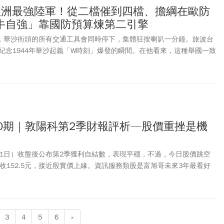
歐洲最強陸軍！從二檔催到四檔、擔綱在歐防
牛自強」靠國防預算煉第二引擎
時，華沙街頭的所有交通工具會同時停下，集體狂按喇叭一分鐘。旅波台
紀念1944年華沙起義「W時刻」爆發的瞬間。在他看來，這種舉國一致
目前比較缺的」。他觀察，波蘭人民族意識核心，正是那種「兩邊
只能靠自己」的心態。俄烏戰爭爆發之初，德國等國援烏「七零八
心態。
30期｜敦陽科第2季財報評析—股價重挫是機
31日）收盤後公布第2季獲利自結數，表現平穩，不過，今日股價跳空
，收152.5元，接近殷實價上緣。資訊服務類股是富旭哥未來3年最看好
科能回跌至150元以下，會令我相當心動。
3
4
5
6
»