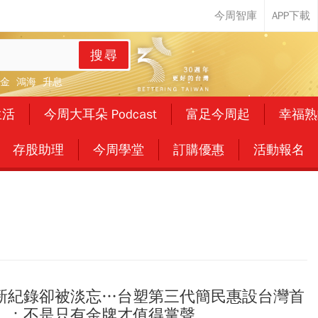
搜尋
金
鴻海
升息
生活
今周大耳朵 Podcast
富足今周起
幸福熟
存股助理
今周學堂
訂購優惠
活動報名
新紀錄卻被淡忘…台塑第三代簡民惠設台灣首
」：不是只有金牌才值得掌聲