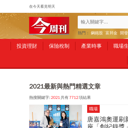
在今天看見明天
熱門：
鋼鐵股
富邦金
開發
投資理財
保險稅制
產業時事
職場
2021最新與熱門精選文章
熱搜關鍵字:
2021
共有
7712
項結果
職場
唐嘉鴻奧運刷
座「創紀錄獎