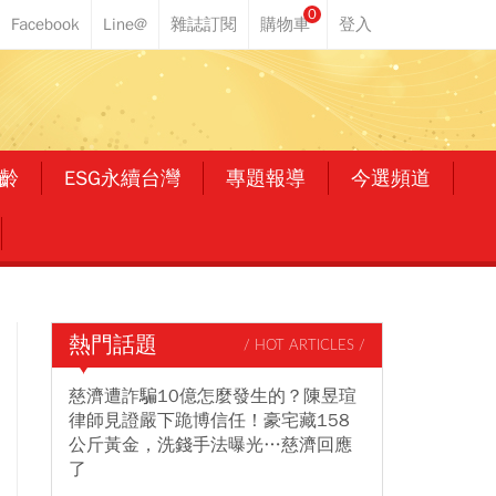
0
齡
ESG永續台灣
專題報導
今選頻道
熱門話題
/ HOT ARTICLES /
慈濟遭詐騙10億怎麼發生的？陳昱瑄
律師見證嚴下跪博信任！豪宅藏158
公斤黃金，洗錢手法曝光…慈濟回應
了