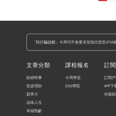
「防詐騙提醒」今周刊不會要求並指示您至ATM
文章分類
課程報名
訂
財經時事
今周學堂
訂閱戶
投資理財
ESG學院
APP下
競爭力
存股助
品味人生
幸福熟齡