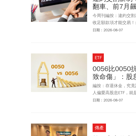
防疫及疫苗採購團隊，
翻車、前7月
斷，在當下未必容易被
今周刊編按：違約交割
收足額款項才能交易！
攀升。截至今年7月下旬
日期：2026-08-07
揭露門檻的重大案件也
至出現「4貸同堂」極
知，1年內第2次違約
ETF
研議新措施，未來投資
時都必須預先備妥足額
0056比00
交割」後果有多嚴重？
致命傷」：股息
並追償因違約所產生之
買賣或申報買賣，業經成
編按：存退休金，究竟該
徒刑，得併科新臺幣 1
人偏愛高股息ETF，
金融聯合徵信中心取得
看，這份「安心」可能有
日期：2026-08-07
變得困難。
0050少跌一些，但
為何愈領愈可能拖累資
本文透過歷史數據一次
傳產