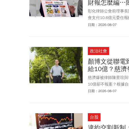
財報怎麼編…
黃金，以製造金流斷點
占、行使業務登載不實
彰化律師公會前理事長
會計憑證及洗錢防制法
會支付10.6億元委
9,308萬元、黃金約15
官的行政院政委陳時中
日期：2026-08-07
士等高價車輛2部，並
指控「擋疫苗」等攻擊
元，成功保下慈濟基金
選舉期間曾有人為選舉
心偵辦此案，針對本案
會道歉。不過他也強調
合司法機關審理與調查
政治社會
非遭詐騙的慈濟。至於
主動追究，主因是多年
顏博文從聯電
向追查，聯繫慈濟核對
給10億？慈
慈濟爆被律師陳昱瑄與
10億卻不報案？根據
受騙，直到調查局從陳
日期：2026-08-07
過，慈濟才知道自己是鉅
強調將請求法院依法將
一切必要法律措施，以
台股
聲，感謝慈濟在疫情期
的急迫需要，如今傳出
違約交割新制