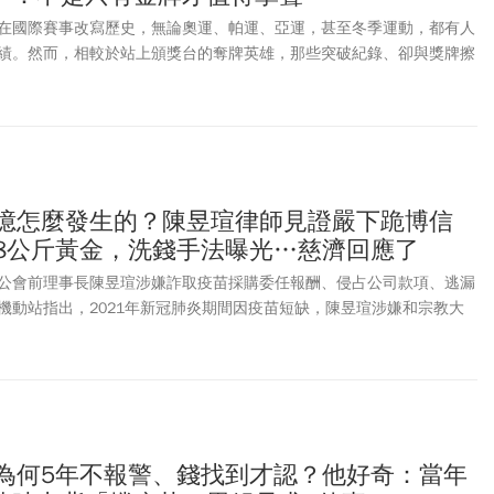
在國際賽事改寫歷史，無論奧運、帕運、亞運，甚至冬季運動，都有人
績。然而，相較於站上頒獎台的奪牌英雄，那些突破紀錄、卻與獎牌擦
鎂光燈熄滅後，很快被社會遺忘。「難道沒有奪牌，就不值得被記住
塑集團第三代簡民惠心中盤旋多年，也催生出台灣第一個以「突破紀
獎項──王楊嬌體育賽事創紀錄獎。
0億怎麼發生的？陳昱瑄律師見證嚴下跪博信
58公斤黃金，洗錢手法曝光…慈濟回應了
公會前理事長陳昱瑄涉嫌詐取疫苗採購委任報酬、侵占公司款項、逃漏
機動站指出，2021年新冠肺炎期間因疫苗短缺，陳昱瑄涉嫌和宗教大
謀，向慈濟基金會謊稱是上海復星公司大股東，可透過管道協助採購
真，委託其採購500萬劑BNT疫苗，並支付委任報酬3000萬美元，約新
元，且尚不包含疫苗本體及冷鏈運輸等費用。調查指出，為隱匿不法款項，
達內約7億4,000萬元，轉匯至陳昱瑄個人帳戶及其另間顧問公司帳戶，
億2,000萬元，交由李世宗等人保管、支用。除此之外，陳昱瑄利用多間
統一發票，藉此虛增成本及進項稅額，逃漏稅額約5,374萬元。為隱匿
億為何5年不報警、錢找到才認？他好奇：當年
億1000萬元現金交給共犯處理，並運用餘款購買總重量約232公斤的