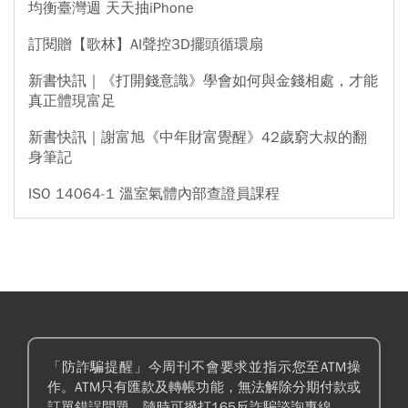
均衡臺灣週 天天抽iPhone
訂閱贈【歌林】AI聲控3D擺頭循環扇
新書快訊｜《打開錢意識》學會如何與金錢相處，才能
真正體現富足
新書快訊｜謝富旭《中年財富覺醒》42歲窮大叔的翻
身筆記
ISO 14064-1 溫室氣體內部查證員課程
「防詐騙提醒」今周刊不會要求並指示您至ATM操
作。ATM只有匯款及轉帳功能，無法解除分期付款或
訂單錯誤問題。隨時可撥打165反詐騙諮詢專線。