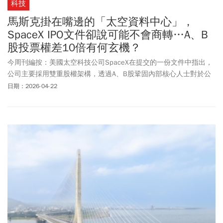
科技
馬斯克掛在嘴邊的「太空資料中心」，
SpaceX IPO文件卻說可能不會商轉…A、B
股投票權差10倍有何玄機？
今周刊編按：美國太空科技公司SpaceX在提交的一份文件中指出，
公司主要採用雙重股權架構，透過A、B股鞏固內部核心人士對於公
司的掌控權，像是創辦人馬斯克（Elon Musk）便身兼CEO、CTO及
日期：2026-04-22
董事長。從去年開始，馬斯克便不斷提及「太空資料中心」的概
念，不過根據此份文件中指出，公司正在開發的相關計畫皆處於早
期階段，且涉及高度技術複雜性與未經證實技術，可能無法實現商
業可行性。與馬斯克所陳述的內容相比，保守許多。