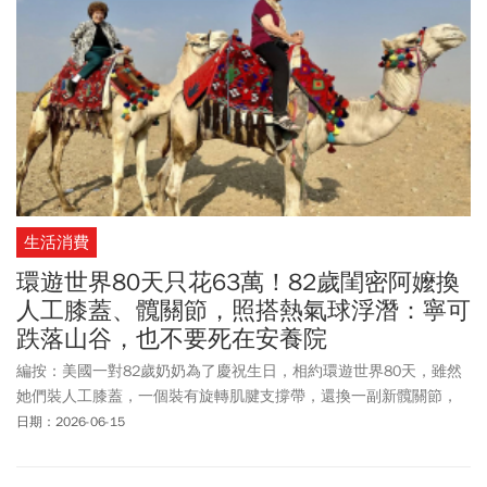
生活消費
環遊世界80天只花63萬！82歲閨密阿嬤換
人工膝蓋、髖關節，照搭熱氣球浮潛：寧可
跌落山谷，也不要死在安養院
編按：美國一對82歲奶奶為了慶祝生日，相約環遊世界80天，雖然
她們裝人工膝蓋，一個裝有旋轉肌腱支撐帶，還換一副新髖關節，
也無法使她們停下腳步，反而更堅定地活出想要的人生。她們在旅
日期：2026-06-15
途中享受活在當下，更展現出面對未知的從容與智慧：「我們2個加
起來快200歲又怎樣？人生是自己的！」這趟旅程，她們選擇用「平