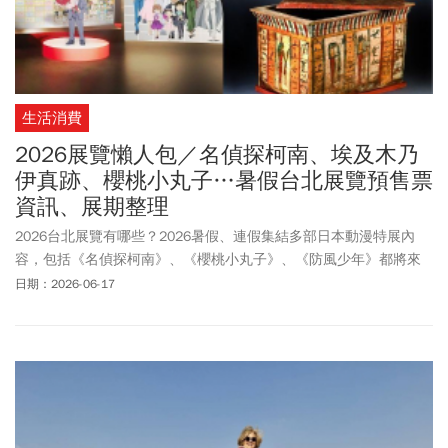
生活消費
2026展覽懶人包／名偵探柯南、埃及木乃
伊真跡、櫻桃小丸子…暑假台北展覽預售票
資訊、展期整理
2026台北展覽有哪些？2026暑假、連假集結多部日本動漫特展內
容，包括《名偵探柯南》、《櫻桃小丸子》、《防風少年​》都將來
台展出手稿及原畫等，讓粉絲們不用飛日本就能看到！2026年也似
日期：2026-06-17
乎吹起一股「古埃及風」，不僅台南有法老展，台北、高雄也將各
自展出木乃伊展及沉浸體驗展，屆時將有4具木乃伊睽違多年再度來
台！2026還有哪些強檔展覽必看？《今周刊》一文帶你看暑假必看
親子展覽、動漫展覽！