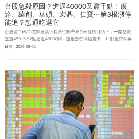
台股急殺原因？進逼46000又震千點！廣
達、緯創、華碩、宏碁、仁寶…第3根漲停
能追？想通吃選它
台股週二(6/2)在輝達執行長黃仁勳帶來的AI旋風引領下，一開盤就
直衝45915.92點進逼46000關，隨後盤勢高檔震盪，11點後突然再
次急殺、一度失守45000點關卡，最低來到44869.38點，下跌約
日期：2026-06-02
1%，上下震幅又高達千點，午盤又再往上拉至平盤之上。終場收在
45557.31點，上漲219.4點或0.48%，成交量1.6兆元。台股一度出
現急殺，除了與美伊情勢仍搖擺外，主要是在指數走高同時，多方
雖然看好後市，但追價力道仍不足，不過，資深證券分析師簡伯儀
指出，即使拉回也能獲短期均線支撐，且5 日線未下彎，將成台股多
方強力支撐。老AI股在黃仁勳點名大有可為下，廣達(2382)站上400
元整數關卡，終場收400.5元漲幅逾7.52%，創1999年以來新高價，
緯創(3231)再次漲停191元鎖死，近2萬張排隊等買，已經連3根漲停
板入袋。而大牛股華碩(2357)亮燈920元，也是連3天漲停，宏碁
(2353)來到42.55元漲停價，仁寶(2324)不輸人亮燈44.35元第三根漲
停到手。