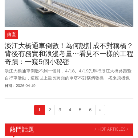
傳產
淡江大橋通車倒數！為何設計成不對稱橋？
背後有務實和浪漫考量…看見不一樣的工程
奇蹟：一窺5個小秘密
淡江大橋通車倒數不到一個月，4/18、4/19先舉行淡江大橋路跑暨
自行車活動，這座世上最長跨距的單塔不對稱斜張橋，搭乘飛機也
能從空中清楚看見，成為台灣國門地標。但很多人還不知道的是，
日期：2026-04-19
淡江大橋其實富含許多設計、藝文、環境小巧思。為此，交通部公
路局與公共藝術策展團隊叁式合作，於通車同時舉辦「淡江大橋工
程美學特展」，揭開淡江大橋的前世今生。
1
2
3
4
5
6
»
熱門話題
/ HOT ARTICLES /