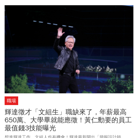
價旅行」走遍七大洲，走訪埃及金字塔、非洲草原到南極冰原，全
程只花2萬美元（約新台幣63萬元），甚至比一輛平價小型車還便
宜。她們住百元旅店、每人每晚控制在29美元（約新台幣920元）以
內，搭臥鋪火車、靠里程換機票。購物幾乎能免則免，把錢留給真
正重要的體驗，例如在搭熱氣球、走訪國家公園。飲食上，不追求
精緻餐廳，而是走進街頭巷尾，尋找最道地、最平價的小吃。對她
們來說，無論年紀多大，人人都能活出自己的人生。
職場
輝達徵才「文組生」職缺來了，年薪最高
650萬、大學畢就能應徵！黃仁勳要的員工
最值錢3技能曝光
想進輝達工作，文組人也有機會！輝達最新開出「簡報設計師