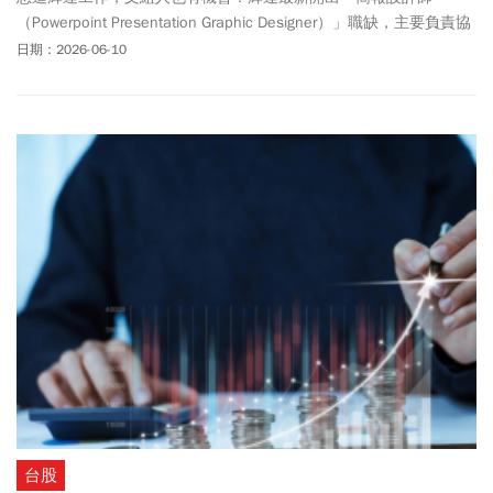
（Powerpoint Presentation Graphic Designer）」職缺，主要負責協
助高階主管對外簡報製作、如何簡報視覺化精美呈現、品牌溝通和
日期：2026-06-10
企業敘事，隸屬於行銷和企業溝通的領域。輝達官網明確列為現有
正式職缺，可遠距上班，起薪根據所在地、經驗以及類似職位員工
的薪資水平而定，官網寫到3級員工基本薪資10萬美元至16.6萬美
元，換算台幣約310萬至520萬元，等級4甚至能到650萬元。相關消
息一出，讓文組人重新燃起希望，紛紛在社群平台上掀起一波討論
潮。
台股