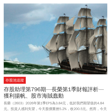
脈。台61線角色效益為何？台61線為何需要改善？台61線北段有和
新建與改善工程？台61線新北至苗栗段有哪些地方要高架化？台61
線鳳鼻香山段、曾文溪橋至南段以及南延高雄段要做什麼？台62線
也要向東向西延伸？《今周刊》整理此篇文章，讓讀者一探這條南
北向「窮人的高速公路」的全貌，也更了解這條台灣重要交通路線
的諸多資訊。
存股池追蹤
存股助理第796期—長榮第1季財報評析—
獲利揚帆、股市海賊蠢動
長榮（2603）2026年第1季EPS為3.84元，低於我們期望值的4.84
元。投資人感到失望，今天股價重挫5.2%，收200.5元。然而，今天