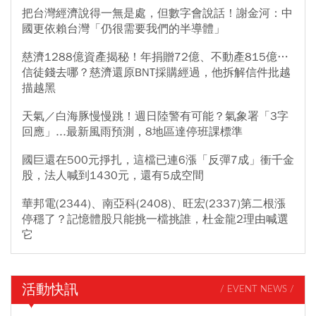
把台灣經濟說得一無是處，但數字會說話！謝金河：中
國更依賴台灣「仍很需要我們的半導體」
慈濟1288億資產揭秘！年捐贈72億、不動產815億…
信徒錢去哪？慈濟還原BNT採購經過，他拆解信件批越
描越黑
天氣／白海豚慢慢跳！週日陸警有可能？氣象署「3字
回應」...最新風雨預測，8地區達停班課標準
國巨還在500元掙扎，這檔已連6漲「反彈7成」衝千金
股，法人喊到1430元，還有5成空間
華邦電(2344)、南亞科(2408)、旺宏(2337)第二根漲
停穩了？記憶體股只能挑一檔挑誰，杜金龍2理由喊選
它
活動快訊
/ EVENT NEWS /