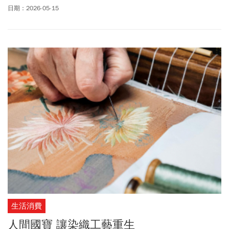
剛公布的上海集裝箱指數（SCFI）勁揚9.54%，突破2000點大關，
日期：2026-05-15
來到2140.66點。加上旺季效應提早降臨，長榮第2至3季將出現運量
與運價雙雙齊揚榮景。也就是說，獲利將再度揚帆。
生活消費
人間國寶 讓染織工藝重生