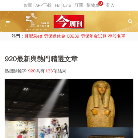
0
熱門：
月配息etf
勞保退休金
00939
勞保年金試算
存股名單
920最新與熱門精選文章
熱搜關鍵字:
920
共有
133
項結果