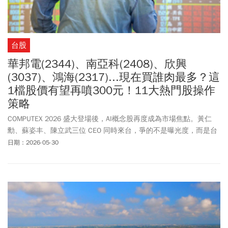
台股
華邦電(2344)、南亞科(2408)、欣興
(3037)、鴻海(2317)...現在買誰肉最多？這
1檔股價有望再噴300元！11大熱門股操作
策略
COMPUTEX 2026 盛大登場後，AI概念股再度成為市場焦點。黃仁
勳、蘇姿丰、陳立武三位 CEO 同時來台，爭的不是曝光度，而是台
積電的 CoWoS 產能、ODM 的整櫃系統製造、以及高階 ABF 載板的
日期：2026-05-30
配額。 不過，當展覽熱度退去，真正能持續受惠 AI 伺服器與ASIC趨
勢的公司到底有哪些？資深分析師陳榮華點名鴻海（2317）、緯創
（3231）、欣興（3037）等將是未來兩年最具爆發力的AI核心受惠
股。相較之下，南亞（1303）、台玻（1802）則可能在COMPUTEX
後面臨資金退潮壓力，為什麼呢？