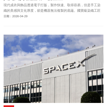
現代成衣與飾品透過電子打版，製作快速、取得容易，但是手工染
織的美感與文化厚度，卻是機器無法複製的底蘊。國寶級染織工匠
堅守傳統，在台灣各地默默傳承工藝，以手作精神守護文化，讓幾
日期：2026-04-29
近失傳的技法綻放出新的生命。