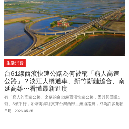
生活消費
台61線西濱快速公路為何被稱「窮人高速
公路」？淡江大橋通車、新竹斷鏈縫合、南
延高雄…看懂最新進度
有「窮人的高速公路」之稱的台61線西濱快速公路，因其與國道1
號、3號平行，沿著海岸線貫穿台灣西部且無過路費，成為許多駕駛
人省錢、避開國道壅塞的替代選擇。台61線行經台灣西部多處重要
日期：2026-05-25
港口、發電廠、工業或產業園區等，南北串連多條東西向高速公
路、快速道路，加上免收過路費，擔綱著台灣西部地區重要經濟命