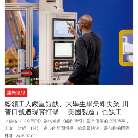
己未來職涯的發展潛力與權益。
國際總經
藍領工人嚴重短缺、大學生畢業即失業 川
普口號遭現實打擊 「美國製造」也缺工
＜編按＞《今周刊》為您精選《紐約時報》最具價值的全球時事，
人文、財經、科技、進步的新聞報導，給您最快速、最前瞻的國際
視野。
日期：2025-07-02