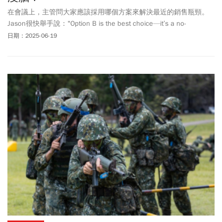
在會議上，主管問大家應該採用哪個方案來解決最近的銷售瓶頸。
Jason很快舉手說："Option B is the best choice—it’s a no-
brainer!"大家聽完紛紛點頭認同，但一旁的新同事悄悄問道：什麼是
日期：2025-06-19
No brainer，沒腦子，這不是在駡人嗎？