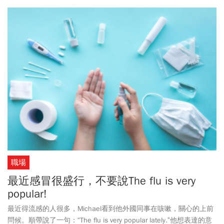
Fox News報導，加州州長紐森已經部署1400名消防員協助滅火，但
預計當地風速將在周四（1/9）達到每小時97公里，讓火勢更加難以
控制。位在當地的台灣民眾在朋友群組內描述當地狀況，他說其中
一場野火距離自家約3-4公里處發生，女兒打包整車東西準備好撤
離，準備一接到撤離通知，馬上離開家：「另一個同學燒到隔壁
了，還好火被滅了」「火已經燒到女兒家附近了，認識的朋友中，
有5家房子燒掉了，真是可怕」。這名台灣民眾說，5個朋友都是打
包好東西，放在車上隨時撤退，所以平安無事。
職場
最近感冒很盛行，不要說The flu is very
popular!
最近得流感的人很多，Michael看到他外國同事在咳嗽，關心的上前
問候。順帶說了一句：“The flu is very popular lately.”他想表達的意