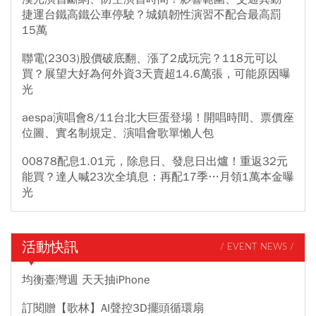
捷運台鐵高鐵公車停駛？城鎮韌性演習不配合最高罰
15萬
聯電(2303)股價破底翻、漲了2成玩完？118元可以
買？展望大好為何外資3天賣超14.6萬張，可能原因曝
光
aespa演唱會8/11台北大巨蛋登場！開唱時間、票價座
位圖、實名制規定、演唱會歌單懶人包
00878配息1.01元，除息日、發息日出爐！重返32元
能買？達人喊23次全填息：再配17季…月領1萬本金曝
光
活動快訊
/ EVENT NEWS /
均衡臺灣週 天天抽iPhone
訂閱贈【歌林】AI聲控3D擺頭循環扇