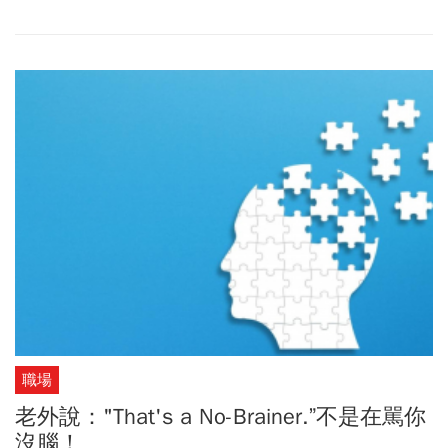
職場
老外說："That's a No-Brainer.”不是在駡你
沒腦！