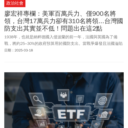
政治社會
廖宏祥專欄：美軍百萬兵力、僅900名將
領，台灣17萬兵力卻有310名將領...台灣國
防支出其實並不低！問題出在這2點
1938年，也就是納粹德國入侵波蘭的前一年，法國與英國為了備
戰，將約25–30%的政府預算用於國防支出。當戰爭爆發且法國淪陷
後，英國迅速提高國防支出，將大約50%的公共支出投入戰爭。
日期：2025-03-18