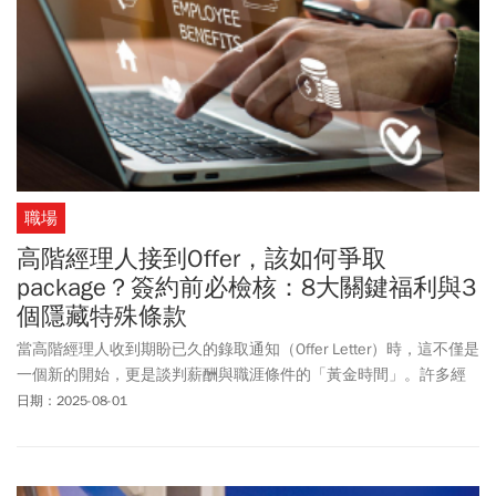
職場
高階經理人接到Offer，該如何爭取
package？簽約前必檢核：8大關鍵福利與3
個隱藏特殊條款
當高階經理人收到期盼已久的錄取通知（Offer Letter）時，這不僅是
一個新的開始，更是談判薪酬與職涯條件的「黃金時間」。許多經
理人常將焦點侷限在月薪高低，卻忽略了這階段的談判重點，其實
日期：2025-08-01
是「整體待遇（Total Compensation Package）」與「角色定位」
的雙重確認。一場成功的談判協商，可以在為自己爭取一個公平且
有保障的環境，並以契約條款落實所有雇主承諾將被實現，確保自