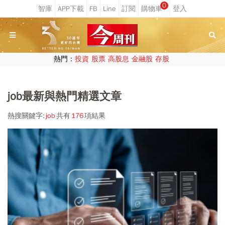
0
熱門：
投資
股票
高股息
金融股
存股
job最新與熱門精選文章
熱搜關鍵字:
job
共有
176
項結果