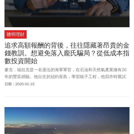
聰明理財
追求高額報酬的背後，往往隱藏著昂貴的金
錢教訓。想避免落入龐氏騙局？從低成本指
數投資開始
麥克．福拉克是一名退伍的海軍軍官，在石油和天然氣產業擁有20
年的豐富經驗。他出生於紐約長島，學習核子工程，他寫作時嘗試
帶著紐約人的懷疑眼光、工程師的邏輯感，希望還帶著一絲幽默
日期：2025-01-15
感。他退休後享受旅行、寫部落格和試算表。