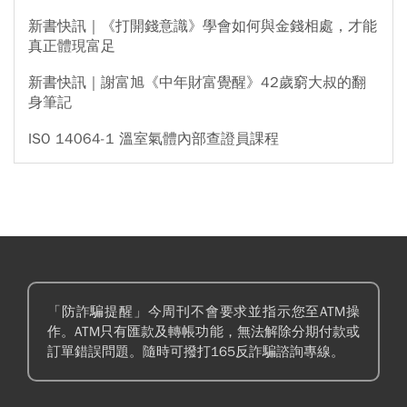
新書快訊｜《打開錢意識》學會如何與金錢相處，才能
真正體現富足
新書快訊｜謝富旭《中年財富覺醒》42歲窮大叔的翻
身筆記
ISO 14064-1 溫室氣體內部查證員課程
「防詐騙提醒」今周刊不會要求並指示您至ATM操
作。ATM只有匯款及轉帳功能，無法解除分期付款或
訂單錯誤問題。隨時可撥打165反詐騙諮詢專線。