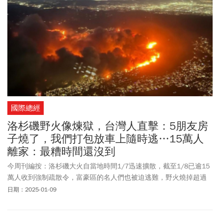
國際總經
洛杉磯野火像煉獄，台灣人直擊：5朋友房
子燒了，我們打包放車上隨時逃…15萬人
離家：最糟時間還沒到
今周刊編按：洛杉磯大火自當地時間1/7迅速擴散，截至1/8已逾15
萬人收到強制疏散令，富豪區的名人們也被迫逃難，野火燒掉超過
8000公頃、上千棟建築物毀了，逾百萬名用戶斷電。洛杉磯搶救史
日期：2025-01-09
上最嚴重野火，目前有11處正在肆虐，其中4場仍然無法控制，已有
5人罹難。初估災損超過500億美元，且最慘狀況恐怕時間還沒到。