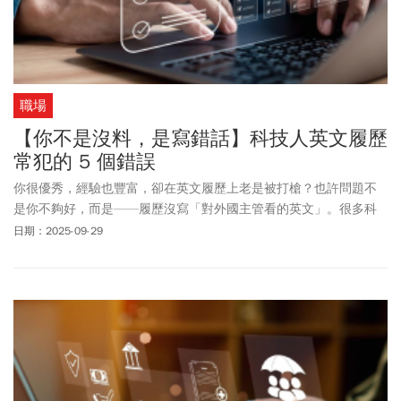
職場
【你不是沒料，是寫錯話】科技人英文履歷
常犯的 5 個錯誤
你很優秀，經驗也豐富，卻在英文履歷上老是被打槍？也許問題不
是你不夠好，而是——履歷沒寫「對外國主管看的英文」。很多科
技專業人才寫英文履歷時，不知不覺就用了「翻譯出來的中文」，
日期：2025-09-29
看起來像學生報告或公司內部文件，而不是國際職場的專業申請
書。以下是最常見的 5 個錯誤：