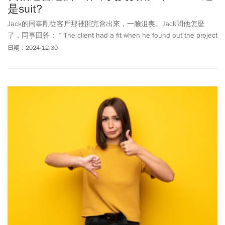
是suit?
Jack的同事剛從客戶那裡開完會出來，一臉沮喪。Jack問他怎麼
了，同事回答：＂The client had a fit when he found out the project
was delayed.＂什麼＂fit”是指很合適嗎？案子往後延了很合適，為
日期：2024-12-30
什麼同事的臉色這麼難看？