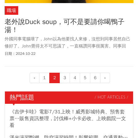
職場
老外說Duck soup，可不是要請你喝鴨子
湯！
外國同事電腦壞了，John以為他要找人來修，沒想到同事居然自己
修好了。John覺得太不可思議了，一直稱讚同事很厲害。同事回
答：＂It’s duck soup for anyone with the right tools.＂Duck soup?
日期：2024-10-22
鴨子湯？這是什麼大力神湯？Duck soup真正的意思，你一定想不
到。
«
1
2
3
4
5
6
»
熱門話題
/ HOT ARTICLES /
《吉伊卡哇》電影7/31上映！威秀影城特典、預售套
票…販售資訊整理，討伐棒+小卡必收、上映戲院一文
看
漢光演習斷網、防空演習時間！影響範圍、交通異動…