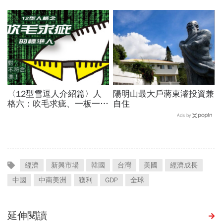
〈12型雪逗人介紹篇〉人
陽明山最大戶蔣東濬投資兼
格六：吹毛求疵、一板一眼
自住
的標準人
Ads by
經濟
新興市場
韓國
台灣
美國
經濟成長
中國
中南美洲
獲利
GDP
全球
延伸閱讀