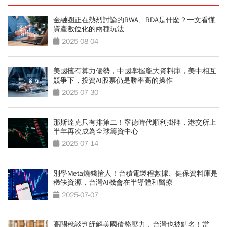
金融圈正在熱烈討論的RWA、RDA是什麼？一文看懂
資產數位化的兩種玩法
2025-08-04
美國擁有算力優勢，中國掌握龐大資料庫，美中相互
競爭下，投資AI股票仍是勝率高的操作
2025-07-30
那斯達克只有排第二！寧德時代順利掛牌，港交所上
半年再次成為全球籌資中心
2025-07-14
別學Meta燒錢搶人！台積電製程數據、健保資料庫是
稀缺資源，台灣AI機會在半導體和醫療
2025-07-07
高關稅談判紓解美國債務壓力，台灣也被點名！當