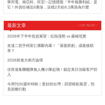
華邦電、南亞科、旺宏…記憶體股「半年報勝利組」是
它！外資狂補近6萬張，這檔2天砍6.2萬張為什麼
最新文章
/ HOT NEWS /
2026年下半年投資展望：狂熱漲勢 vs 嚴峻現實
友達二把手柯富仁裸辭內幕！「落後群創」成最後稻
草？
2026前進大南方論壇
佳世達集團艦隊無人機小隊起飛！鎖定美日頂級客戶切
入
今周刊30週年特輯｜更好的台灣：回望精彩風雲，預
見前瞻行動