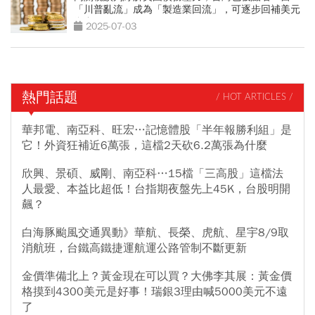
「川普亂流」成為「製造業回流」，可逐步回補美元
資產
2025-07-03
熱門話題
/ HOT ARTICLES /
華邦電、南亞科、旺宏…記憶體股「半年報勝利組」是
它！外資狂補近6萬張，這檔2天砍6.2萬張為什麼
欣興、景碩、威剛、南亞科…15檔「三高股」這檔法
人最愛、本益比超低！台指期夜盤先上45K，台股明開
飆？
白海豚颱風交通異動》華航、長榮、虎航、星宇8/9取
消航班，台鐵高鐵捷運航運公路管制不斷更新
金價準備北上？黃金現在可以買？大佛李其展：黃金價
格摸到4300美元是好事！瑞銀3理由喊5000美元不遠
了