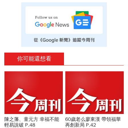
你可能還想看
陳之藩、童元方 幸福不能
60歲老么廖東漢 帶領福華
輕易說破 P.48
再創新局 P.42