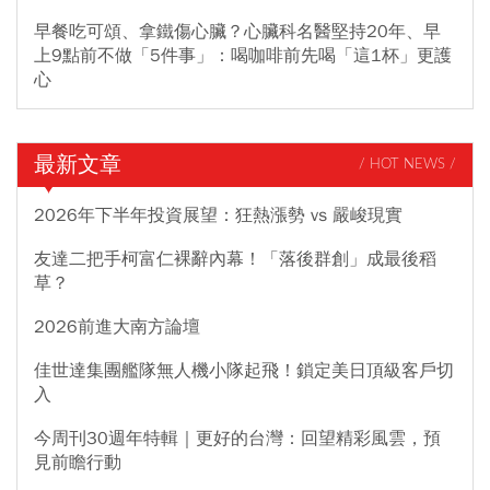
早餐吃可頌、拿鐵傷心臟？心臟科名醫堅持20年、早
上9點前不做「5件事」：喝咖啡前先喝「這1杯」更護
心
最新文章
/ HOT NEWS /
2026年下半年投資展望：狂熱漲勢 vs 嚴峻現實
友達二把手柯富仁裸辭內幕！「落後群創」成最後稻
草？
2026前進大南方論壇
佳世達集團艦隊無人機小隊起飛！鎖定美日頂級客戶切
入
今周刊30週年特輯｜更好的台灣：回望精彩風雲，預
見前瞻行動