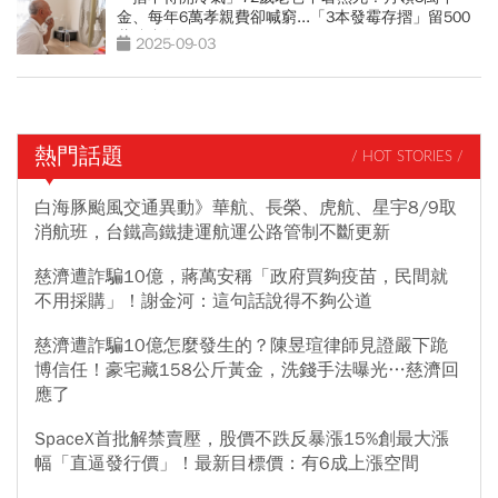
金、每年6萬孝親費卻喊窮...「3本發霉存摺」留500
萬遺產啟示
2025-09-03
熱門話題
/ HOT STORIES /
白海豚颱風交通異動》華航、長榮、虎航、星宇8/9取
消航班，台鐵高鐵捷運航運公路管制不斷更新
慈濟遭詐騙10億，蔣萬安稱「政府買夠疫苗，民間就
不用採購」！謝金河：這句話說得不夠公道
慈濟遭詐騙10億怎麼發生的？陳昱瑄律師見證嚴下跪
博信任！豪宅藏158公斤黃金，洗錢手法曝光…慈濟回
應了
SpaceX首批解禁賣壓，股價不跌反暴漲15%創最大漲
幅「直逼發行價」！最新目標價：有6成上漲空間