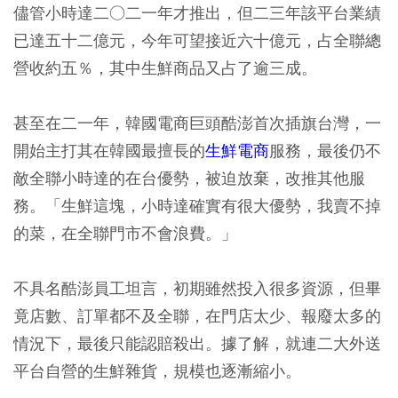
儘管小時達二○二一年才推出，但二三年該平台業績
已達五十二億元，今年可望接近六十億元，占全聯總
營收約五％，其中生鮮商品又占了逾三成。
甚至在二一年，韓國電商巨頭酷澎首次插旗台灣，一
開始主打其在韓國最擅長的
生鮮電商
服務，最後仍不
敵全聯小時達的在台優勢，被迫放棄，改推其他服
務。「生鮮這塊，小時達確實有很大優勢，我賣不掉
的菜，在全聯門市不會浪費。」
不具名酷澎員工坦言，初期雖然投入很多資源，但畢
竟店數、訂單都不及全聯，在門店太少、報廢太多的
情況下，最後只能認賠殺出。據了解，就連二大外送
平台自營的生鮮雜貨，規模也逐漸縮小。