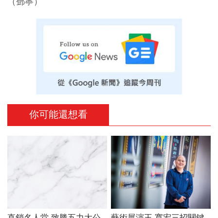
（鄧寧）
你可能還想看
直銷名人堂 致勝五力大公
藝術展演王 寬宏三招關鍵