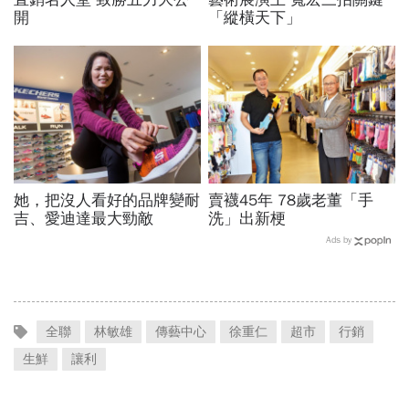
開
「縱橫天下」
她，把沒人看好的品牌變耐
賣襪45年 78歲老董「手
吉、愛迪達最大勁敵
洗」出新梗
Ads by
全聯
林敏雄
傳藝中心
徐重仁
超市
行銷
生鮮
讓利