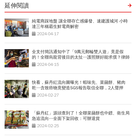
延伸閱讀
純電商踩地盤 讓全聯存亡感爆發、速建護城河 小時
達三年稱霸生鮮電商解密
2024-04-17
全支付簡訊通知中了「9萬元郵輪雙人遊」竟是假
的！全聯烏龍背後目的太扯…護照辦好能求償？律師
解答
2024-04-15
快看，蘇丹紅流向圖曝光！蝦味先、菜䔕餅、豬肉
乾…含致癌物竟變造SGS報告取信全聯，2人聲押
2024-02-27
「蘇丹紅」源頭查到了！全聯菜䔕餅也中鏢、衛生局
急追流向⋯全面下架回收：可辦退貨
2024-02-25