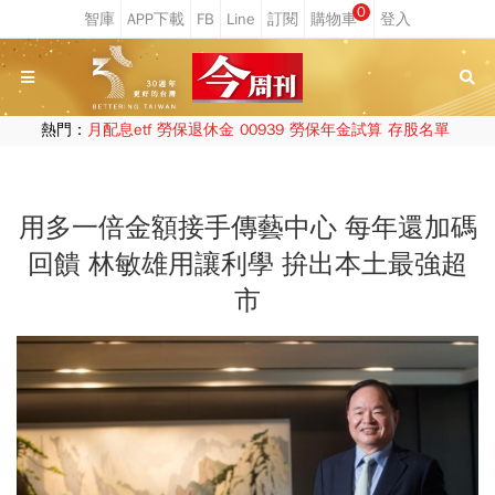
0
熱門：
月配息etf
勞保退休金
00939
勞保年金試算
存股名單
用多一倍金額接手傳藝中心 每年還加碼
回饋 林敏雄用讓利學 拚出本土最強超
市