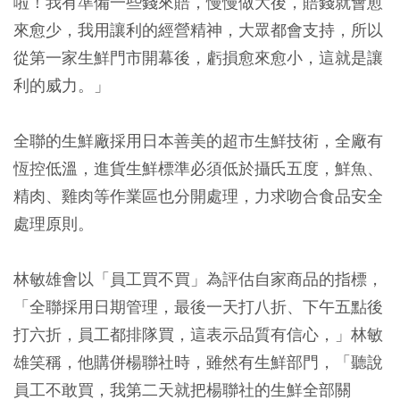
啦！我有準備一些錢來賠，慢慢做大後，賠錢就會愈
來愈少，我用讓利的經營精神，大眾都會支持，所以
從第一家生鮮門市開幕後，虧損愈來愈小，這就是讓
利的威力。」
全聯的生鮮廠採用日本善美的超市生鮮技術，全廠有
恆控低溫，進貨生鮮標準必須低於攝氏五度，鮮魚、
精肉、雞肉等作業區也分開處理，力求吻合食品安全
處理原則。
林敏雄會以「員工買不買」為評估自家商品的指標，
「全聯採用日期管理，最後一天打八折、下午五點後
打六折，員工都排隊買，這表示品質有信心，」林敏
雄笑稱，他購併楊聯社時，雖然有生鮮部門，「聽說
員工不敢買，我第二天就把楊聯社的生鮮全部關