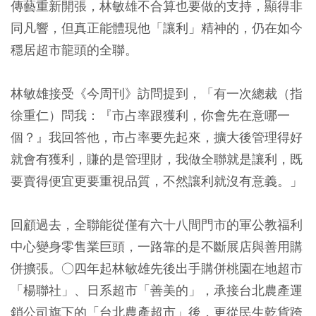
傳藝重新開張，林敏雄不合算也要做的支持，顯得非
同凡響，但真正能體現他「讓利」精神的，仍在如今
穩居超市龍頭的全聯。
林敏雄接受《今周刊》訪問提到，「有一次總裁（指
徐重仁）問我：『市占率跟獲利，你會先在意哪一
個？』我回答他，市占率要先起來，擴大後管理得好
就會有獲利，賺的是管理財，我做全聯就是讓利，既
要賣得便宜更要重視品質，不然讓利就沒有意義。」
回顧過去，全聯能從僅有六十八間門市的軍公教福利
中心變身零售業巨頭，一路靠的是不斷展店與善用購
併擴張。○四年起林敏雄先後出手購併桃園在地超市
「楊聯社」、日系超市「善美的」，承接台北農產運
銷公司旗下的「台北農產超市」後，更從民生乾貨跨