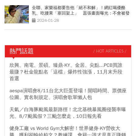
全聯、家樂福都要告他「絕不和解」！網紅喝優酪
乳、吃腰果「塞回架上」 囂張畫面曝光：不會被發
現
2024-01-28
熱門話題
/ HOT ARTICLES /
欣興、南電、景碩、臻鼎-KY、金居、尖點...PCB買誰
最賺？杜金龍點名「這檔」爆炸性強漲，11月末升段
首選
aespa演唱會8/11台北大巨蛋登場！開唱時間、票價座
位圖、實名制規定、演唱會歌單懶人包
天氣／白海豚颱風最新路徑！北北基桃暴風圈侵襲率曝
光、8/7颱風假？三颱怎麼走，10日報先看
健身工廠 vs World Gym大解密！世界健身-KY營收大
勝，獲利卻輸給柏文？教練課、會籍…誰才是真正賺錢