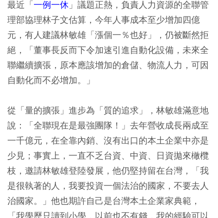
最近「
一例一休
」議題正熱，負責人力資源的全聯管
理部協理林子文估算，今年人事成本至少增加四億
元，有人建議林敏雄「漲個一％也好」，仍被斷然拒
絕，「董事長反而下令加速引進自動化設備，未來全
聯繼續擴張，原本應該增加的倉儲、物流人力，可因
自動化而不必增加。」
從「量的擴張」進步為「質的追求」，林敏雄滿意地
說：「全聯現在是最強團隊！」去年營收成長兩成至
一千億元，在全靠內銷、沒有出口的本土企業中亦是
少見；事實上，一直不乏台資、中資、日資拋來橄欖
枝，邀請林敏雄登陸發展，他仍堅持留在台灣，「我
是很執著的人，我要投資一個法治的國家，不要去人
治國家。」他也期許自己是台灣本土企業家典範，
「我學歷只讀到小學，以前也不有錢，我的經驗可以