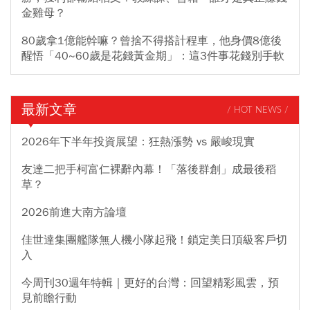
金雞母？
80歲拿1億能幹嘛？曾捨不得搭計程車，他身價8億後
醒悟「40~60歲是花錢黃金期」：這3件事花錢別手軟
最新文章
/ HOT NEWS /
2026年下半年投資展望：狂熱漲勢 vs 嚴峻現實
友達二把手柯富仁裸辭內幕！「落後群創」成最後稻
草？
2026前進大南方論壇
佳世達集團艦隊無人機小隊起飛！鎖定美日頂級客戶切
入
今周刊30週年特輯｜更好的台灣：回望精彩風雲，預
見前瞻行動