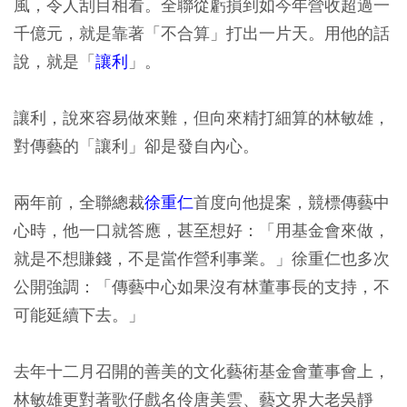
風，令人刮目相看。全聯從虧損到如今年營收超過一
千億元，就是靠著「不合算」打出一片天。用他的話
說，就是「
讓利
」。
讓利，說來容易做來難，但向來精打細算的林敏雄，
對傳藝的「讓利」卻是發自內心。
兩年前，全聯總裁
徐重仁
首度向他提案，競標傳藝中
心時，他一口就答應，甚至想好：「用基金會來做，
就是不想賺錢，不是當作營利事業。」徐重仁也多次
公開強調：「傳藝中心如果沒有林董事長的支持，不
可能延續下去。」
去年十二月召開的善美的文化藝術基金會董事會上，
林敏雄更對著歌仔戲名伶唐美雲、藝文界大老吳靜