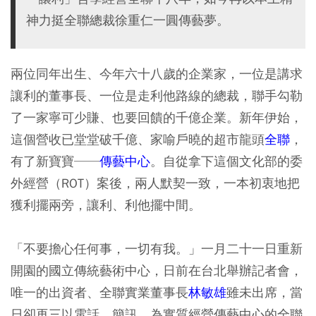
神力挺全聯總裁徐重仁一圓傳藝夢。
兩位同年出生、今年六十八歲的企業家，一位是講求
讓利的董事長、一位是走利他路線的總裁，聯手勾勒
了一家寧可少賺、也要回饋的千億企業。新年伊始，
這個營收已堂堂破千億、家喻戶曉的超市龍頭
全聯
，
有了新寶寶──
傳藝中心
。自從拿下這個文化部的委
外經營（ROT）案後，兩人默契一致，一本初衷地把
獲利擺兩旁，讓利、利他擺中間。
「不要擔心任何事，一切有我。」一月二十一日重新
開園的國立傳統藝術中心，日前在台北舉辦記者會，
唯一的出資者、全聯實業董事長
林敏雄
雖未出席，當
日卻再三以電話、簡訊，為實質經營傳藝中心的全聯