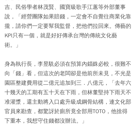
吉、民俗學者林茂賢、國寶級歌手江蕙等外部董事
說，「經營團隊如果賠錢，一定會不自覺往商業化靠
攏，請你們一定要幫我監督，把他們拉回來。傳藝的
KPI只有一個，就是好好傳承台灣的傳統文化藝
術。」
身為執行長，李昱駪必須在預算內錙銖必較，很難不
向「錢」看，但這次的老闆卻是他前所未見，不光是
園區整建費用從二億元追加到三．八億元，「去年六
十幾天的工期有五十天在下雨，但林董堅持下雨天不
准灌漿，還主動將入口處升級成鋼骨結構，連文化部
官員來勘查，都驚訝於廁所竟全部用TOTO，他捨得
下重本，我想守住錢都沒辦法。」