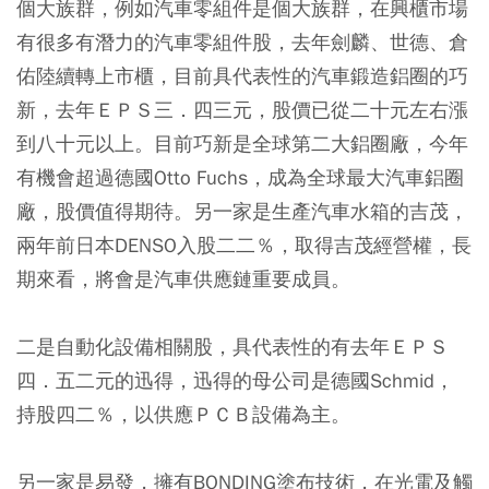
個大族群，例如汽車零組件是個大族群，在興櫃市場
有很多有潛力的汽車零組件股，去年劍麟、世德、倉
佑陸續轉上市櫃，目前具代表性的汽車鍛造鋁圈的巧
新，去年ＥＰＳ三．四三元，股價已從二十元左右漲
到八十元以上。目前巧新是全球第二大鋁圈廠，今年
有機會超過德國Otto Fuchs，成為全球最大汽車鋁圈
廠，股價值得期待。另一家是生產汽車水箱的吉茂，
兩年前日本DENSO入股二二％，取得吉茂經營權，長
期來看，將會是汽車供應鏈重要成員。
二是自動化設備相關股，具代表性的有去年ＥＰＳ
四．五二元的迅得，迅得的母公司是德國Schmid，
持股四二％，以供應ＰＣＢ設備為主。
另一家是易發，擁有BONDING塗布技術，在光電及觸