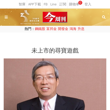
0
熱門：
鋼鐵股
富邦金
開發金
鴻海
升息
未上市的尋寶遊戲