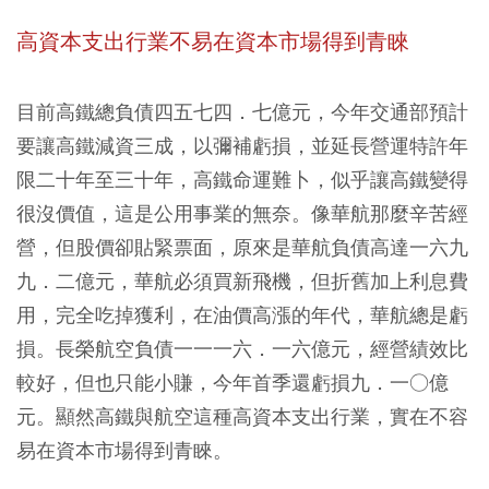
高資本支
出行業不易在資本市場得到青睞
目前高鐵總負債四五七四．七億元，今年交通部預計
要讓高鐵減資三成，以彌補虧損，並延長營運特許年
限二十年至三十年，高鐵命運難卜，似乎讓高鐵變得
很沒價值，這是公用事業的無奈。像華航那麼辛苦經
營，但股價卻貼緊票面，原來是華航負債高達一六九
九．二億元，華航必須買新飛機，但折舊加上利息費
用，完全吃掉獲利，在油價高漲的年代，華航總是虧
損。長榮航空負債一一一六．一六億元，經營績效比
較好，但也只能小賺，今年首季還虧損九．一○億
元。顯然高鐵與航空這種高資本支出行業，實在不容
易在資本市場得到青睞。