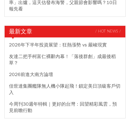
率」出爐，這天估發布海警，父親節會影響嗎？10日
報先看
最新文章
/ HOT NEWS /
2026年下半年投資展望：狂熱漲勢 vs 嚴峻現實
友達二把手柯富仁裸辭內幕！「落後群創」成最後稻
草？
2026前進大南方論壇
佳世達集團艦隊無人機小隊起飛！鎖定美日頂級客戶切
入
今周刊30週年特輯｜更好的台灣：回望精彩風雲，預
見前瞻行動