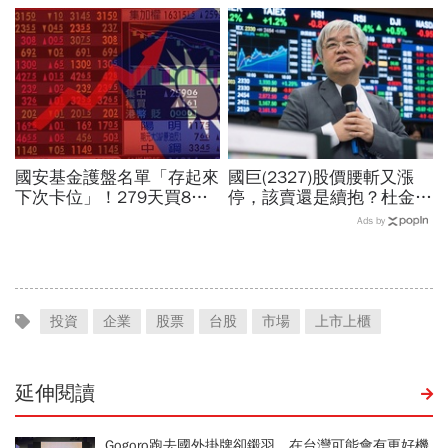
賣超5.7萬張，可能原因曝
說時間就在今天，牛肉大塊
光
嗎
國安基金護盤名單「存起來
國巨(2327)股價腰斬又漲
下次卡位」！279天買8檔
停，該賣還是續抱？杜金龍
翻倍賺百億：鴻海、台達
預言重演華城狂飆走勢「解
Ads by
電...唯一金融股是它
套時間曝光」！群創、南亞
科也點名
投資
企業
股票
台股
市場
上市上櫃
延伸閱讀
Gogoro跑去國外掛牌卻鎩羽，在台灣可能會有更好機