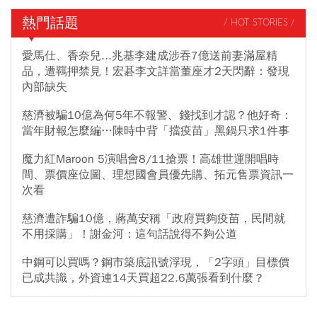
熱門話題
/ HOT STORIES /
愛馬仕、香奈兒...兆基李建成涉吞7億送前妻滿屋精
品，遭羈押禁見！宏碁李文詳當董座才2天閃辭：發現
內部缺失
慈濟被騙10億為何5年不報警、錢找到才認？他好奇：
當年財報怎麼編…陳時中背「擋疫苗」黑鍋只求1件事
魔力紅Maroon 5演唱會8/11搶票！高雄世運開唱時
間、票價座位圖、理想國會員優先購、拓元售票資訊一
次看
慈濟遭詐騙10億，蔣萬安稱「政府買夠疫苗，民間就
不用採購」！謝金河：這句話說得不夠公道
中鋼可以買嗎？鋼市築底訊號浮現，「2字頭」目標價
已成共識，外資連14天買超22.6萬張看到什麼？