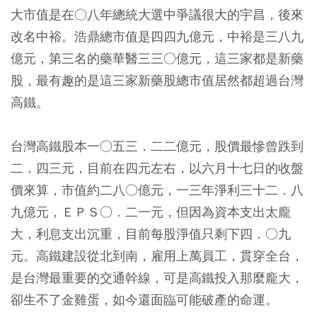
大市值是在○八年總統大選中爭議很大的宇昌，後來
改名中裕。浩鼎總市值是四四九億元，中裕是三八九
億元，第三名的藥華醫三三○億元，這三家都是新藥
股，最有趣的是這三家新藥股總市值居然都超過台灣
高鐵。
台灣高鐵股本一○五三．二二億元，股價最慘曾跌到
二．四三元，目前在四元左右，以六月十七日的收盤
價來算，市值約二八○億元，一三年淨利三十二．八
九億元，ＥＰＳ○．二一元，但因為資本支出太龐
大，利息支出沉重，目前每股淨值只剩下四．○九
元。高鐵建設從北到南，雇用上萬員工，貫穿全台，
是台灣最重要的交通幹線，可是高鐵投入那麼龐大，
卻生不了金雞蛋，如今還面臨可能破產的命運。