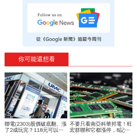
你可能還想看
聯電(2303)股價破底翻、漲
不要只看南亞科華邦電！旺
了2成玩完？118元可以
宏群聯和它都漲停，8記憶
買？展望大好為何外資2天
體股各擁啥利多？華邦電法