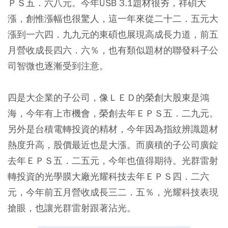
ＰＳ五．六八元。今年USB 3.1題材很夯，祥碩大
漲，創惟漲幅也很驚人，這一年來從二十二．五元大
漲到一六四．九九元的東碩也展現高成長力道，前五
月營收成長四六．六％，也有類似題材的聯發科子公
司智微也逐漸受到注意。
四是大企業的子公司，像ＬＥＤ的榮創大股東是鴻
海，今年有上市機會，榮創去年ＥＰＳ五．二九元。
另外是台積電轉投資的精材，今年因為指紋辨識題材
熱度升高，股價最近也是大漲。而廣積的子公司廣錠
去年ＥＰＳ五．二五元，今年也值得期待。光群雷射
轉投資的光學膜大廠光耀科技去年ＥＰＳ四．二六
元，今年前五月營收成長三二．五％，光耀科技表現
搶眼，也讓光群雷射跟著沾光。