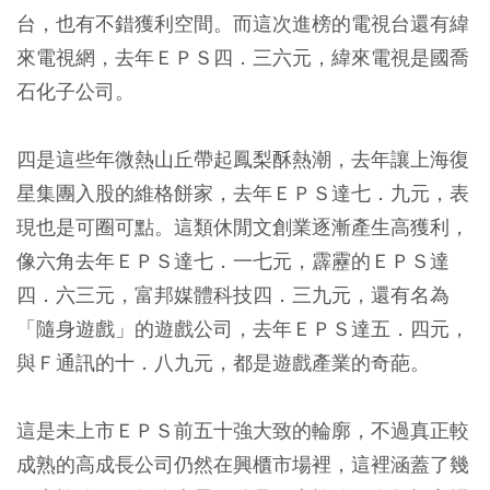
台，也有不錯獲利空間。而這次進榜的電視台還有緯
來電視網，去年ＥＰＳ四．三六元，緯來電視是國喬
石化子公司。
四是這些年微熱山丘帶起鳳梨酥熱潮，去年讓上海復
星集團入股的維格餅家，去年ＥＰＳ達七．九元，表
現也是可圈可點。這類休閒文創業逐漸產生高獲利，
像六角去年ＥＰＳ達七．一七元，霹靂的ＥＰＳ達
四．六三元，富邦媒體科技四．三九元，還有名為
「隨身遊戲」的遊戲公司，去年ＥＰＳ達五．四元，
與Ｆ通訊的十．八九元，都是遊戲產業的奇葩。
這是未上市ＥＰＳ前五十強大致的輪廓，不過真正較
成熟的高成長公司仍然在興櫃市場裡，這裡涵蓋了幾