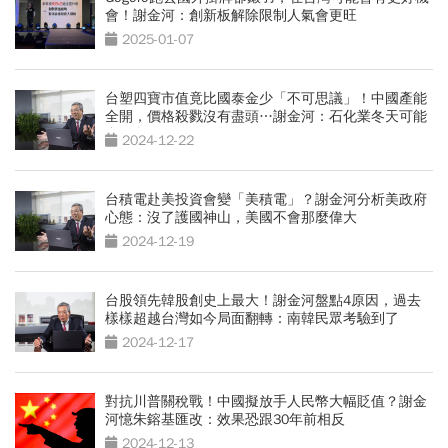
會！謝金河：創新板解除限制人氣會更旺
2025-01-07
台塑四寶市值竟比國泰金少「不可思議」！中國產能
全開，價格殺戮沒有盡頭…謝金河：石化業冬天可能
會很久
2024-12-22
台積電赴美投資會變「美積電」？謝金河分析美政府
心態：沒了護國神山，美國不會那麼偉大
2024-12-19
台股領先韓股創史上最大！謝金河盤點4原因，過去
樣樣超越台灣如今局面翻轉：南韓民眾考驗到了
2024-12-17
對抗川普關稅戰！中國擬放手人民幣大幅貶值？謝金
河憶朱鎔基匯改：效果恐跟30年前相反
2024-12-13