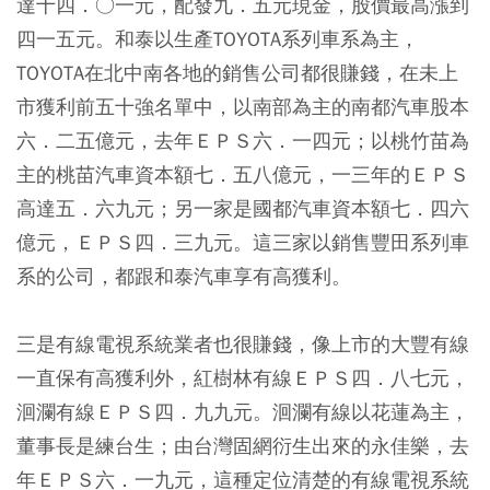
達十四．○一元，配發九．五元現金，股價最高漲到
四一五元。和泰以生產TOYOTA系列車系為主，
TOYOTA在北中南各地的銷售公司都很賺錢，在未上
市獲利前五十強名單中，以南部為主的南都汽車股本
六．二五億元，去年ＥＰＳ六．一四元；以桃竹苗為
主的桃苗汽車資本額七．五八億元，一三年的ＥＰＳ
高達五．六九元；另一家是國都汽車資本額七．四六
億元，ＥＰＳ四．三九元。這三家以銷售豐田系列車
系的公司，都跟和泰汽車享有高獲利。
三是有線電視系統業者也很賺錢，像上市的大豐有線
一直保有高獲利外，紅樹林有線ＥＰＳ四．八七元，
洄瀾有線ＥＰＳ四．九九元。洄瀾有線以花蓮為主，
董事長是練台生；由台灣固網衍生出來的永佳樂，去
年ＥＰＳ六．一九元，這種定位清楚的有線電視系統