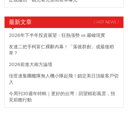
止或撤照…觀光署完整黑名單曝光
最新文章
/ HOT NEWS /
2026年下半年投資展望：狂熱漲勢 vs 嚴峻現實
友達二把手柯富仁裸辭內幕！「落後群創」成最後稻
草？
2026前進大南方論壇
佳世達集團艦隊無人機小隊起飛！鎖定美日頂級客戶切
入
今周刊30週年特輯｜更好的台灣：回望精彩風雲，預
見前瞻行動