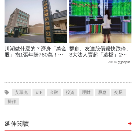
賣超5.7萬張，可能原因曝
標...真能複製鈺創、晶豪科
光
噴一波？
川湖做什麼的？躋身「萬金
群創、友達股價殺快跌停、
股」抱1張年賺760萬！傳
3大法人賣超「這檔」2萬
產鐵工廠如何翻身「只有兩
張有原因？面板股修正完能
Ads by
根鐵憑什麼賣這麼貴」？
買？大摩1理由補刀
艾瑞克
ETF
金融
投資
理財
股息
交易
操作
延伸閱讀