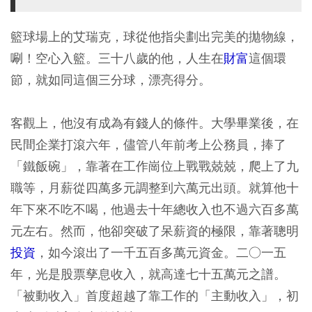
籃球場上的艾瑞克，球從他指尖劃出完美的拋物線，
唰！空心入籃。三十八歲的他，人生在
財富
這個環
節，就如同這個三分球，漂亮得分。
客觀上，他沒有成為有錢人的條件。大學畢業後，在
民間企業打滾六年，儘管八年前考上公務員，捧了
「鐵飯碗」，靠著在工作崗位上戰戰兢兢，爬上了九
職等，月薪從四萬多元調整到六萬元出頭。就算他十
年下來不吃不喝，他過去十年總收入也不過六百多萬
元左右。然而，他卻突破了呆薪資的極限，靠著聰明
投資
，如今滾出了一千五百多萬元資金。二○一五
年，光是股票孳息收入，就高達七十五萬元之譜。
「被動收入」首度超越了靠工作的「主動收入」，初