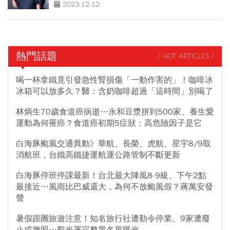
力氣了」
2023-12-12
熱門話題
/ HOT ARTICLES /
喝一杯拿鐵竟引發急性腎損傷「一動作害的」！咖啡冰
冰箱可以放多久？醫：含奶咖啡超過「這時間」別喝了
林炳生70歲食道癌病逝…永和豆漿拼到500家、養生愛
運動為何罹癌？食道癌初期5症狀：高危險因子是它
白海豚颱風交通異動》華航、長榮、虎航、星宇8/9取
消航班，台鐵高鐵捷運航運公路管制不斷更新
白海豚停班停課最新！台北最大陣風8-9級、下午2點
最接近…風雨比巴威還大，為何不放颱風假？蔣萬安發
聲
暑假跟團旅遊注意！知名旅行社遭勒令停業、9家遭廢