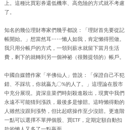
上。這種比買彩券還低機率、高危險的方式就不考慮
了。
知名的幾位理財專家們幾乎都說：「理財首先要從記
帳開始。」想當然耳……懶人如我，肯定懶得照做。
我只用分帳戶的方式，一領到薪水就留下當月生活
費，剩下的就轉到另一個神祕（很難提領的）帳戶。
中國自媒體作家「半佛仙人」曾說：「保證自己不犯
錯、不踩坑，你就贏九〇%的人了。」這理論在股市
中充分展現。資深韭菜們時刻殺進殺出，現實中我們
永遠不可能猜到漲跌，最後多是慘賠。這時懶得動的
人雖然沒跟到漲勢，但比起瞎操作至少沒賠。更進階
一點可以選擇不單押個股、買ETF，定期定額自動扣
款的懶人又多了一點贏面。