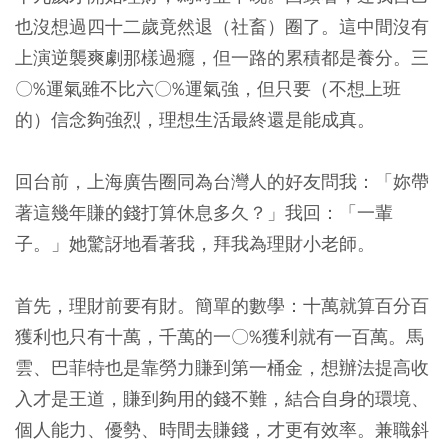
也沒想過四十二歲竟然退（社畜）圈了。這中間沒有
上演逆襲爽劇那樣過癮，但一路的累積都是養分。三
〇%運氣雖不比六〇%運氣強，但只要（不想上班
的）信念夠強烈，理想生活最終還是能成真。
回台前，上海廣告圈同為台灣人的好友問我：「妳帶
著這幾年賺的錢打算休息多久？」我回：「一輩
子。」她驚訝地看著我，拜我為理財小老師。
首先，理財前要有財。簡單的數學：十萬就算百分百
獲利也只有十萬，千萬的一〇%獲利就有一百萬。馬
雲、巴菲特也是靠勞力賺到第一桶金，
想辦法提高收
入才是王道，賺到夠用的錢不難，結合自身的環境、
個人能力、優勢、時間去賺錢，才更有效率
。兼職斜