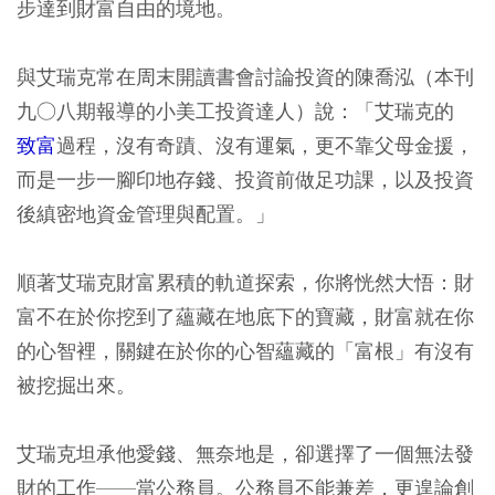
步達到財富自由的境地。
與艾瑞克常在周末開讀書會討論投資的陳喬泓（本刊
九○八期報導的小美工投資達人）說：「艾瑞克的
致富
過程，沒有奇蹟、沒有運氣，更不靠父母金援，
而是一步一腳印地存錢、投資前做足功課，以及投資
後縝密地資金管理與配置。」
順著艾瑞克財富累積的軌道探索，你將恍然大悟：財
富不在於你挖到了蘊藏在地底下的寶藏，財富就在你
的心智裡，關鍵在於你的心智蘊藏的「富根」有沒有
被挖掘出來。
艾瑞克坦承他愛錢、無奈地是，卻選擇了一個無法發
財的工作——當公務員。公務員不能兼差，更遑論創