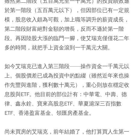
雖然第二階段（五百萬元至一千萬元）的投資績效遜
於第一階段（五百萬元以下），但因部位已有一定規
模，股息收入頗為可觀，加上職等調升的薪資成長，
第二階段財富絕對金額的增長，反而不遜於第一階
段。再因陸股大漲的臨門一腳，使艾瑞克僅僅花二年
多的時間，就把手上資金滾到一千萬元大關。
如今艾瑞克已進入第三階段——操作資金一千萬元以
上。個股價差已成為投資中的點綴（雖然近年來也操
作先豐與進階，獲利數十萬元），重心則放在穩定收
息股與ETF。他目前的部位計有：中華電、中壽、德
律、鑫永銓、寶來高股息ETF、華夏滬深三百指數
ETF、香港盈富基金、領匯房產基金。
尚未買房的艾瑞克，前年結婚了，他打算買人生第一