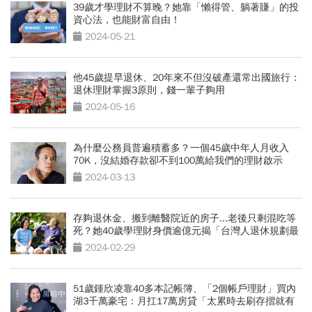
39歲才學理財不算晚？她靠「懶得管、躺著賺」的投
資心法，也能財富自由！
2024-05-21
他45歲提早退休、20年來不但沒破產還常出國旅行：
退休理財掌握3原則，錢一輩子夠用
2024-05-16
為什麼公務員普遍積蓄多？一個45歲中年人月收入
70K，沒結婚存款卻不到100萬給我們的理財啟示
2024-03-13
存夠退休金、搬到離醫院近的房子...老後只剩混吃等
死？她40歲學理財身價逾億元揭「台灣人退休規劃最
大錯誤」
2024-02-29
51歲鍾欣凌靠40多本記帳簿、「2個帳戶理財」買內
湖3千萬豪宅：月扛17萬房貸「太累時去刷存摺就有