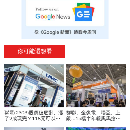
你可能還想看
聯電(2303)股價破底翻、漲
群聯、金像電、聯亞、上
了2成玩完？118元可以
銀...15檔半年報黑馬搶先
買？展望大好為何外資2天
卡位！分析師揭選股4指