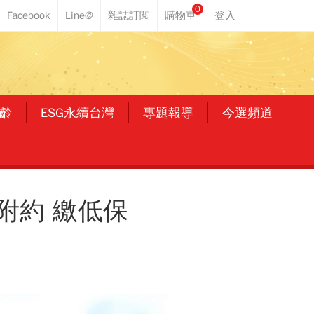
0
齡
ESG永續台灣
專題報導
今選頻道
附約 繳低保