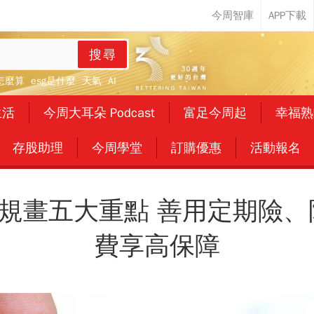
搜尋
怎麼算
esg是什麼
天氣
AI
生活
今周大耳朵 Podcast
富足今周起
幸福熟
存股助理
今周學堂
訂購優惠
活動報名
規畫五大重點 善用定期險、
費享高保障