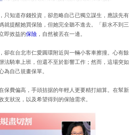
，只知道存錢投資，卻忽略自己已獨立謀生，應該先有
媽就提醒她買保險，但她完全聽不進去。「薪水不到三
立即效益的
保險
，自然被丟在一邊。
，卻在台北市仁愛圓環附近與一輛小客車擦撞。心有餘
辦法騎車上班，但還不至於影響工作；然而，這場突如
心為自己規畫保單。
在保費偏高，手頭拮据的年輕人更要精打細算。在幫新
收支狀況，以及希望得到的保險需求。