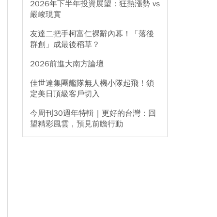
2026年下半年投資展望：狂熱漲勢 vs
嚴峻現實
友達二把手柯富仁裸辭內幕！「落後
群創」成最後稻草？
2026前進大南方論壇
佳世達集團艦隊無人機小隊起飛！鎖
定美日頂級客戶切入
今周刊30週年特輯｜更好的台灣：回
望精彩風雲，預見前瞻行動