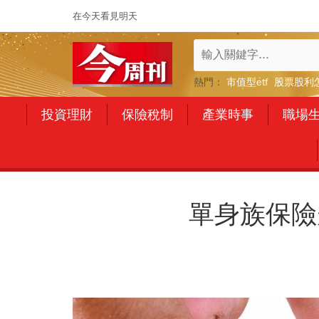
在今天看見明天
熱門：
市值型etf
股票股利
投資理財
保險稅制
產業時事
職場
單身族保險