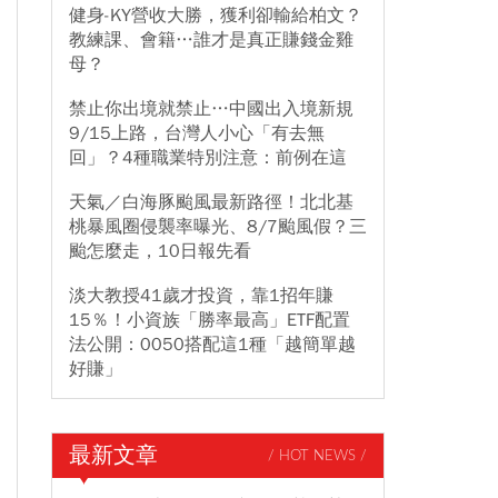
健身-KY營收大勝，獲利卻輸給柏文？
教練課、會籍…誰才是真正賺錢金雞
母？
禁止你出境就禁止…中國出入境新規
9/15上路，台灣人小心「有去無
回」？4種職業特別注意：前例在這
天氣／白海豚颱風最新路徑！北北基
桃暴風圈侵襲率曝光、8/7颱風假？三
颱怎麼走，10日報先看
淡大教授41歲才投資，靠1招年賺
15％！小資族「勝率最高」ETF配置
法公開：0050搭配這1種「越簡單越
好賺」
最新文章
/ HOT NEWS /