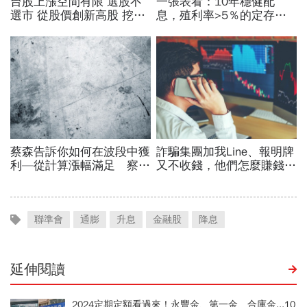
聯準會
通膨
升息
金融股
降息
延伸閱讀
2024定期定額看過來！永豐金、第一金、合庫金...10