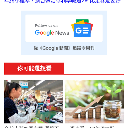
年終小確幸！新台幣活存利率喊逾2% 比定存還要好