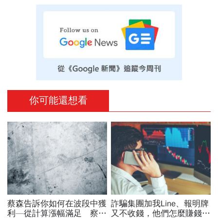
你可能還想看
蔡森告訴你如何在波段中獲
詐騙集團加我Line、報明牌
利—從計算漲幅滿足 察覺
又不收錢，他們怎麼賺錢？