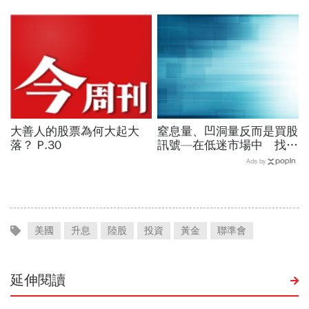
多頭買進訊號
看穿「老師免費帶買股」背
後的秘密
大善人的股票為何大起大
窒息量、凹洞量反而是買股
落？ P.30
訊號—在低迷市場中 找到
最佳買點
Ads by
美國
升息
陸股
投資
黃金
聯準會
延伸閱讀