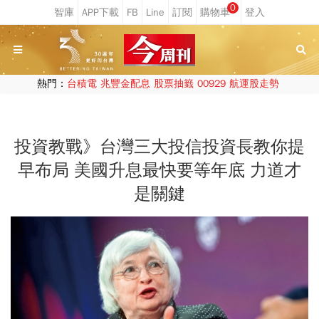
0
熱門：
台積電
兆豐金配息
股票抽籤
00929
航運股走勢
投資教戰》台灣三大投信投資長教你提
早布局 美國升息最快要等年底 力道才
是關鍵