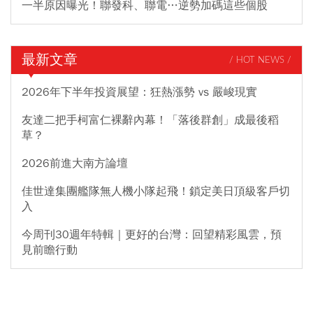
一半原因曝光！聯發科、聯電…逆勢加碼這些個股
最新文章
/ HOT NEWS /
2026年下半年投資展望：狂熱漲勢 vs 嚴峻現實
友達二把手柯富仁裸辭內幕！「落後群創」成最後稻
草？
2026前進大南方論壇
佳世達集團艦隊無人機小隊起飛！鎖定美日頂級客戶切
入
今周刊30週年特輯｜更好的台灣：回望精彩風雲，預
見前瞻行動