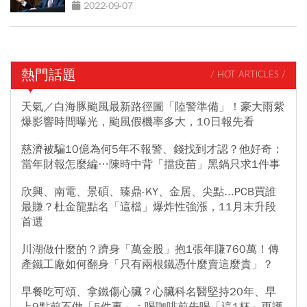
2022-09-07
熱門話題
/ HOT ARTICLES /
天氣／白海豚颱風最新路徑圖「陸警準備」！豪大雨紫
爆影響時間曝光，颱風假機率多大，10日報先看
慈濟被騙10億為何5年不報警、錢找到才認？他好奇：
當年財報怎麼編…陳時中背「擋疫苗」黑鍋只求1件事
欣興、南電、景碩、臻鼎-KY、金居、尖點...PCB買誰
最賺？杜金龍點名「這檔」爆炸性強漲，11月末升段
首選
川湖做什麼的？躋身「萬金股」抱1張年賺760萬！傳
產鐵工廠如何翻身「只有兩根鐵憑什麼賣這麼貴」？
早餐吃可頌、拿鐵傷心臟？心臟科名醫堅持20年、早
上9點前不做「5件事」：喝咖啡前先喝「這1杯」更護