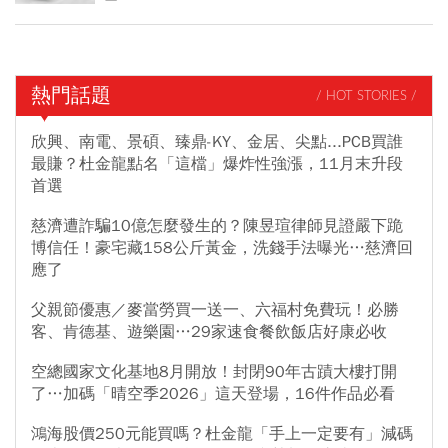
熱門話題
/ HOT STORIES /
欣興、南電、景碩、臻鼎-KY、金居、尖點...PCB買誰
最賺？杜金龍點名「這檔」爆炸性強漲，11月末升段
首選
慈濟遭詐騙10億怎麼發生的？陳昱瑄律師見證嚴下跪
博信任！豪宅藏158公斤黃金，洗錢手法曝光…慈濟回
應了
父親節優惠／麥當勞買一送一、六福村免費玩！必勝
客、肯德基、遊樂園…29家速食餐飲飯店好康必收
空總國家文化基地8月開放！封閉90年古蹟大樓打開
了…加碼「晴空季2026」這天登場，16件作品必看
鴻海股價250元能買嗎？杜金龍「手上一定要有」減碼