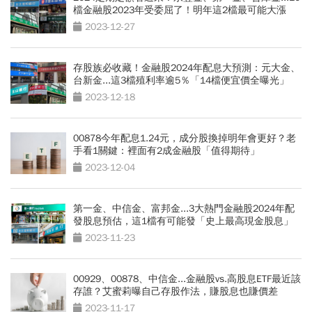
檔金融股2023年受委屈了！明年這2檔最可能大漲
2023-12-27
存股族必收藏！金融股2024年配息大預測：元大金、
台新金...這3檔殖利率逾5％「14檔便宜價全曝光」
2023-12-18
00878今年配息1.24元，成分股換掉明年會更好？老
手看1關鍵：裡面有2成金融股「值得期待」
2023-12-04
第一金、中信金、富邦金...3大熱門金融股2024年配
發股息預估，這1檔有可能發「史上最高現金股息」
2023-11-23
00929、00878、中信金...金融股vs.高股息ETF最近該
存誰？艾蜜莉曝自己存股作法，賺股息也賺價差
2023-11-17