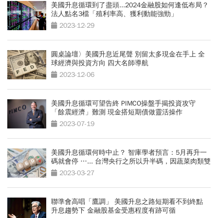
美國升息循環到了盡頭...2024金融股如何逢低布局？
法人點名3檔「殖利率高、獲利動能強勁」
2023-12-29
圓桌論壇〉美國升息近尾聲 別留太多現金在手上 全
球經濟與投資方向 四大名師導航
2023-12-06
美國升息循環可望告終 PIMCO操盤手揭投資攻守
「餘震經濟」難測 現金搭短期債做靈活操作
2023-07-19
美國升息循環何時中止？ 智庫學者預言：5月再升一
碼就會停 …... 台灣央行之所以升半碼，因蔬菜肉類雙
漲
2023-03-27
聯準會高唱「鷹調」 美國升息之路短期看不到終點
升息趨勢下 金融股基金受惠程度有跡可循