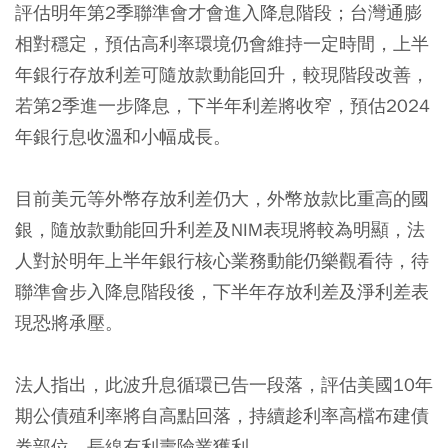
評估明年第2季聯準會才會進入降息階段；台灣通膨
相對穩定，預估高利率環境仍會維持一定時間，上半
年銀行存放利差可隨放款動能回升，較現階段改善，
若第2季進一步降息，下半年利差將收窄，預估2024
年銀行息收溫和小幅成長。
目前美元等外幣存放利差仍大，外幣放款比重高的國
銀，隨放款動能回升利差及NIM表現將較為明顯，法
人對於明年上半年銀行核心業務動能仍樂觀看待，待
聯準會步入降息階段後，下半年存放利差及淨利差表
現恐將承壓。
法人指出，此波升息循環已告一段落，評估美國10年
期公債殖利率將自高點回落，持續趁利率高檔布建債
券部位，長線有利壽險業獲利。