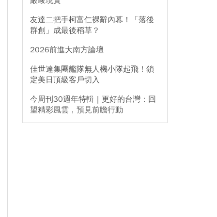
嚴峻現實
友達二把手柯富仁裸辭內幕！「落後
群創」成最後稻草？
2026前進大南方論壇
佳世達集團艦隊無人機小隊起飛！鎖
定美日頂級客戶切入
今周刊30週年特輯｜更好的台灣：回
望精彩風雲，預見前瞻行動