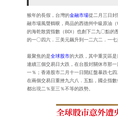
猴年的長假，台灣的
金融市場
從二月三日封
融市場風聲鶴唳，商品的西德州中級原油（
的海乾散貨指數（BDI）也創下二九○點
的一○四六．三美元飆升到一二六二．一七
最聚焦的是
全球股市
的大跌，其中重災區是
連續三個交易日大跌，在台股封關休市那一
一％；香港股市二月十一日開紅盤暴跌七四
在兩個交易日重挫九六八．五點，國企指數
都出現二％至三％不等的跌勢。