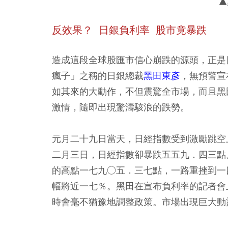
▲
反效果？ 日銀負利率 股市竟暴跌
造成這段全球股匯市信心崩跌的源頭，正是
瘋子」之稱的日銀總裁
黑田東彥
，無預警宣
如其來的大動作，不但震驚全市場，而且黑
激情，隨即出現驚濤駭浪的跌勢。
元月二十九日當天，日經指數受到激勵跳空
二月三日，日經指數卻暴跌五五九．四三點
的高點一七九○五．三七點，一路重挫到一
幅將近一七％。黑田在宣布負利率的記者會
時會毫不猶豫地調整政策。市場出現巨大動