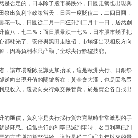
然是否定的，日本除了股市暴跌外，日圓走勢也出現與
田祭出負利率政策當天，日圓一度貶值二．二四日圓，
曇花一現，日圓從二月一日狂升到二月十一日，居然創
升值八．七二％；而日股暴跌一七％，日本股市幾乎把
心都耗光了。安倍與黑田走險招，市場卻出現相反方向
腳，因為負利率只凸顯了全球央行黔驢技窮。
慮，讓市場避險意識更加抬頭，這是歐洲央行、日銀祭
卻逆向出現升值的關鍵所在；黃金會大漲，也是因為囤
利息收入，還要向央行繳交保管費，於是資金各自找出
升的匯價，負利率是央行採行貨幣寬鬆時非常激烈的手
就是降息。但當央行的利率已減到零時，名目利率已到
票的方式增加貨幣供給，這就是從二○○九年以來的量