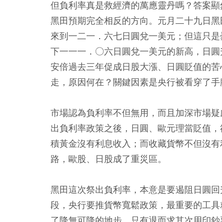
但負利率真是救經濟的萬應靈丹嗎？答案顯
黑田預期完全相反的方向。元月二十九日黑
來到一二一．六七日圓兌一美元；但這只是
下一一一．○六日圓兌一美元的新高，日圓
安倍過去三年促成日股大漲、日圓貶值的苦
走，原因何在？關鍵因素是央行被看穿了手
市場認為負利率不但無用，而且加深市場疑
出負利率政策之後，日圓、歐元理當貶值，
積黃金沒有利息收入；而收藏貨幣不但沒有
路，歐股、日股成了重災區。
黑田這次祭出負利率，本意是要遏阻日圓回
段，央行要推貨幣寬鬆政策，最重要的工具
了降無可降的地步，只有退而求其次用印鈔