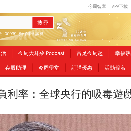
搜尋
金
00939
勞保年金試算
生活
今周大耳朵 Podcast
富足今周起
幸福熟
存股助理
今周學堂
訂購優惠
活動報名
負利率：全球央行的吸毒遊