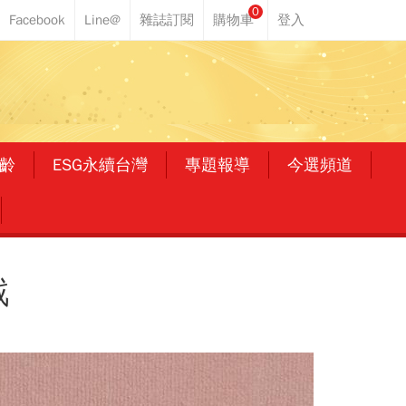
0
齡
ESG永續台灣
專題報導
今選頻道
戲