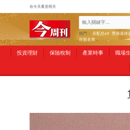
在今天看見明天
熱門：
月配息etf
勞保退休
存股名單
投資理財
保險稅制
產業時事
職場