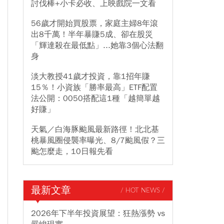
討伐棒+小卡必收、上映戲院一文看
56歲才開始買股票，家庭主婦8年滾
出8千萬！半年暴賺5成、卻在股災
「輝達殺在最低點」...她靠3個心法翻
身
淡大教授41歲才投資，靠1招年賺
15％！小資族「勝率最高」ETF配置
法公開：0050搭配這1種「越簡單越
好賺」
天氣／白海豚颱風最新路徑！北北基
桃暴風圈侵襲率曝光、8/7颱風假？三
颱怎麼走，10日報先看
最新文章
/ HOT NEWS /
2026年下半年投資展望：狂熱漲勢 vs