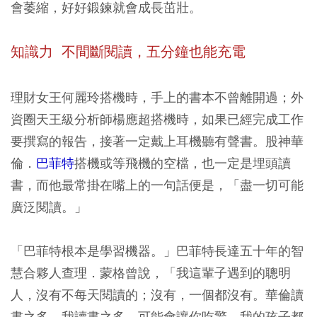
會萎縮，好好鍛鍊就會成長茁壯。
知識力 不間斷閱讀，五分鐘也能充電
理財女王何麗玲搭機時，手上的書本不曾離開過；外
資圈天王級分析師楊應超搭機時，如果已經完成工作
要撰寫的報告，接著一定戴上耳機聽有聲書。股神華
倫．
巴菲特
搭機或等飛機的空檔，也一定是埋頭讀
書，而他最常掛在嘴上的一句話便是，「盡一切可能
廣泛閱讀。」
「巴菲特根本是學習機器。」巴菲特長達五十年的智
慧合夥人查理．蒙格曾說，「我這輩子遇到的聰明
人，沒有不每天閱讀的；沒有，一個都沒有。華倫讀
書之多、我讀書之多，可能會讓你吃驚。我的孩子都