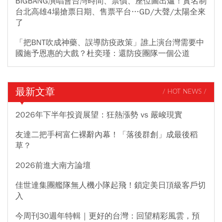
BIGBANG演唱會台灣時間、票價、座位圖出爐！實名制
台北高雄4場搶票日期、售票平台…GD/大聲/太陽全來
了
「把BNT吹成神藥、誤導防疫政策」誰上演台灣需要中
國施予恩惠的大戲？杜奕瑾：還防疫團隊一個公道
最新文章
/ HOT NEWS /
2026年下半年投資展望：狂熱漲勢 vs 嚴峻現實
友達二把手柯富仁裸辭內幕！「落後群創」成最後稻
草？
2026前進大南方論壇
佳世達集團艦隊無人機小隊起飛！鎖定美日頂級客戶切
入
今周刊30週年特輯｜更好的台灣：回望精彩風雲，預