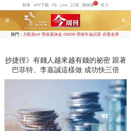
0
熱門：
月配息etf
勞保退休金
00939
勞保年金試算
存股名單
抄捷徑》有錢人越來越有錢的祕密 跟著
巴菲特、李嘉誠這樣做 成功快三倍