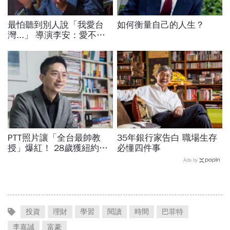
最怕聽到別人說「我愛台
如何衡量自己的人生？
灣...」 導演李安：愛不用
一直說
PTT照片讓「全台最帥教
35年銀行家告白 職場生存
授」爆紅！ 28歲獲紐約名
必懂四件事
校博士、獲台積電關鍵供應
Ads by
商青睞 為何棄高薪回台教
書？
投資
理財
學習
閱讀
時間
巴菲特
李嘉誠
富豪