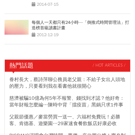
2014-07-15
每個人一天都只有24小時—「倒推式時間管理法」打
造榜首級讀書計畫
2012-12-19
熱門話題
/ HOT ARTICLES /
眷村長大，蔡詩萍聊公務員老父親：不給子女出人頭地
的壓力，只要看到我在看書他就很開心
慈濟被騙10億為何5年不報警、錢找到才認？他好奇：
當年財報怎麼編…陳時中背「擋疫苗」黑鍋只求1件事
父親節優惠／麥當勞買一送一、六福村免費玩！必勝
客、肯德基、遊樂園…29家速食餐飲飯店好康必收