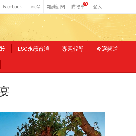
0
齡
ESG永續台灣
專題報導
今選頻道
宴