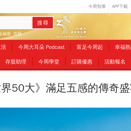
搜尋
金融股
存股
生活
今周大耳朵 Podcast
富足今周起
幸福熟
存股助理
今周學堂
訂購優惠
活動報名
世界50大》滿足五感的傳奇盛