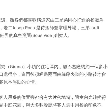
oca裡展露無遺。熟客們都喜歡稱這家由三兄弟同心打造的餐廳為
老二Josep Roca 是侍酒師並掌理外場，三弟Jordi
的真空烹調(Sous Vide )創始人。
牙東北部赫羅納（Girona）小鎮的住宅區內，離巴塞隆納約一個多小
口處很小，進門後須經過兩面由綠藤夾道的小路後才會
客原本浮動的心情。
客人用餐的位置旁都會有大片落地窗，讓室內光線變得
見中庭花園，與大多數餐廳將客人集中用餐的印象不