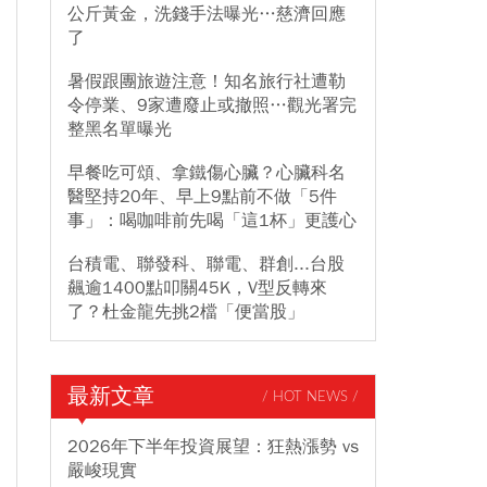
公斤黃金，洗錢手法曝光…慈濟回應
了
暑假跟團旅遊注意！知名旅行社遭勒
令停業、9家遭廢止或撤照…觀光署完
整黑名單曝光
早餐吃可頌、拿鐵傷心臟？心臟科名
醫堅持20年、早上9點前不做「5件
事」：喝咖啡前先喝「這1杯」更護心
台積電、聯發科、聯電、群創...台股
飆逾1400點叩關45K，V型反轉來
了？杜金龍先挑2檔「便當股」
最新文章
/ HOT NEWS /
2026年下半年投資展望：狂熱漲勢 vs
嚴峻現實