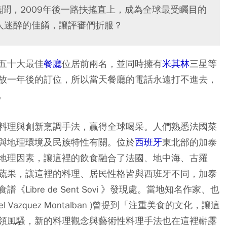
沒無聞，2009年後一路扶搖直上，成為全球最受矚目的
究竟有何令人迷醉的佳餚，讓評審們折服？
 全球五十大最佳
餐廳
位居前兩名，並同時擁有
米其林
三星等
放一年後的訂位，所以當天餐廳的電話永遠打不進去，
。
料理與創新烹調手法，贏得全球喝采。人們熟悉法國菜
與地理環境及民族特性有關。位於
西班牙
東北部的加泰
地理因素，讓這裡的飲食融合了法國、地中海、古羅
蔬果，讓這裡的料理、居民性格皆與西班牙不同，加泰
ibre de Sent Sovi 》發現處。當地知名作家、也
Vazquez Montalban )曾提到「注重美食的文化，讓這
領風騷，新的料理觀念與藝術性料理手法也在這裡嶄露