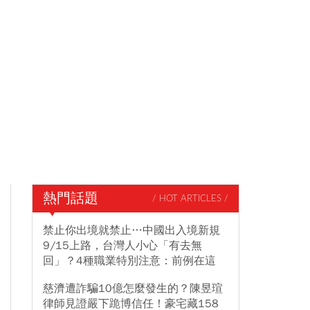
熱門話題
/ HOT ARTICLES /
禁止你出境就禁止…中國出入境新規
9/15上路，台灣人小心「有去無
回」？4種職業特別注意：前例在這
慈濟遭詐騙10億怎麼發生的？陳昱瑄
律師見證嚴下跪博信任！豪宅藏158