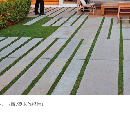
在。（圖/麥卡倫提供）