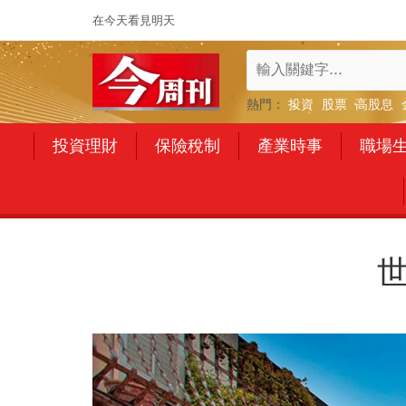
在今天看見明天
熱門：
投資
股票
高股息
投資理財
保險稅制
產業時事
職場