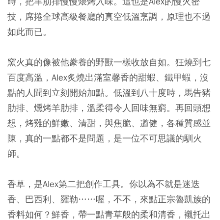
時，把羊肋排慢慢煨烤入味。這也是Alex的慢火密
技，席捲全球高級餐廳的真空低溫烹調，原理也不過
如此而已。
窯火真的像被他豢養的野獸一樣收放自如。狂燒到七
百度高溫，Alex炙燒出滿室馨香的甜蝦、鐵甲蝦，沒
點的人聞到立刻開始加點。低溫到八十度時，馬告豬
肋排、燻烤羊肋排，溫柔得令人回味無窮。再回頭想
想，烤雞的鮮嫩、清甜，與焦脆、遒健，各種質感並
陳，真的一點都不是問題，是一位不可思議的馴火
師。
香草，是Alex第二把創作工具。你以為不就是迷迭
香、巴西利、羅勒……喔，不不，來點正宗魯凱族的
香料如何？鮮香，帶一點青草般的柔和清香，襯托出