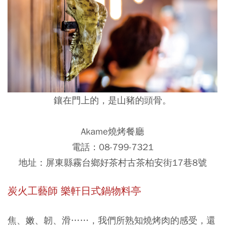
鑲在門上的，是山豬的頭骨。
Akame燒烤餐廳
電話：08-799-7321
地址：屏東縣霧台鄉好茶村古茶柏安街17巷8號
炭火工藝師 樂軒日式鍋物料亭
焦、嫩、韌、滑……，我們所熟知燒烤肉的感受，還