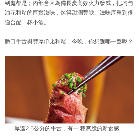
到處都是；內部會因為備長炭高效火力發威，把均勻
油花和豬的厚實滋味，烤得甜潤豐腴。滋味厚重到很
適合配一杯小酒。
脆口牛舌與豐厚伊比利豬，今晚，你想選哪一盤呢？
厚達2.5公分的牛舌，有一 種爽脆的新食感。