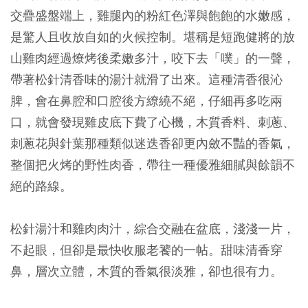
交疊盛盤端上，雞腿內的粉紅色澤與飽飽的水嫩感，
是驚人且收放自如的火候控制。堪稱是短跑健將的放
山雞肉經過燎烤後柔嫩多汁，咬下去「噗」的一聲，
帶著松針清香味的湯汁就滑了出來。這種清香很沁
脾，會在鼻腔和口腔後方繚繞不絕，仔細再多吃兩
口，就會發現雞皮底下費了心機，木質香料、刺蔥、
刺蔥花與針葉那種類似迷迭香卻更內斂不豔的香氣，
整個把火烤的野性肉香，帶往一種優雅細膩與餘韻不
絕的路線。
松針湯汁和雞肉肉汁，綜合交融在盆底，淺淺一片，
不起眼，但卻是最快收服老饕的一帖。甜味清香穿
鼻，層次立體，木質的香氣很淡雅，卻也很有力。