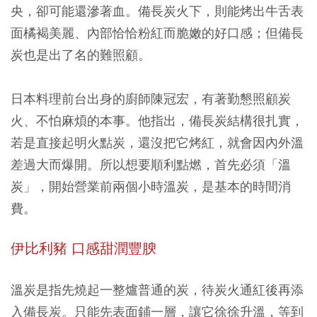
央，卻可能還滲著血。備長炭火下，則能烤出牛舌表
面橘褐美麗、內部恰恰粉紅而脆嫩的好口感；但備長
炭也是出了名的難照顧。
日本料理前台出身的廚師陳冠宏，有著勤懇照顧炭
火、不怕麻煩的本事。他指出，備長炭結構很扎實，
若是直接起明火點炭，還沒把它烤紅，就會因內外溫
差過大而爆開。所以想要順利點燃，首先必須「溫
炭」，開始營業前兩個小時溫炭，是基本的時間消
費。
伊比利豬 口感甜潤豐腴
溫炭是指先燒起一整爐普通的炭，待炭火通紅後再添
入備長炭。只能先表面鋪一層，讓它徐徐升溫，等到