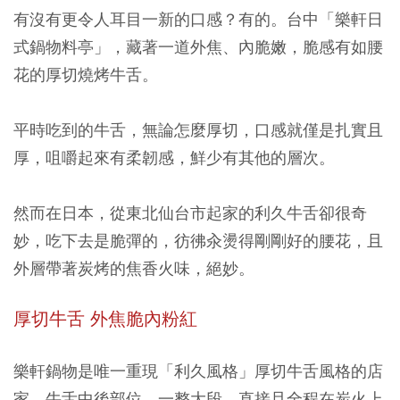
有沒有更令人耳目一新的口感？有的。台中「樂軒日
式鍋物料亭」，藏著一道外焦、內脆嫩，脆感有如腰
花的厚切燒烤牛舌。
平時吃到的牛舌，無論怎麼厚切，口感就僅是扎實且
厚，咀嚼起來有柔韌感，鮮少有其他的層次。
然而在日本，從東北仙台市起家的利久牛舌卻很奇
妙，吃下去是脆彈的，彷彿汆燙得剛剛好的腰花，且
外層帶著炭烤的焦香火味，絕妙。
厚切牛舌 外焦脆內粉紅
樂軒鍋物是唯一重現「利久風格」厚切牛舌風格的店
家。牛舌中後部位，一整大段，直接且全程在炭火上