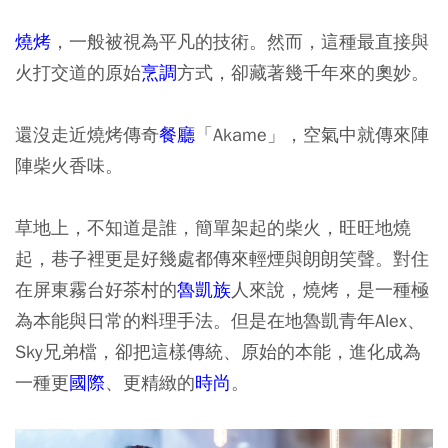
燒烤
，一般被視為平凡的技術。然而，這種最直接與
火打交道的原始
烹調
方式，卻藏著幾千年來的奧妙。
還沒走近燒烤傳奇
餐廳
「Akame」，空氣中就傳來陣
陣柴火香味。
草地上，不知道是誰，簡單架起的柴火，旺旺地燒
起，巷子裡更是好幾處都傳來輕煙與朗朗笑聲。對住
在屏東霧台好茶村的
魯凱族
人來說，燒烤，是一種極
為本能與日常的料理手法。但是在地魯凱青年Alex、
Sky兄弟檔，卻把這樣傳統、原始的本能，進化成為
一種更
國際
、更精緻的
時尚
。