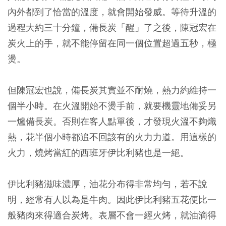
內外都到了恰當的溫度，就會開始發威。等待升溫的
過程大約三十分鐘，備長炭「醒」了之後，陳冠宏在
炭火上的手，就不能停留在同一個位置超過五秒，極
燙。
但陳冠宏也說，備長炭其實並不耐燒，熱力約維持一
個半小時。在火溫開始不燙手前，就要機靈地備妥另
一爐備長炭。否則在客人點單後，才發現火溫不夠熾
熱，花半個小時都追不回該有的火力力道。用這樣的
火力，燒烤當紅的西班牙伊比利豬也是一絕。
伊比利豬滋味濃厚，油花分布得非常均勻，若不說
明，經常有人以為是牛肉。因此伊比利豬五花便比一
般豬肉來得適合炭烤。表層不會一經火烤，就油滴得