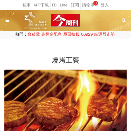
0
熱門：
台積電
兆豐金配息
股票抽籤
00929
航運股走勢
燒烤工藝