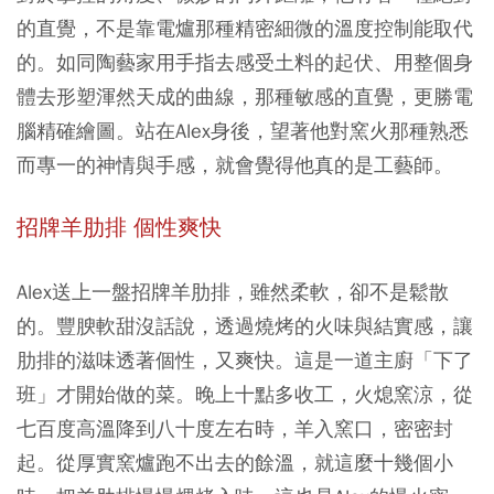
的直覺，不是靠電爐那種精密細微的溫度控制能取代
的。如同陶藝家用手指去感受土料的起伏、用整個身
體去形塑渾然天成的曲線，那種敏感的直覺，更勝電
腦精確繪圖。站在Alex身後，望著他對窯火那種熟悉
而專一的神情與手感，就會覺得他真的是工藝師。
招牌羊肋排 個性爽快
Alex送上一盤招牌羊肋排，雖然柔軟，卻不是鬆散
的。豐腴軟甜沒話說，透過燒烤的火味與結實感，讓
肋排的滋味透著個性，又爽快。這是一道主廚「下了
班」才開始做的菜。晚上十點多收工，火熄窯涼，從
七百度高溫降到八十度左右時，羊入窯口，密密封
起。從厚實窯爐跑不出去的餘溫，就這麼十幾個小