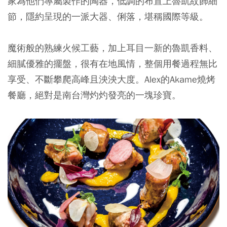
家為他們專屬製作的陶器，低調的布置上魯凱紋飾細
節，隱約呈現的一派大器、俐落，堪稱國際等級。
魔術般的熟練火候工藝，加上耳目一新的魯凱香料、
細膩優雅的擺盤，很有在地風情，整個用餐過程無比
享受、不斷攀爬高峰且泱泱大度。Alex的Akame燒烤
餐廳，絕對是南台灣灼灼發亮的一塊珍寶。