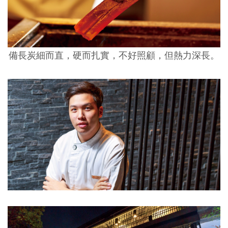
備長炭細而直，硬而扎實，不好照顧，但熱力深長。