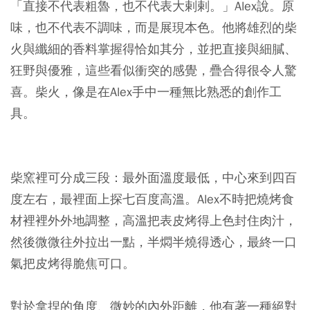
「直接不代表粗魯，也不代表大剌剌。」Alex說。原
味，也不代表不調味，而是展現本色。他將雄烈的柴
火與纖細的香料掌握得恰如其分，並把直接與細膩、
狂野與優雅，這些看似衝突的感覺，疊合得很令人驚
喜。柴火，像是在Alex手中一種無比熟悉的創作工
具。
柴窯裡可分成三段：最外面溫度最低，中心來到四百
度左右，最裡面上探七百度高溫。Alex不時把燒烤食
材裡裡外外地調整，高溫把表皮烤得上色封住肉汁，
然後微微往外拉出一點，半燜半燒得透心，最終一口
氣把皮烤得脆焦可口。
對於拿捏的角度、微妙的內外距離，他有著一種絕對