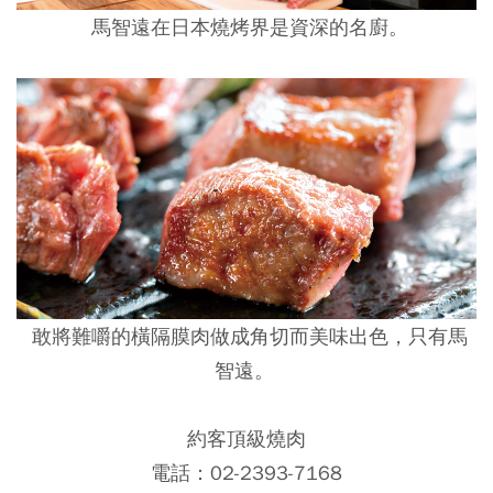
馬智遠在日本燒烤界是資深的名廚。
敢將難嚼的橫隔膜肉做成角切而美味出色，只有馬
智遠。
約客頂級燒肉
電話：02-2393-7168