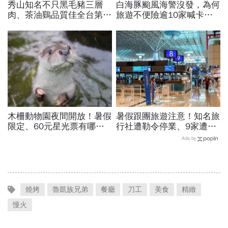
秀山知名不只黑毛豬三層
白海豚颱風海警沒發，為何
肉、茶油鷄品質佳全台第
旅遊不便險逾10家喊卡不
一！謝金河站在拔刀爾山
給投保？國泰、富邦、新安
頂、想著秀山美食...探訪熱
東京…暫停受理產險一次看
門登山路線
木柵動物園夜間開放！暑假
暑假跟團旅遊注意！知名旅
限定、60元星光票有哪些
行社遭勒令停業、9家遭廢
動物可以看？要預約嗎？時
止或撤照…觀光署完整黑名
Ads by
間、門票、最佳遊園路線總
單曝光
整理
燒烤
魯凱族兄弟
餐廳
刀工
美食
精緻
慢火