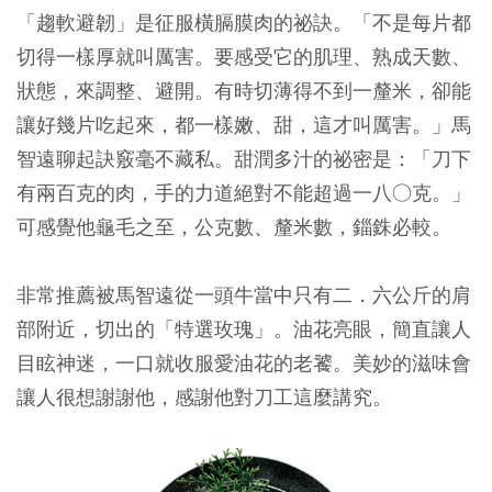
「趨軟避韌」是征服橫膈膜肉的祕訣。「不是每片都
切得一樣厚就叫厲害。要感受它的肌理、熟成天數、
狀態，來調整、避開。有時切薄得不到一釐米，卻能
讓好幾片吃起來，都一樣嫩、甜，這才叫厲害。」馬
智遠聊起訣竅毫不藏私。甜潤多汁的祕密是：「刀下
有兩百克的肉，手的力道絕對不能超過一八○克。」
可感覺他龜毛之至，公克數、釐米數，錙銖必較。
非常推薦被馬智遠從一頭牛當中只有二．六公斤的肩
部附近，切出的「特選玫瑰」。油花亮眼，簡直讓人
目眩神迷，一口就收服愛油花的老饕。美妙的滋味會
讓人很想謝謝他，感謝他對刀工這麼講究。