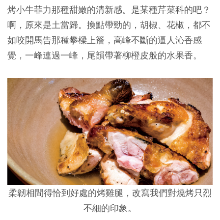
烤小牛菲力那種甜嫩的清新感。是某種芹菜科的吧？
啊，原來是土當歸。換點帶勁的，胡椒、花椒，都不
如咬開馬告那種攀樑上簷，高峰不斷的逼人沁香感
覺，一峰連過一峰，尾韻帶著柳橙皮般的水果香。
柔韌相間得恰到好處的烤雞腿，改寫我們對燒烤只烈
不細的印象。