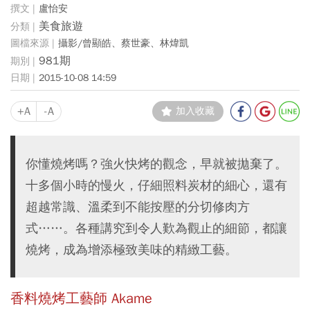
盧怡安
美食旅遊
攝影/曾顯皓、蔡世豪、林煒凱
981期
2015-10-08 14:59
+A
-A
加入收藏
你懂燒烤嗎？強火快烤的觀念，早就被拋棄了。
十多個小時的慢火，仔細照料炭材的細心，還有
超越常識、溫柔到不能按壓的分切修肉方
式……。各種講究到令人歎為觀止的細節，都讓
燒烤，成為增添極致美味的精緻工藝。
香料燒烤工藝師 Akame