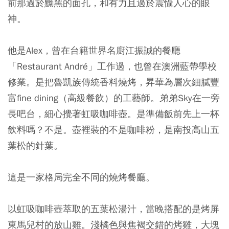
前那過於黝黑的面孔，和有力且過於震懾人心的眼
神。
他是Alex，曾在台籍世界名廚江振誠的餐廳
「Restaurant André」工作過，也曾在澳洲藍帶學校
修業。是把魯凱族傳統香料燒烤，昇華為層次細膩豐
富fine dining（高級餐飲）的工藝師。弟弟Sky在一旁
長吧台，細心攪著虹吸咖啡壺。是準備飯前先上一杯
飲料嗎？不是。壺裡裝的不是咖啡粉，是南投高山五
葉松的針葉。
這是一家格局完全不同的燒烤餐廳。
以虹吸咖啡壺萃取的五葉松湯汁，當晚搭配的是烤屏
東馬兒村的放山雞。淺橘色與焦褐交錯的烤雞，大塊