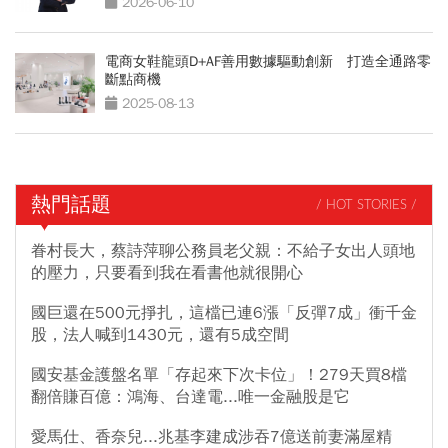
2026-06-10
電商女鞋龍頭D+AF善用數據驅動創新 打造全通路零
斷點商機
2025-08-13
熱門話題
/ HOT STORIES /
眷村長大，蔡詩萍聊公務員老父親：不給子女出人頭地
的壓力，只要看到我在看書他就很開心
國巨還在500元掙扎，這檔已連6漲「反彈7成」衝千金
股，法人喊到1430元，還有5成空間
國安基金護盤名單「存起來下次卡位」！279天買8檔
翻倍賺百億：鴻海、台達電...唯一金融股是它
愛馬仕、香奈兒...兆基李建成涉吞7億送前妻滿屋精