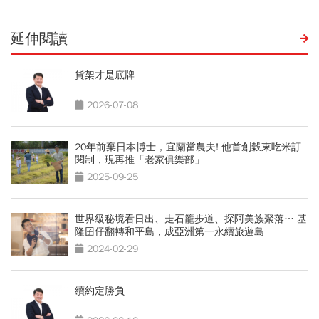
延伸閱讀
貨架才是底牌
2026-07-08
20年前棄日本博士，宜蘭當農夫! 他首創穀東吃米訂
閱制，現再推「老家俱樂部」
2025-09-25
世界級秘境看日出、走石籠步道、探阿美族聚落… 基
隆囝仔翻轉和平島，成亞洲第一永續旅遊島
2024-02-29
續約定勝負