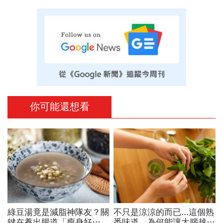
你可能還想看
綠豆湯竟是減脂神隊友？關
不只是涼涼的而已...這個熟
鍵在養出腸道「瘦身好
悉味道，為何能讓大腦越聞