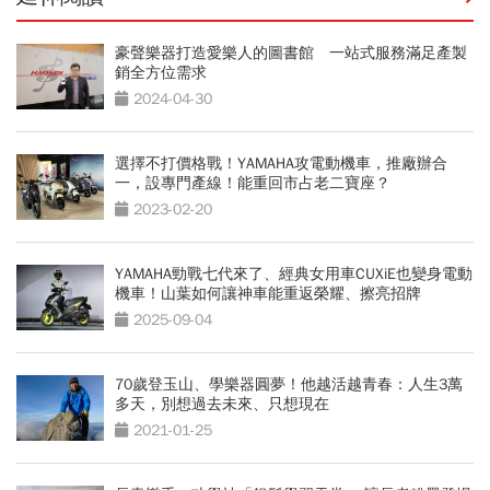
豪聲樂器打造愛樂人的圖書館 一站式服務滿足產製
銷全方位需求
2024-04-30
選擇不打價格戰！YAMAHA攻電動機車，推廠辦合
一，設專門產線！能重回市占老二寶座？
2023-02-20
YAMAHA勁戰七代來了、經典女用車CUXiE也變身電動
機車！山葉如何讓神車能重返榮耀、擦亮招牌
2025-09-04
70歲登玉山、學樂器圓夢！他越活越青春：人生3萬
多天，別想過去未來、只想現在
2021-01-25