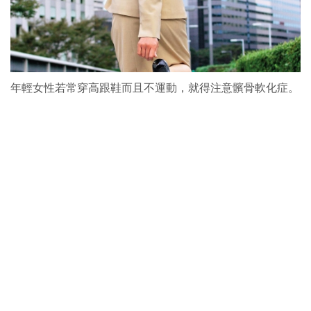
年輕女性若常穿高跟鞋而且不運動，就得注意髕骨軟化症。