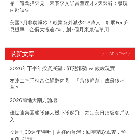
品，遭羈押禁見！宏碁李文詳當董座才2天閃辭：發現
內部缺失
美國7月非農爆冷！就業意外減少2.3萬人，削弱Fed升
息機率...金價大漲逾7%，創7個月來最佳單周
最新文章
/ HOT NEWS /
2026年下半年投資展望：狂熱漲勢 vs 嚴峻現實
友達二把手柯富仁裸辭內幕！「落後群創」成最後稻
草？
2026前進大南方論壇
佳世達集團艦隊無人機小隊起飛！鎖定美日頂級客戶切
入
今周刊30週年特輯｜更好的台灣：回望精彩風雲，預
見前瞻行動