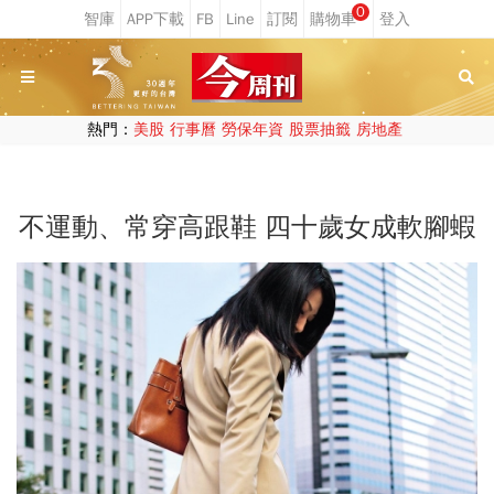
0
熱門：
美股
行事曆
勞保年資
股票抽籤
房地產
不運動、常穿高跟鞋 四十歲女成軟腳蝦