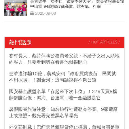
長青樂手 功學社「銀髮學習天堂」 讓長者粉墨登場
中山堂 94歲揪87歲高歌、跳有氧、打鼓
2025-09-03
熱門話題
/ HOT ARTICLES /
眷村長大，蔡詩萍聊公務員老父親：不給子女出人頭地
的壓力，只要看到我在看書他就很開心
慈濟遭詐騙10億，蔣萬安稱「政府買夠疫苗，民間就
不用採購」！謝金河：這句話說得不夠公道
國安基金護盤名單「存起來下次卡位」！279天買8檔
翻倍賺百億：鴻海、台達電...唯一金融股是它
暑假跟團旅遊注意！知名旅行社遭勒令停業、9家遭廢
止或撤照…觀光署完整黑名單曝光
外交部制裁！巴紐天然氣現貨停止採購，急喊台灣是重