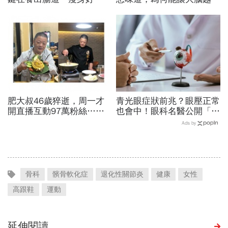
菌」...醫教邊吃邊消脂的3
越靈光？醫師：每天幾分
種方法「燃脂率大提升」
鐘，還能抗老防蛀牙
肥大叔46歲猝逝，周一才
青光眼症狀前兆？眼壓正常
開直播互動97萬粉絲…常
也會中！眼科名醫公開「護
連續工作17小時，死因和
眼飲食＋自我檢測3步
Ads by
爆瘦有關？體重異常減輕9
驟」：三餐多吃「1類食
警訊
物」護眼
骨科
髕骨軟化症
退化性關節炎
健康
女性
高跟鞋
運動
延伸閱讀