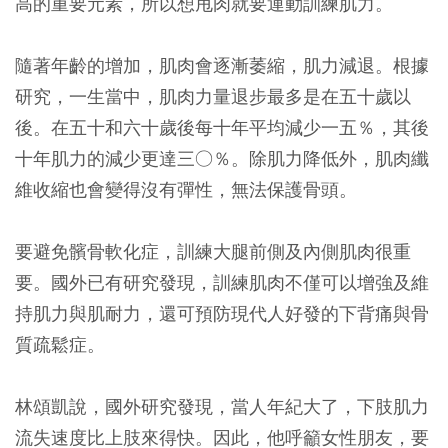
高的重要元素，所以想甩肉就要運動訓練肌力。
隨著年齡的增加，肌肉會逐漸萎縮，肌力減退。根據
研究，一生當中，肌肉力量退步最多是在五十歲以
後。在五十和六十歲後每十年平均減少一五％，其後
十年肌力的減少更達三○％。除肌力降低外，肌肉纖
維收縮也會變得沒有彈性，無法保護骨頭。
要避免髕骨軟化症，訓練大腿前側及內側肌肉很重
要。國外已有研究發現，訓練肌肉不僅可以增強及維
持肌力與肌耐力，還可預防現代人好發的下背痛與骨
質疏鬆症。
林頌凱說，國外研究發現，當人年紀大了，下肢肌力
流失速度比上肢來得快。因此，他呼籲女性朋友，要