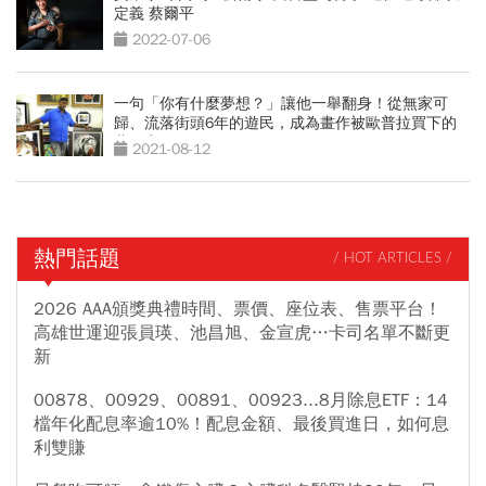
定義 蔡爾平
2022-07-06
一句「你有什麼夢想？」讓他一舉翻身！從無家可
歸、流落街頭6年的遊民，成為畫作被歐普拉買下的
藝術家
2021-08-12
熱門話題
/ HOT ARTICLES /
2026 AAA頒獎典禮時間、票價、座位表、售票平台！
高雄世運迎張員瑛、池昌旭、金宣虎…卡司名單不斷更
新
00878、00929、00891、00923...8月除息ETF：14
檔年化配息率逾10%！配息金額、最後買進日，如何息
利雙賺