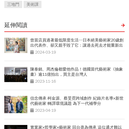
三地門
美術課
延伸閱讀
曾當店員過著最低限度生活…日本絕美藝術家20歲創
出代表作、卻又親手毀了它：讓過去死去才能重新出
發
2024-03-19
陳泰銘、周杰倫都愛他作品！德國當代藝術家《抽象
畫》逾11億拍出，買主是台灣人
2023-11-16
信念傳承 柯金源、蔡旻霓跨域創作 紀錄片名導×新世
代藝術家 轉譯環境議題 為下一代補學分
2023-04-19
實業家×哲學家×藝術家 回台盡為傳承 這位通才難以