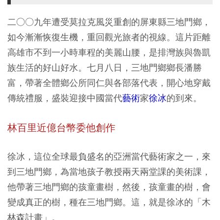
二○○九年遭受莫拉克風災重創的屏東縣三地門鄉，
如今漸漸恢復生機，重回觀光旅者的視線。這片距離
高雄市不到一小時車程的美麗山腰，是排灣族與魯凱
族生活的好山好水。七月八日，三地門鄉鄉長潘勝
富，帶著全體鄉公所同仁與各部落代表，開心地穿戴
傳統禮服，盛裝迎接中國當代
藝術
家
徐冰
的到來。
林百里近億台幣委他創作
徐冰，這位全球最負盛名的亞洲當代藝術家之一，來
到三地門鄉，為當地孩子教授兩天兩堂課的美術課，
他帶著三地門鄉的孩童畫樹，然後，孩童畫的樹，會
變成真正的樹，種在三地門鄉。這，就是徐冰的「木
林森計畫」。