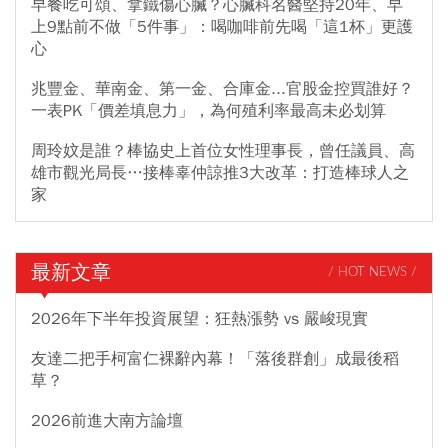
早餐吃可頌、拿鐵傷心臟？心臟科名醫堅持20年、早
上9點前不做「5件事」：喝咖啡前先喝「這1杯」更護
心
兆豐金、華南金、第一金、合庫金...官股金控買誰好？
一表PK「價差填息力」，為何殖利率最高未必划算
周玲妏是誰？棒協史上首位女性理事長，曾任議員、高
雄市觀光局長…接棒辜仲諒推3大改革：打造棒球人之
家
最新文章
/ HOT NEWS /
2026年下半年投資展望：狂熱漲勢 vs 嚴峻現實
友達二把手柯富仁裸辭內幕！「落後群創」成最後稻
草？
2026前進大南方論壇