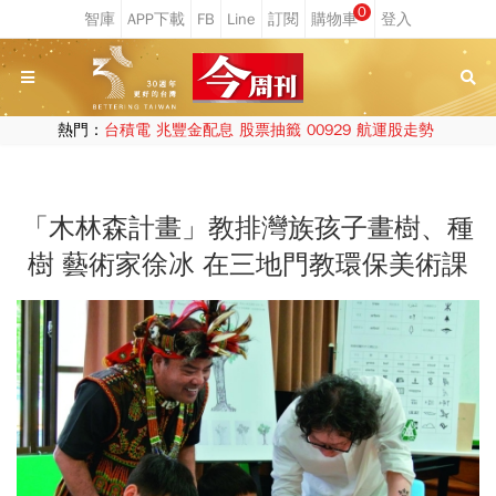
0
熱門：
台積電
兆豐金配息
股票抽籤
00929
航運股走勢
「木林森計畫」教排灣族孩子畫樹、種
樹 藝術家徐冰 在三地門教環保美術課