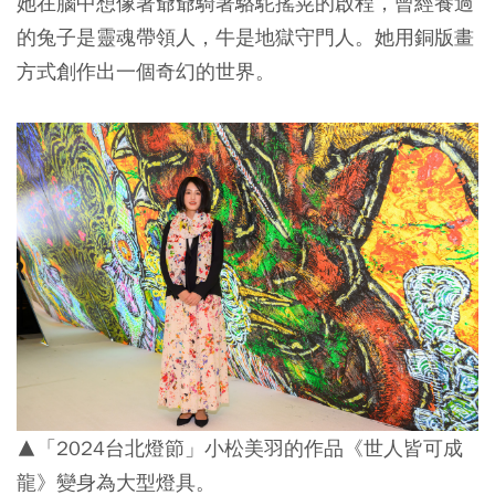
她在腦中想像著爺爺騎著駱駝搖晃的啟程，曾經養過
的兔子是靈魂帶領人，牛是地獄守門人。她用銅版畫
方式創作出一個奇幻的世界。
▲「2024台北燈節」小松美羽的作品《世人皆可成
龍》變身為大型燈具。