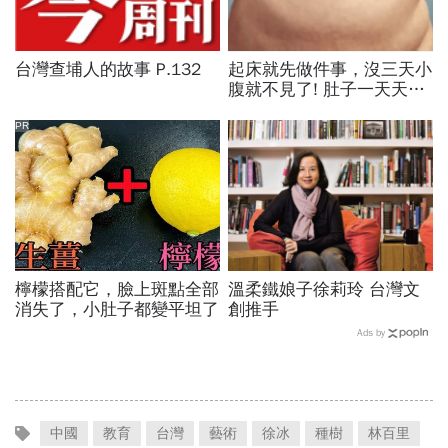
台灣查埔人的故事 P.132
起床就先做件事，沒三天小
腹就不見了! 肚子一天天變
小！
PR
檸檬搭配它，臉上斑點全部
溫柔鐵娘子徐莉玲 台灣文
消失了，小肚子都變平坦了
創推手
Ads by
中國
教育
台灣
藝術
徐冰
種樹
林百里