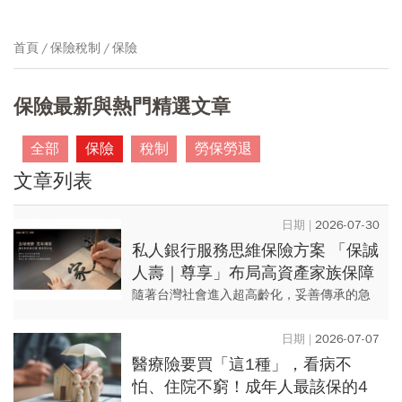
首頁
保險稅制
保險
保險最新與熱門精選文章
全部
保險
稅制
勞保勞退
文章列表
2026-07-30
私人銀行服務思維保險方案 「保誠
人壽｜尊享」布局高資產家族保障
藍圖
隨著台灣社會進入超高齡化，妥善傳承的急
迫性也日益升高。然而，風險來源日益多樣
化，使得高資產人士面臨日益複雜的挑戰；
2026-07-07
儘管高資產人士的數量和財富...
醫療險要買「這1種」，看病不
怕、住院不窮！成年人最該保的4