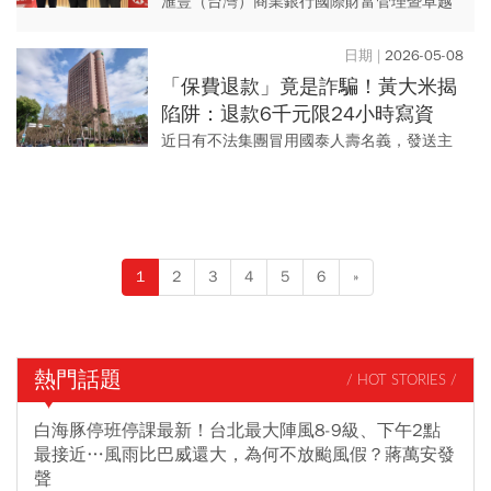
間動用1000萬元融資」，新模式
滙豐（台灣）商業銀行國際財富管理暨卓越
曝光
理財事業處負責人胡醒賢剛上任滿6個月，針
對競爭激烈的台灣財管市場，揭露滙豐銀行
2026-05-08
的策略佈局。胡醒賢強調，...
「保費退款」竟是詐騙！黃大米揭
陷阱：退款6千元限24小時寫資
料！國壽遭冒名，教3步驟看穿釣
近日有不法集團冒用國泰人壽名義，發送主
魚信
旨為「保費重新計算退款」的偽冒釣魚電子
郵件，要求民眾留下信用卡資料，若民眾未
查、貿然依照指示留下資料，...
1
2
3
4
5
6
»
熱門話題
/ HOT STORIES /
白海豚停班停課最新！台北最大陣風8-9級、下午2點
最接近…風雨比巴威還大，為何不放颱風假？蔣萬安發
聲