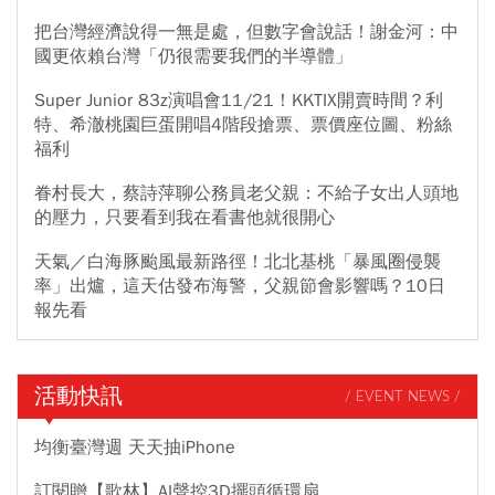
把台灣經濟說得一無是處，但數字會說話！謝金河：中
國更依賴台灣「仍很需要我們的半導體」
Super Junior 83z演唱會11/21！KKTIX開賣時間？利
特、希澈桃園巨蛋開唱4階段搶票、票價座位圖、粉絲
福利
眷村長大，蔡詩萍聊公務員老父親：不給子女出人頭地
的壓力，只要看到我在看書他就很開心
天氣／白海豚颱風最新路徑！北北基桃「暴風圈侵襲
率」出爐，這天估發布海警，父親節會影響嗎？10日
報先看
活動快訊
/ EVENT NEWS /
均衡臺灣週 天天抽iPhone
訂閱贈【歌林】AI聲控3D擺頭循環扇