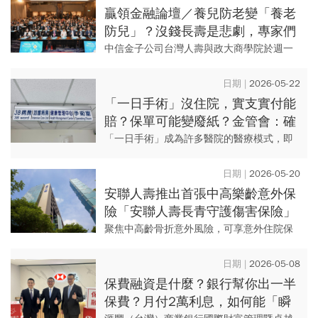
露了練就「富貴體質」...
贏領金融論壇／養兒防老變「養老
防兒」？沒錢長壽是悲劇，專家們
教戰月存不用1萬、退休坐擁3000
中信金子公司台灣人壽與政大商學院於週一
萬
(6/1)共同主辦「贏領金融論壇 2026銀經
濟、韌未來」，請到包括金管會副主委莊琇
2026-05-22
媛、台灣人壽董事...
「一日手術」沒住院，實支實付能
賠？保單可能變廢紙？金管會：確
實是痛點！3個月內全面盤點找解
「一日手術」成為許多醫院的醫療模式，即
方
手術結束後不用住院，也因此恐衝擊投保醫
療險的「住院理賠」項目。對此，金管會政
2026-05-20
務副主委陳彥良20日指出，...
安聯人壽推出首張中高樂齡意外保
險「安聯人壽長青守護傷害保險」
聚焦中高齡骨折意外風險，可享意外住院保
障，打造全方位意外防護網。 台灣人更長壽
了，根據內政部統計國人平均壽命達80.77
2026-05-08
歲，且邁入高齡...
保費融資是什麼？銀行幫你出一半
保費？月付2萬利息，如何能「瞬