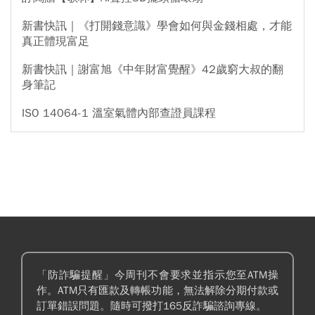
新書快訊｜《打開錢意識》學會如何與金錢相處，才能
真正體現富足
新書快訊｜謝富旭《中年財富覺醒》42歲窮大叔的翻
身筆記
ISO 14064-1 溫室氣體內部查證員課程
「防詐騙提醒」今周刊不會要求並指示您至ATM操
作。ATM只有匯款及轉帳功能，無法解除分期付款或
訂單錯誤問題。隨時可撥打165反詐騙諮詢專線。