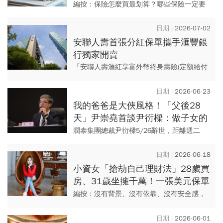
種保險：用最低保費鎖住80%風險
編按：保險怎麼買最划算？哪些保險一定要
「省錢配置法」
保？本書作者葉怡成是淡江大學教授，他提
出，保險並非買越多越安全，反而常看到保
2026-07-02
單重複、保額過低或買錯商品...
安聯人壽首張分紅保單攜手滙豐銀
行獨家開賣
「安聯人壽滙紅享富外幣終身壽險(定額給付
型)」強勢亮相 創造長遠價值！採取英式分紅
x雙分紅機制x美元收付x繳費6年享終身保障
2026-06-23
我的爸爸是大俠風格！「父後28
天」尹崇堯首談尹衍樑：做子女的
要繼續追隨，親揭未來如何搭檔老
潤泰集團總裁尹衍樑5/26辭世，距離週二
臣黃明端
(6/23)南山人壽股東會剛好28天，兒子尹崇
堯首度談及父親留給他的經營哲學與做人風
2026-06-18
範，並親自揭開集...
小資女「搶劫自己理財法」28歲買
房、31歲坐擁千萬！一張美元保單
如何讓她「不小心」多存200萬？
編按：沒有背景、沒有依靠、沒有安全感，
冰蹦拉如何從一個深陷焦慮的月光族，28歲
買房、31 就滾出千萬身家？她毫不藏私地揭
2026-06-01