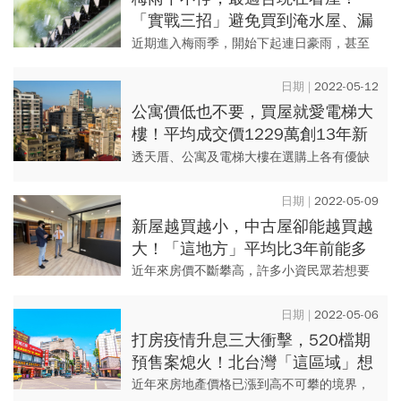
「實戰三招」避免買到淹水屋、漏
水屋：這些地方走進門就先檢查
近期進入梅雨季，開始下起連日豪雨，甚至
南部地區還一度傳出地下道淹水等情況，雖
然未釀成巨大損害，但在台灣多雨氣候之
2022-05-12
下，民眾買房時也需將淹水、漏...
公寓價低也不要，買屋就愛電梯大
樓！平均成交價1229萬創13年新
高...「這縣市」是最愛透天
透天厝、公寓及電梯大樓在選購上各有優缺
點，根據聯徵中心2021年第4季房貸資料顯
示，目前電梯大樓已經成為市場上最受歡迎
2022-05-09
的主流產品，去年第4季...
新屋越買越小，中古屋卻能越買越
大！「這地方」平均比3年前能多
買1.8坪，專家曝關鍵
近年來房價不斷攀高，許多小資民眾若想要
買房，受限於預算考量，往往房子只會越買
越小，不過，根據房仲業者統計金融聯徵中
2022-05-06
心新增房貸資料發現，雖然在...
打房疫情升息三大衝擊，520檔期
預售案熄火！北台灣「這區域」想
買新建案「是有錢都買不到」
近年來房地產價格已漲到高不可攀的境界，