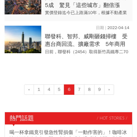
5成 驚見「這些城市」翻倍漲
實價登錄迄今已上路滿10年，根據不動產業
者統計，全台與七大都會區行政區的10年房
價漲幅，發現2012年全台房屋單價為18.1萬
2022-04-14
元，2021年...
聯發科、智邦、威剛砸錢掃樓 受
惠台商回流、擴廠需求 5年商用
不動產買氣增3倍
日前，聯發科（2454）取得新竹高鐵專二70
年地上權，計劃投資90億元興建辦公大樓，
引起外界矚目，這表示現在不只壽險業獵
地，連科技業也因其需...
«
1
4
5
6
7
8
9
»
熱門話題
/ HOT STORIES /
喝一杯拿鐵竟引發急性腎損傷「一動作害的」！咖啡冰