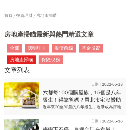
首頁
投資理財
房地產掃瞄
房地產掃瞄最新與熱門精選文章
全部
聰明理財
股債前線
基金投資
房地產掃瞄
保險稅務
文章列表
2022-05-18
六都每100個購屋族，15個是八年
級生！得靠爸媽？買北市宅沒贊助
「8年不吃喝」才有頭期款
近年來20至30歲的八年級生，逐漸成為房地
產買盤之一，根據聯徵中心統計資料統計，
2021年六都這年紀的民眾，共2.2萬件房貸資
2022-05-16
料，佔比約為六...
梅雨下不停，最適合現在看屋！