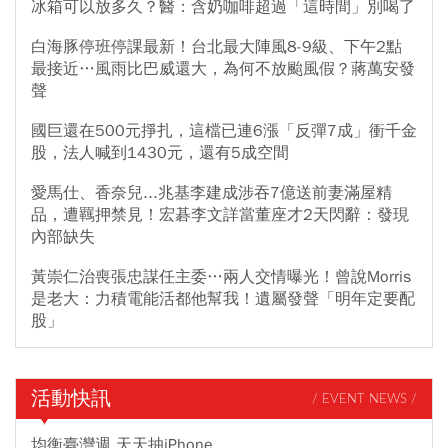
冰箱可以放多久？醫：含奶咖啡超過「這時間」別喝了
白海豚停班停課最新！台北最大陣風8-9級、下午2點
最接近…風雨比巴威還大，為何不放颱風假？蔣萬安發
聲
國巨還在500元掙扎，這檔已連6漲「反彈7成」衝千金
股，法人喊到1430元，還有5成空間
愛馬仕、香奈兒...兆基李建成涉吞7億送前妻滿屋精
品，遭羈押禁見！宏碁李文詳當董座才2天閃辭：發現
內部缺失
黃崇仁治喪張忠謀任主委…兩人交情曝光！曾說Morris
是老大：力積電能活都他幫我！遺屬發聲「明年定要配
股」
活動快訊
/ EVENT NEWS /
均衡臺灣週 天天抽iPhone