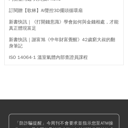
訂閱贈【歌林】AI聲控3D擺頭循環扇
新書快訊｜《打開錢意識》學會如何與金錢相處，才能
真正體現富足
新書快訊｜謝富旭《中年財富覺醒》42歲窮大叔的翻
身筆記
ISO 14064-1 溫室氣體內部查證員課程
「防詐騙提醒」今周刊不會要求並指示您至ATM操