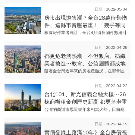
不過受到疫情衝擊、政府打房、通膨及升息
的影響，房市熱度似有降溫，日前公布的4月
2022-05-04
全台六都建物買賣移轉棟數...
房市出現拋售潮？全台28萬待售物
件、這縣市賣壓最重！「幾乎等同
雙北總量」
根據房仲業者統計，全台4月待售物件數總計
有28萬筆，其中又以台中市約6萬筆待售物件
最多，新北、桃園及台北則以約2至3萬筆緊
2022-04-29
追在後，若以台中約...
都更危老湧熱潮 不但飯店、紡織
業者搶進…教會、公益團體都成地
主
隨著全台灣近年來的房地產熱況，在都會區
內開發飽合、素地又少的情況下，許多老舊
建築物成為都更或危老重建的目標，因此，
2022-04-22
有不少在都會區坐擁大面積土...
台北101、新光信義金融大樓…26
棟商辦租金創歷史新高 都更危老重
建再補一槍，缺貨潮益發難解
台灣的商辦市場近幾年來相當火熱，日前商
仲業者指出，未來頂級商辦租金每坪5000元
可能成為新常態，這也因台北市商辦缺貨所
2022-04-19
導致，才讓辦公大樓租金...
實價登錄上路滿10年》全台房價漲