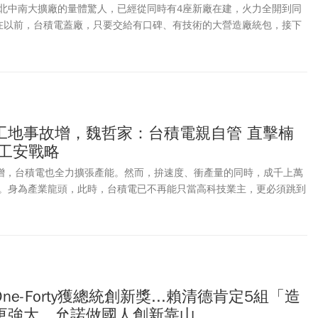
北中南大擴廠的量體驚人，已經從同時有4座新廠在建，火力全開到同
在以前，台積電蓋廠，只要交給有口碑、有技術的大營造廠統包，接下
在卻不一樣了。
工地事故增，魏哲家：台積電親自管 直擊楠
電工安戰略
需求激增，台積電也全力擴張產能。然而，拚速度、衝產量的同時，成千上萬
。身為產業龍頭，此時，台積電已不再能只當高科技業主，更必須跳到
安全了。
e-Forty獲總統創新獎...賴清德肯定5組「造
更強大，允諾做國人創新靠山