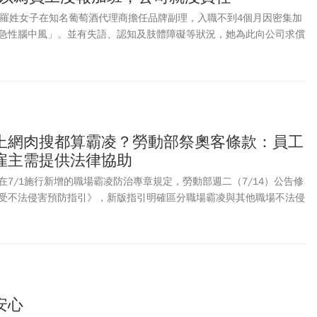
歲羅姓女子在知名葡萄酒代理商擔任品牌副理，入職不到4個月因密集加
急性腦中風」。並有失語、認知及肢體障礙等狀況，她為此向公司求償
羅女是國立中央大學學士、國立臺北藝術大學碩士，曾到波蘭研修，專精英
等外語，2019年3月到知名葡萄酒代理商任職，工作內容有品牌行銷、
管理，月薪5萬5000元。酒商指出，她就職短短4個月，工作量與其他
未反應有工時過長、負荷過重情形，相關加班行為是個人行為，酒商曾
羅執意不聽、自身也有過失。據媒體綜合報導，法院調查後指出，羅女
僅以正式加班申請紀錄計算，包含：活動場地布置、事後整理、主管透
上網肉搜都算霸凌？勞動部祭奧客條款：員工
假日被要求參與的相關課程，都應納入實際工作時數。法官認定，羅女發病
雇主需提供法律協助
小時加班，且6月籌辦酒展期間，經常工作至晚上10點甚至凌晨才下班。
量，判公司賠償1228萬餘元，全案仍可上訴。
7/1施行新增的職場霸凌防治專章規定，勞動部週二（7/14）公告修
受不法侵害預防指引》，新版指引明確區分職場霸凌與其他職場不法侵
職場內、外部暴力事件之預防、申訴、調查、協助及保護機制，協助事
度，共同營造健康、友善及互相尊重的工作環境。有許多服務業勞工飽
在網路上肉搜、公審店員，新版指引則要求雇主應以「保護勞工安全」
對顧客提起訴訟，雇主也有義務要提供法律協助等資源。至於「奧客」
有提供例示，包括：有暴力或其他攻擊行為（包括精神攻擊）、強迫勞
社群媒體等平台上，指名特定勞工並中傷之行為。此外，未經勞工本人
安心
名牌等之相片公開於社群媒體，也包含在例示內。