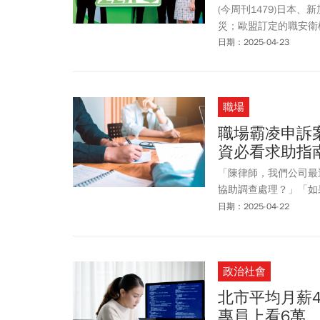
(今周刊1479)日本
災；歐盟訂定的職安衛
日期：2025-04-23
職場
職場霸凌申訴
資必看求助指
「陳律師，我們公司最
協助調查處理？」「如
公司人資長頻頻問我上
日期：2025-04-22
政治社會
北市平均月薪
專員上看6萬、