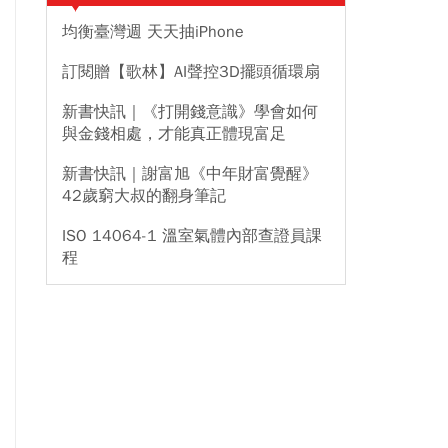
均衡臺灣週 天天抽iPhone
訂閱贈【歌林】AI聲控3D擺頭循環扇
新書快訊｜《打開錢意識》學會如何
與金錢相處，才能真正體現富足
新書快訊｜謝富旭《中年財富覺醒》
42歲窮大叔的翻身筆記
ISO 14064-1 溫室氣體內部查證員課
程