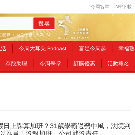
搜尋
怎麼算
esg是什麼
天氣
AI
生活
今周大耳朵 Podcast
富足今周起
幸福熟
存股助理
今周學堂
訂購優惠
活動報名
、假日上課算加班？31歲學霸過勞中風，法院判
：別以為員工沒報加班，公司就沒責任