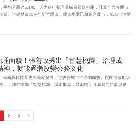
，平均月薪達5.1萬！人力銀行整理求職會員資料庫，計算全台各縣市
技業、半導體業為主的新竹縣市，薪資水準已超越台北市，成為台灣薪
市治理面貌！張善政秀出「智慧桃園」治理成
精神，就能逐漸改變公務文化
I）等新興科技及應用蓬勃發展，也改變城市治理的面貌。桃園市政府設
會」，加強推動「智慧桃園」城市概念，鼓勵內部各局處同仁展現創
入公務體系。桃園市政府舉辦「2023智匯在桃園」跨機關會報，以實
4個局處、24個智慧桃園推動專案，希望促進跨領域合作、成果交流與
技新桃園的形象。桃園市長張善政表示，此次展出的各項創意都須經實
發揮預期效果，這是非常重要的學習過程，無論成功或需要修改，都會
1
2
3
»
碁創辦人施振榮常說的「失敗的教訓比成功經驗有更高的價值」。