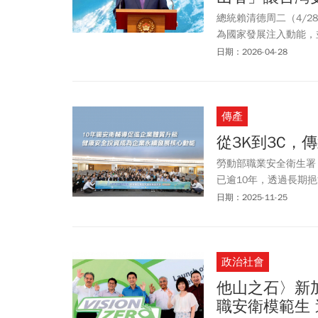
總統賴清德周二（4/
為國家發展注入動能，
也表示，未來政府將持
日期：2026-04-28
際各個領域綻放耀眼的
份有限公司」及「社團法
獎者為「國立清華大學
傳產
大學醫學院」名譽講座
君孝。
從3K到3C，
勞動部職業安全衛生署
已逾10年，透過長期
引領中小企業投資工作環境
日期：2025-11-25
Kitsui)的工作條件與環
Career)，提供勞工
政治社會
他山之石〉新
職安衛模範生