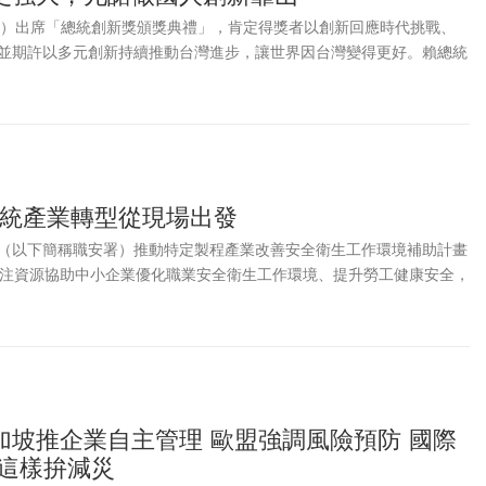
28）出席「總統創新獎頒獎典禮」，肯定得獎者以創新回應時代挑戰、
並期許以多元創新持續推動台灣進步，讓世界因台灣變得更好。賴總統
續作國人的靠山，營造更自由開放的創新環境，用多元的創新力，在國
台灣之光。第七屆總統創新獎得獎名單，團體組得主為「瑞昱半導體股
人台灣四十分之一移工教育文化協會」（One-Forty）。一般個人組得
通識中心與人文社會學院」教授、《造山者》導演蕭菊貞及「國立成功
教授王榮德；青年組得獎者為「悠由數據應用股份有限公司」總經理吳
傳統產業轉型從現場出發
（以下簡稱職安署）推動特定製程產業改善安全衛生工作環境補助計畫
挹注資源協助中小企業優化職業安全衛生工作環境、提升勞工健康安全，
改善，顛覆過去傳統產業「3K」(危險Kiken、骯髒Kitanai、辛苦
境，轉型升級為3C(乾淨Clean、有競爭力Competitive、具發展性
更為健康、安全的永續職場。
加坡推企業自主管理 歐盟強調風險預防 國際
 這樣拚減災