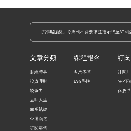
「防詐騙提醒」今周刊不會要求並指示您至ATM
文章分類
課程報名
訂
財經時事
今周學堂
訂閱戶
投資理財
ESG學院
APP下
競爭力
存股助
品味人生
幸福熟齡
今選頻道
訂閱零售