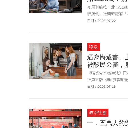
今周刊編按：北市31
班病倒，送醫確認有「
1344萬3514元。
日期：2026-07-22
文、西班牙文、波蘭文
銷售規劃、外語口譯及
同等職務人員無異，從
職場
透過同事請羅休息，但
實際投入工作時間不能
逼寫悔過書、
過LINE交辦事項，
被酸民公審，
前一個月確實累積97
公司卻未幫她減少工作
《職業安全衛生法》已在
正第五版《執行職務遭
害的適用範圍，並強化
日期：2026-07-15
業單位建立完善管理制
受顧客無理行為，例如
為優先，若勞工進一步
政治社會
的標準為何，勞動部也
工手寫悔過書，或是在
一．五萬人的
同意，將勞工的臉部或