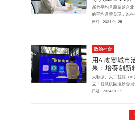
新竹平均月薪超越台北
的平均月薪發現，以科
資最高的區域。
日期：2024-04-25
政治社會
用AI改變城
果：培養創新
大數據、人工智慧（A
立「智慧桃園推動委員
意，勇於將智慧科技融
日期：2024-01-11
地體驗方式呈現市府1
經驗分享，展現智慧科
地驗證，才能確認能否
是寶貴的經驗，一如宏