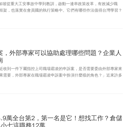
、新加坡從重大工安事故中學到教訓，啟動一連串政策改革，有效減少職
框架，也落實在會員國的執行策略中。它們有哪些作法值得台灣學習？
案，外部專家可以協助處理哪些問題？企業人
南
近收到一件下屬指控上司職場霸凌的申訴案，是否需要委由外部專家來
果需要，外部專家在職場霸凌申訴案中扮演什麼樣的角色？」近來許多
述問題。
4.9萬全台第2，第一名是它！想找工作？倉儲
小七這職務12萬