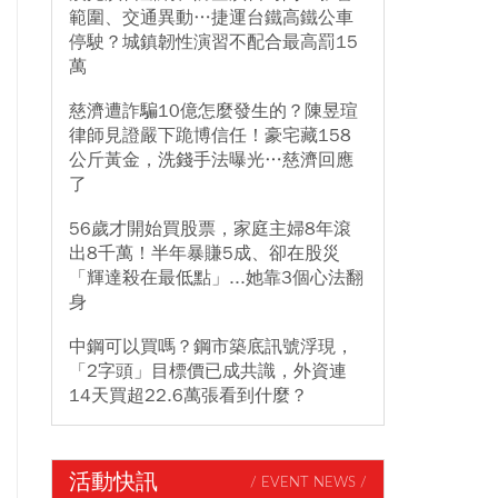
範圍、交通異動…捷運台鐵高鐵公車
停駛？城鎮韌性演習不配合最高罰15
萬
慈濟遭詐騙10億怎麼發生的？陳昱瑄
律師見證嚴下跪博信任！豪宅藏158
公斤黃金，洗錢手法曝光…慈濟回應
了
56歲才開始買股票，家庭主婦8年滾
出8千萬！半年暴賺5成、卻在股災
「輝達殺在最低點」...她靠3個心法翻
身
中鋼可以買嗎？鋼市築底訊號浮現，
「2字頭」目標價已成共識，外資連
14天買超22.6萬張看到什麼？
活動快訊
/ EVENT NEWS /