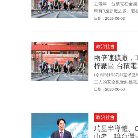
近幾年，台積電在全國
時有9座新廠之多。若
來只須盯進度就好，現
日期：2026-06-03
政治社會
兩倍速擴廠，
梓廠區 台積
(今周刊1537)AI
工人的安全也受到挑戰
營造業，親自守護勞工
日期：2026-06-03
政治社會
瑞昱半導體、On
山者」讓台灣