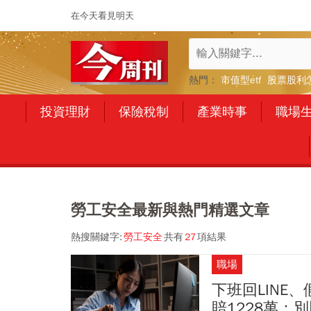
在今天看見明天
熱門：
市值型etf
股票股利
投資理財
保險稅制
產業時事
職場
勞工安全最新與熱門精選文章
熱搜關鍵字:
勞工安全
共有
27
項結果
職場
下班回LINE
賠1228萬