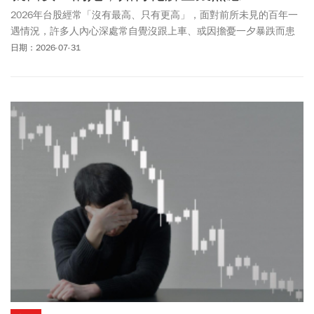
2026年台股經常「沒有最高、只有更高」，面對前所未見的百年一
遇情況，許多人內心深處常自覺沒跟上車、或因擔憂一夕暴跌而患
得患失，陷入嚴重的「金錢焦慮」。對此，沐日心嶼執行長陳詩慧
日期：2026-07-31
認為，克服焦慮關鍵，在於對自己是否有自信、能否掌控自己的念
頭，並透過持續學習與內在修為，開啟「金錢外掛」。