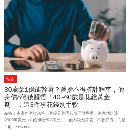
理財
80歲拿1億能幹嘛？曾捨不得搭計程車，他
身價8億後醒悟「40~60歲是花錢黃金
期」：這3件事花錢別手軟
編按：本書作者拉米特．塞提是美國知名理財專家，身家估計達
2500萬美元（約合新台幣8億元）。他不談預算表、不教節流，而是
提出一個顛覆傳統的理財觀：先想清楚「你想過什麼樣的人生」，
日期：2026-08-03