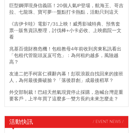
巨型鋼彈現身信義區！20個人氣IP登場，航海王、哥吉
拉、七龍珠、寶可夢…盤點打卡熱點，活動只到這天
《吉伊卡哇》電影7/31上映！威秀影城特典、預售套
票…販售資訊整理，討伐棒+小卡必收、上映戲院一文
看
兆基百億財務危機！包租教母4年前收到房東私訊看出
「包租代管龍頭岌岌可危」：為何租約越多，風險越
高？
友達二把手柯富仁裸辭內幕！彭双浪親自找回來的接班
人，為何最後撕破臉？「落後群創」成最後稻草？
外交部制裁！巴紐天然氣現貨停止採購，急喊台灣是重
要客戶，上半年買了這麼多…雙方長約未來怎麼走？
活動快訊
/ EVENT NEWS /