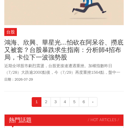
台股
鴻海、欣興、華星光...怕砍在阿呆谷、撈底
又被套？台股暴跌求生指南：分析師4招布
局，卡位下一波強勢股
近期全球股市劇烈震盪，台股更接連遭遇重挫。加權指數昨日
（7/28）大跌逾2000點後，今（7/29）再度重挫1564點，盤中一
度摜破4萬點大關，市場恐慌情緒持續升溫。亞洲股市同樣哀鴻遍
日期：2026-07-29
野，韓國股市更一度暴跌近13%，史上首度出現連續兩天觸發熔斷機
制，全球科技股、半導體族群同步承受沉重賣壓。面對「利空出不
盡、撈底又被套」的極端行情，投資人最想知道的，莫過於這波究
1
2
3
4
5
6
»
竟跌完了沒？現在該停損逃命，還是逢低撿便宜？大華國際投顧分
析師劉育綸在《理財達人秀》節目中拆解近期重擊半導體股的三大
「鬼故事」，並逐一分析：台股何時才算真正止穩？面對極端行
熱門話題
/ HOT ARTICLES /
情，鴻海、欣興、華星光等個股，又該怎麼布局？