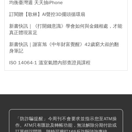
均衡臺灣週 天天抽iPhone
訂閱贈【歌林】AI聲控3D擺頭循環扇
新書快訊｜《打開錢意識》學會如何與金錢相處，才能
真正體現富足
新書快訊｜謝富旭《中年財富覺醒》42歲窮大叔的翻
身筆記
ISO 14064-1 溫室氣體內部查證員課程
「防詐騙提醒」今周刊不會要求並指示您至ATM操
作。ATM只有匯款及轉帳功能，無法解除分期付款或
訂單錯誤問題。隨時可撥打165反詐騙諮詢專線。