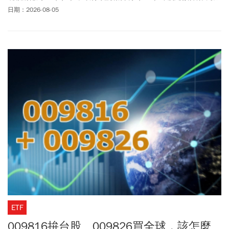
8月底前送立法院審議。屆時，恐出現兩個年度總預算案尚未完成三
日期：2026-08-05
讀、同時卡在立法院的窘境，料創下中華民國民主化以來的史無前
例的憲政惡例。行政院此次編列的116年度總預算案，歲出規模預計
來到3.6兆餘元，較115年度編列的3兆349億餘元，估增約5650億
元、年增約18%。
ETF
009816拚台股、009826買全球，該怎麼