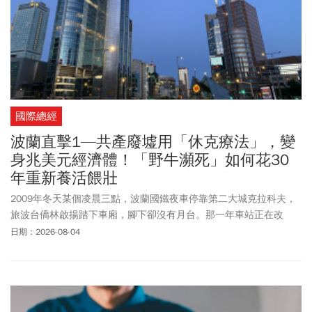
股息ETF前，務必先想清楚3件事。
國際總經
波蘭直擊1—共產廢墟用「休克療法」，變
身兆美元經濟體！「野牛瀕死」如何花30
年重新養活餵壯
2009年冬天某個凌晨三點，波蘭國鐵夜車停靠第二大城克拉科夫，
旅波台僑林啟揚踏下車廂，腳下卻沒有月台。那一年車站正在改
建，積雪蓋住臨時的碎石地。多數東西被雪埋住，他當下的感受
日期：2026-08-04
是：這裡看起來比台灣還落後很多。10多年後，同一棟廢棄的舊火
車站，已改建成一間遊戲公司的辦公室，一部分空間還開放成新創
孵化器。克拉科夫已躍升為歐洲遊戲軟體與IT產業重鎮，更被視為波
蘭的矽谷，超過50家國際科技巨頭進駐。這一幕的今昔對照，正是
「波蘭」這頭「歐洲野牛」雄起最具畫面感的縮影。