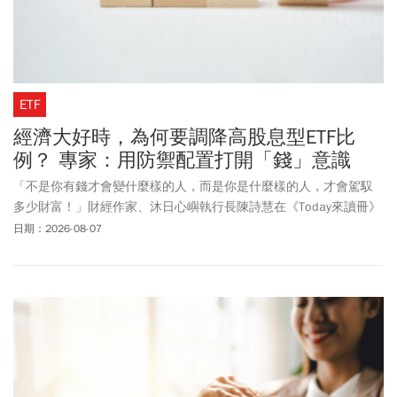
ETF
經濟大好時，為何要調降高股息型ETF比
例？ 專家：用防禦配置打開「錢」意識
「不是你有錢才會變什麼樣的人，而是你是什麼樣的人，才會駕馭
多少財富！」財經作家、沐日心嶼執行長陳詩慧在《Today來讀冊》
節目中，導讀《打開錢意識》一書強調：內在修為、外在顯化，修
日期：2026-08-07
為包括積極學習各項財經知識，了解事物本質；透過冥想放鬆神
經，接受人生無常與放掉焦慮。越能掌控自己的腦袋跟心，就越能
駕馭財富。