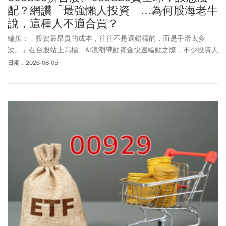
配？網讚「最強懶人投資」...為何股海老牛
說，這種人不適合買？
編按：「投資最昂貴的成本，往往不是選錯標的，而是手滑太多
次。」在台股站上高檔、AI浪潮帶動資金快速輪動之際，不少投資人
因頻繁追高殺低，不僅錯失長期漲幅，也增加交易成本與決策失誤
日期：2026-08-05
的風險。理財專家股海老牛分析009816與009826，從「台股核心＋
全球布局」的雙引擎配置，到運用累積型機制讓收益留在基金中持
續滾入、降低自行再投入股息的操作負擔，為希望長期持有、減少
人為干擾的投資人，提供一套簡單易執行的資產配置思路。