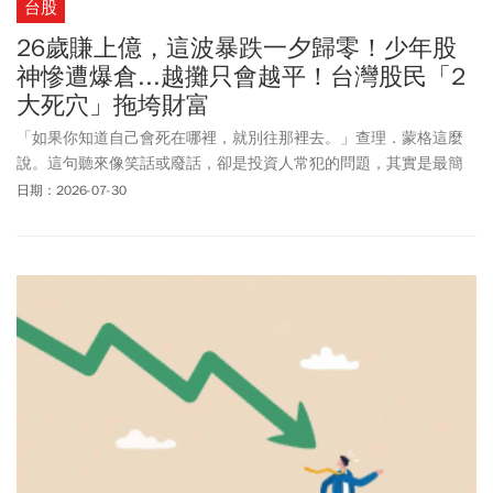
台股
26歲賺上億，這波暴跌一夕歸零！少年股
神慘遭爆倉...越攤只會越平！台灣股民「2
大死穴」拖垮財富
「如果你知道自己會死在哪裡，就別往那裡去。」查理．蒙格這麼
說。這句聽來像笑話或廢話，卻是投資人常犯的問題，其實是最簡
明的風險管理規則：先把「必死的地雷區」劃掉，再談獲利。
日期：2026-07-30