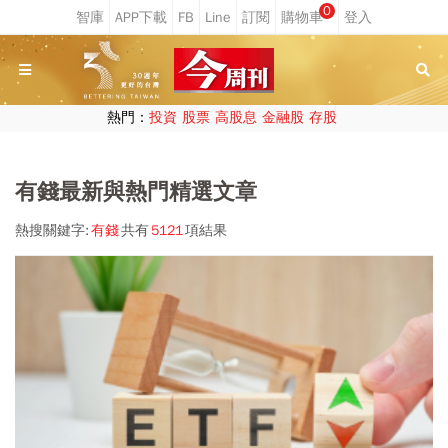
0
熱門：
投資
股票
高股息
金融股
存股
有錢最新與熱門精選文章
熱搜關鍵字:
有錢
共有
5121
項結果