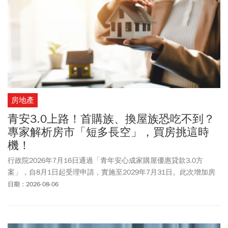
房地產
青安3.0上路！首購族、換屋族恐吃不到？
專家解析房市「短多長空」，買房挑這時
機！
行政院2026年7月16日通過「青年安心成家購屋優惠貸款3.0方
案」，自8月1日起受理申請，實施至2029年7月31日。此次增加房
屋總價上限限制、排富條款，並針對婚育家庭加碼貸款額度與利息
日期：2026-08-06
補貼。房產專家顏博志（阿北）指出，青安3.0在制度設計上可能治
標不治本。3+3補貼利率雖能延緩自住客還款壓力，但核心問題仍是
房價太高，以雙北市設定總價級距3,500萬和2,500萬來說，即便加