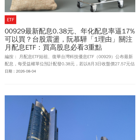
ETF
00929最新配息0.38元、年化配息率逼17%
可以買？台股震盪，阮慕驊「1理由」關注
月配息ETF：買高股息必看3重點
編按： 月配息ETF始祖、復華台灣科技優息ETF（00929）公布最新
配息，每受益權單位預計配發0.38元，若以8月3日收盤價27.57元估
算，單次配息率約為1.38%、年化配息率達16.54%，再次引發市場
日期：2026-08-04
對高股息ETF的關注。00929近年受惠AI與科技股行情，基金規模及
受益人數持續攀升，依據證交所最新統計，00929基金規模已突破
1,300億元，受益人數超過43萬人，穩居國內規模最大的科技高股息
ETF之一。投資人若想參與本次配息，00929預計於8月19日除息、9
月14日發放股息，最後買進日為8月18日，有意參與除息的投資人可
留意相關時程並評估進場布局。不過，高配息是否等於更安全？近
期市場震盪下，該進場買00929嗎？資深財經媒體人阮慕驊認為，比
起追逐16%以上的配息率，投資人更該思考的是「自己為什麼買
00929」。他也分享自己多年觀察市場的心得，並提醒投資人布局高