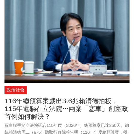
碼補貼婚育家庭，他們核心需求的三房案源也很難壓在總價限制
內，恐造成首購族買不起、換屋族買不到狀況。
政治社會
116年總預算案歲出3.6兆賴清德拍板，
115年還躺在立法院…兩案「塞車」創憲政
首例如何解決？
藍白聯手於立法院延宕115年度（2026年）總預算案已達350天。總
統賴清德周二（8/5）聽取行政院報告明（116）年度總預算案，擬