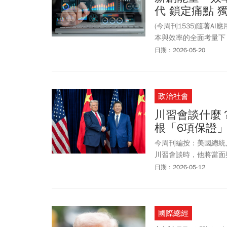
代 鎖定痛點 
(今周刊1535)隨著
本與效率的全面考量下
群。
日期：2026-05-20
政治社會
川習會談什麼
根「6項保證
今周刊編按：美國總統
川習會談時，他將當面
期支持台灣防衛時，川
日期：2026-05-12
件事。這只是我將討論
他任內爆發，「我不認
希望那種事發生。」至
國際總經
的事，但沒有成功，進
起他的事。」川普還說