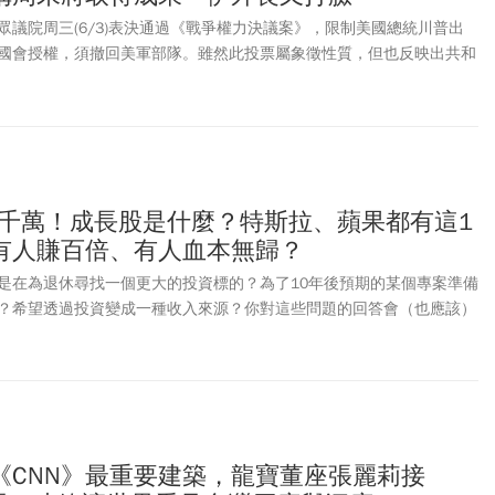
眾議院周三(6/3)表決通過《戰爭權力決議案》，限制美國總統川普出
國會授權，須撤回美軍部隊。雖然此投票屬象徵性質，但也反映出共和
舉的擔憂。隨著美伊終戰協議陷入僵局，美方盼伊朗同意不發展核武、重
普也表示想和伊朗最高領袖穆吉塔巴哈米尼會面。據《華爾街日報》報
示，除非德黑蘭當局造成美軍人員傷亡，否則不考慮恢復軍事行動。而
盼能終止戰火，以最終協商取代軍事行動。川普稱，與伊朗的談判進展
在周末取得成果；伊朗外交部長阿拉奇則反稱「談判沒有任何實質進
7千萬！成長股是什麼？特斯拉、蘋果都有這1
有人賺百倍、有人血本無歸？
是在為退休尋找一個更大的投資標的？為了10年後預期的某個專案準備
？希望透過投資變成一種收入來源？你對這些問題的回答會（也應該）
影響投資策略：具體來說，會影響你選擇投資哪些類型的公司（或基
票」還是「成長型股票」。
《CNN》最重要建築，龍寶董座張麗莉接