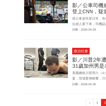
影／公車司機
登上CNN，
搭公車是民眾日常，有位
位婦人要下車，司機認
盤哭喊著「為什麼要欺負
日期：2026-04-29
政治社會
影／川普2年
31歲加州男是
美國總統川普周六（4/25
宴，現場驚傳槍響，川
體記者，現場一度陷入
日期：2026-04-26
示，槍手已被抓獲，隨
子亞倫，當時他攜帶多
表示，起初聽到槍聲以
«
1
2
不太對勁，隨後緊急撤