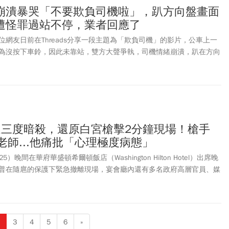
崩潰暴哭「不要欺負司機啦」，趴方向盤畫面
疑遭怪罪過站不停，業者回應了
網友日前在Threads分享一段主題為「欺負司機」的影片，公車上一
為沒按下車鈴，因此未靠站，雙方大聲爭執，司機情緒崩潰，趴在方向
司機」，這段影片不只在Threads上流傳，後來還登上了CNN。
遭三度暗殺，還原白宮槍擊2分鐘現場！槍手
老師...他痛批「心理極度病態」
）晚間在華府華盛頓希爾頓飯店（Washington Hilton Hotel）出席晚
普在隨扈的保護下緊急撤離現場，宴會廳內還有多名政府高層官員、媒
混亂。川普在華盛頓希爾頓酒店被特勤局人員迅速護送下台。川普表
後於白宮召開記者會還原事件經過。川普揭露槍手是來自加州的31歲男
件武器衝進會場，近距離開槍射中特勤，所幸防彈衣發揮作用。川普也
為是「托盤掉在地上的聲音」，但第一夫人梅蘭妮亞相當警覺認為聲音
3
4
5
6
»
離現場。川普痛批槍手被制伏時神情邪惡、心理極度病態。最新訊息顯