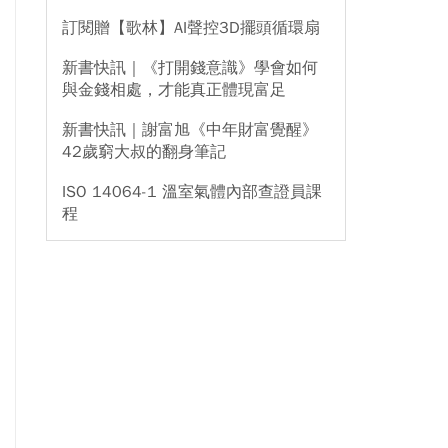
訂閱贈【歌林】AI聲控3D擺頭循環扇
新書快訊｜《打開錢意識》學會如何
與金錢相處，才能真正體現富足
新書快訊｜謝富旭《中年財富覺醒》
42歲窮大叔的翻身筆記
ISO 14064-1 溫室氣體內部查證員課
程