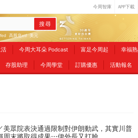
搜尋
fed
高股息etf
美元
生活
今周大耳朵 Podcast
富足今周起
幸福熟
存股助理
今周學堂
訂購優惠
活動報名
／美眾院表決通過限制對伊朗動武，其實川普
稱周末將取得成果…伊外長又打臉