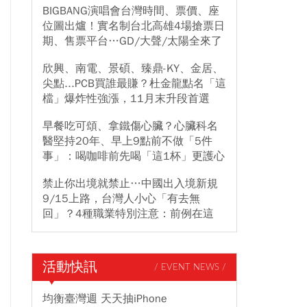
BIGBANG演唱會台灣時間、票價、座
位圖出爐！實名制台北高雄4場搶票日
期、售票平台…GD/大聲/太陽全來了
欣興、南電、景碩、臻鼎-KY、金居、
尖點...PCB買誰最賺？杜金龍點名「這
檔」爆炸性強漲，11月末升段首選
早餐吃可頌、拿鐵傷心臟？心臟科名
醫堅持20年、早上9點前不做「5件
事」：喝咖啡前先喝「這1杯」更護心
禁止你出境就禁止…中國出入境新規
9/15上路，台灣人小心「有去無
回」？4種職業特別注意：前例在這
活動快訊
/ EVENT NEWS /
均衡臺灣週 天天抽iPhone