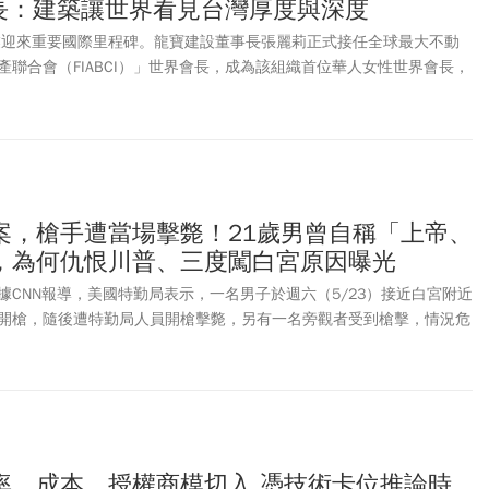
界會長：建築讓世界看見台灣厚度與深度
產業迎來重要國際里程碑。龍寶建設董事長張麗莉正式接任全球最大不動
產聯合會（FIABCI）」世界會長，成為該組織首位華人女性世界會長，
首度真正挺進國際決策核心，從國際參與者逐步邁向全球趨勢與價值的
I會員遍及全球85多個國家，長期在城市發展、永續建築、不動產趨勢與國
。此次張麗莉接任世界會長，不僅代表個人的國際榮耀，更被視為台灣
累積後的重要成果。
案，槍手遭當場擊斃！21歲男曾自稱「上帝、
，為何仇恨川普、三度闖白宮原因曝光
據CNN報導，美國特勤局表示，一名男子於週六（5/23）接近白宮附近
開槍，隨後遭特勤局人員開槍擊斃，另有一名旁觀者受到槍擊，情況危
東時間下午6點剛過，白宮附近傳出疑似數十聲槍響，隨即觸發特勤局
場媒體實施了約40分鐘的封鎖。白宮官員證實，特勤局人員並未在事件
（Donald Trump）正在官邸內，他安然無恙並已聽取特勤局針對此事
率、成本、授權商模切入 憑技術卡位推論時