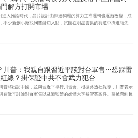
獨門解方打開市場
AI應用進入推論時代，晶片設計由輝達獨霸的算力主導邏輯也逐漸改變，成
，不少新創小廠找到關鍵切入點，試圖在明星雲集的賽道中擠進領先
？川普：我親自跟習近平談對台軍售…恐踩雷
」紅線？掛保證中共不會武力犯台
川普將出訪中國，並與習近平舉行川習會。根據路透社報導，川普表示
與習近平討論對台軍售以及遭監禁的媒體大亨黎智英案件。當被問到長
普回應：「習主席希望我們不要這麼做（對台軍售），而我會和他談這
的眾多議題之一。」提到台海局勢，川普重申不認為台海緊張局勢會在
為會發生，我認為一切都會沒事。我和習主席關係非常好。他知道我不
於黎智英案件，川普表示：「黎智英替中國帶來很多動盪。他試著做對
了監獄。很多人希望他獲釋，我也希望看到他被釋放。所以我會再次提
，過去也曾多次向中國提過黎智英案件。