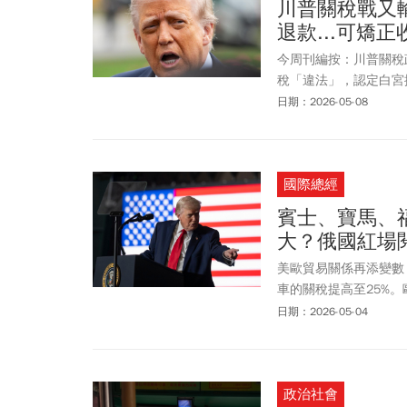
川普關稅戰又
退款...可矯
今周刊編按：川普關稅政
稅「違法」，認定白宮
關稅政策投下震撼彈。川
日期：2026-05-08
條（Section 122 o
24日到期。川普政府
不過，法院裁決認為，
國際總經
此裁定須在5天內執行
擇上訴，甚至後續不排
賓士、寶馬、
易權限的法律界線。另
大？俄國紅場
前與美國達成的貿易協
美歐貿易關係再添變數
車的關稅提高至25%。
受」，此舉顯示美國在
日期：2026-05-04
政治社會