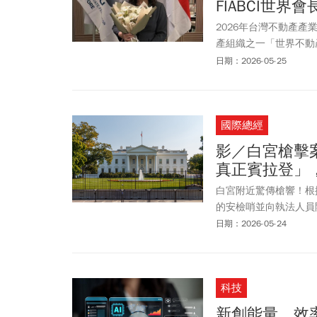
FIABCI世
2026年台灣不動產
產組織之一「世界不動
也象徵台灣不動產產業
日期：2026-05-25
共同推動者。FIABC
際交流上扮演重要角色
建築與不動產產業長年
國際總經
影／白宮槍擊
真正賓拉登」
白宮附近驚傳槍響！根
的安檢哨並向執法人員
急。槍擊事件發生在美
日期：2026-05-24
的迅速反應，並針對現
中受傷；事發時總統川普
件的簡報。
科技
新創能量 效