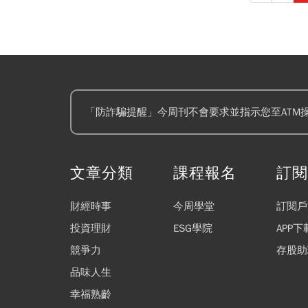
示，開槍的男子來自南
法部門已確認，31歲亞
符的個人資料顯示，他是C
顯示，亞倫2017年
校電腦科學碩士學位。
「防詐騙提醒」今周刊不會要求並指示您至ATM
文章分類
課程報名
訂
財經時事
今周學堂
訂閱戶
投資理財
ESG學院
APP下
競爭力
存股助
品味人生
幸福熟齡