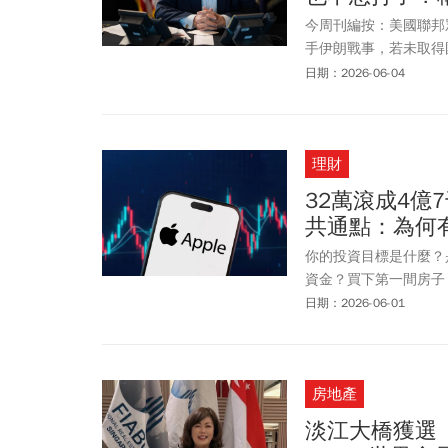
今周刊編按：美國聯邦
手伊朗戰事，若未取得
黨對於戰事及11月選
日期：2026-06-04
新開放荷姆茲海峽，川
導，川普私下向幕僚表
川普的態度也暗示美方
理財
相當順利，並表示可能
展」。
32萬滾成4億
共通點：為何
你的投資目標是什麼？
資金？買下第一間房子
隨時間而改變，但這將
日期：2026-06-01
金），例如「價值型股
房地產
淡江大橋獲選