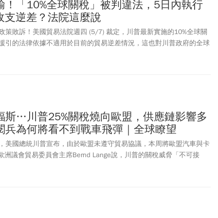
輸！「10%全球關稅」被判違法，5日內執行
正收支逆差？法院這麼說
策敗訴！美國貿易法院週四 (5/7) 裁定，川普最新實施的10%全球關
援引的法律依據不適用於目前的貿易逆差情況，這也對川普政府的全球
普政府實施的臨時性10%全球關稅，是依據《1974年貿易法》第122
f the Trade Act of 1974）實施，於2月24日生效，為期150天，原定於7月
主張，藉此可矯正嚴重的「國際收支逆差」，或防止美元即將出現貶值。
川普未提出足以證明「美國存在龐大且嚴重國際收支赤字」的證據，因
判決，並對提告的進口商退還已繳納的關稅。外媒報導，若川普政府選
除一路上訴到聯邦最高法院，將進一步牽動美國未來關稅政策與總統貿
福斯…川普25%關稅燒向歐盟，供應鏈影響多
一方面，川普最新表示，將給予歐盟到7月4日的最後期限，要求履行先
閱兵為何將看不到戰車飛彈｜全球瞭望
議內容，否則美方將進一步提高對歐盟商品的關稅。
，美國總統川普宣布，由於歐盟未遵守貿易協議，本周將歐盟汽車與卡
歐洲議會貿易委員會主席Bernd Lange說，川普的關稅威脅「不可接
貿易合作上缺乏穩定性，不再是可靠夥伴。