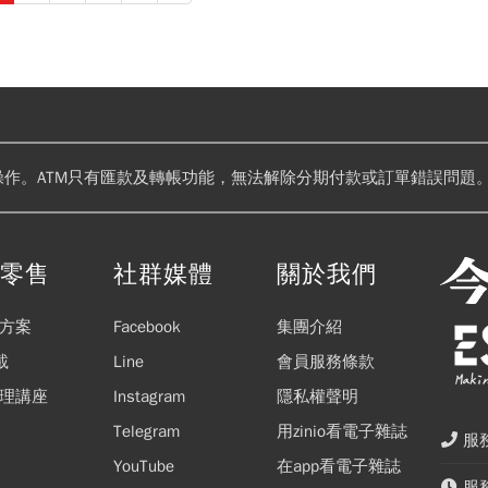
加州，曾是教師和電子遊戲開發人員。據兩名知情人士向CNN透露，執
倫居住在洛杉磯郊區托蘭斯，在領英（LinkedIn）上與他姓名和照片相
2 Education（考試補習公司）的兼職教師。根據LinkedIn個人資料
畢業於加州理工學院機械工程學系，去年獲得加州州立大學多明格斯山分
操作。ATM只有匯款及轉帳功能，無法解除分期付款或訂單錯誤問題。
閱零售
社群媒體
關於我們
方案
Facebook
集團介紹
載
Line
會員服務條款
理講座
Instagram
隱私權聲明
Telegram
用zinio看電子雜誌
服務
YouTube
在app看電子雜誌
服務