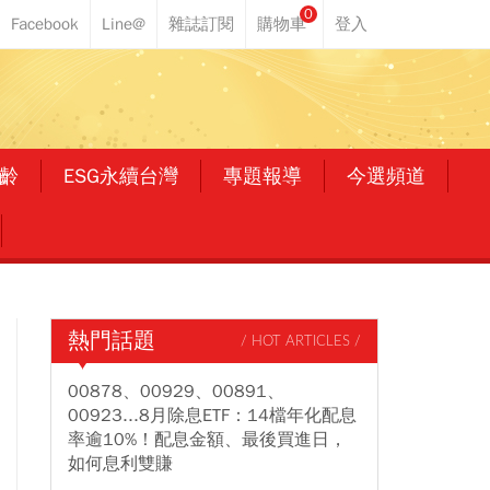
0
齡
ESG永續台灣
專題報導
今選頻道
熱門話題
/ HOT ARTICLES /
00878、00929、00891、
00923...8月除息ETF：14檔年化配息
率逾10%！配息金額、最後買進日，
如何息利雙賺