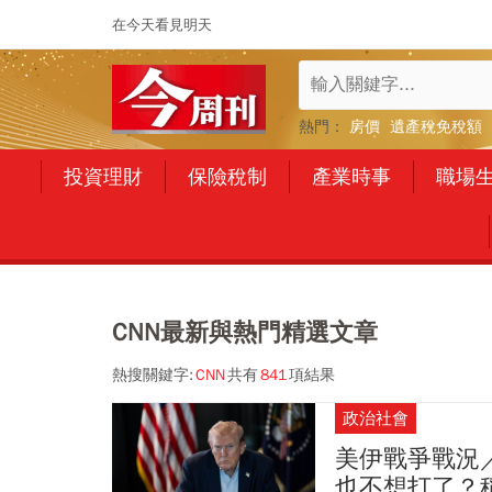
在今天看見明天
熱門：
房價
遺產稅免稅額
投資理財
保險稅制
產業時事
職場
CNN最新與熱門精選文章
熱搜關鍵字:
CNN
共有
841
項結果
政治社會
美伊戰爭戰況
也不想打了？